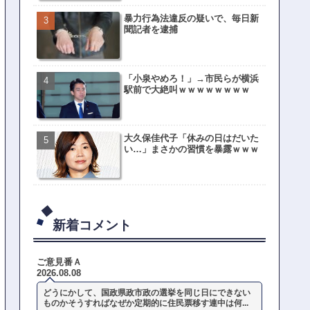
暴力行為法違反の疑いで、毎日新
聞記者を逮捕
「小泉やめろ！」→市民らが横浜
駅前で大絶叫ｗｗｗｗｗｗｗｗ
大久保佳代子「休みの日はだいた
い…」まさかの習慣を暴露ｗｗｗ
新着コメント
ご意見番Ａ
2026.08.08
どうにかして、国政県政市政の選挙を同じ日にできない
ものかそうすればなぜか定期的に住民票移す連中は何...