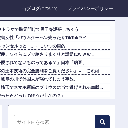
当ブログについて
プライバシーポリシー
Kドラマで胸元開けて男子を誘惑しちゃう
女性「バウムクーヘン売ったりTikTokライ...
キャンセルっと！」←こいつの目的
、ワイらにブッ刺さりまくりと話題にw w w...
か愛されてないものってある？」日本「納豆」
の土木技術の完全勝利をご覧ください」→「これは...
。岐阜の川で外国人が溺れてしまう事故。
埼玉でスマホ運転のプリウスに当て逃げされる車載...
だったらどっちのほうが上なの？」
買収したUSスチール驚異の大復活に米国人が大喜...
がバレる → 金額がヤバすぎるｗｗｗｗｗｗ他
チーズを巡ってスーパー店員とバトル勃発ｗｗｗ