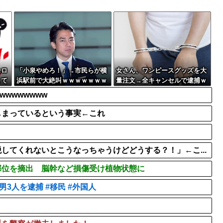
散見、「ラッキー」と...
【画像】思わず保存したくな
？」→何かがおかしい...
【驚愕】マチアプで会った外
【画像】セクシー女優・白
スロ
「小泉やめろ！」→市民らが横
女さん、ワンピースグッズを大
して
浜駅前で大絶叫ｗｗｗｗｗｗｗ
量注文→全キャンセルで逮捕ｗ
ｗ
ｗｗ
wwwwwww
しまっているという事実←これ
してくれないとこうなっちゃうけどどうする？！」←こ...
部位を摘出 脳幹など損傷受け植物状態に
3人を逮捕 #移民 #外国人