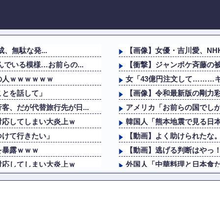
成、無駄な発...
【画像】女優・吉川愛、NH
でいる模様…お前らの...
【衝撃】ジャンポケ斉藤の被害
の人ｗｗｗｗｗｗ
女「43億円注文して………
ことを話して」
【画像】令和最新版の剛力彩芽
、だが代替旅行先が日...
アメリカ「お前らの国でし
対応してしまい大炎上ｗ
韓国人「熊本地震で見る日本
つけて行きたい」
【動画】よく助けられたな
を暴露ｗｗｗ
【動画】逃げる判断はやっ！
対応してしまい大炎上ｗ
外国人「中華料理と日本食
つけて行きたい」
海外「素晴らしい！」日本が
人気女性配信者さん、全財産
でいる模様…お前らの...
島倉りか様、モッツァレラ