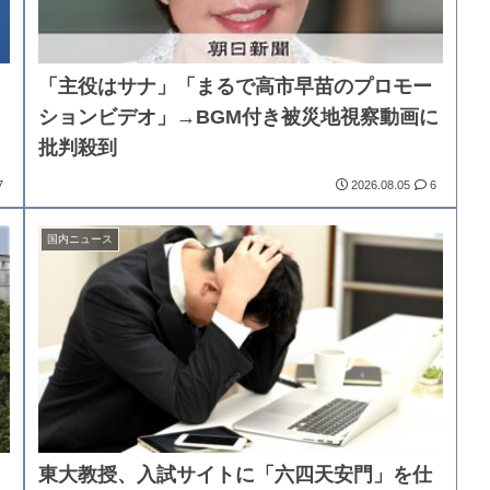
「主役はサナ」「まるで高市早苗のプロモー
ションビデオ」→BGM付き被災地視察動画に
批判殺到
7
2026.08.05
6
国内ニュース
東大教授、入試サイトに「六四天安門」を仕