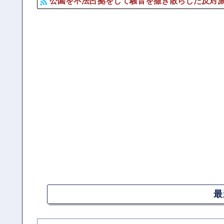
公園を不法占拠をして騒音を撒き散らした反対
最