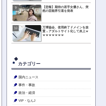
【悲報】期待の若手女優さん、突
母親「息子の借りた本が心
然の芸能界引退を発表
真をSNS投稿→司書らから
の指摘殺到
万博協会、使用終了ドメインを放
元TOKIO山口達也、家賃3.4
置→アダルトサイト化して炎上ｗ
の新居を公開ｗｗｗｗｗｗ
ｗｗｗｗｗｗｗ
カテゴリー
国内ニュース
事件・事故
政治・経済
VIP・なんJ