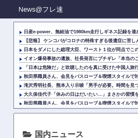
News@フレ速
日産e-power、無給油で1980km走行しギネス記録を達
【悲報】 ケンコバがコロナの特殊すぎる後遺症に苦しん
日本をダメにした総理大臣、ワースト１位が同点でこ
イオン爆発事故の遺族、社長発言にブチギレ「本当の
「日本は危険だ」と吹聴したのを真に受けた中国人旅行客
秋田県職員さん、会見をバスローブ＆喫煙スタイルで
滝沢秀明社長、熊本入り示唆「男手が必要。時間を見
大久保佳代子「休みの日はだいたい…」まさかの習慣
秋田県職員さん、会見をバスローブ＆喫煙スタイルで
滝沢秀明社長、熊本入り示唆「男手が必要。時間を見
ショートスリーパー堀大輔、高須幹弥にブチギレ
【悲報】 ケンコバがコロナの特殊すぎる後遺症に苦しん
国内ニュース