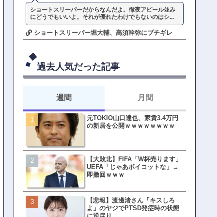
ショートスリーパーだからなんだよ。徹夜アピール並み
にどうでもいいよ。それが優れたわけでもないのはシ...
ショートスリーパー堀大輔、高須幹弥にブチギレ
過去人気だった記事
週間
月間
元TOKIO山口達也、家賃3.4万円
【悲報】東京着く前にHP尽
の新居を公開ｗｗｗｗｗｗｗｗ
方民ｗｗｗ移動だけで瀕死
【大敗北】FIFA「W杯売ります」
【ファーw】水着女子さん「
UEFA「じゃあボイコットな」→
オッサン盗撮してる…通報
即撤回ｗｗｗ
ゃ！」→結果まさかの事態
てしまうw w w w w w w w 
【悲報】渡邊渚さん「キスしろ
皇族確保策、天皇陛下の一
よ」のヤジでPTSD発症時の状態
界ピリつくｗｗｗ
に逆戻り