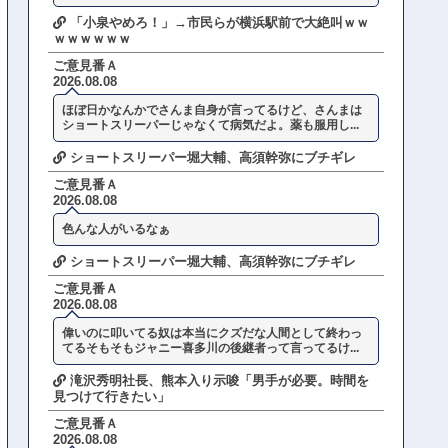
「小泉やめろ！」→市民らが横浜駅前で大絶叫ｗｗ
ｗｗｗｗｗｗ
ご意見番Ａ
2026.08.08
ほぼ日かなんかでさんま自身が言ってるけど、さんまは
ショートスリーパーじゃなくて病気だよ。薬も服用し...
ショートスリーパー堀大輔、高須幹弥にブチギレ
ご意見番Ａ
2026.08.08
色んな人がいるなぁ
ショートスリーパー堀大輔、高須幹弥にブチギレ
ご意見番Ａ
2026.08.08
偉いのに叩いてる奴は本当にクズだな人間として終わっ
てるそもそもジャニー喜多川の後継者って言ってるけ...
滝沢秀明社長、熊本入り示唆「男手が必要。時間を
見つけて行きたい」
ご意見番Ａ
2026.08.08