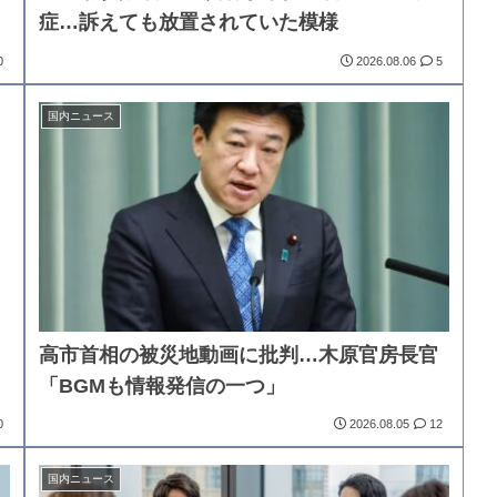
症…訴えても放置されていた模様
0
2026.08.06
5
国内ニュース
高市首相の被災地動画に批判…木原官房長官
「BGMも情報発信の一つ」
0
2026.08.05
12
国内ニュース