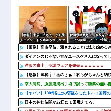
激混みのはずの東京駅で鍵が空いているコインロッカーが
【動画】 女さん「男ってこういうので興奮するんでしょ
【朗報】中居正広さん、また聖
秋田県職員さん、会見をバ
人エピソードが追加されるｗｗ
ーブ＆喫煙スタイルで対応
ｗｗｗ
しまい大炎上ｗ
【画像】高市早苗、殺されることに怯え始めるww
ダイアンのじゃない方がユースケさんになって
洋服の青山、空調ウェアを発売ｗｗｗｗｗｗ
【怒報】国税庁「あのさぁ！君らがちゃんと納税
京大病院、脳腫瘍摘出手術で誤って腫瘍の無い
【ヤバい】100件以上の窃盗をしたトルコ国籍の男
日本の神社仏閣が22日に１回燃えてる。