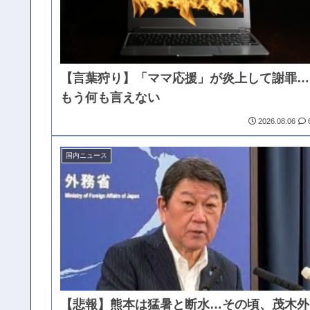
【言葉狩り】「ママ応援」が炎上して謝罪…
もう何も言えない
2026.08.06
国内ニュース
【悲報】熊本は猛暑と断水…その頃、茂木外