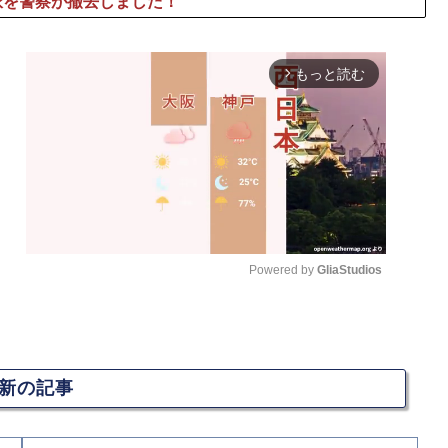
派を警察が撤去しました！
もっと読む
arrow_forward_ios
Powered by 
GliaStudios
M
u
t
新の記事
e