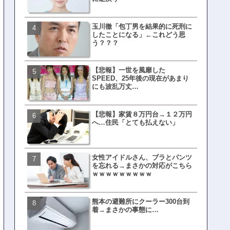
玉川徹「包丁男を結果的に死刑に
文春、沖縄問題の"触れては
したことになる」←これどう思
ない話"を暴露してしまうｗ
う？？？
ｗｗｗｗｗ
【悲報】一世を風靡した
ランサムウェア攻撃を受け
SPEED、25年後の現在があまり
レイ、わずか10日で復旧し
にも波乱万丈…
がこちら
【悲報】家賃８万円台→１２万円
福岡テレビ局にとんでもな
へ…住民「とても払えない」
アナが入社してしまうｗｗ
女性アイドルさん、ブラとパンツ
【衝撃】三笘が事故った時
を忘れる→まさかの対応がこちら
てた車ってさ…←これw w w 
ｗｗｗｗｗｗｗｗｗ
w w w w
熊本の避難所にクーラー300台到
有吉「うまくても絶対に行
着→まさかの事態に…
ない店」がこちら…ネット
ｗｗｗｗｗｗｗｗ