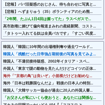
【悲報】パパ活疑惑のおじさん、待ち合わせに写真と...
【悲報】へずまりゅう（35）ボランティアのため熊...
「2年間、たぶん1日4回は握ってた」ラスベガスで...
高市政権に媚びて偏向報道まみれの産経新聞、コスト...
「タトゥー入れてる奴は全員バカです」「すごい民度...
韓国人「韓国に10年間の出場権剥奪や過去ワールド...
韓国人「残酷だった日帝強占期前後の写真を見てみよ...
韓国人「不適切接待疑惑、2002年イタリア・スペ...
外国人「東京で謎の動物を見たんだけどコイツの正体...
海外「”京都の鳥”は良いぞ」小規模だけどお勧めな...
海外「日本は戦勝国なんだよ」 戦後の日本人の特別...
韓国人「大韓サッカー協会が過去に20人の外国人審...
「お父さんが私にいくら使おうと、あなたには関係な...
アカネの回胴でっかいどう #04【「スマスロ と...