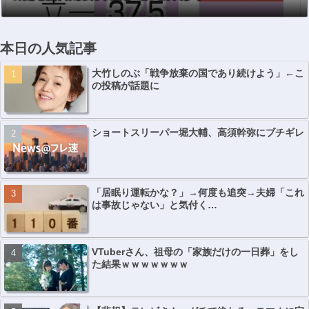
本日の人気記事
大竹しのぶ「戦争放棄の国であり続けよう」←こ
の投稿が話題に
ショートスリーパー堀大輔、高須幹弥にブチギレ
「居眠り運転かな？」→何度も追突→夫婦「これ
は事故じゃない」と気付く…
VTuberさん、祖母の「家族だけの一日葬」をし
た結果ｗｗｗｗｗｗｗ