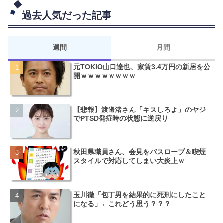
過去人気だった記事
週間
月間
元TOKIO山口達也、家賃3.4万円の新居を公
【悲報】東京着く前にHP
開ｗｗｗｗｗｗｗｗ
ｗ移動だけで瀕死ｗｗｗ
【悲報】渡邊渚さん「キスしろよ」のヤジ
【ファーw】水着女子さん
でPTSD発症時の状態に逆戻り
撮してる…通報しなきゃ！
の事態になってしまうw w w w
秋田県職員さん、会見をバスローブ＆喫煙
皇族確保策、天皇陛下の一
スタイルで対応してしまい大炎上ｗ
くｗｗｗ
玉川徹「包丁男を結果的に死刑にしたこと
文春、沖縄問題の"触れては
になる」←これどう思う？？？
暴露してしまうｗｗｗｗｗ