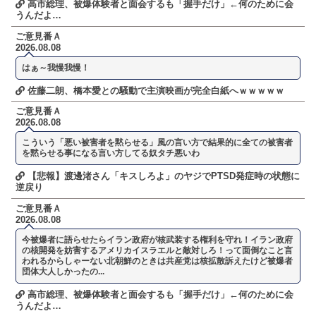
高市総理、被爆体験者と面会するも「握手だけ」←何のために会
うんだよ…
ご意見番Ａ
2026.08.08
はぁ～我慢我慢！
佐藤二朗、橋本愛との騒動で主演映画が完全白紙へｗｗｗｗｗ
ご意見番Ａ
2026.08.08
こういう「悪い被害者を黙らせる」風の言い方で結果的に全ての被害者
を黙らせる事になる言い方してる奴タチ悪いわ
【悲報】渡邊渚さん「キスしろよ」のヤジでPTSD発症時の状態に
逆戻り
ご意見番Ａ
2026.08.08
今被爆者に語らせたらイラン政府が核武装する権利を守れ！イラン政府
の核開発を妨害するアメリカイスラエルと敵対しろ！って面倒なこと言
われるからしゃーない北朝鮮のときは共産党は核拡散訴えたけど被爆者
団体大人しかったの...
高市総理、被爆体験者と面会するも「握手だけ」←何のために会
うんだよ…