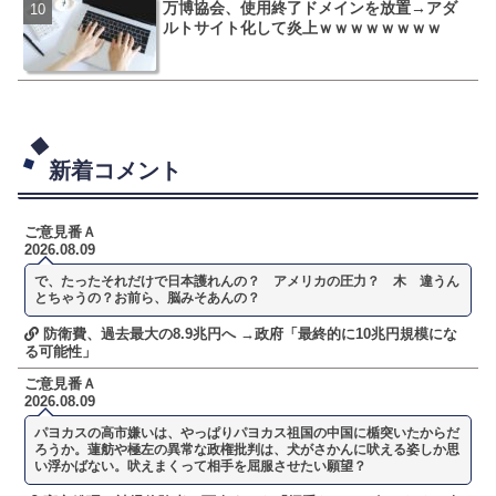
万博協会、使用終了ドメインを放置→アダ
母親「息子の借りた本が心配
ルトサイト化して炎上ｗｗｗｗｗｗｗｗ
投稿→司書らからまさかの
新着コメント
ご意見番Ａ
2026.08.09
で、たったそれだけで日本護れんの？ アメリカの圧力？ 木 違うん
とちゃうの？お前ら、脳みそあんの？
防衛費、過去最大の8.9兆円へ →政府「最終的に10兆円規模にな
る可能性」
ご意見番Ａ
2026.08.09
パヨカスの高市嫌いは、やっぱりパヨカス祖国の中国に楯突いたからだ
ろうか。蓮舫や極左の異常な政権批判は、犬がさかんに吠える姿しか思
い浮かばない。吠えまくって相手を屈服させたい願望？