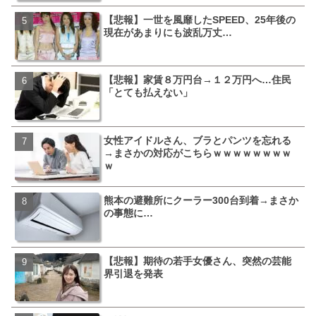
【悲報】一世を風靡したSPEED、25年後の
ランサムウェア攻撃を受け
現在があまりにも波乱万丈…
ずか10日で復旧した理由が
【悲報】家賃８万円台→１２万円へ…住民
福岡テレビ局にとんでもな
「とても払えない」
社してしまうｗｗｗ
女性アイドルさん、ブラとパンツを忘れる
【衝撃】三笘が事故った時
→まさかの対応がこちらｗｗｗｗｗｗｗｗ
てさ…←これw w w w w w 
ｗ
熊本の避難所にクーラー300台到着→まさか
有吉「うまくても絶対に行
の事態に…
がこちら…ネットも共感ｗ
【悲報】期待の若手女優さん、突然の芸能
元TOKIO山口達也、家賃3
界引退を発表
開ｗｗｗｗｗｗｗｗ