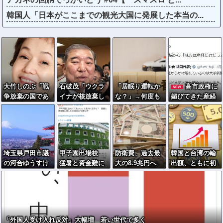
韓国人「日本がここまでの観光大国に発展した本当の...
大竹しのぶ「戦
石破茂「ウクラ
「居眠り運転か
高市政権に
NEW
争放棄の国であ
イナが核放棄し
な？」→何度も
媚びてきた産経
り続けよう」←
なければロシア
追突→夫婦「こ
新聞、コスト上
この投稿が話題
侵攻しなかっ
れは事故じゃな
昇に耐えられず
に
た」
い」と気付く…
東北6県撤退を発
表
埼玉県戸田市議
甲子園出場校
防衛費、過去最
韓国と台湾の輸
の河合ゆうすけ
猛暑と資金難に
大の8.9兆円へ
出額、ともに初
氏、2027年8月
苦しむ
→政府「最終的
の日本超え →AI
の埼玉県知事選
に10兆円規模に
特需の恩恵で差
への立候補を表
なる可能性」
明
「外国人受け入れ反対」大幅増 若い世代で多く