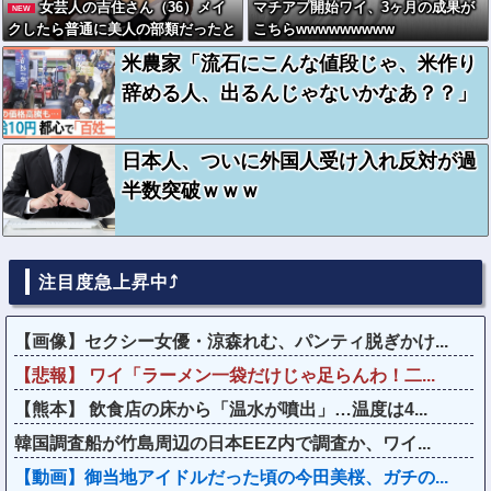
女芸人の吉住さん（36）メイ
マチアプ開始ワイ、3ヶ月の成果が
NEW
クしたら普通に美人の部類だったと
こちらwwwwwwwww
判明ｗｗｗｗｗｗｗｗｗ
米農家「流石にこんな値段じゃ、米作り
辞める人、出るんじゃないかなあ？？」
日本人、ついに外国人受け入れ反対が過
半数突破ｗｗｗ
注目度急上昇中⤴
【画像】セクシー女優・涼森れむ、パンティ脱ぎかけ...
【悲報】 ワイ「ラーメン一袋だけじゃ足らんわ！二...
【熊本】 飲食店の床から「温水が噴出」…温度は4...
韓国調査船が竹島周辺の日本EEZ内で調査か、ワイ...
【動画】御当地アイドルだった頃の今田美桜、ガチの...