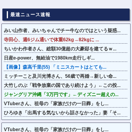
最速ニュース速報
みい山作者、みいちゃんでチー牛なのではという疑惑...
寺田心、週6ジム通いで体重62kg→82kgに ...
ちいかわ作者さん、総額30億超の大豪邸を建てるｗ...
日産e-power、無給油で1980km走行しギ...
【画像】森高千里(55) 「ミニスカートはとても...
ミッチーこと及川光博さん、56歳で再婚→新しい命...
大竹しのぶ「戦争放棄の国であり続けよう」←この投...
ジャングリア沖縄「3万円です」←ディズニー超えの...
VTuberさん、祖母の「家族だけの一日葬」をし...
ひろゆき「出馬する気ないから話さなかった」妻「そ...
VTuberさん、祖母の「家族だけの一日葬」をし...