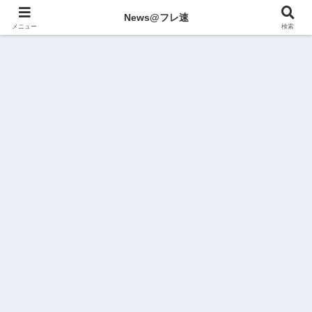
News@フレ速
メニュー
検索