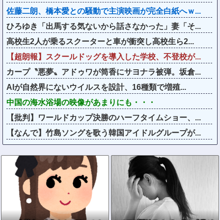
佐藤二朗、橋本愛との騒動で主演映画が完全白紙へｗ...
ひろゆき「出馬する気ないから話さなかった」妻「そ...
高校生2人が乗るスクーターと車が衝突し高校生ら2...
【超朗報】スクールドッグを導入した学校、不登校が...
カープ〝悪夢〟アドゥワが筒香にサヨナラ被弾。坂倉...
AIが自然界にないウイルスを設計、16種類で増殖...
中国の海水浴場の映像があまりにも・・・
【批判】ワールドカップ決勝のハーフタイムショー、...
【なんで】竹島ソングを歌う韓国アイドルグループが...