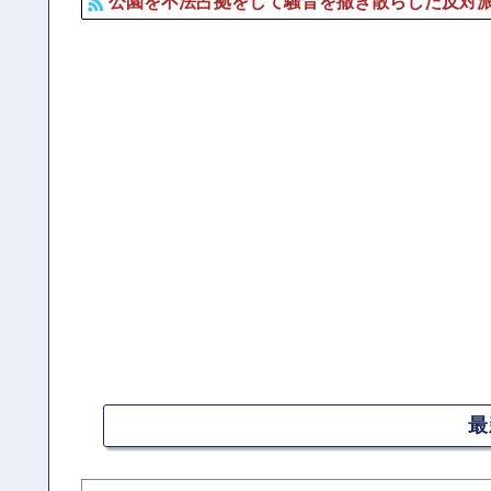
公園を不法占拠をして騒音を撒き散らした反対
最