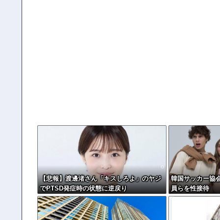
【悲報】渡邊渚さん「キスしろよ」のヤジ
韓国サッカー協会
でPTSD発症時の状態に逆戻り
員らを性接待