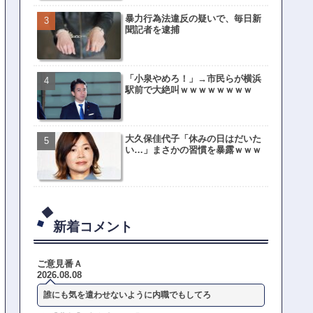
暴力行為法違反の疑いで、毎日新
聞記者を逮捕
「小泉やめろ！」→市民らが横浜
駅前で大絶叫ｗｗｗｗｗｗｗｗ
大久保佳代子「休みの日はだいた
い…」まさかの習慣を暴露ｗｗｗ
新着コメント
ご意見番Ａ
2026.08.08
誰にも気を遣わせないように内職でもしてろ