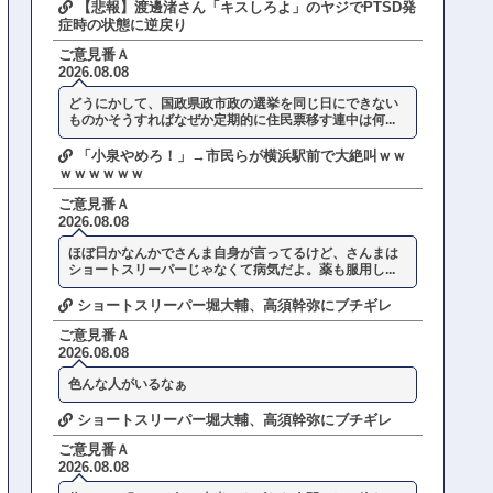
【悲報】渡邊渚さん「キスしろよ」のヤジでPTSD発
症時の状態に逆戻り
ご意見番Ａ
2026.08.08
どうにかして、国政県政市政の選挙を同じ日にできない
ものかそうすればなぜか定期的に住民票移す連中は何...
「小泉やめろ！」→市民らが横浜駅前で大絶叫ｗｗ
ｗｗｗｗｗｗ
ご意見番Ａ
2026.08.08
ほぼ日かなんかでさんま自身が言ってるけど、さんまは
ショートスリーパーじゃなくて病気だよ。薬も服用し...
ショートスリーパー堀大輔、高須幹弥にブチギレ
ご意見番Ａ
2026.08.08
色んな人がいるなぁ
ショートスリーパー堀大輔、高須幹弥にブチギレ
ご意見番Ａ
2026.08.08