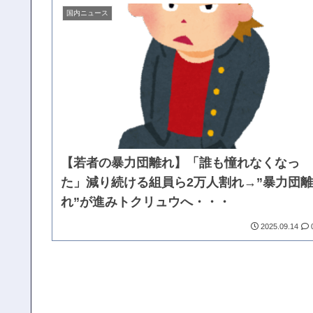
国内ニュース
【若者の暴力団離れ】「誰も憧れなくなっ
た」減り続ける組員ら2万人割れ→”暴力団離
れ”が進みトクリュウへ・・・
2025.09.14