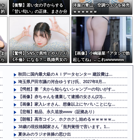
キャ
【衝撃】若い女の子からする
洋服の青山、空調ウェアを発売
目的
「甘い匂い」の正体、まさか分
ｗｗｗｗｗｗ
からないDTなんておらんよな？
よな？w w w w w w w w w w
w
さま
【驚愕】SNSで異性とやりとり
【画像】小嶋陽菜『アタシで勃
ちら
《不倫》になる？→既婚男女の
起してね』←これwwwwww
 w
約7割がまさかの『こう』回答
してしまうw w w w w w w w
秋田に国内最大級のＡＩデータセンター 建設費は...
埼玉県戸田市議の河合ゆうすけ氏、2027年8月...
【愕然】妻「夫から知らないシャンプーの匂いがす...
【画像】赤ちゃんを遺棄して逮捕の女さん(23)...
【画像】家入レオさん、想像以上にヤバいことにな...
【悲報】粗品、永久追放www（証拠あり）
【朗報】高市コイン、ホクホクし始めるｗｗｗｗｗ...
38歳の現役格闘家さん「批判覚悟で言います。1...
夏休みのラジオ体操の思ひ出