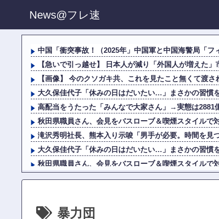
News@フレ速
中国「衝突事故！（2025年」中国軍と中国海警局「フィ
【急いで引っ越せ】 日本人が減り「外国人が増えた」市
【画像】 今のクソガキ共、これを見たこと無くて渡され
大久保佳代子「休みの日はだいたい…」まさかの習慣
高配当をうたった「みんなで大家さん」→実態は2881
秋田県職員さん、会見をバスローブ＆喫煙スタイルで
滝沢秀明社長、熊本入り示唆「男手が必要。時間を見
大久保佳代子「休みの日はだいたい…」まさかの習慣
秋田県職員さん、会見をバスローブ＆喫煙スタイルで
滝沢秀明社長、熊本入り示唆「男手が必要。時間を見
ショートスリーパー堀大輔、高須幹弥にブチギレ
北海道江別大学生殺人事件、主犯格の川口被告(19)に
暴力団