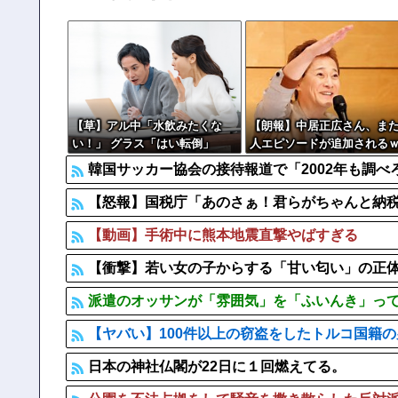
日本をダメにした総理大臣、ワースト１位が同点でこ
【悲報】 ケンコバがコロナの特殊すぎる後遺症に苦しん
【草】アル中「水飲みたくな
【朗報】中居正広さん、ま
い！」 グラス「はい転倒」
人エピソードが追加される
ｗｗｗ
韓国サッカー協会の接待報道で「2002年も調べ
【怒報】国税庁「あのさぁ！君らがちゃんと納税
【動画】手術中に熊本地震直撃やばすぎる
【衝撃】若い女の子からする「甘い匂い」の正体、
派遣のオッサンが「雰囲気」を「ふいんき」って読
【ヤバい】100件以上の窃盗をしたトルコ国籍の男
日本の神社仏閣が22日に１回燃えてる。