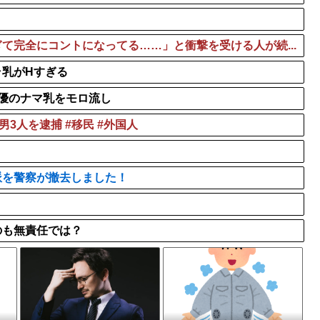
て完全にコントになってる……」と衝撃を受ける人が続...
乳がHすぎる
優のナマ乳をモロ流し
3人を逮捕 #移民 #外国人
派を警察が撤去しました！
のも無責任では？