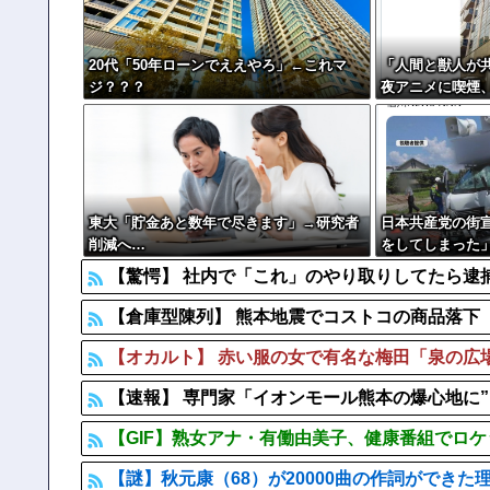
20代「50年ローンでええやろ」←これマ
「人間と獣人が
ジ？？？
夜アニメに喫煙
も…視聴者批判で
東大「貯金あと数年で尽きます」→研究者
日本共産党の街
削減へ…
をしてしまった
男女3人重傷
【驚愕】 社内で「これ」のやり取りしてたら逮
【倉庫型陳列】 熊本地震でコストコの商品落下「
【オカルト】 赤い服の女で有名な梅田「泉の広
【速報】 専門家「イオンモール熊本の爆心地に
【GIF】熟女アナ・有働由美子、健康番組でロ
【謎】秋元康（68）が20000曲の作詞ができた