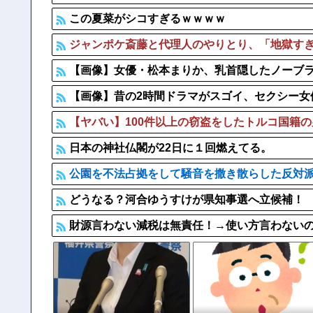
この夏菜がシコすぎるｗｗｗｗ
ジャンポケ斎藤と代理人のやりとり、「地獄すぎ
【画像】女優・松本まりか、乳首隠したノーブラ
【画像】昔の2時間ドラマがスゴイ、セクシー女
【ヤバい】100件以上の窃盗をしたトルコ国籍の男
日本の神社仏閣が22日に１回燃えてる。
公園を不法占拠をして騒音を撒き散らした反対
どうなる？河合ゆうすけが県知事選へ立候補！
財源言わない減税は無責任！→使い方言わない