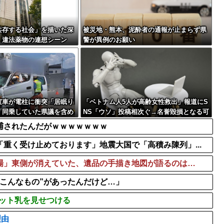
共存する社会」を描いた深
被災地・熊本、泥酔者の通報が止まらず県
、違法薬物の連想シーン
警が異例のお願い
BPO議論
宣車が電柱に衝突「居眠り
「ベトナム人5人が高齢女性救出」報道にS
」同乗していた県議を含め
NS「ウソ」投稿相次ぐ→名誉毀損となる可
能性は？
捕されたんだがｗｗｗｗｗｗｗ
重く受け止めております」地震大国で「高積み陳列」...
場」東側が消えていた、遺品の手描き地図が語るのは…
”こんなもの”があったんだけど…」
ケット乳を見せつける
理由