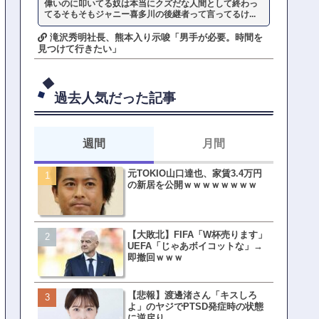
偉いのに叩いてる奴は本当にクズだな人間として終わっ
てるそもそもジャニー喜多川の後継者って言ってるけ...
滝沢秀明社長、熊本入り示唆「男手が必要。時間を
見つけて行きたい」
過去人気だった記事
週間
月間
元TOKIO山口達也、家賃3.4万円
【悲報】東京着く前にHP尽
の新居を公開ｗｗｗｗｗｗｗｗ
方民ｗｗｗ移動だけで瀕死
【大敗北】FIFA「W杯売ります」
【ファーw】水着女子さん「
UEFA「じゃあボイコットな」→
オッサン盗撮してる…通報
即撤回ｗｗｗ
ゃ！」→結果まさかの事態
てしまうw w w w w w w w 
【悲報】渡邊渚さん「キスしろ
皇族確保策、天皇陛下の一
よ」のヤジでPTSD発症時の状態
界ピリつくｗｗｗ
に逆戻り