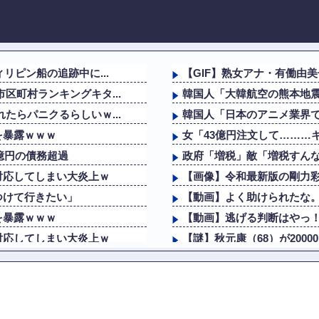
リピン船の追跡中に...
【GIF】熟女アナ・有働由
区町村ランキングキタ...
韓国人「大韓航空の熊本地震
たらパニクるらしいｗ...
韓国人「日本のアニメ業界で
を暴露ｗｗｗ
女「43億円注文して………
億円の債務超過
政府「増税」敵「増税すんな
対応してしまい大炎上ｗ
【画像】令和最新版の剛力彩芽
つけて行きたい」
【動画】よく助けられたな
を暴露ｗｗｗ
【動画】逃げる判断はやっ！
対応してしまい大炎上ｗ
【謎】秋元康（68）が200
つけて行きたい」
韓国人「日本のアニメ業界で
海外「素晴らしい！」日本が
無期懲役の判決
【画像】福原遥さん、意外