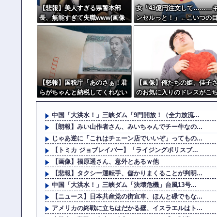
【悲報】美人すぎる県警本部
女「43億円注文して………
長、無能すぎて失職www(画像
ンセルっと！」←こいつの
あり)
【怒報】国税庁「あのさぁ！君
【画像】俺たちの姫、佳子
らがちゃんと納税してくれない
のお気に入りのドレスがこ
とこうなっちゃうけどどうす
です←コレは可愛過ぎるw w
る？！」←これw w w w w w w
w w w w w
中国「大洪水！」三峡ダム「9門開放！（全力放流...
w
【朗報】みい山作者さん、みいちゃんでチー牛なの...
じゃあ逆に「これはチェーン店でいいぞ」ってもの...
【トミカ ジョブレイバー】「ライジングポリスブ...
【画像】福原遥さん、意外とあるｗ他
【悲報】タクシー運転手、儲かりまくることが判明...
中国「大洪水！」三峡ダム「決壊危機」台風13号...
【ニュース】日本共産党の街宣車、ほんと碌でもな...
アメリカの終戦に立ちはだかる壁、イスラエルはト...