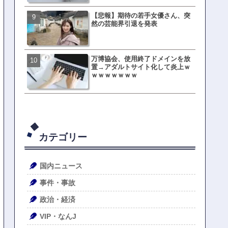
【悲報】期待の若手女優さん、突
母親「息子の借りた本が心
然の芸能界引退を発表
真をSNS投稿→司書らから
の指摘殺到
万博協会、使用終了ドメインを放
元TOKIO山口達也、家賃3.4
置→アダルトサイト化して炎上ｗ
の新居を公開ｗｗｗｗｗｗ
ｗｗｗｗｗｗｗ
カテゴリー
国内ニュース
事件・事故
政治・経済
VIP・なんJ