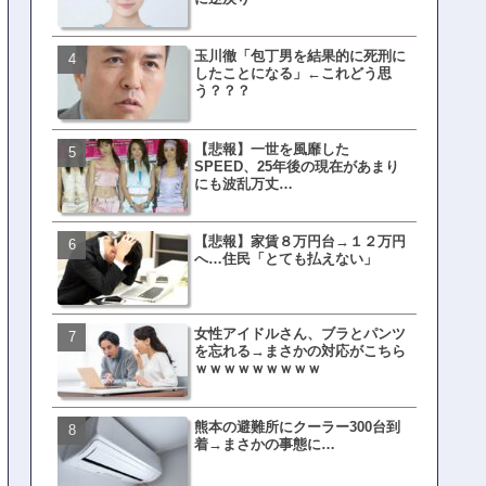
玉川徹「包丁男を結果的に死刑に
文春、沖縄問題の"触れては
したことになる」←これどう思
ない話"を暴露してしまうｗ
う？？？
ｗｗｗｗｗ
【悲報】一世を風靡した
ランサムウェア攻撃を受け
SPEED、25年後の現在があまり
レイ、わずか10日で復旧し
にも波乱万丈…
がこちら
【悲報】家賃８万円台→１２万円
福岡テレビ局にとんでもな
へ…住民「とても払えない」
アナが入社してしまうｗｗ
女性アイドルさん、ブラとパンツ
【衝撃】三笘が事故った時
を忘れる→まさかの対応がこちら
てた車ってさ…←これw w w 
ｗｗｗｗｗｗｗｗｗ
w w w w
熊本の避難所にクーラー300台到
有吉「うまくても絶対に行
着→まさかの事態に…
ない店」がこちら…ネット
ｗｗｗｗｗｗｗｗ