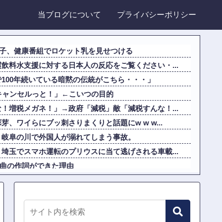
当ブログについて
プライバシーポリシー
美子、健康番組でロケット乳を見せつける
飲料水支援に対する日本人の反応をご覧ください・...
100年続いている暗黙の伝統がこちら・・・」
キャンセルっと！」←こいつの目的
！増税メガネ！」→政府「減税」敵「減税すんな！...
、ワイらにブッ刺さりまくりと話題にw w w...
。岐阜の川で外国人が溺れてしまう事故。
埼玉でスマホ運転のプリウスに当て逃げされる車載...
00曲の作詞ができた理由
100年続いている暗黙の伝統がこちら・・・」
買収したUSスチール驚異の大復活に米国人が大喜...
とあるｗ他