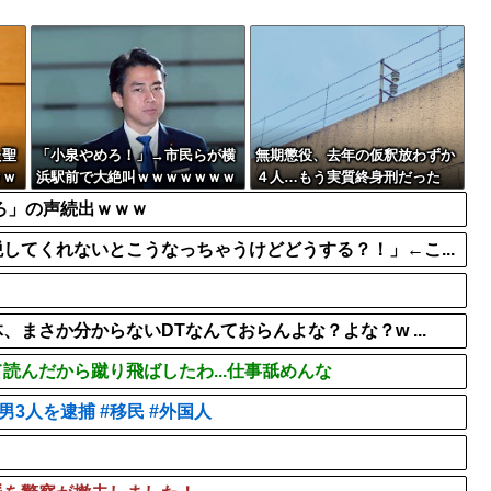
の人ｗｗｗｗｗｗ
【悲報】タクシー運転手、
でいる模様…お前らの...
【画像】女優・松本まりか
軟体動物みたいに柔らかい手
た聖
「小泉やめろ！」→市民らが横
無期懲役、去年の仮釈放わずか
ｗｗ
浜駅前で大絶叫ｗｗｗｗｗｗｗ
４人…もう実質終身刑だった
ｗ
ろ」の声続出ｗｗｗ
してくれないとこうなっちゃうけどどうする？！」←こ...
まさか分からないDTなんておらんよな？よな？w ...
んだから蹴り飛ばしたわ...仕事舐めんな
3人を逮捕 #移民 #外国人