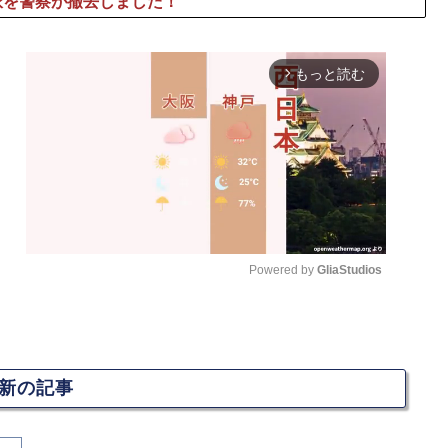
派を警察が撤去しました！
もっと読む
arrow_forward_ios
Powered by 
GliaStudios
M
u
t
新の記事
e