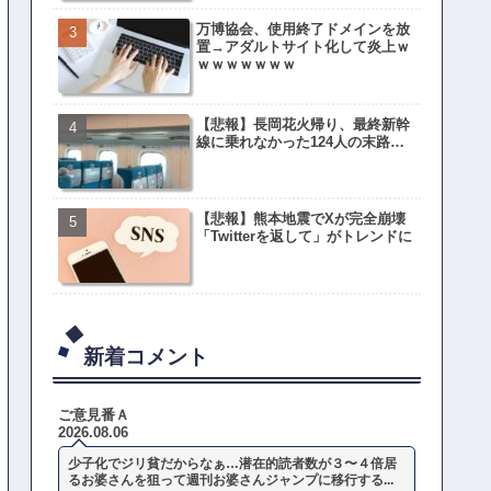
万博協会、使用終了ドメインを放
置→アダルトサイト化して炎上ｗ
ｗｗｗｗｗｗｗ
【悲報】長岡花火帰り、最終新幹
線に乗れなかった124人の末路…
【悲報】熊本地震でXが完全崩壊
「Twitterを返して」がトレンドに
新着コメント
ご意見番Ａ
2026.08.06
少子化でジリ貧だからなぁ…潜在的読者数が３〜４倍居
るお婆さんを狙って週刊お婆さんジャンプに移行する...