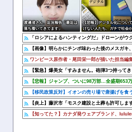
【速報】 町のお弁当屋さん「申し訳ないが消費税1%にな
【画像】 「キム兄」こと芸人・木村祐一さん（63歳）、
渡邊渚さん、近況報告「最近は
【悲報】デジタル化につい
落ち着いてきてます」
けない人たち、ガチで社会
取り残され始める
「ロシアによるハンティングだ」ドローンがウク
【画像】明らかにチンポ味わった後のメスガキ
ワンピース原作者・尾田栄一郎が描いた担当編
【緊急】爆美女「すみません。砲弾3つ持ってきまし
【悲報】ジャンプ、ついに98万部…全盛期653
【移民政策反対】イオンの売り場で唐揚げを食
【炎上】藤沢市「モスク建設と土葬も許可しま
【知ってた？】カナダ発ウェアブランド、lulul