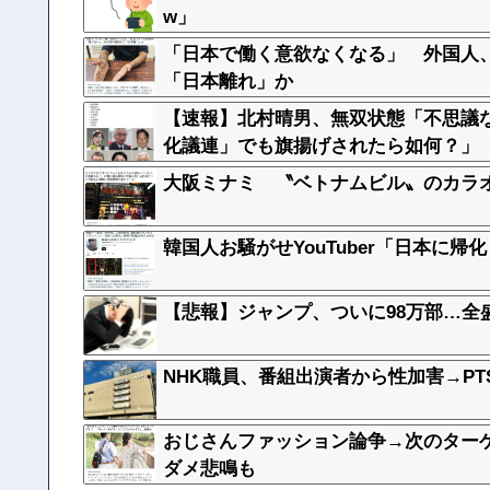
w」
「日本で働く意欲なくなる」 外国人
「日本離れ」か
【速報】北村晴男、無双状態「不思議
化議連」でも旗揚げされたら如何？」
大阪ミナミ 〝ベトナムビル〟のカラオ
韓国人お騒がせYouTuber「日本に帰
【悲報】ジャンプ、ついに98万部…全
NHK職員、番組出演者から性加害→P
おじさんファッション論争→次のター
ダメ悲鳴も