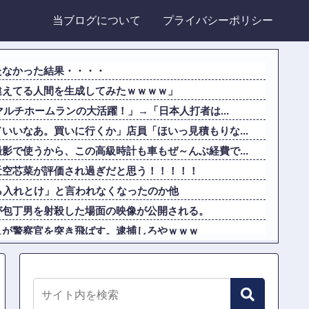
当ブログについて
プライバシーポリシー
たなかった結果・・・・
違えてる人間を生成してみたｗｗｗｗ」
マルチホームランの大活躍！」→「日本人打者は...
いいなあ。買いに行くか」店員「ほいっ見積もりな...
影で使うから、この高級時計も車もぜ～んぶ経費で...
近空芯菜が評価され過ぎだと思う！！！！！
ら入れとけ」と言われなくなったのか他
が包丁男を射殺した場面の映像が公開される。
人が警察官を突き飛ばす。逮捕しろやｗｗｗ
スタンプをクッションカバーにしてみた！」一風変...
違えてる人間を生成してみたｗｗｗｗ」
何を食べても「まずい」「臭い」と文句連発！不快...