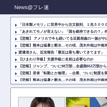
News@フレ速
「日本製メモリ」に世界中から注文殺到、１兆５００
「あきれてモノが言えない」「国を維持できるの？」外国
【悲報】 アメリカで今も続いてる近親相姦の一族がや
【悲報】熊本は猛暑と断水…その頃、茂木外相は中南
渡邊渚さん、近況報告「最近は落ち着いてきてます」
【ひまわり学級】支援学級に名前は必要なのか
【悲報】ジャンプ、ついに98万部…全盛期653万部か
【悲報】若者「転勤とか無理」→企業、ついに制度を
【悲報】熊本は猛暑と断水…その頃、茂木外相は中南
中核派「天皇制打倒！高市打倒！」広島で大規模集会
日本製紙の記者会見に出席した某メディア記者、被害者の
【画像】 パン線透けまくってるOLの尻ｗｗｗｗｗｗ