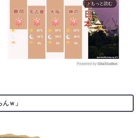
もっと読む
arrow_forward_ios
Powered by 
GliaStudios
M
u
t
らんｗ」
e