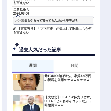
も言えない
ご意見番Ａ
2026.08.06
パパ応援もやるって言ってるんだから平等だろ
【言葉狩り】「ママ応援」が炎上して謝罪…もう何
も言えない
過去人気だった記事
週間
月間
元TOKIO山口達也、家賃3.4万円
【悲報】東京着く前にHP尽
の新居を公開ｗｗｗｗｗｗｗｗ
方民ｗｗｗ移動だけで瀕死
【大敗北】FIFA「W杯売ります」
【ファーw】水着女子さん「
UEFA「じゃあボイコットな」→
オッサン盗撮してる…通報
即撤回ｗｗｗ
ゃ！」→結果まさかの事態
てしまうw w w w w w w w 