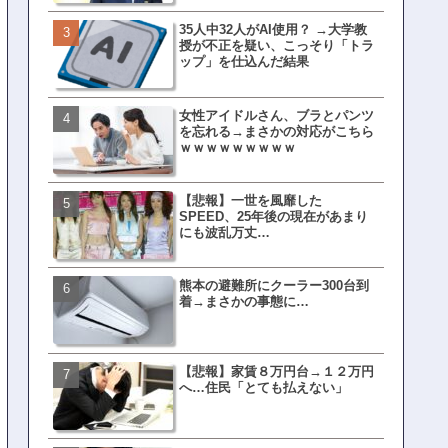
35人中32人がAI使用？ →大学教
皇族確保策、天皇陛下の一
授が不正を疑い、こっそり「トラ
界ピリつくｗｗｗ
ップ」を仕込んだ結果
女性アイドルさん、ブラとパンツ
文春、沖縄問題の"触れては
を忘れる→まさかの対応がこちら
ない話"を暴露してしまうｗ
ｗｗｗｗｗｗｗｗｗ
ｗｗｗｗｗ
【悲報】一世を風靡した
ランサムウェア攻撃を受け
SPEED、25年後の現在があまり
レイ、わずか10日で復旧し
にも波乱万丈…
がこちら
熊本の避難所にクーラー300台到
ネット民、橋本愛の５年前
着→まさかの事態に…
を発掘→再炎上へｗｗｗｗ
【悲報】家賃８万円台→１２万円
福岡テレビ局にとんでもな
へ…住民「とても払えない」
アナが入社してしまうｗｗ