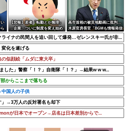
ったらその分商品代...
【画像】田中みな実(39)
最新の松本人志さん...
岸田文雄元首相､円安を阻止
【画像】板野友美、ビキニ
てい
【悲報】若者「転勤とか無理」
高市首相の被災地動画に批判…
から
→企業、ついに制度を変え始め
木原官房長官「BGMも情報発信
る
の一つ」
ライナの民間人を追い回して爆発…ゼレンスキー氏が非...
、変化を遂げる
集の似顔絵「ムダに東大卒」
た」警察「！？」自衛隊「！？」→結果w w w...
万部からここまで落ちる
う中国人の子供
す」→3万人の反対署名も却下
emonが日本でオープン→店名は日本差別からで...