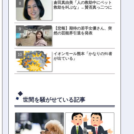
倉田真由美「人の救助中にペット
【衝撃】三笘が事故った時
救助を叫ぶな」←賛否真っ二つに
てた車ってさ…←これw w w 
w w w w
【悲報】期待の若手女優さん、突
有吉「うまくても絶対に行
然の芸能界引退を発表
ない店」がこちら…ネット
ｗｗｗｗｗｗｗｗ
イオンモール熊本「かなりのﾀﾋ者
母親「息子の借りた本が心
が出ている」
真をSNS投稿→司書らから
の指摘殺到
世間を騒がせている記事