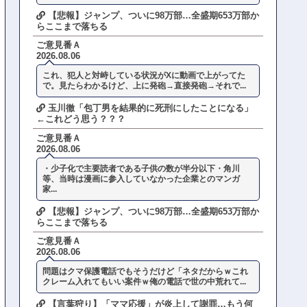
【悲報】ジャンプ、ついに98万部…全盛期653万部か
らここまで落ちる
ご意見番Ａ
2026.08.06
これ、犯人と対峙している状況がXに動画で上がってた
で。見たらわかるけど、上に発砲→直接発砲→それで...
玉川徹「包丁男を結果的に死刑にしたことになる」
←これどう思う？？？
ご意見番Ａ
2026.08.06
・少子化で主要読者である子供の数が半分以下・角川
等、当時は漫画に参入していなかった企業とのマンガ
家...
【悲報】ジャンプ、ついに98万部…全盛期653万部か
らここまで落ちる
ご意見番Ａ
2026.08.06
問題はクマ保護電話でもそうだけど「ネタだからｗこれ
クレーム入れてもいい案件ｗ俺の電話で世の中荒れて...
【言葉狩り】「ママ応援」が炎上して謝罪…もう何