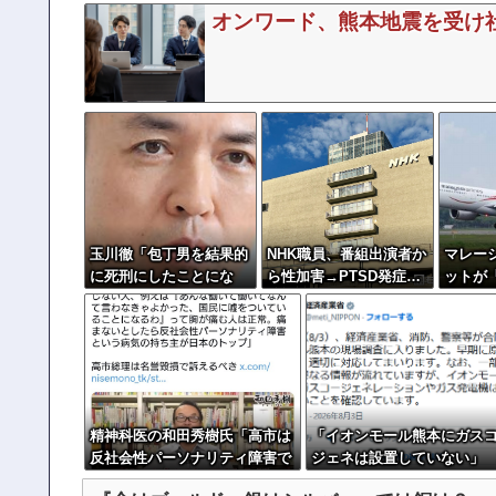
オンワード、熊本地震を受け
玉川徹「包丁男を結果的
NHK職員、番組出演者か
マレー
に死刑にしたことにな
ら性加害→PTSD発症…
ットが
る」←これどう思
訴えても放置されていた
薬密輸
う？？？
模様
刑は死
精神科医の和田秀樹氏「高市は
「イオンモール熊本にガス
反社会性パーソナリティ障害で
ジェネは設置していない」 
ある」
NSの噂を経産省が否定