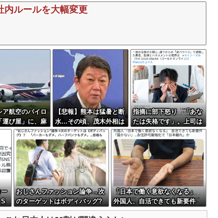
社内ルールを大幅変更
シア航空のパイロ
【悲報】熊本は猛暑と断
指摘に部下怒り 「あな
「運び屋」に、麻
水…その頃、茂木外相は
たは失格です」。上司は
容疑で拘束…最高
中南米でニッコリ動画公
泣いて辞職
刑！
開
コー
おじさんファッション論争→次
「日本で働く意欲なくなる」
S
のターゲットはボディバッグ?
外国人、自活できても新要件
パーカーもダメハーフパンツも
「届かない」…永住許可厳格化