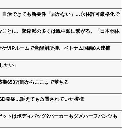
、自活できても新要件「届かない」…永住許可厳格化で
なことに、緊縮派の多くは親中派に繋がる。「日本弱体
ケVIPルームで覚醒剤所持、ベトナム国籍8人逮捕
化したい」
盛期653万部からここまで落ちる
TSD発症…訴えても放置されていた模様
ゲットはボディバッグ?パーカーもダメハーフパンツも