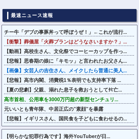
最速ニュース速報
チー牛「デブの事豚丼って呼ぼうぜ！」←これが流行...
【衝撃】葬儀屋「火葬プランはどうなさいますか？」...
【動画】高校生さん、文化祭でコーヒーカップを作っ...
【悲報】思春期の娘に「キモッ」と言われたお父さん...
【画像】女芸人の吉住さん、メイクしたら普通に美人...
【悲報】高市内閣、消費税1％表明でも支持率下落 ...
【夏の悲劇】父親、溺れた息子を救おうとしてﾀﾋ亡...
高市首相、公用車を3000万円超の新型センチュリ...
元いいとも青年隊、中居正広の”素顔”を暴露
【悲報】イギリスさん、国民食を子どもに食わせるの...
【明らかな犯罪行為です】海外YouTuberが日...