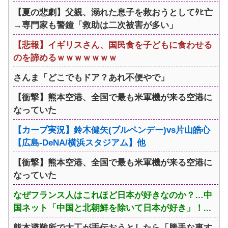
【夏の悲劇】父親、溺れた息子を救おうとしてﾀﾋ亡
→専門家も警鐘「救助は二次被害が多い」
【悲報】イギリスさん、国民食を子どもに食わせる
のを諦めるｗｗｗｗｗｗｗ
さんま「どこでもドア？あれ不便やで」
【衝撃】熊本空港、全国で最も米軍機が来る空港に
なっていた
【カープ実況】鈴木健矢(ブルペンデー)vs片山皓心
【広島-DeNA/横浜スタジアム】他
【衝撃】熊本空港、全国で最も米軍機が来る空港に
なっていた
なぜフランス人はこれほど日本が好きなのか？…中
国ネット「中国と北朝鮮を除いて日本が好き」！...
熊本避難所で大工が手伝おうとしたら「勝手な事す