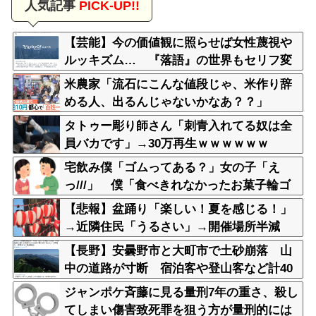
人気記事
PICK-UP!!
【芸能】今の価値観に照らせば女性蔑視や
ルッキズム… 『落語』の世界もセリフ変
更や改作、現代にふさわしい表現模索の動
米農家「流石にこんな値段じゃ、米作り辞
き
める人、出るんじゃないかなあ？？」
タトゥー彫り師さん「刺青入れてる奴は全
員バカです」→30万再生ｗｗｗｗｗｗ
宅飲み僕「ゴムってある？」女の子「え
っ///」 僕「食べきれなかったお菓子輪ゴ
ムで縛りたくて」女の子「⋯あ、そ、そっ
【悲報】盆踊り「楽しい！夏を感じる！」
か///」
→近隣住民「うるさい」→開催場所半減
【長野】安曇野市と大町市で土砂崩落 山
中の道路が寸断 宿泊客や登山客など計40
0人近くが孤立か 土石流で橋が流されたと
ジャンポケ斉藤に見る量刑7年の重さ、殺し
の情報も
てしまい傷害致死罪を狙う方が量刑的には