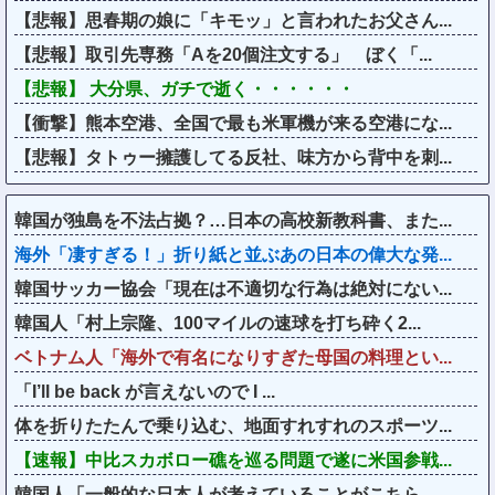
【悲報】思春期の娘に「キモッ」と言われたお父さん...
【悲報】取引先専務「Aを20個注文する」 ぼく「...
【悲報】 大分県、ガチで逝く・・・・・・
【衝撃】熊本空港、全国で最も米軍機が来る空港にな...
【悲報】タトゥー擁護してる反社、味方から背中を刺...
韓国が独島を不法占拠？…日本の高校新教科書、また...
海外「凄すぎる！」折り紙と並ぶあの日本の偉大な発...
韓国サッカー協会「現在は不適切な行為は絶対にない...
韓国人「村上宗隆、100マイルの速球を打ち砕く2...
ベトナム人「海外で有名になりすぎた母国の料理とい...
「I’ll be back が言えないので I ...
体を折りたたんで乗り込む、地面すれすれのスポーツ...
【速報】中比スカボロー礁を巡る問題で遂に米国参戦...
韓国人「一般的な日本人が考えていることがこちら…...