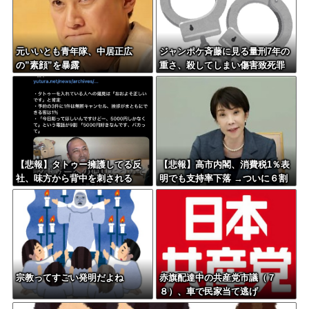
元いいとも青年隊、中居正広
ジャンポケ斉藤に見る量刑7年の
の”素顔”を暴露
重さ、殺してしまい傷害致死罪
を狙う方が量刑的には軽いと話
題
【悲報】タトゥー擁護してる反
【悲報】高市内閣、消費税1％表
社、味方から背中を刺される
明でも支持率下落 →ついに６割
割れ
宗教ってすごい発明だよね
赤旗配達中の共産党市議（７
８）、車で民家当て逃げ