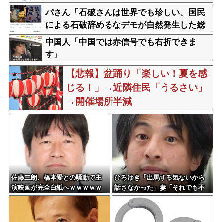
軽いと話題
パさん「石破さんは世界でも珍しい、国民
による石破辞めるなデモが自然発生した総
理大臣です」
中国人「中国では赤信号でも右折できま
す」
【悲報】盆踊り「楽しい！夏を感
じる！」→近隣住民「うるさい」
→開催場所半減
佐藤二朗、橋本愛との騒動で主
ひろゆき「出馬する気ないから
演映画が完全白紙へｗｗｗｗｗ
話さなかった」妻「それでも不
誠実だろ」→離婚協議へｗｗｗ
ｗｗ