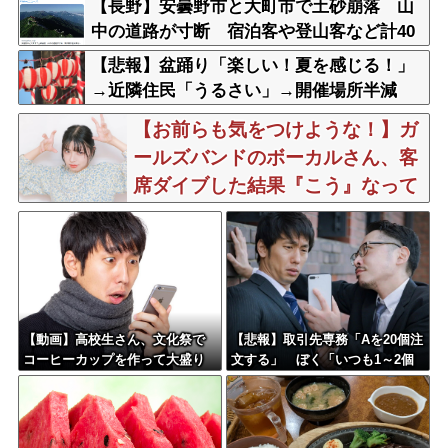
【長野】安曇野市と大町市で土砂崩落 山
中の道路が寸断 宿泊客や登山客など計40
0人近くが孤立か 土石流で橋が流されたと
【悲報】盆踊り「楽しい！夏を感じる！」
の情報も
→近隣住民「うるさい」→開催場所半減
【お前らも気をつけような！】ガ
ールズバンドのボーカルさん、客
席ダイブした結果『こう』なって
しまいお気持ち表明してしまう…
【動画】高校生さん、文化祭で
【悲報】取引先専務「Aを20個注
コーヒーカップを作って大盛り
文する」 ぼく「いつも1～2個
あがり←なんかどっかで見たこ
しか使わないけど本当に20であ
とあると話題に
ってる？」 取専「あってる」
→結果『こう』なったんだがコ
レワイが悪いん