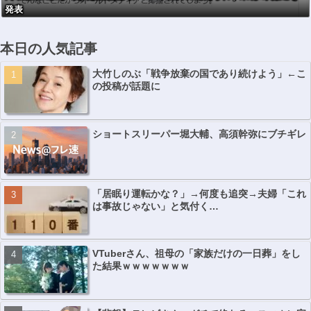
発表
本日の人気記事
大竹しのぶ「戦争放棄の国であり続けよう」←こ
の投稿が話題に
ショートスリーパー堀大輔、高須幹弥にブチギレ
「居眠り運転かな？」→何度も追突→夫婦「これ
は事故じゃない」と気付く…
VTuberさん、祖母の「家族だけの一日葬」をし
た結果ｗｗｗｗｗｗｗ