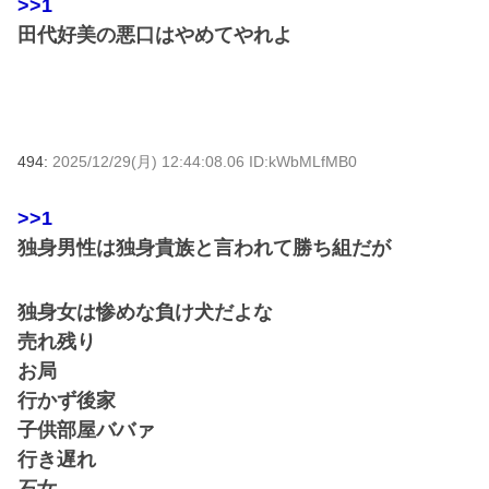
>>1
田代好美の悪口はやめてやれよ
494:
2025/12/29(月) 12:44:08.06 ID:kWbMLfMB0
>>1
独身男性は独身貴族と言われて勝ち組だが
独身女は惨めな負け犬だよな
売れ残り
お局
行かず後家
子供部屋ババァ
行き遅れ
石女