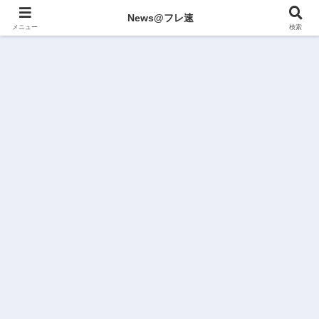
News@フレ速
メニュー
検索