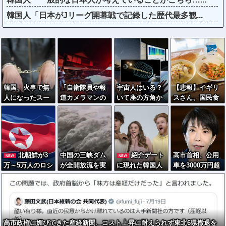
韓国人「日本がJリーグ開幕戦で記録した歴代最多観...
韓国、火事で無
「自衛隊員や報
宇宙人はいる？
【悲報】イギリ
人になったスー
道カメラマンの
いて座の方角か
スさん、国民食
パーに女が侵入
フリをして泥棒
ら72秒間捉えた
を子どもに食わ
→食料を大量に
を…」500万円
強い電波、50年
せるのを諦める
盗む→翌日また
分の預金通帳を
間正体分からぬ
ｗｗｗｗｗｗｗ
来店した理由が
盗まれた高齢女
「Wow！信号」
ヤバい
性が明かす被
北朝鮮が3
中国の三峡ダム
紹介デート
高市首相、公用
NEW
NEW
害！
万～5万人のロシ
が全開放流を実
に現れた韓国人
車を3000万円超
ア派兵決定 →ゼ
施…長江流域で
男性、まさかの
の新型センチュ
レンスキー大統
深刻な洪水被
「全身登山服」
リーSUVに変更
領「韓国が我々
害！
で女性困惑ｗｗ
ｗｗｗｗｗｗｗ
に協力すべき」
ｗｗｗ
高市政権に媚びてきた産経新聞、コスト上昇に耐えられず東北6県撤退を