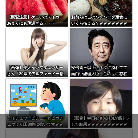
か？？？？？？？？
【閲覧注意】ケニアのスイカ、
お前らはこのハンバーグ定食に
あまりにも薄過ぎる・・・
いくら払える？ｗｗｗｗｗｗｗ
ｗｗｗ
【画像】美人インフルエンサー
安倍晋三以上にネタに溢れてて
さん「20歳でアルファード一括
面白い総理大臣、この世に存在
で買えちゃう私って素敵」←こ
しない説wwwwwww
れってガチなん？それともネタ
なん？w w w w w w w w w
ライチュウ「ピチューとピカチ
【画像】寺田心さん(18)が筋トレ
ュウより圧倒的に強いですｗｗ
した結果ｗｗｗｗｗｗｗｗｗｗ
ｗｗ」←こいつが不人気な理由
ｗｗｗｗｗｗｗｗｗ