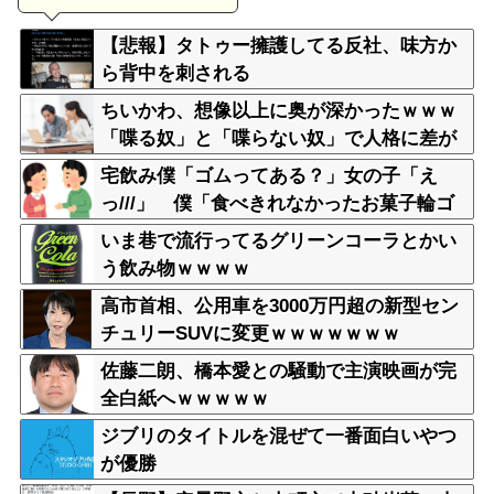
【悲報】タトゥー擁護してる反社、味方か
ら背中を刺される
ちいかわ、想像以上に奥が深かったｗｗｗ
「喋る奴」と「喋らない奴」で人格に差が
ある模様
宅飲み僕「ゴムってある？」女の子「え
っ///」 僕「食べきれなかったお菓子輪ゴ
ムで縛りたくて」女の子「⋯あ、そ、そっ
いま巷で流行ってるグリーンコーラとかい
か///」
う飲み物ｗｗｗｗ
高市首相、公用車を3000万円超の新型セン
チュリーSUVに変更ｗｗｗｗｗｗｗ
佐藤二朗、橋本愛との騒動で主演映画が完
全白紙へｗｗｗｗｗ
ジブリのタイトルを混ぜて一番面白いやつ
が優勝