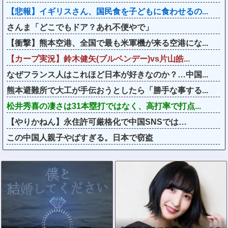
【悲報】イギリスさん、国民食を子どもに食わせるの...
さんま「どこでもドア？あれ不便やで」
【衝撃】熊本空港、全国で最も米軍機が来る空港にな...
【カープ実況】鈴木健矢(ブルペンデー)vs片山皓...
なぜフランス人はこれほど日本が好きなのか？…中国...
熊本避難所で大工が手伝おうとしたら「勝手な事する...
松井秀喜の凄さは31本塁打ではなく、高打率で打点...
【やりかねん】永住許可厳格化で中国SNSでは…
この中国人親子やばすぎる。日本で窃盗