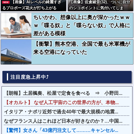
【画像】AIレベルの綺麗すぎ
【画像】佐倉綾音(32)、ついに自分
NEW
るプロポーズ花火が打ち上がる
のシコポイントに気付いてしま
㊗????
う・・・
ちいかわ、想像以上に奥が深かったｗｗ
ｗ「喋る奴」と「喋らない奴」で人格に
差がある模様
【衝撃】熊本空港、全国で最も米軍機が
来る空港になっていた
注目度急上昇中⤴
【朗報】土居楓奏、松屋で定食を食べる ⇒ 小野田...
【オカルト】 なぜ人工宇宙のこの世界の方が、本物...
イタリア・ナポリ近郊で過去40年で最大規模の地震...
なぜフランス人はこれほど日本が好きなのか？…中国...
【驚愕】女さん「43億円注文して………キャンセル...