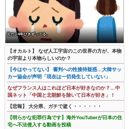
元カレ4年ひきずってる。
【オカルト】 なぜ人工宇宙のこの世界の方が、本物
の宇宙より本物らしいのか？
【今はやってない】 審判への性接待疑惑…大韓サッ
カー協会が声明「現在は一切発生していない」
なぜフランス人はこれほど日本が好きなのか？…中
国ネット「中国と北朝鮮を除いて日本が好き」！
【悲報】 大分県、ガチで逝く・・・・・・
【明らかな犯罪行為です】海外YouTuberが日本の住
宅へ不法侵入する動画を投稿