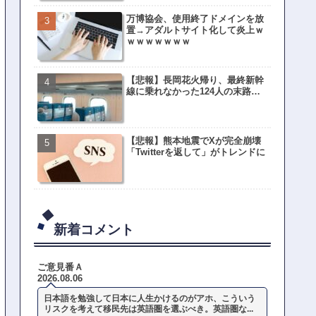
万博協会、使用終了ドメインを放
置→アダルトサイト化して炎上ｗ
ｗｗｗｗｗｗｗ
【悲報】長岡花火帰り、最終新幹
線に乗れなかった124人の末路…
【悲報】熊本地震でXが完全崩壊
「Twitterを返して」がトレンドに
新着コメント
ご意見番Ａ
2026.08.06
日本語を勉強して日本に人生かけるのがアホ、こういう
リスクを考えて移民先は英語圏を選ぶべき。英語圏な...