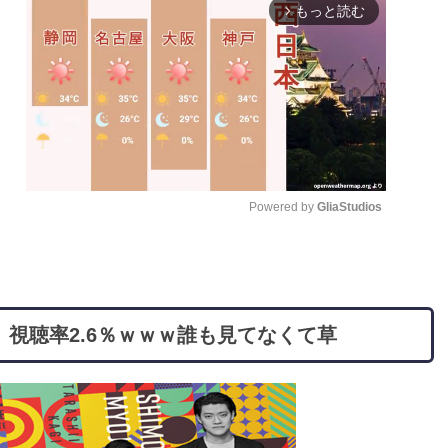
もっと読む
arrow_forward_ios
Powered by 
GliaStudios
M
u
t
視聴率2.6％ｗｗｗ誰も見てなくて草
e