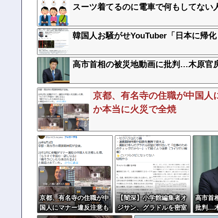
スーツ着てるのに電車で何もしてない人
韓国人お騒がせYouTuber「日本に帰
高市首相の被災地動画に批判…木原官
京都、有名寺の住職が中国人
か本当に火災で全焼
京都、有名寺の住職が中
【闇深】小学館編集者オ
高市首
国人にマナー違反注意も
ジサン、グラドルを密室
批判…
「消されるよ？」その後
に呼び出しオッパイ見せ
GMも