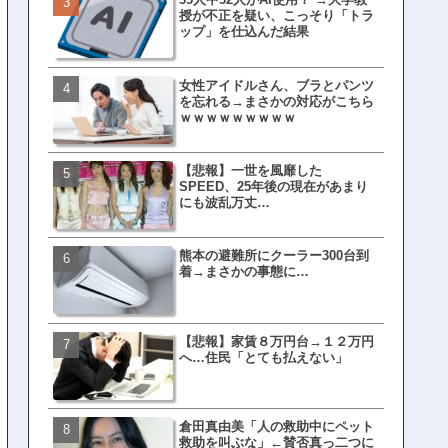
授が不正を疑い、こっそり「トラ
界ピリつくｗｗｗ
ップ」を仕込んだ結果
女性アイドルさん、ブラとパンツ
文春、沖縄問題の"触れては
を忘れる→まさかの対応がこちら
ない話"を暴露してしまうｗ
ｗｗｗｗｗｗｗｗｗ
ｗｗｗｗｗ
【悲報】一世を風靡した
ランサムウェア攻撃を受け
SPEED、25年後の現在があまり
レイ、わずか10日で復旧し
にも波乱万丈…
がこちら
熊本の避難所にクーラー300台到
ネット民、橋本愛の５年前
着→まさかの事態に…
を発掘→再炎上へｗｗｗｗ
【悲報】家賃８万円台→１２万円
福岡テレビ局にとんでもな
へ…住民「とても払えない」
アナが入社してしまうｗｗ
倉田真由美「人の救助中にペット
【衝撃】三笘が事故った時
救助を叫ぶな」←賛否真っ二つに
てた車ってさ…←これw w w 