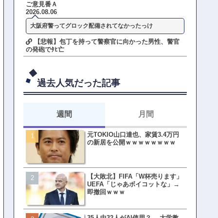
ご意見番Ａ
2026.08.06
大阪府警ってグロック配備されてなかったっけ
【悲報】包丁を持って警察官に向かった男性、警官
の発砲でﾀﾋ亡
過去人気だった記事
週間
月間
元TOKIO山口達也、家賃3.4万円
【悲報】東京着く前にHP尽
の新居を公開ｗｗｗｗｗｗｗｗ
方民ｗｗｗ移動だけで瀕死
【大敗北】FIFA「W杯売ります」
【ファーw】水着女子さん「
UEFA「じゃあボイコットな」→
オッサン盗撮してる…通報
即撤回ｗｗｗ
ゃ！」→結果まさかの事態
てしまうw w w w w w w w 
35人中32人がAI使用？ →大学教
皇族確保策、天皇陛下の一