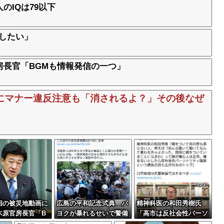
のIQは79以下
化したい」
房長官「BGMも情報発信の一つ」
にマナー違反注意も「消されるよ？」その後なぜ
相の被災地動画に
広島の平和記念式典 パ
精神科医の和田秀樹氏
木原官房長官「B
ヨクが暴れるせいで警備
「高市は反社会性パーソ
情報発信の一つ」
費９倍に
ナリティ障害である」