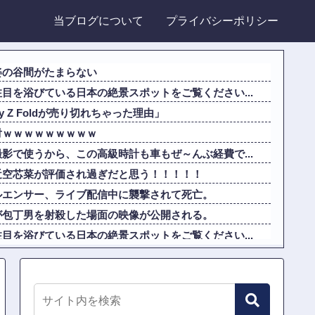
当ブログについて
プライバシーポリシー
姿の谷間がたまらない
目を浴びている日本の絶景スポットをご覧ください...
y Z Foldが売り切れちゃった理由」
対ｗｗｗｗｗｗｗｗｗ
影で使うから、この高級時計も車もぜ～んぶ経費で...
近空芯菜が評価され過ぎだと思う！！！！！
ルエンサー、ライブ配信中に襲撃されて死亡。
が包丁男を射殺した場面の映像が公開される。
目を浴びている日本の絶景スポットをご覧ください...
違えてる人間を生成してみたｗｗｗｗ」
達バイト開始。初日に公園で凄惨な第一発見者にな...
口裕香の最新胸の谷間強調グラビア vs 声優...