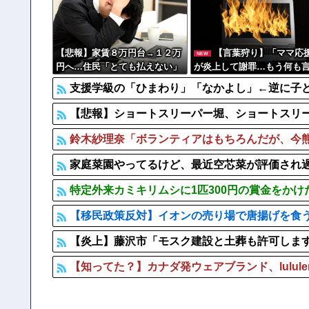
【恐怖】 酒とタバコを愛する日常系女性YouTuber、ガ
【動画あり】 福岡県柳川市の御当地アイドルだった頃
【悲報】家賃８万円台→１２万
【言葉狩り】「ママ応
NEW
円へ…住民「とても払えない」
が炎上して謝罪…もう何も
ない
支援学級の「ひまわり」「なかよし」←逆に子
【悲報】ショートスリーパー堀、ショートスリ
鈴木紗理奈「ボランティアはもちろんだが、今
家庭菜園やってるけど、最近空芯菜が評価され
特定外来カミキリムシに1匹300円の賞金をかけ
【移民政策反対】イオンの売り場で唐揚げを食
【炎上】藤沢市「モスク建設と土葬も許可しま
【知ってた？】カナダ発ウェアブランド、lulul