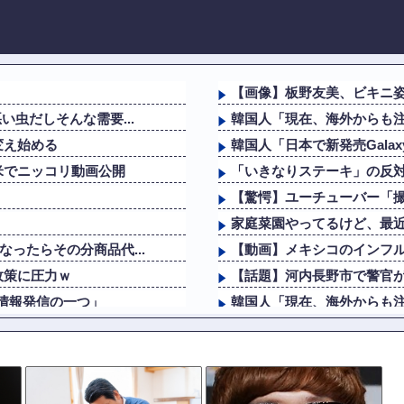
【画像】板野友美、ビキニ
い虫だしそんな需要...
韓国人「現在、海外からも注
変え始める
韓国人「日本で新発売Galax
米でニッコリ動画公開
「いきなりステーキ」の反
【驚愕】ユーチューバー「撮
家庭菜園やってるけど、最
ったらその分商品代...
【動画】メキシコのインフ
政策に圧力ｗ
【話題】河内長野市で警官
情報発信の一つ」
韓国人「現在、海外からも注
も放置されていた模...
AI「物の使い方を真剣に間
中学の夏休みに友達と新聞配
最新の松本人志さん...
【どっちがすごい！？】声優井