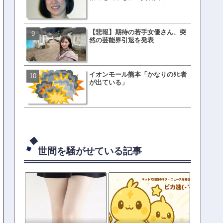
w w w w
【悲報】期待の若手女優さん、突
有吉「うまくても絶対に行
然の芸能界引退を発表
ない店」がこちら…ネット
ｗｗｗｗｗｗｗｗ
イオンモール熊本「かなりのﾀﾋ者
母親「息子の借りた本が心
が出ている」
真をSNS投稿→司書らから
の指摘殺到
世間を騒がせている記事