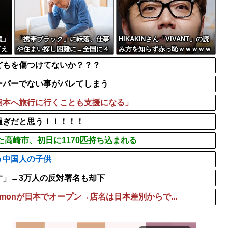
チで体が終わる...
株式投資、若年男性の自信
の今田美桜ｗｗｗｗｗ
【画像】マスパンこと枡田
【画像】ワイ「アルファード
援」
「携帯ブラック」に転落、仕事
HIKAKINさん「VIVANT」の読
言え
や住まい探し困難に→全国に４
み方を知らず赤っ恥ｗｗｗｗｗ
００万人？生活再建どうすれ
ｗｗ
どもを傷つけてないか？？？
ば…
ーパーでない事がバレてしまう
熊本へ旅行に行くことも支援になる」
過ぎだと思う！！！！！
た高崎市、初日に1170匹持ち込まれる
う中国人の子供
す」→3万人の反対署名も却下
emonが日本でオープン→店名は日本差別からで...