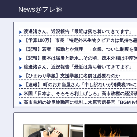
News@フレ速
渡邊渚さん、近況報告「最近は落ち着いてきてます」
【予算100万】 市長「特定外来生物クビアカは気持ち悪
【悲報】若者「転勤とか無理」→企業、ついに制度を
【悲報】熊本は猛暑と断水…その頃、茂木外相は中南
渡邊渚さん、近況報告「最近は落ち着いてきてます」
【ひまわり学級】支援学級に名前は必要なのか
【速報】 町のお弁当屋さん「申し訳ないが消費税1%にな
米国「日本よ、そろそろ利上げしろ」高市政権の経済
高市首相の被災地動画に批判…木原官房長官「BGMも
NHK職員、番組出演者から性加害→PTSD発症…訴えて
渡邊渚さん、近況報告「最近は落ち着いてきてます」
【画像】 「キム兄」こと芸人・木村祐一さん（63歳）、