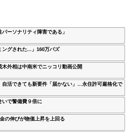
性パーソナリティ障害である」
グされた...」160万バズ
茂木外相は中南米でニッコリ動画公開
、自活できても新要件「届かない」…永住許可厳格化で
せいで警備費９倍に
賃金の伸びが物価上昇を上回る