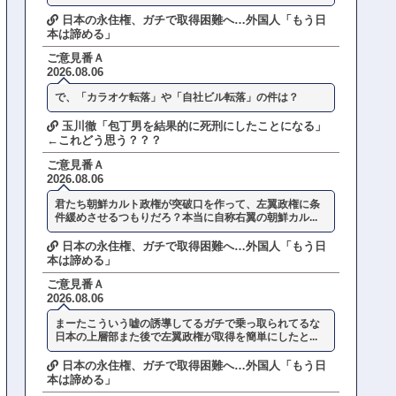
日本の永住権、ガチで取得困難へ…外国人「もう日
本は諦める」
ご意見番Ａ
2026.08.06
で、「カラオケ転落」や「自社ビル転落」の件は？
玉川徹「包丁男を結果的に死刑にしたことになる」
←これどう思う？？？
ご意見番Ａ
2026.08.06
君たち朝鮮カルト政権が突破口を作って、左翼政権に条
件緩めさせるつもりだろ？本当に自称右翼の朝鮮カル...
日本の永住権、ガチで取得困難へ…外国人「もう日
本は諦める」
ご意見番Ａ
2026.08.06
まーたこういう嘘の誘導してるガチで乗っ取られてるな
日本の上層部また後で左翼政権が取得を簡単にしたと...
日本の永住権、ガチで取得困難へ…外国人「もう日
本は諦める」