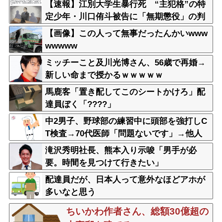
【速報】江別大学生暴行死 “主犯格”の特
定少年・川口侑斗被告に「無期懲役」の判
決 当時17歳少年に「懲役30年」の判決
【画像】この人って無事だったんかいwww
wwwww
ミッチーこと及川光博さん、56歳で再婚→
新しい命まで授かるｗｗｗｗｗ
馬鹿客「置き配してこのシートかけろ」配
達員ぼく「????」
中2男子、野球部の練習中に頭部を強打しC
T検査→70代医師「問題ないです」→他人
のCT画像で中学生死亡
滝沢秀明社長、熊本入り示唆「男手が必
要。時間を見つけて行きたい」
配達員だが、日本人って意外なほどアホが
多いなと思う
ちいかわ作者さん、総額30億超の