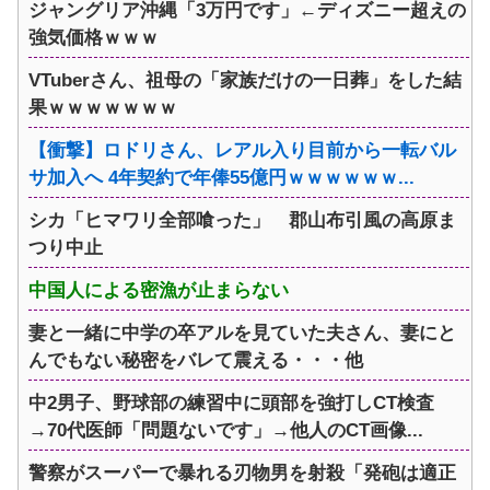
ジャングリア沖縄「3万円です」←ディズニー超えの
強気価格ｗｗｗ
VTuberさん、祖母の「家族だけの一日葬」をした結
果ｗｗｗｗｗｗｗ
【衝撃】ロドリさん、レアル入り目前から一転バル
サ加入へ 4年契約で年俸55億円ｗｗｗｗｗｗ...
シカ「ヒマワリ全部喰った」 郡山布引風の高原ま
つり中止
中国人による密漁が止まらない
妻と一緒に中学の卒アルを見ていた夫さん、妻にと
んでもない秘密をバレて震える・・・他
中2男子、野球部の練習中に頭部を強打しCT検査
→70代医師「問題ないです」→他人のCT画像...
警察がスーパーで暴れる刃物男を射殺「発砲は適正