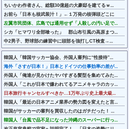
ちいかわ作者さん、総額30億超の大豪邸を建てるｗ...
お前ら「日本も核武装汁！」←１万発の核弾頭どこに
左翼市民団体、広島では通用せず「人殺しの汚い足で...
シカ「ヒマワリ全部喰った」 郡山布引風の高原まつ...
中2男子、野球部の練習中に頭部を強打しCT検査→...
韓国人「韓国サッカー協会、外国人審判に“性接待”...
海外「さすが日本！」日本とドイツの仕事効率の差が...
外国人「俺達が見かけたヤバすぎる髪型を集めてみた...
外国人「これが日本で嫌われてるアニメキャラのカッ...
日本旅行キャンセルすべきか…1万年ぶり史上最大級...
韓国人「最近の日本アニメ業界の勢力図を変えたと言...
韓国がサッカーの審判を買収したのはガチだった！ ...
韓国人「台風で品不足になった沖縄のスーパーに行っ...
改正皇室典範で宮家へ説明完了！←「日本の姿勢にリ...