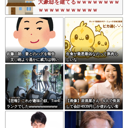
大豪邸を建てるｗｗｗｗｗｗｗｗ
ｗｗｗｗｗｗｗｗｗｗｗ
佐藤二朗、妻とのハグを報告
生食が最悪最凶なのって豚肉ら
「文〇砲より遥かに威力は弱い
しいな
が、僕のノロケ砲をお見舞いす
る」
【悲報】これが趣味の奴、TierE
【画像】居酒屋さん、6人で長居
ランクでしたwwwwwwwwww
して会計4939円しか使わない客
にお気持ち表明してしまう←コ
レどっちが悪いん
や？？？？？？