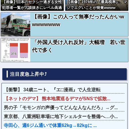
【画像】日本のセクシー過ぎる女性
【画像】1974年の『最高税率』、マ
犯罪者一覧が冗談抜きにレベル高過
ジでエグいことが発覚wwww
ぎる件w w w w w w w w w
【画像】この人って無事だったんかいw
wwwwwww
「外国人受け入れ反対」大幅増 若い世
代で多く
注目度急上昇中⤴
【衝撃】 34歳ニート、『エ□漫画』で人生逆転
【ネットのデマ】 熊本地震巡るデマがSNSで拡散...
男の子「モモンガの声優ってどんな人なんだろ」→グ...
東京都、八重洲駐車場に地下シェルターを整備へ…小...
寺田心、週6ジム通いで体重62kg→82kgに ...