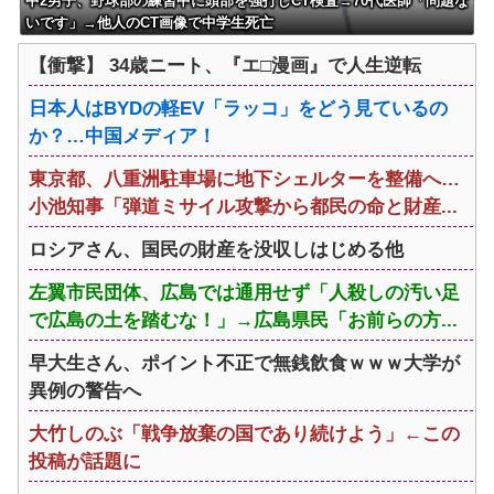
中2男子、野球部の練習中に頭部を強打しCT検査→70代医師「問題な
いです」→他人のCT画像で中学生死亡
【衝撃】 34歳ニート、『エ□漫画』で人生逆転
日本人はBYDの軽EV「ラッコ」をどう見ているの
か？…中国メディア！
東京都、八重洲駐車場に地下シェルターを整備へ…
小池知事「弾道ミサイル攻撃から都民の命と財産...
ロシアさん、国民の財産を没収しはじめる他
左翼市民団体、広島では通用せず「人殺しの汚い足
で広島の土を踏むな！」→広島県民「お前らの方...
早大生さん、ポイント不正で無銭飲食ｗｗｗ大学が
異例の警告へ
大竹しのぶ「戦争放棄の国であり続けよう」←この
投稿が話題に