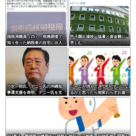
国税局職員（25）、税務調査で
甲子園出場校 猛暑と資金難に
知り合った納税者の自宅に出入
苦しむ
りしお小遣い1億5000万円頂戴す
るwww
小沢一郎氏、デニー氏の沖縄知
ジャニが消えてJPOPがマシにな
事選支援を表明。デニー氏を支
るかと思ったら相変わらずお遊
援しない中革連を批判
戯会やってて笑う