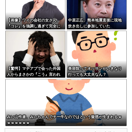
【画像】ワイの会社の女さん、
中居正広、熊本地震直後に現地
『コレ』を強調し過ぎて完全に
炊き出しに参加していた
あたしこ枠を狙ってるんだがw w
w w w w w w w w w w
【驚愕】マチアプで会った外国
美容院ってオッサンがいきなり
人からまさかの『こう』言われ
行っても大丈夫なん？
たんやがこれワイ詰み
か？？？？？？？
みい山作者、みいちゃんでチー牛なのではという疑惑が生まれるｗ
ｗｗｗｗｗｗ