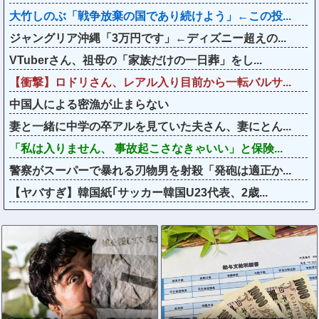
大竹しのぶ「戦争放棄の国であり続けよう」←この投...
ジャングリア沖縄「3万円です」←ディズニー超えの...
VTuberさん、祖母の「家族だけの一日葬」をし...
【衝撃】ロドリさん、レアル入り目前から一転バルサ...
中国人による密漁が止まらない
妻と一緒に中学の卒アルを見ていた夫さん、妻にとん...
「私は入りません、 事故起こさなきゃいい」と保険...
警察がスーパーで暴れる刃物男を射殺「発砲は適正か...
【ヤバすぎ】韓国紙｢サッカー韓国U23代表、2歳...