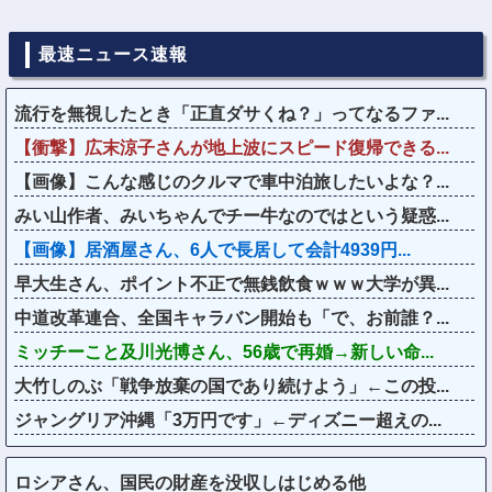
最速ニュース速報
流行を無視したとき「正直ダサくね？」ってなるファ...
【衝撃】広末涼子さんが地上波にスピード復帰できる...
【画像】こんな感じのクルマで車中泊旅したいよな？...
みい山作者、みいちゃんでチー牛なのではという疑惑...
【画像】居酒屋さん、6人で長居して会計4939円...
早大生さん、ポイント不正で無銭飲食ｗｗｗ大学が異...
中道改革連合、全国キャラバン開始も「で、お前誰？...
ミッチーこと及川光博さん、56歳で再婚→新しい命...
大竹しのぶ「戦争放棄の国であり続けよう」←この投...
ジャングリア沖縄「3万円です」←ディズニー超えの...
ロシアさん、国民の財産を没収しはじめる他