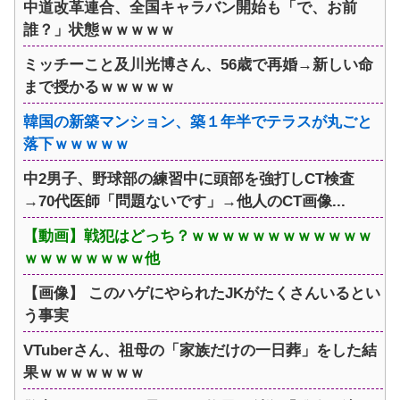
中道改革連合、全国キャラバン開始も「で、お前
誰？」状態ｗｗｗｗｗ
ミッチーこと及川光博さん、56歳で再婚→新しい命
まで授かるｗｗｗｗｗ
韓国の新築マンション、築１年半でテラスが丸ごと
落下ｗｗｗｗｗ
中2男子、野球部の練習中に頭部を強打しCT検査
→70代医師「問題ないです」→他人のCT画像...
【動画】戦犯はどっち？ｗｗｗｗｗｗｗｗｗｗｗｗ
ｗｗｗｗｗｗｗｗ他
【画像】 このハゲにやられたJKがたくさんいるとい
う事実
VTuberさん、祖母の「家族だけの一日葬」をした結
果ｗｗｗｗｗｗｗ