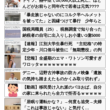
ドイツ、熱中症で10,000人以上死亡、ほと
んどがお前らと同年代で若者は元気????
「暴走族じゃないのにコルク半ヘルメット
を被ってた」と因縁つけて暴行 少年らと
父親(37)逮捕
国税局職員（25）、税務調査で知り合った
納税者の自宅に出入りしお小遣い1億5000
万円頂戴するwww
【速報】江別大学生暴行死 “主犯格”の特
定少年・川口侑斗被告に「無期懲役」の判
決 当時17歳少年に「懲役30年」の判決
【悲報】全盛期のエマ・ワトソン可愛すぎ
ワロッタｗｗｗｗｗｗｗｗｗ
デニー、辺野古沖事故の防カメ映像「遺族
の気持ち踏まえたものかくみ取り切れず」
【動画】移民受け入れ派のパヨおば、自分
の家に来られたら全力で拒否るｗｗｗｗｗ
ｗｗｗｗｗｗｗ
「居眠り運転かな？」→何度も追突→夫婦
「これは事故じゃない」と気付く…