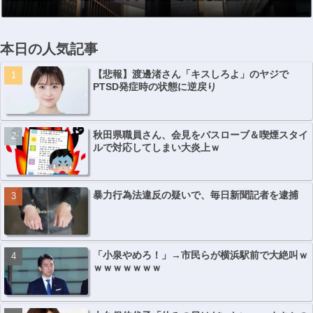
本日の人気記事
【悲報】渡邊渚さん「キスしろよ」のヤジで
PTSD発症時の状態に逆戻り
秋田県職員さん、会見をバスローブ＆喫煙スタイ
ルで対応してしまい大炎上ｗ
暴力行為法違反の疑いで、毎日新聞記者を逮捕
「小泉やめろ！」→市民らが横浜駅前で大絶叫ｗ
ｗｗｗｗｗｗｗ