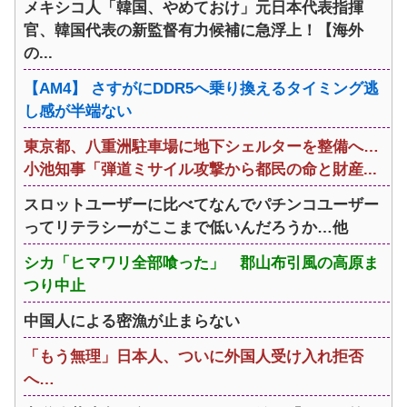
メキシコ人「韓国、やめておけ」元日本代表指揮
官、韓国代表の新監督有力候補に急浮上！【海外
の...
【AM4】 さすがにDDR5へ乗り換えるタイミング逃
し感が半端ない
東京都、八重洲駐車場に地下シェルターを整備へ…
小池知事「弾道ミサイル攻撃から都民の命と財産...
スロットユーザーに比べてなんでパチンコユーザー
ってリテラシーがここまで低いんだろうか…他
シカ「ヒマワリ全部喰った」 郡山布引風の高原ま
つり中止
中国人による密漁が止まらない
「もう無理」日本人、ついに外国人受け入れ拒否
へ…