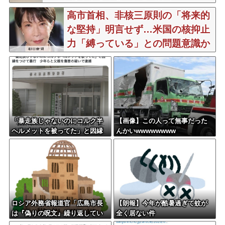
高市首相、非核三原則の「将来的
な堅持」明言せず…米国の核抑止
力「縛っている」との問題意識か
「暴走族じゃないのにコルク半
【画像】この人って無事だった
ヘルメットを被ってた」と因縁
んかいwwwwwwww
つけて暴行 少年らと父親(37)逮
捕
ロシア外務省報道官「広島市長
【朗報】今年が酷暑過ぎて蚊が
は『偽りの呪文』繰り返してい
全く居ない件
る」 平和宣言を非難