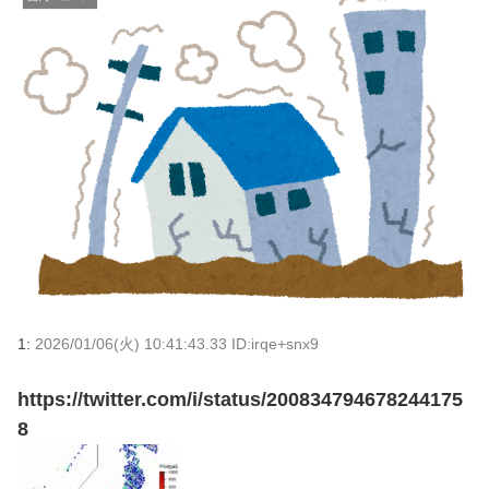
1:
2026/01/06(火) 10:41:43.33 ID:irqe+snx9
https://twitter.com/i/status/200834794678244175
8