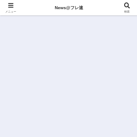
News@フレ速
メニュー
検索