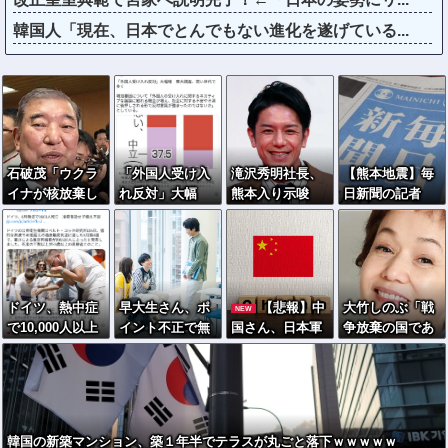
韓国人「現在、日本でとんでもない進化を遂げている...
石破茂「ウクラ
「外国人受け入
滝沢秀明社長、
【熊本地震】毎
イナが核放棄し
れ反対」大幅
熊本入り示唆
日新聞の記者
なければロシア
増 若い世代で
「男手が必要。
「死傷者の情報
侵攻しなかっ
多く
時間を見つけて
を教えて！」 →
た」
行きたい」
企業「個人情報
は控えます！」
→ 記「年代は？
ドイツ、熱中症
早大生さん、ポ
【悲報】中
大竹しのぶ「戦
NEW
特定につながら
で10,000人以上
イント不正で無
国さん、日本軍
争放棄の国であ
ないでしょ？教
死亡、ほとんど
銭飲食ｗｗｗ大
を撃退する「抗
り続けよう」←
えてよ？教えて
がお前らと同年
学が異例の警告
日テーマパー
この投稿が話題
よ？」
代で若者は元
へ
ク」を各地で大
に
気????
量建設
韓国の新築マンション、築１年半でテラスが丸ごと落下ｗｗｗｗｗ