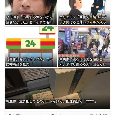
ひろゆき「出馬する気ないから
ホリエモン「面接で、納豆のパ
話さなかった」妻「それでも不
ック開けると薄いフィルム入っ
誠実だろ」→離婚協議へｗｗｗ
てるけどあれなんのためか教え
ｗｗ
てって聞くわけ」
【画像】セブンイレブン、つい
米農家「流石にこんな値段じ
に神商品を販売
ゃ、米作り辞める人、出るんじ
ゃないかなあ？？」
馬鹿客「置き配してこのシートかけろ」配達員ぼく「????」