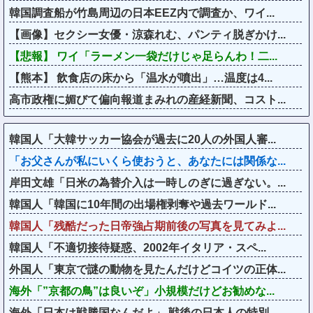
韓国調査船が竹島周辺の日本EEZ内で調査か、ワイ...
【画像】セクシー女優・涼森れむ、パンティ脱ぎかけ...
【悲報】 ワイ「ラーメン一袋だけじゃ足らんわ！二...
【熊本】 飲食店の床から「温水が噴出」…温度は4...
高市政権に媚びて偏向報道まみれの産経新聞、コスト...
韓国人「大韓サッカー協会が過去に20人の外国人審...
「お父さんが私にいくら使おうと、あなたには関係な...
岸田文雄「日米の為替介入は一時しのぎに過ぎない。...
韓国人「韓国に10年間の出場権剥奪や過去ワールド...
韓国人「残酷だった日帝強占期前後の写真を見てみよ...
韓国人「不適切接待疑惑、2002年イタリア・スペ...
外国人「東京で謎の動物を見たんだけどコイツの正体...
海外「”京都の鳥”は良いぞ」小規模だけどお勧めな...
海外「日本は戦勝国なんだよ」 戦後の日本人の特別...