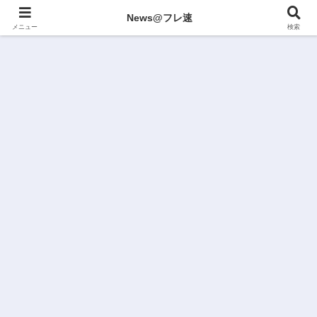
News@フレ速
メニュー
検索