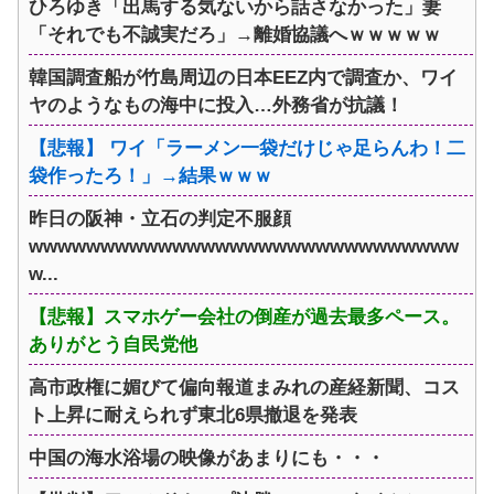
ひろゆき「出馬する気ないから話さなかった」妻
「それでも不誠実だろ」→離婚協議へｗｗｗｗｗ
韓国調査船が竹島周辺の日本EEZ内で調査か、ワイ
ヤのようなもの海中に投入…外務省が抗議！
【悲報】 ワイ「ラーメン一袋だけじゃ足らんわ！二
袋作ったろ！」→結果ｗｗｗ
昨日の阪神・立石の判定不服顔
wwwwwwwwwwwwwwwwwwwwwwwwwwwwww
w...
【悲報】スマホゲー会社の倒産が過去最多ペース。
ありがとう自民党他
高市政権に媚びて偏向報道まみれの産経新聞、コス
ト上昇に耐えられず東北6県撤退を発表
中国の海水浴場の映像があまりにも・・・