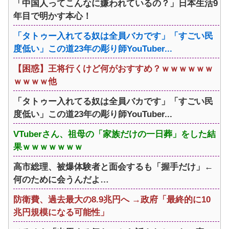
「中国人ってこんなに嫌われているの？」日本生活9
年目で明かす本心！
「タトゥー入れてる奴は全員バカです」「すごい民
度低い」この道23年の彫り師YouTuber...
【困惑】王将行くけど何がおすすめ？ｗｗｗｗｗｗ
ｗｗｗｗ他
「タトゥー入れてる奴は全員バカです」「すごい民
度低い」この道23年の彫り師YouTuber...
VTuberさん、祖母の「家族だけの一日葬」をした結
果ｗｗｗｗｗｗｗ
高市総理、被爆体験者と面会するも「握手だけ」←
何のために会うんだよ…
防衛費、過去最大の8.9兆円へ →政府「最終的に10
兆円規模になる可能性」