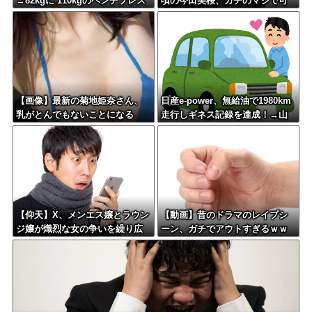
→82kgに 110kgのベンチプレス
頃の今田美桜、ガチのマジで可
持ち上げる姿披露
愛くてワイらをびびらせまくっ
てしまうw w w w w w w w
【画像】最新の菊地姫奈さん、
日産e-power、無給油で1980km
乳がとんでもないことになる
走行しギネス記録を達成！→山
頂から下ってるだけでした…
【仰天】X、メンエス嬢とラウン
【動画】昔のドラマのレイプシ
ジ嬢が熾烈な女の争いを繰り広
ーン、ガチでアウトすぎるｗｗ
げ対戦型になってしまうw w w
ｗｗｗｗｗｗｗ
w w w w w