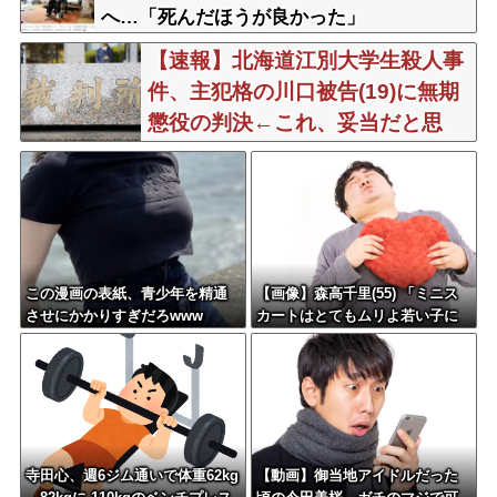
へ…「死んだほうが良かった」
【速報】北海道江別大学生殺人事
件、主犯格の川口被告(19)に無期
懲役の判決←これ、妥当だと思
う？？？？？？
この漫画の表紙、青少年を精通
【画像】森高千里(55) 「ミニス
させにかかりすぎだろwww
カートはとてもムリよ若い子に
は負けるわ」←ワイらにはブッ
刺さりまくってしまうw w w w
w w
寺田心、週6ジム通いで体重62kg
【動画】御当地アイドルだった