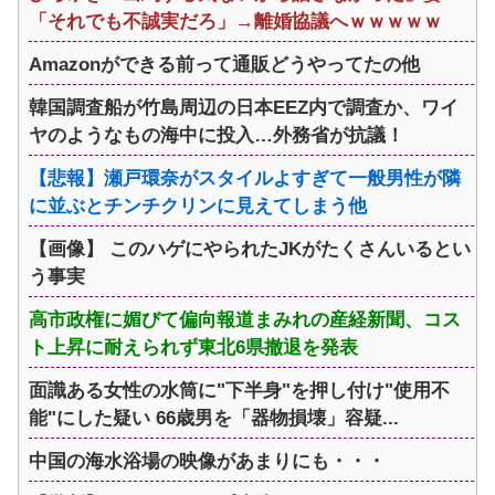
「それでも不誠実だろ」→離婚協議へｗｗｗｗｗ
Amazonができる前って通販どうやってたの他
韓国調査船が竹島周辺の日本EEZ内で調査か、ワイ
ヤのようなもの海中に投入…外務省が抗議！
【悲報】瀬戸環奈がスタイルよすぎて一般男性が隣
に並ぶとチンチクリンに見えてしまう他
【画像】 このハゲにやられたJKがたくさんいるとい
う事実
高市政権に媚びて偏向報道まみれの産経新聞、コス
ト上昇に耐えられず東北6県撤退を発表
面識ある女性の水筒に"下半身"を押し付け"使用不
能"にした疑い 66歳男を「器物損壊」容疑...
中国の海水浴場の映像があまりにも・・・