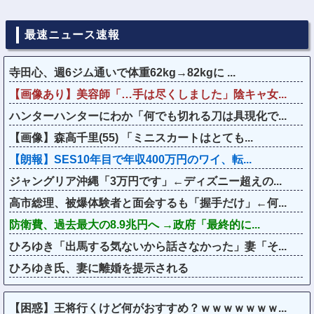
最速ニュース速報
寺田心、週6ジム通いで体重62kg→82kgに ...
【画像あり】美容師「…手は尽くしました」陰キャ女...
ハンターハンターにわか「何でも切れる刀は具現化で...
【画像】森高千里(55) 「ミニスカートはとても...
【朗報】SES10年目で年収400万円のワイ、転...
ジャングリア沖縄「3万円です」←ディズニー超えの...
高市総理、被爆体験者と面会するも「握手だけ」←何...
防衛費、過去最大の8.9兆円へ →政府「最終的に...
ひろゆき「出馬する気ないから話さなかった」妻「そ...
ひろゆき氏、妻に離婚を提示される
【困惑】王将行くけど何がおすすめ？ｗｗｗｗｗｗｗ...