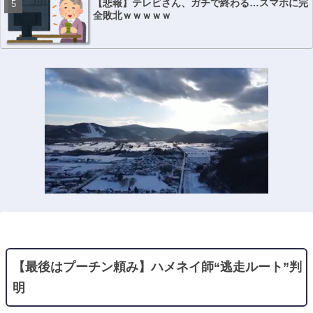
【悲報】テレビさん、ガチで終わる…スマホに完
全敗北ｗｗｗｗｗ
【最後はプーチン頼み】ハメネイ師“逃走ルート”判
明