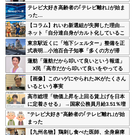
人
テレビ大好き高齢者の｢テレビ離れ｣が始ま
った…
【コラム】れいわ新選組が失脚した理由…
ネット「自分達自身がカルト化しているこ
とに気づかなかったことが失敗の原因」
東京駅近くに「地下シェルター」整備を正
式表明…小池百合子知事「多くの方が滞
在、施設整備の効果高い」
蓮舫「蓮舫だから叩いて良いという報道」
X民「高市だから叩いて良いをやってる
のがお前だろ」
【画像】このハゲにやられたJKがたくさん
いるという事実
高市総理「物価上昇を上回る賃上げを日本
に定着させる」 →国家公務員月給3.51％増
へ 人事院の勧告を受け
"テレビ大好き"高齢者の｢テレビ離れ｣が始
まった
【九州名物】鶏刺し食べた医師、全身麻痺