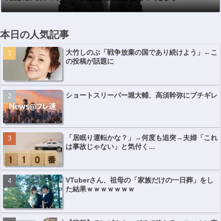
本日の人気記事
大竹しのぶ「戦争放棄の国であり続けよう」←こ
の投稿が話題に
ショートスリーパー堀大輔、高須幹弥にブチギレ
「居眠り運転かな？」→何度も追突→夫婦「これ
は事故じゃない」と気付く…
VTuberさん、祖母の「家族だけの一日葬」をし
た結果ｗｗｗｗｗｗｗ