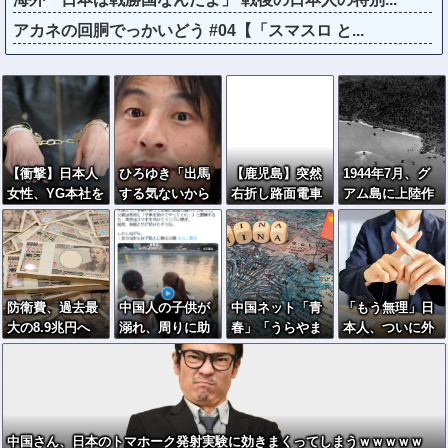
アカネの回胴でっかいどう #04【「スマスロ と...
【衝撃】日本人
ひろゆき「出馬
【鹿児島】突然
1944年7月、グ
女性、YG本社を
する気ないから
右折し路面電車
アム島に上陸作
ゴルフクラブで
話さなかった」
と衝突 乗って
戦を展開する米
ボコボコにして
妻「それでも不
いた男女3人は車
海兵隊を空撮！
現行犯逮捕ｗｗ
誠実だろ」→離
を放置しダッシ
ｗ
婚協議へｗｗｗ
ュで逃走中
ｗｗ
防衛費、過去最
中国人の子供が
中国ネット「青
「もう無理」日
大の8.9兆円へ
溺れ、周りに助
春」「うらやま
本人、ついに外
→政府「最終的
けを乞う父親
しい」「アニメ
国人受け入れ拒
に10兆円規模に
と、スマホを向
の世界が現実
否へ…
なる可能性」
けてインプレ稼
に」
ぎの見物人
中国さん、日本のトマホーク発射実験に効きまくってしまうｗｗｗｗｗ