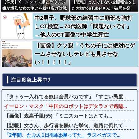
【仰天】X、メンエス嬢とラウンジ
【悲報】とんでもない交際報告をし
嬢が熾烈な女の争いを繰り広げ対戦
た大物YouTuberさん、破局を発
型になってしまうw w w w w w w
表????
中2男子、野球部の練習中に頭部を強打
w
しCT検査→70代医師「問題ないです」
→他人のCT画像で中学生死亡
【画像】クソ親「うちの子には絶対にゲ
ームさせないしテレビも見させな
い！！！！！」
注目度急上昇中⤴
「タトゥー入れてる奴は全員バカです」「すごい民度...
イーロン・マスク「中国のロボットはデタラメで遠隔...
【画像】森高千里(55) 「ミニスカートはとても...
【悲報】女さん、歩行者を轢いた挙句、道路に倒れて...
「2年間、たぶん1日4回は握ってた」ラスベガスで...