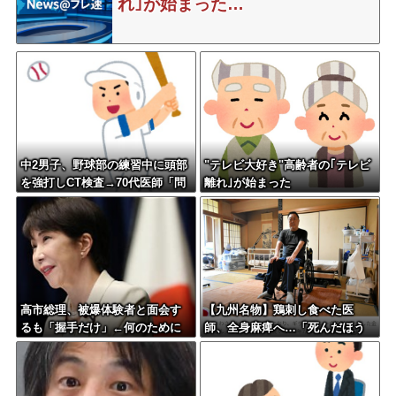
れ｣が始まった…
中2男子、野球部の練習中に頭部
"テレビ大好き"高齢者の｢テレビ
を強打しCT検査→70代医師「問
離れ｣が始まった
題ないです」→他人のCT画像で
中学生死亡
高市総理、被爆体験者と面会す
【九州名物】鶏刺し食べた医
るも「握手だけ」←何のために
師、全身麻痺へ…「死んだほう
会うんだよ…
が良かった」