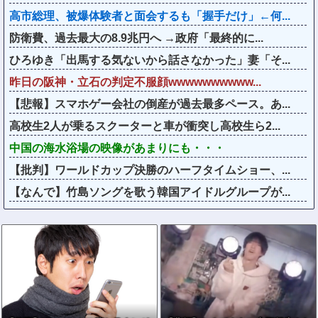
高市総理、被爆体験者と面会するも「握手だけ」←何...
防衛費、過去最大の8.9兆円へ →政府「最終的に...
ひろゆき「出馬する気ないから話さなかった」妻「そ...
昨日の阪神・立石の判定不服顔wwwwwwwwww...
【悲報】スマホゲー会社の倒産が過去最多ペース。あ...
高校生2人が乗るスクーターと車が衝突し高校生ら2...
中国の海水浴場の映像があまりにも・・・
【批判】ワールドカップ決勝のハーフタイムショー、...
【なんで】竹島ソングを歌う韓国アイドルグループが...