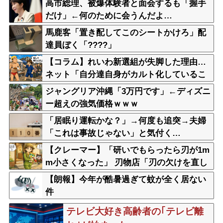
高市総理、被爆体験者と面会するも「握手
だけ」←何のために会うんだよ…
馬鹿客「置き配してこのシートかけろ」配
達員ぼく「????」
【コラム】れいわ新選組が失脚した理由…
ネット「自分達自身がカルト化しているこ
とに気づかなかったことが失敗の原因」
ジャングリア沖縄「3万円です」←ディズニ
ー超えの強気価格ｗｗｗ
「居眠り運転かな？」→何度も追突→夫婦
「これは事故じゃない」と気付く…
【クレーマー】「研いでもらったら刃が1m
m小さくなった」 刃物店「刃の欠けを直し
て研ぎ上げる以上、物理的に鉄が削れてサ
【朗報】今年が酷暑過ぎて蚊が全く居ない
イズが変わるのは当たり前なんですが…」
件
テレビ大好き高齢者の｢テレビ離