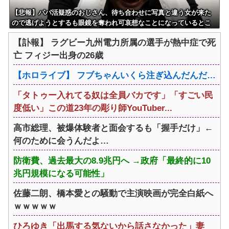
【悲報】パパ活疑惑のおじさん、待ち合わせに写真と違う女が来た
ので逃げようとするも眼鏡を奪われ可哀想なことになっているとこ
ろを激写されてしまう…
【訃報】 ラグビー九州電力所属の選手が熱中症で死
亡 フィジー出身の26歳
【ホロライブ】 フブちゃんいくら注ぎ込んだんだ…
「タトゥー入れてる奴は全員バカです」「すごい民
度低い」この道23年の彫り師YouTuber...
高市総理、被爆体験者と面会するも「握手だけ」←
何のために会うんだよ…
防衛費、過去最大の8.9兆円へ →政府「最終的に10
兆円規模になる可能性」
佐藤二朗、橋本愛との騒動で主演映画が完全白紙へ
ｗｗｗｗｗ
ひろゆき「出馬する気ないから話さなかった」妻