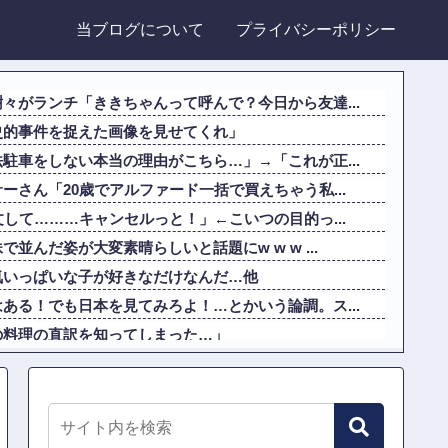
当ブログについて
プライバシーポリシー
々がランチ「ききちゃんって呼んで？今日から友達...
史的事件を捉えた画像を見せてくれ」
駐車をしない本当の理由がこちら…」→「これが正...
ーさん「20歳でアルファード一括で買えちゃう私...
文して………キャンセルっと！」←こいつの目的っ...
並んだ姿が大変素晴らしいと話題にw w w ...
気いっぱいな子が好きなだけなんだ…他
ある！でも日本を見てみろよ！…とかいう論調。ス...
の料理の直訳を知ってしまった…」
道16号でおかしな事故が撮影される。
が