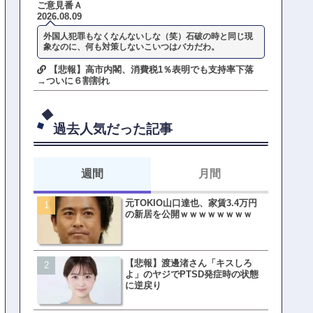
ご意見番Ａ
2026.08.09
外国人犯罪もなくなんないしな（笑）石破の時と同じ現
象なのに、何も対策しないこいつはバカだわ。
【悲報】高市内閣、消費税1％表明でも支持率下落
→ついに６割割れ
過去人気だった記事
週間
月間
元TOKIO山口達也、家賃3.4万円
【悲報】東京着く前にHP尽
の新居を公開ｗｗｗｗｗｗｗｗ
方民ｗｗｗ移動だけで瀕死
【悲報】渡邊渚さん「キスしろ
【ファーw】水着女子さん「
よ」のヤジでPTSD発症時の状態
オッサン盗撮してる…通報
に逆戻り
ゃ！」→結果まさかの事態
てしまうw w w w w w w w 