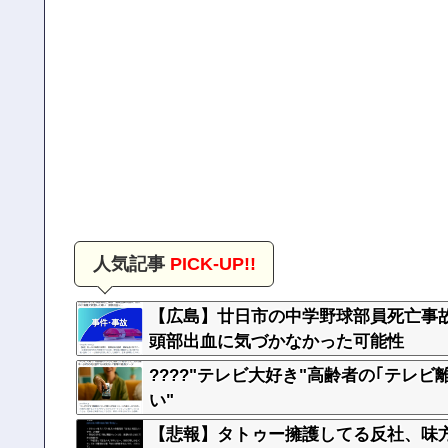
人気記事
PICK-UP!!
【広島】廿日市の中学野球部員死亡事
頭部出血に気づかなかった可能性
????"テレビ大好き"高齢者の｢テレビ
い"
【悲報】タトゥー擁護してる反社、味