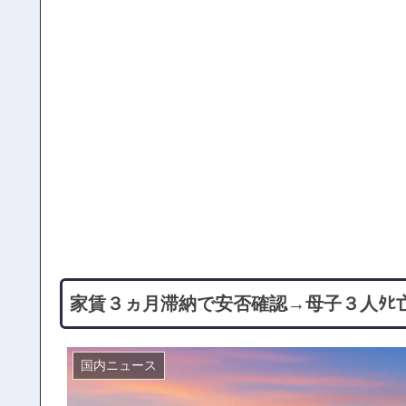
家賃３ヵ月滞納で安否確認→母子３人ﾀﾋ
国内ニュース