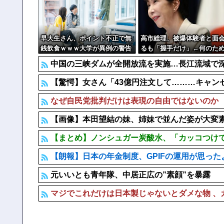
【ヤバすぎ】熊本の山道でソーラーパネルが…
中国の海水浴場の映像があまりにも・・・
【批判】ワールドカップ決勝のハーフタイムショー、英紙｢
早大生さん、ポイント不正で無
高市総理、被爆体験者と面
銭飲食ｗｗｗ大学が異例の警告
るも「握手だけ」←何のた
へ
会うんだよ…
中国の三峡ダムが全開放流を実施…長江流域で
【驚愕】女さん「43億円注文して………キャンセ
なぜ自民党批判だけは表現の自由ではないのか
【画像】本田望結の妹、姉妹で並んだ姿が大変素晴らし
【まとめ】ノンシュガー炭酸水、「カッコつけて
【朗報】日本の年金制度、GPIFの運用が思っ
元いいとも青年隊、中居正広の”素顔”を暴露
マジでこれだけは日本製じゃないとダメな物 、