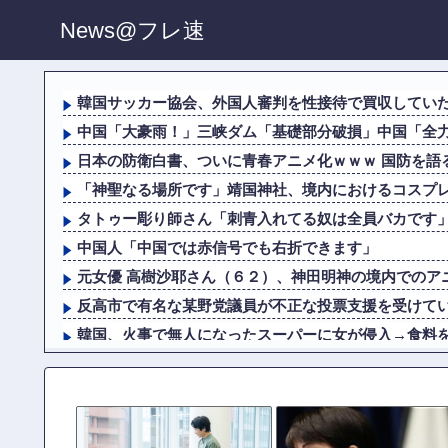
News@フレ速
韓国サッカー協会、外国人審判を性接待で買収してい
中国「大豪雨！」三峡ダム「基礎部分破損」中国「全力放
日本の防衛白書、ついに青春アニメ化ｗｗｗ 国防を語る
「神聖なる場所です」靖国神社、境内におけるコスプ
タトゥー彫り師さん「刺青入れてる奴は全員バカです」→
中国人「中国では赤信号でも右折できます」
元女優 高樹沙耶さん（６２）、神田明神の境内でのアニ
反高市で有名な某野党議員が不正な投票支援を受けていた
韓国、火事で無人になったスーパーに女が侵入→食料を大
元いいとも青年隊、中居正広の”素顔”を暴露
習近平さん、腐敗撲滅に本気を出した結果…半年で53万
中国、三峡ダムが全開放流。長江流域で深刻な洪水被