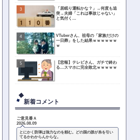
「居眠り運転かな？」→何度も追
突→夫婦「これは事故じゃない」
と気付く…
VTuberさん、祖母の「家族だけの
一日葬」をした結果ｗｗｗｗｗｗ
ｗ
【悲報】テレビさん、ガチで終わ
る…スマホに完全敗北ｗｗｗｗｗ
新着コメント
ご意見番Ａ
2026.08.09
とにかく防弾は強力なのを頼む。どの国の誰が糸を引い
てるかわからんからな。