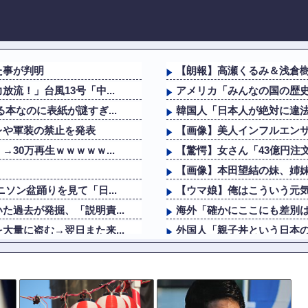
た事が判明
【朗報】高瀬くるみ＆浅倉樹
流！」台風13号「中...
アメリカ「みんなの国の歴
本なのに表紙が謎すぎ...
韓国人「日本人が絶対に違法
レや軍装の禁止を発表
【画像】美人インフルエンサ
30万再生ｗｗｗｗｗ...
【驚愕】女さん「43億円注
【画像】本田望結の妹、姉妹で
ソン盆踊りを見て「日...
【ウマ娘】俺はこういう元
過去が発掘、「説明責...
海外「確かにここにも差別は
量に盗む→翌日また来...
外国人「親子丼という日本
客「納車式？いいよ」他
8000件ｗｗｗ
【動画】急病人？横須賀の国
害
悲報 職場に鬱がおるんや