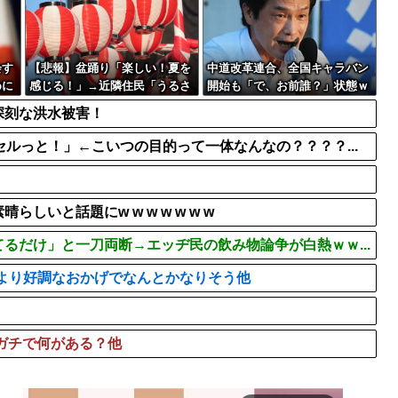
【画像】本田望結の妹、姉妹で
夏休みの午前中にやってた
BTSが出てきて悪...
【画像】テニス園田彩乃、
会す
【悲報】盆踊り「楽しい！夏を
中道改革連合、全国キャラバン
めに
感じる！」→近隣住民「うるさ
開始も「で、お前誰？」状態ｗ
い」→開催場所半減
ｗｗｗｗ
深刻な洪水被害！
ルっと！」←こいつの目的って一体なんなの？？？？...
いと話題にw w w w w w w
るだけ」と一刀両断→エッヂ民の飲み物論争が白熱ｗｗ...
たより好調なおかげでなんとかなりそう他
ガチで何がある？他