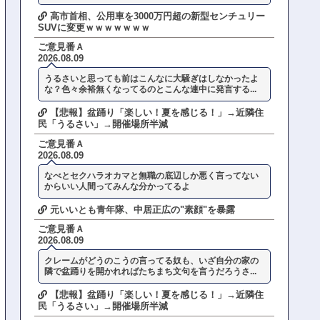
高市首相、公用車を3000万円超の新型センチュリー
SUVに変更ｗｗｗｗｗｗｗ
ご意見番Ａ
2026.08.09
うるさいと思っても前はこんなに大騒ぎはしなかったよ
な？色々余裕無くなってるのとこんな連中に発言する...
【悲報】盆踊り「楽しい！夏を感じる！」→近隣住
民「うるさい」→開催場所半減
ご意見番Ａ
2026.08.09
なべとセクハラオカマと無職の底辺しか悪く言ってない
からいい人間ってみんな分かってるよ
元いいとも青年隊、中居正広の"素顔"を暴露
ご意見番Ａ
2026.08.09
クレームがどうのこうの言ってる奴も、いざ自分の家の
隣で盆踊りを開かれればたちまち文句を言うだろうさ...
【悲報】盆踊り「楽しい！夏を感じる！」→近隣住
民「うるさい」→開催場所半減