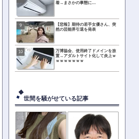
着→まさかの事態に…
ない店」がこちら…ネット
ｗｗｗｗｗｗｗｗ
【悲報】期待の若手女優さん、突
元TOKIO山口達也、家賃3.4
然の芸能界引退を発表
の新居を公開ｗｗｗｗｗｗ
万博協会、使用終了ドメインを放
母親「息子の借りた本が心
置→アダルトサイト化して炎上ｗ
真をSNS投稿→司書らから
ｗｗｗｗｗｗｗ
の指摘殺到
世間を騒がせている記事