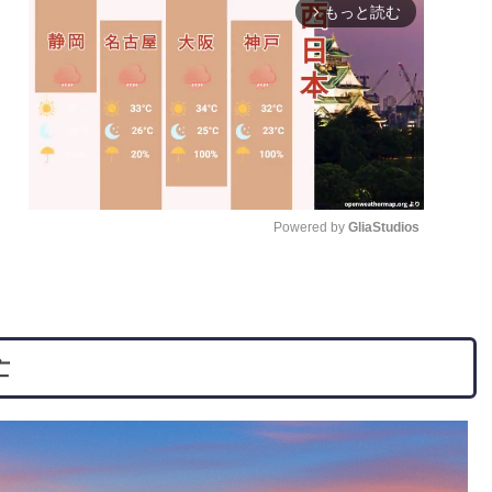
もっと読む
arrow_forward_ios
Powered by 
GliaStudios
M
u
t
亡
e