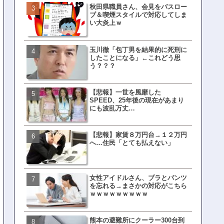
秋田県職員さん、会見をバスロー
皇族確保策、天皇陛下の一
ブ＆喫煙スタイルで対応してしま
界ピリつくｗｗｗ
い大炎上ｗ
玉川徹「包丁男を結果的に死刑に
文春、沖縄問題の"触れては
したことになる」←これどう思
ない話"を暴露してしまうｗ
う？？？
ｗｗｗｗｗ
【悲報】一世を風靡した
ランサムウェア攻撃を受け
SPEED、25年後の現在があまり
レイ、わずか10日で復旧し
にも波乱万丈…
がこちら
【悲報】家賃８万円台→１２万円
福岡テレビ局にとんでもな
へ…住民「とても払えない」
アナが入社してしまうｗｗ
女性アイドルさん、ブラとパンツ
【衝撃】三笘が事故った時
を忘れる→まさかの対応がこちら
てた車ってさ…←これw w w 
ｗｗｗｗｗｗｗｗｗ
w w w w
熊本の避難所にクーラー300台到
有吉「うまくても絶対に行