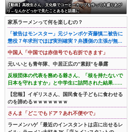
【動画】高校生さん、文化祭でコーヒーカップを作って大盛りあが
り←なんかどっかで見たことあると話題に
家系ラーメンって何を楽しむの？
「被告はモンスター」元ジャンポケ斉藤慎二被告に
懲役７年求刑でほぼ実刑確実？弁護側の主張が無...
中国人「中国では赤信号でも右折できます」
元いいとも青年隊、中居正広の”素顔”を暴露
反核団体の代表を務める爺さん、「核を持たないで
日本を守れますか」と中学生に詰問された結果…...
【悲報】イギリスさん、国民食を子どもに食わせる
のを諦めるｗｗｗｗｗｗｗ
さんま「どこでもドア？あれ不便やで」
ラーメンハゲ「最近のインスタントは店に出せるレ