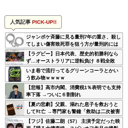
人気記事
PICK-UP!!
ジャンポケ斉藤に見る量刑7年の重さ、殺し
てしまい傷害致死罪を狙う方が量刑的には
軽いと話題
【ラグビー】日本代表、歴史的初勝利なら
ず…オーストラリアに逆転負け ８戦全敗
いま巷で流行ってるグリーンコーラとかい
う飲み物ｗｗｗｗ
【悲報】高市内閣、消費税1％表明でも支持
率下落 →ついに６割割れ
【夏の悲劇】父親、溺れた息子を救おうと
してﾀﾋ亡 →専門家も警鐘「救助は二次被害
が多い」
【フジ】佐藤二朗（57） 主演予定だった映