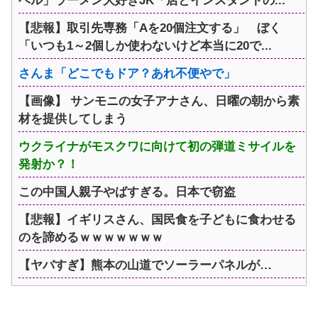
ベル」ラーメン大好きJK「店とインスタントの...
【悲報】取引先専務「Aを20個注文する」 ぼく
「いつも1～2個しか使わないけど本当に20で...
さんま「どこでもドア？あれ不便やで」
【画像】 サンモニの女子アナさん、日曜の朝から素
材を提供してしまう
ウクライナがモスクワに向けて初の弾道ミサイルを
発射か？！
この中国人親子やばすぎる。日本で窃盗
【悲報】イギリスさん、国民食を子どもに食わせる
のを諦めるｗｗｗｗｗｗｗ
【ヤバすぎ】熊本の山道でソーラーパネルが…