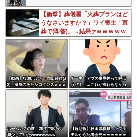
【衝撃】葬儀屋「火葬プランはど
うなさいますか？」ワイ喪主「直
葬で(即答)」→結果ァw w w w w
w w w w w
【動画】役満ボディ・岡田紗佳(3
チー牛「デブの事豚丼って呼ぼ
2)、渾身のあたシコダンスｗｗｗ
うぜ！」←これが流行らなかっ
ｗｗｗ
た理由
ホームレスの数、20年で90％も
【超悲報】秋田県職員、ラブホ
減少していたwwwwwwww
テルから記者会見ｗｗｗｗｗｗ