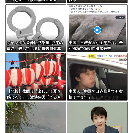
ジャンポケ斉藤に見る量刑7年の
中国、三峡ダムが全開放流。長
重さ、殺してしまい傷害致死罪
江流域で深刻な洪水被害
を狙う方が量刑的には軽いと話
題
【悲報】盆踊り「楽しい！夏を
中国人「中国では赤信号でも右
感じる！」→近隣住民「うるさ
折できます」
い」→開催場所半減