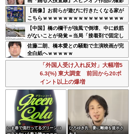
画『踊る大捜査線』スピンオフ作品の撮影
中止が正式に決定
【画像】お前らが遊びに行きたくなる家が
こちらｗｗｗｗｗｗｗｗｗｗｗｗｗｗｗｗ
ｗｗｗｗｗｗｗｗｗｗｗｗｗｗｗｗ
【中国】橋の欄干が強風で倒壊、中に鉄筋
がないことが発覚＝当局「接着剤で固定し
た」
佐藤二朗、橋本愛との騒動で主演映画が完
全白紙へｗｗｗｗｗ
「外国人受け入れ反対」大幅増5
6.3(%) 東大調査 前回から20ポ
イント以上の爆増
いま巷で流行ってるグリーンコ
ひろゆき氏、妻に離婚を提示さ
ーラとかいう飲み物ｗｗｗｗ
れる