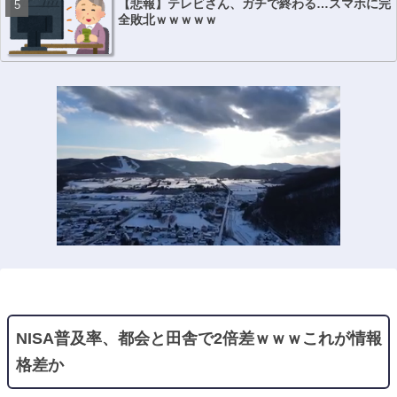
【悲報】テレビさん、ガチで終わる…スマホに完
全敗北ｗｗｗｗｗ
NISA普及率、都会と田舎で2倍差ｗｗｗこれが情報
格差か