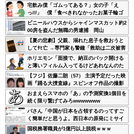
更や改作、現代にふさわしい表現模索の動
宅飲み僕「ゴムってある？」女の子「え
き
っ///」 僕「食べきれなかったお菓子輪ゴ
ムで縛りたくて」女の子「⋯あ、そ、そっ
ビニールハウスからシャインマスカット約2
か///」
00房を盗んだ無職の男逮捕 岡山
【夏の悲劇】父親、溺れた息子を救おうと
してﾀﾋ亡 →専門家も警鐘「救助は二次被害
が多い」
ホリエモン「面接で、納豆のパック開ける
と薄いフィルム入ってるけどあれなんのた
めか教えてって聞くわけ」
【フジ】佐藤二朗（57） 主演予定だった映
画『踊る大捜査線』スピンオフ作品の撮影
中止が正式に決定
おまえらスマホの「あ」の予測変換1個目を
続く限り繋げてみろwwwwwww
パさん「中国が日本を占領するのってすご
く簡単だと思うよ。西日本の原発にミサイ
ルを撃ち込めばいい」
国税務署職員が1億円以上脱税ｗｗｗ