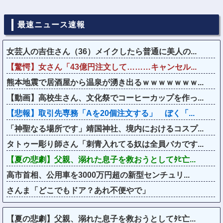
最速ニュース速報
女芸人の吉住さん（36）メイクしたら普通に美人の...
【驚愕】女さん「43億円注文して………キャンセル...
熊本地震で居酒屋から温泉が湧き出るｗｗｗｗｗｗｗ...
【動画】高校生さん、文化祭でコーヒーカップを作っ...
【悲報】取引先専務「Aを20個注文する」 ぼく「...
「神聖なる場所です」靖国神社、境内におけるコスプ...
タトゥー彫り師さん「刺青入れてる奴は全員バカです...
【夏の悲劇】父親、溺れた息子を救おうとしてﾀﾋ亡...
高市首相、公用車を3000万円超の新型センチュリ...
さんま「どこでもドア？あれ不便やで」
【夏の悲劇】父親、溺れた息子を救おうとしてﾀﾋ亡...