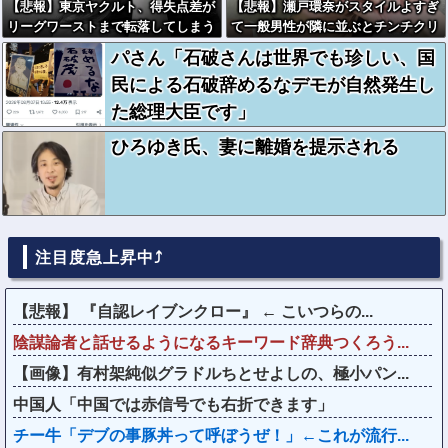
【悲報】東京ヤクルト、得失点差が
【悲報】瀬戸環奈がスタイルよすぎ
リーグワーストまで転落してしまう
て一般男性が隣に並ぶとチンチクリ
ンに見えてしまう
パさん「石破さんは世界でも珍しい、国
民による石破辞めるなデモが自然発生し
た総理大臣です」
ひろゆき氏、妻に離婚を提示される
注目度急上昇中⤴
【悲報】 『自認レイブンクロー』 ← こいつらの...
陰謀論者と話せるようになるキーワード辞典つくろう...
【画像】有村架純似グラドルちとせよしの、極小パン...
中国人「中国では赤信号でも右折できます」
チー牛「デブの事豚丼って呼ぼうぜ！」←これが流行...