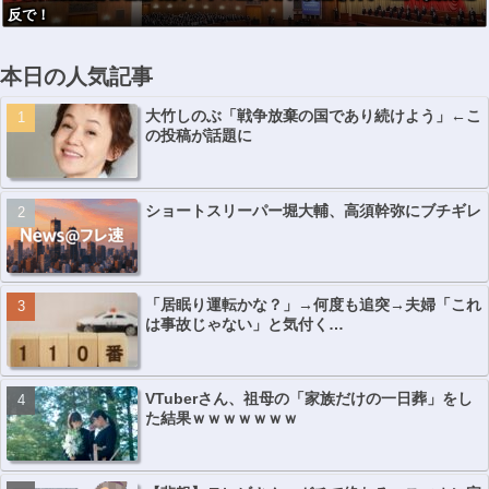
反で！
本日の人気記事
大竹しのぶ「戦争放棄の国であり続けよう」←こ
の投稿が話題に
ショートスリーパー堀大輔、高須幹弥にブチギレ
「居眠り運転かな？」→何度も追突→夫婦「これ
は事故じゃない」と気付く…
VTuberさん、祖母の「家族だけの一日葬」をし
た結果ｗｗｗｗｗｗｗ