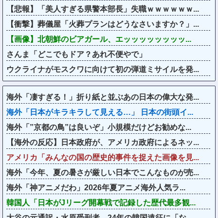
【悲報】「美人すぎる県警本部長」失職ｗｗｗｗｗｗ...
【衝撃】葬儀屋「火葬プランはどうなさいますか？」...
【画像】北朝鮮のビアガール、エッッッッッッッッ...
さんま「どこでもドア？あれ不便やで」
ウクライナがモスクワに向けて初の弾道ミサイルを発...
海外「凄すぎる！」折り紙と並ぶあの日本の偉大な発...
海外「日本がキラキラして見える…」 日本の街頭イ...
海外「”京都の鳥”は良いぞ」小規模だけどお勧めな...
【海外の反応】日本政府が、アメリカ政府によるネッ...
アメリカ「みんなの国の歴史的事件を捉えた画像を見...
海外「今年、夏の暑さが厳しい日本でこんなものが売...
海外「神アニメだわ」2026年夏アニメ海外人気ラ...
韓国人「日本がJリーグ開幕戦で記録した歴代最多観...
大谷の元通訳・水原受刑者、24年の韓国遠征に「な...