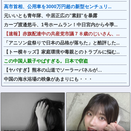
高市首相、公用車を3000万円超の新型センチュリ...
元いいとも青年隊、中居正広の”素顔”を暴露
カープ渡邉悠斗、1号ホームラン！中日宮内から今季...
【速報】赤旗配達中の共産党市議７８歳のじいさん、...
「アニソン盆祭りで日本の品格が落ちた」と酷評した...
【トー横キッズ】家庭環境や毒親とのトラブルに悩む...
この中国人親子やばすぎる。日本で窃盗
【ヤバすぎ】熊本の山道でソーラーパネルが…
中国の海水浴場の映像があまりにも・・・