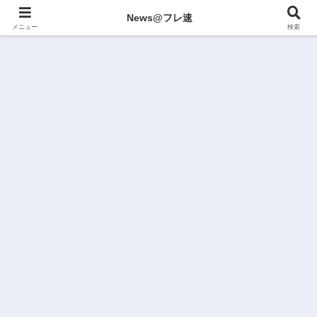
News@フレ速
メニュー
検索