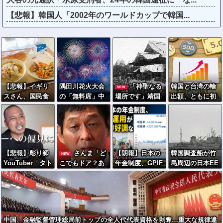
【悲報】韓国人「2002年のワールドカップで韓国...
【悲報】イギリ
隅田川花火大会
「神聖なる
韓国と台湾の輸
NEW
スさん、国民食
の「無料席」中
場所です」靖国
出額、ともに初
を子どもに食わ
国SNSで普通に
神社、境内にお
の日本超え →AI
せるのを諦める
転売されてい
けるコスプレや
特需の恩恵で差
ｗｗｗｗｗｗｗ
た・・・
軍装の禁止を発
表！
【悲報】彫り師
さんま「ど
【朗報】日本の
韓国調査船が竹
NEW
YouTuber「タト
こでもドア？あ
年金制度、GPIF
島周辺の日本EE
ゥー入れてる奴
れ不便やで」
の運用が思った
Z内で調査か、
は全員バカで
より好調なおか
ワイヤのような
す。すごい民度
げでなんとかな
もの海中に投
低い」
りそう
入…外務省が抗
議！
中国、金融監督管理総局前トップの全人代代表資格を剥奪…重大な規律違