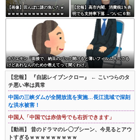
【画像】田んぼに謎の魚いたｗ
【悲報】高市内閣、消費税1％表
ｗｗｗｗｗｗｗｗｗｗｗｗｗｗ
明でも支持率下落 →ついに６割
ｗｗｗｗｗｗｗ
割れ
ホリエモン「面接で、納豆のパック開けると薄いフィルム入ってる
けどあれなんのためか教えてって聞くわけ」
【悲報】 『自認レイブンクロー』 ← こいつらのタ
チ悪い率は異常
中国の三峡ダムが全開放流を実施…長江流域で深刻
な洪水被害！
中国人「中国では赤信号でも右折できます」
【動画】 昔のドラマのレ◯プシーン、今見るとアウ
トすぎるｗｗｗｗｗｗｗｗｗ