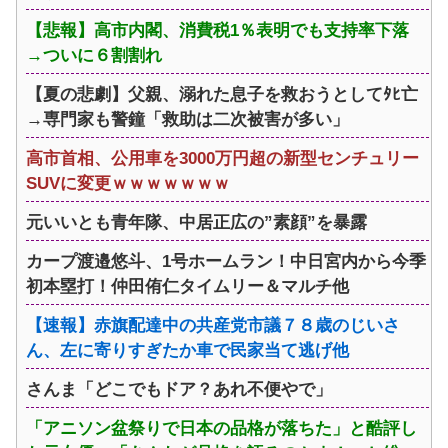
【悲報】高市内閣、消費税1％表明でも支持率下落
→ついに６割割れ
【夏の悲劇】父親、溺れた息子を救おうとしてﾀﾋ亡
→専門家も警鐘「救助は二次被害が多い」
高市首相、公用車を3000万円超の新型センチュリー
SUVに変更ｗｗｗｗｗｗｗ
元いいとも青年隊、中居正広の”素顔”を暴露
カープ渡邉悠斗、1号ホームラン！中日宮内から今季
初本塁打！仲田侑仁タイムリー＆マルチ他
【速報】赤旗配達中の共産党市議７８歳のじいさ
ん、左に寄りすぎたか車で民家当て逃げ他
さんま「どこでもドア？あれ不便やで」
「アニソン盆祭りで日本の品格が落ちた」と酷評し