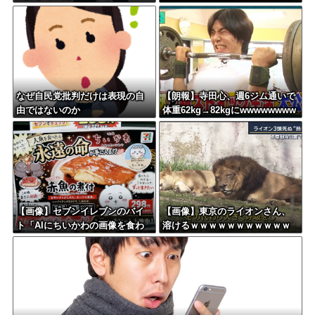
ｗｗｗ
なぜ自民党批判だけは表現の自
【朗報】寺田心、週6ジム通いで
由ではないのか
体重62kg→82kgにwwwwwwww
【画像】セブンイレブンのバイ
【画像】東京のライオンさん、
ト「AIにちいかわの画像を食わ
溶けるｗｗｗｗｗｗｗｗｗｗｗ
せてっと………できた！」
ｗｗｗｗｗｗｗｗｗｗｗ