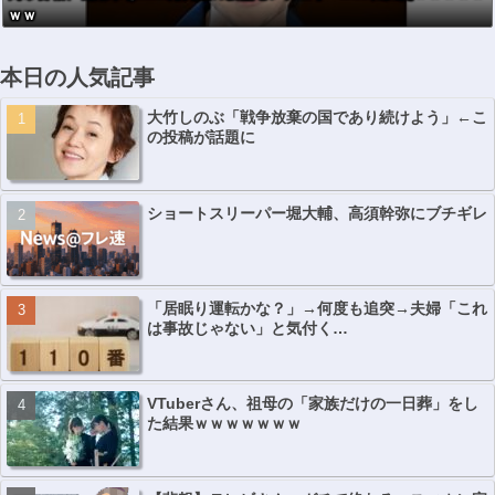
ｗｗ
本日の人気記事
大竹しのぶ「戦争放棄の国であり続けよう」←こ
の投稿が話題に
ショートスリーパー堀大輔、高須幹弥にブチギレ
「居眠り運転かな？」→何度も追突→夫婦「これ
は事故じゃない」と気付く…
VTuberさん、祖母の「家族だけの一日葬」をし
た結果ｗｗｗｗｗｗｗ