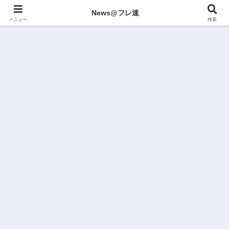
News@フレ速
メニュー
検索