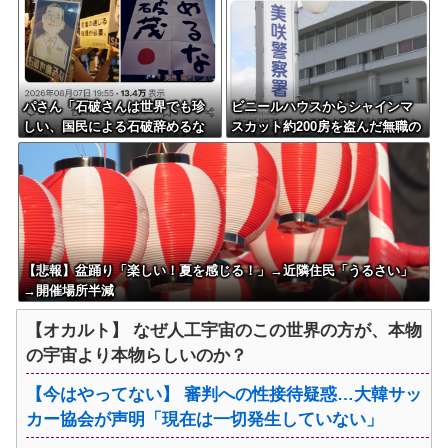
パさん「石破さんは世界でも珍
ビニールハウスからシャインマ
しい、国民による石破辞めるな
スカット約200房を盗んだ無職の
デモが自然発生した総理大臣で
男逮捕 岡山
す」
【悲報】盆踊り「楽しい！夏を感じる！」→近隣住民「うるさい」
→開催場所半減
【オカルト】 なぜ人工宇宙のこの世界の方が、本物
の宇宙より本物らしいのか？
【今はやってない】 審判への性接待疑惑…大韓サッ
カー協会が声明「現在は一切発生していない」