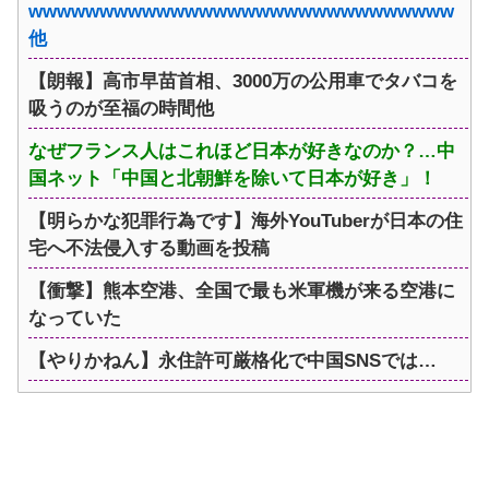
wwwwwwwwwwwwwwwwwwwwwwwwwwwwww
他
【朗報】高市早苗首相、3000万の公用車でタバコを
吸うのが至福の時間他
なぜフランス人はこれほど日本が好きなのか？…中
国ネット「中国と北朝鮮を除いて日本が好き」！
【明らかな犯罪行為です】海外YouTuberが日本の住
宅へ不法侵入する動画を投稿
【衝撃】熊本空港、全国で最も米軍機が来る空港に
なっていた
【やりかねん】永住許可厳格化で中国SNSでは…