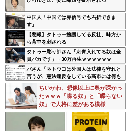
ひろゆき氏、妻に離婚を提示される
中国人「中国では赤信号でも右折できま
す」
【悲報】タトゥー擁護してる反社、味方か
ら背中を刺される
タトゥー彫り師さん「刺青入れてる奴は全
員バカです」→30万再生ｗｗｗｗｗｗ
パさん「ネトウヨは外国人は法律を守れと
言うが、憲法違反をしている高市には何も
言わない」
ちいかわ、想像以上に奥が深かっ
たｗｗｗ「喋る奴」と「喋らない
奴」で人格に差がある模様