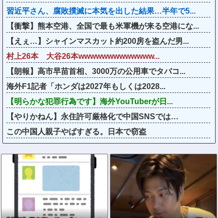
習近平さん、腐敗撲滅に本気を出した結果…半年で5...
【衝撃】熊本空港、全国で最も米軍機が来る空港にな...
【えぇ…】シャインマスカット約200房を盗んだ男...
村上26本 大谷26本wwwwwwwwwwwww...
【朗報】高市早苗首相、3000万の公用車でタバコ...
海外F1記者「ホンダは2027年もしくは2028...
【明らかな犯罪行為です】海外YouTuberが日...
【やりかねん】永住許可厳格化で中国SNSでは…
この中国人親子やばすぎる。日本で窃盗