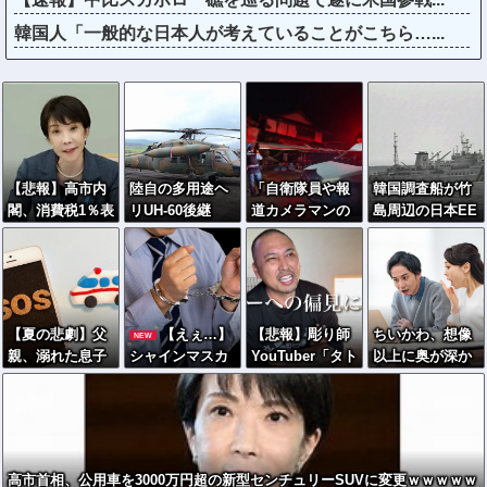
韓国人「一般的な日本人が考えていることがこちら…...
【悲報】高市内
陸自の多用途ヘ
「自衛隊員や報
韓国調査船が竹
閣、消費税1％表
リUH-60後継
道カメラマンの
島周辺の日本EE
明でも支持率下
は、三菱・シコ
フリをして泥棒
Z内で調査か、
落 →ついに６割
ルスキー共同開
を…」500万円
ワイヤのような
割れ
発に？！
分の預金通帳を
もの海中に投
盗まれた高齢女
入…外務省が抗
性が明かす被
議！
【夏の悲劇】父
【えぇ…】
【悲報】彫り師
ちいかわ、想像
NEW
害！
親、溺れた息子
シャインマスカ
YouTuber「タト
以上に奥が深か
を救おうとしてﾀ
ット約200房を
ゥー入れてる奴
ったｗｗｗ「喋
ﾋ亡 →専門家も
盗んだ男の自宅
は全員バカで
る奴」と「喋ら
警鐘「救助は二
を調べた結果ｗ
す。すごい民度
ない奴」で人格
次被害が多い」
ｗｗｗｗｗｗｗ
低い」
に差がある模様
高市首相、公用車を3000万円超の新型センチュリーSUVに変更ｗｗｗｗｗ