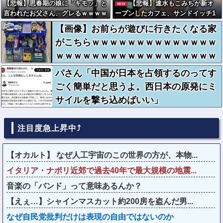
【悲報】思春期の娘に「キモッ」と
【悲報】速水もこみちが新オ
NEW
言われたお父さん、グレるｗｗｗｗ
ープンしたカフェ、サンドイッチ1
ｗｗｗ
つ3000円ｗｗｗｗｗｗｗｗｗｗｗｗ
【画像】お前らが遊びに行きたくなる家
ｗ
がこちらｗｗｗｗｗｗｗｗｗｗｗｗｗｗ
ｗｗｗｗｗｗｗｗｗｗｗｗｗｗｗｗｗｗ
パさん「中国が日本を占領するのってす
ごく簡単だと思うよ。西日本の原発にミ
サイルを撃ち込めばいい」
注目度急上昇中⤴
【オカルト】 なぜ人工宇宙のこの世界の方が、本物...
イタリア・ナポリ近郊で過去40年で最大規模の地震...
音楽の「バンド」って意味あるんか？
【えぇ…】シャインマスカット約200房を盗んだ男...
なぜ自民党批判だけは表現の自由ではないのか