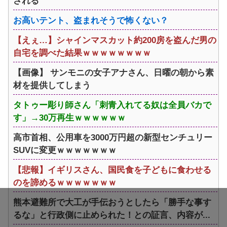
される
お高いテント、盗まれそうで怖くない？
【えぇ…】シャインマスカット約200房を盗んだ男の
自宅を調べた結果ｗｗｗｗｗｗｗｗ
【画像】 サンモニの女子アナさん、日曜の朝から素
材を提供してしまう
タトゥー彫り師さん「刺青入れてる奴は全員バカで
す」→30万再生ｗｗｗｗｗｗ
高市首相、公用車を3000万円超の新型センチュリー
SUVに変更ｗｗｗｗｗｗｗ
【悲報】イギリスさん、国民食を子どもに食わせる
のを諦めるｗｗｗｗｗｗｗ
熊本避難所で大工が手伝おうとしたら「勝手な事す
るな」と行政側に止められた！との証言、内容が...