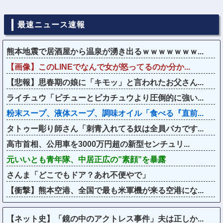
最速ニュース速報
熊本地震で居酒屋から温泉が湧き出るｗｗｗｗｗｗｗ...
【画像】このLINEでなんで女が怒ってるのか分か...
【悲報】思春期の娘に「キモッ」と言われたお父さん...
ライチュウ「ピチューとピカチュウより圧倒的に強い...
粉末スープ、液体スープ、調味オイル「食べる『直前...
タトゥー彫り師さん「刺青入れてる奴は全員バカです...
高市首相、公用車を3000万円超の新型センチュリ...
元いいとも青年隊、中居正広の”素顔”を暴露
さんま「どこでもドア？あれ不便やで」
【衝撃】熊本空港、全国で最も米軍機が来る空港にな...
【ネット史】「鏡の中のアクトレス事件」夫は正しか...