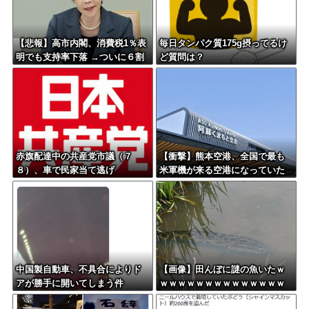
【悲報】高市内閣、消費税1％表
毎日タンパク質175g摂ってるけ
明でも支持率下落 →ついに６割
ど質問は？
割れ
赤旗配達中の共産党市議（７
【衝撃】熊本空港、全国で最も
８）、車で民家当て逃げ
米軍機が来る空港になっていた
中国製自動車、不具合によりド
【画像】田んぼに謎の魚いたｗ
アが勝手に開いてしまう件
ｗｗｗｗｗｗｗｗｗｗｗｗｗｗ
ｗｗｗｗｗｗｗ