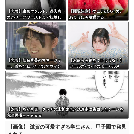
【悲報】東京ヤクルト、得失点
【閲覧注意】ケニアのスイカ、
差がリーグワーストまで転落し
あまりにも薄過ぎる・・・
てしまう
【悲報】仙台育英のマネージャ
【お前らも気をつけような！】
ー、首をひねっただけでウイン
ガールズバンドのボーカルさ
クしたことにされてしまうｗｗ
ん、客席ダイブした結果『こ
ｗ
う』なってしまいお気持ち表明
してしまう…
【朗報】あだち充、タッチの上杉達也が浅倉南に告白したシーンを
完全再現ｗｗｗｗｗ
【画像】 滋賀の可愛すぎる学生さん、甲子園で発見