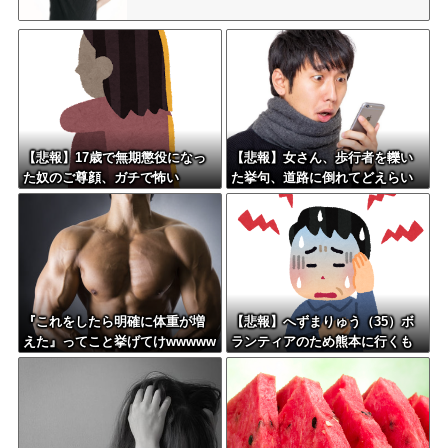
【悲報】17歳で無期懲役になっ
【悲報】女さん、歩行者を轢い
た奴のご尊顔、ガチで怖い
た挙句、道路に倒れてどえらい
ことになってしまうw w w w w
w w
『これをしたら明確に体重が増
【悲報】へずまりゅう（35）ボ
えた』ってこと挙げてけwwwww
ランティアのため熊本に行くも
wwww
体調不良で病院に行く