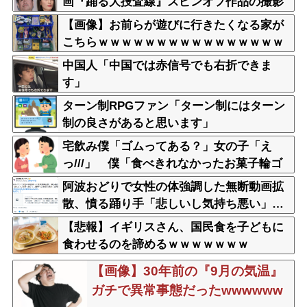
画『踊る大捜査線』スピンオフ作品の撮影
中止が正式に決定
【画像】お前らが遊びに行きたくなる家が
こちらｗｗｗｗｗｗｗｗｗｗｗｗｗｗｗｗ
ｗｗｗｗｗｗｗｗｗｗｗｗｗｗｗｗ
中国人「中国では赤信号でも右折できま
す」
ターン制RPGファン「ターン制にはターン
制の良さがあると思います」
宅飲み僕「ゴムってある？」女の子「え
っ///」 僕「食べきれなかったお菓子輪ゴ
ムで縛りたくて」女の子「⋯あ、そ、そっ
阿波おどりで女性の体強調した無断動画拡
か///」
散、憤る踊り手「悲しいし気持ち悪い」…
悪質なケースは警察への相談検討
【悲報】イギリスさん、国民食を子どもに
食わせるのを諦めるｗｗｗｗｗｗｗ
【画像】30年前の『9月の気温』
ガチで異常事態だったwwwwww