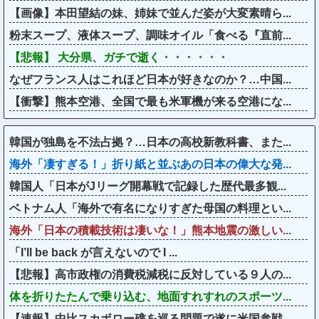
【画像】本田望結の妹、姉妹で並んだ姿が大変素晴ら...
粉末スープ、液体スープ、調味オイル「食べる『直前...
【悲報】 大分県、ガチで逝く・・・・・・
なぜフランス人はこれほど日本が好きなのか？…中国...
【衝撃】熊本空港、全国で最も米軍機が来る空港にな...
韓国が独島を不法占拠？…日本の高校新教科書、また...
海外「凄すぎる！」折り紙と並ぶあの日本の偉大な発...
韓国人「日本がJリーグ開幕戦で記録した歴代最多観...
ベトナム人「海外で有名になりすぎた母国の料理とい...
海外「日本の積載技術は凄いな！」熊本地震の激しい...
「I’ll be back が言えないので I ...
【悲報】高市政権の消費税減税に反対している９人の...
体を折りたたんで乗り込む、地面すれすれのスポーツ...
【速報】中比スカボロー礁を巡る問題で遂に米国参戦...