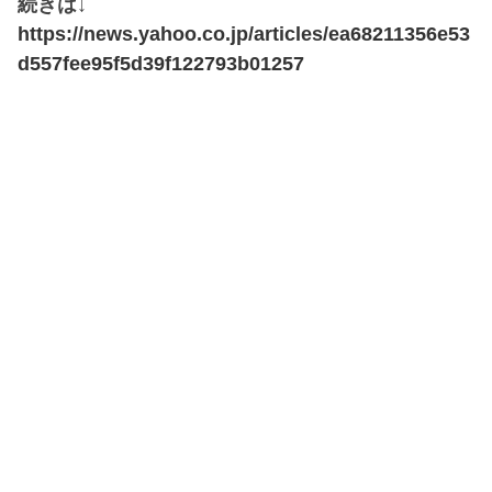
続きは↓
https://news.yahoo.co.jp/articles/ea68211356e53
d557fee95f5d39f122793b01257