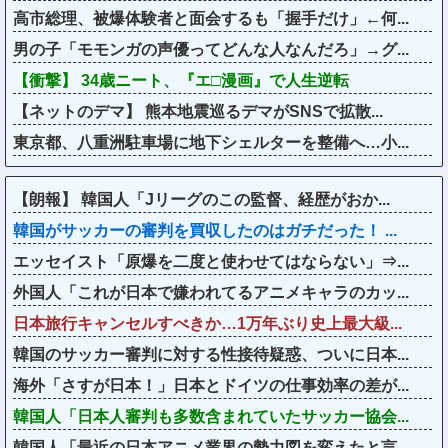
高市総理、被爆体験者と面会するも「握手だけ」←何...
男の子「モモンガの声優ってどんな人なんだろ」→グ...
【衝撃】 34歳ニート、『エ□漫画』で人生逆転
【ネットのデマ】 熊本地震巡るデマがSNSで拡散...
東京都、八重洲駐車場に地下シェルターを整備へ…小...
【朗報】 韓国人「Jリーグのこの監督、経歴がおか...
韓国がサッカーの審判を買収したのはガチだった！ ...
エッセイスト「原爆を二度と使わせてはならない」⇒...
外国人「これが日本で嫌われてるアニメキャラのカッ...
日本旅行キャンセルすべきか…1万年ぶり史上最大級...
韓国のサッカー審判に対する性接待疑惑、ついに日本...
海外「さすが日本！」日本とドイツの仕事効率の差が...
韓国人「日本人審判も多数含まれていたサッカー協会...
韓国人「最近の日本アニメ業界の勢力図を変えたと言...