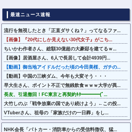
最速ニュース速報
流行を無視したとき「正直ダサくね？」ってなるファ...
【画像】『20代にしか見えない30代女子』がこち...
ちいかわ作者さん、総額30億超の大豪邸を建てるｗ...
【画像】居酒屋さん、6人で長居して会計4939円...
【動画】御当地アイドルだった頃の今田美桜、ガチの...
【動画】中国の三峡ダム、今年も大変そう・・・
早大生さん、ポイント不正で無銭飲食ｗｗｗ大学が異...
長友、引退撤回！FC東京と再契約ｷﾀ━━━━(ﾟ...
大竹しのぶ「戦争放棄の国であり続けよう」←この投...
VTuberさん、祖母の「家族だけの一日葬」をし...
NHK会長「パトカー・消防車からの受信料徴収、猛...