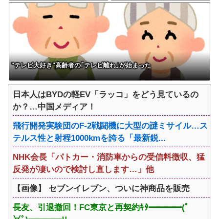
子知事「多くの方が滞在、施設
る可能性」
整備の効果高い」
"テレビ大好き"高齢者の｢テレビ離れ｣が始まった
日本人はBYDの軽EV「ラッコ」をどう見ているの
か？…中国メディア！
飛行開発実験団のF-2戦闘機に大型の謎ミサイル…ス
テルス性と射程1000kmを誇る「最新鋭...
NHK会長「パトカー・消防車からの受信料徴収、猛
反発が凄いので検討し直します…」他
【画像】 セブンイレブン、ついに神商品を販売
長友、引退撤回！FC東京と再契約ｷﾀ━━━━(ﾟ