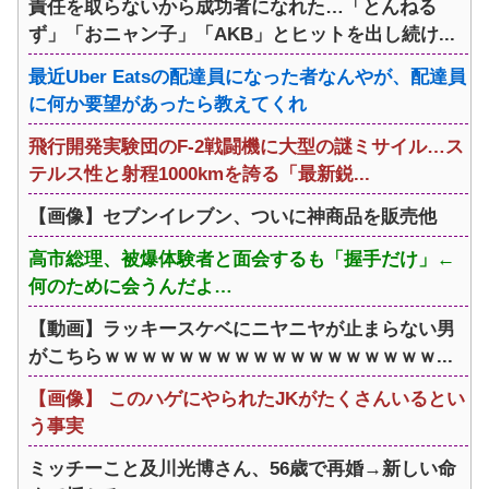
責任を取らないから成功者になれた…「とんねる
ず」「おニャン子」「AKB」とヒットを出し続け...
最近Uber Eatsの配達員になった者なんやが、配達員
に何か要望があったら教えてくれ
飛行開発実験団のF-2戦闘機に大型の謎ミサイル…ス
テルス性と射程1000kmを誇る「最新鋭...
【画像】セブンイレブン、ついに神商品を販売他
高市総理、被爆体験者と面会するも「握手だけ」←
何のために会うんだよ…
【動画】ラッキースケベにニヤニヤが止まらない男
がこちらｗｗｗｗｗｗｗｗｗｗｗｗｗｗｗｗｗｗ...
【画像】 このハゲにやられたJKがたくさんいるとい
う事実
ミッチーこと及川光博さん、56歳で再婚→新しい命