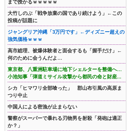
まで授かるｗｗｗｗｗ
大竹しのぶ「戦争放棄の国であり続けよう」←この
投稿が話題に
ジャングリア沖縄「3万円です」←ディズニー超えの
強気価格ｗｗｗ
高市総理、被爆体験者と面会するも「握手だけ」←
何のために会うんだよ…
東京都、八重洲駐車場に地下シェルターを整備へ…
小池知事「弾道ミサイル攻撃から都民の命と財産...
シカ「ヒマワリ全部喰った」 郡山布引風の高原ま
つり中止
中国人による密漁が止まらない
警察がスーパーで暴れる刃物男を射殺「発砲は適正
か？」