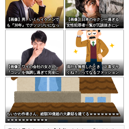
【画像】男、いくらイケメンで
【画像】日本のセクシー過ぎる
も『30年』でクソジジいになっ
女性犯罪者一覧が冗談抜きにレ
てしまう
ベル高過ぎる件w w w w w w w
w w
【画像】ワイの会社の女さん、
流行を無視したとき「正直ダサ
『コレ』を強調し過ぎて完全に
くね？」ってなるファッション
あたしこ枠を狙ってるんだがw w
上げてけ
w w w w w w w w w w
ちいかわ作者さん、総額30億超の大豪邸を建てるｗｗｗｗｗｗｗｗ
ｗｗｗｗｗｗｗｗｗｗｗ