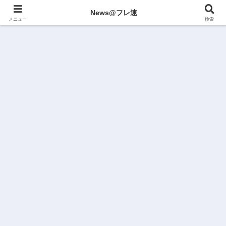
News@フレ速
メニュー
検索