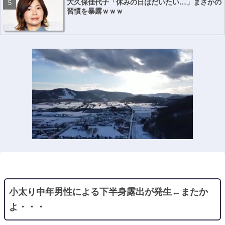
大久保佳代子「休みの日はだいたい…」まさかの
習慣を暴露ｗｗｗ
小太り中年男性による下半身露出が発生←またか
よ・・・