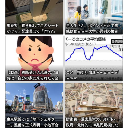
馬鹿客「置き配してこのシート
早大生さん、ポイント不正で無
かけろ」配達員ぼく「????」
銭飲食ｗｗｗ大学が異例の警告
へ
【動画】移民受け入れ派のパヨ
コメ 損切り加速ｗｗｗｗｗｗ
おば、自分の家に来られたら全
ｗｗｗ
力で拒否るｗｗｗｗｗｗｗｗｗ
ｗｗｗ
東京駅近くに「地下シェルタ
防衛費、過去最大の8.9兆円へ →
ー」整備を正式表明…小池百合
政府「最終的に10兆円規模にな