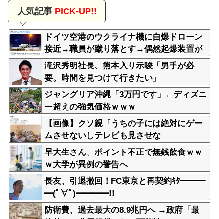
人気記事
PICK-UP!!
ドイツ空港のウクライナ機に自爆ドローン
接近→職員が蹴り落とす→偶然起爆装置が
壊れセーフ
滝沢秀明社長、熊本入り示唆「男手が必
要。時間を見つけて行きたい」
ジャングリア沖縄「3万円です」←ディズニ
ー超えの強気価格ｗｗｗ
【画像】クソ親「うちの子には絶対にゲー
ムさせないしテレビも見させな
い！！！！！」
早大生さん、ポイント不正で無銭飲食ｗｗ
ｗ大学が異例の警告へ
長友、引退撤回！FC東京と再契約ｷﾀ━━━
━(ﾟ∀ﾟ)━━━━!!
防衛費、過去最大の8.9兆円へ →政府「最