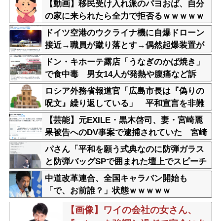
【動画】移民受け入れ派のパヨおば、自分
の家に来られたら全力で拒否るｗｗｗｗｗ
ｗｗｗｗｗｗｗ
ドイツ空港のウクライナ機に自爆ドローン
接近→職員が蹴り落とす→偶然起爆装置が
壊れセーフ
ドン・キホーテ露店「うなぎのかば焼き」
で食中毒 男女14人が発熱や腹痛など訴
え…サルモネラ属の菌検出
ロシア外務省報道官「広島市長は『偽りの
呪文』繰り返している」 平和宣言を非難
【芸能】元EXILE・黒木啓司、妻・宮崎麗
果被告へのDV事案で逮捕されていた 宮崎
は全身打撲、頭部裂傷及び打撲、頸部損傷
パさん「平和を願う式典なのに防弾ガラス
の怪我
と防弾バッグSPで囲まれた壇上でスピーチ
する人が総理大臣」
中道改革連合、全国キャラバン開始も
「で、お前誰？」状態ｗｗｗｗｗ
【画像】ワイの会社の女さん、