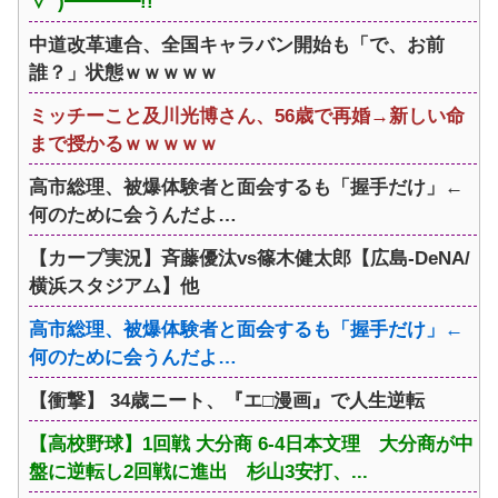
∀ﾟ)━━━━!!
中道改革連合、全国キャラバン開始も「で、お前
誰？」状態ｗｗｗｗｗ
ミッチーこと及川光博さん、56歳で再婚→新しい命
まで授かるｗｗｗｗｗ
高市総理、被爆体験者と面会するも「握手だけ」←
何のために会うんだよ…
【カープ実況】斉藤優汰vs篠木健太郎【広島-DeNA/
横浜スタジアム】他
高市総理、被爆体験者と面会するも「握手だけ」←
何のために会うんだよ…
【衝撃】 34歳ニート、『エ□漫画』で人生逆転
【高校野球】1回戦 大分商 6-4日本文理 大分商が中
盤に逆転し2回戦に進出 杉山3安打、...