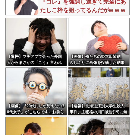
『コレ』を強調し過ぎて完全にあ
たしこ枠を狙ってるんだがw w w
w w w w w w w w w
【驚愕】マチアプで会った外国
【画像】俺たちの姫本田望結、
人からまさかの『こう』言われ
久しぶりに画像を投稿した結果
たんやがこれワイ詰み
→やっぱりワイらの姫だったw w
か？？？？？？？
w w w w w w w w
【画像】『20代にしか見えない3
【速報】北海道江別大学生殺人
0代女子』がこちらです←お前ら
事件、主犯格の川口被告(19)に無
から見てどう？？？？？？？
期懲役の判決←これ、妥当だと
思う？？？？？？