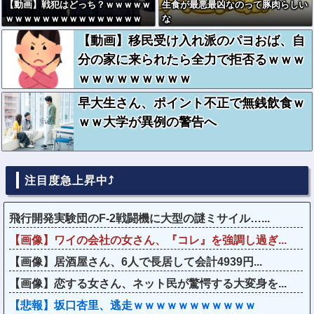
【動画】戦犯はどっち？ｗｗｗｗｗ
生食が最悪最凶なのって豚肉らしい
ｗｗｗｗｗｗｗｗｗｗｗｗｗｗｗ
な
【動画】移民受け入れ派のパヨおば、自
分の家に来られたら全力で拒否るｗｗｗ
ｗｗｗｗｗｗｗｗｗ
早大生さん、ポイント不正で無銭飲食ｗ
ｗｗ大学が異例の警告へ
注目度急上昇中⤴
飛行開発実験団のF-2戦闘機に大型の謎ミサイル…...
【画像】ワイの会社の女さん、『コレ』を強調し過ぎ...
【画像】居酒屋さん、6人で長居して会計4939円...
【画像】恋する女さん、ネット民が驚愕する大変身を...
【悲報】坂口杏里、逃走ｗｗｗｗｗｗｗｗｗｗｗ