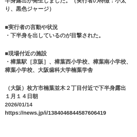
半身露出が発生しました。（実行者の特徴：小太
り、黒色ジャージ）
■実行者の言動や状況
・下半身を出しているのが目撃された。
■現場付近の施設
・樟葉駅［京阪］、樟葉西小学校、樟葉南小学校、
樟葉小学校、大阪歯科大学楠葉学舎
（大阪）枚方市楠葉並木２丁目付近で下半身露出
１月１４日朝
2026/01/14
https://news.jp/i/1384046844587606419