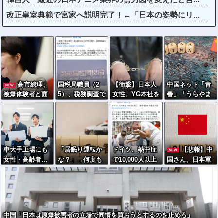
改正皇室典範で宮家へ説明完了！←「日本の姿勢にリ...
高市総理、
国税局職員（2
【衝撃】日本人
中国ネット「青
NEW
被爆体験者と面
5）、税務調査で
女性、YG本社を
春」「うらやま
会するも「握手
知り合った納税
ゴルフクラブで
しい」「アニメ
だけ」←何のた
者の自宅に出入
ボコボコにして
の世界が現実
めに会うんだ
りしお小遣い1億
現行犯逮捕ｗｗ
に」
よ…
5000万円頂戴す
ｗ
るwww
車大手工場にも
「居眠り運転か
ドイツ、熱中症
【悲報】中
NEW
女性・高齢者…
な？」→何度も
で10,000人以上
国さん、日本軍
軽作業ラインや
追突→夫婦「こ
死亡、ほとんど
を撃退する「抗
スポットワーク
れは事故じゃな
がお前らと同年
日テーマパー
い」と気付く…
代で若者は元
ク」を各地で大
気????
量建設
中国「日本は原爆被害者の立場で同情を買おうとするのを止めろ」