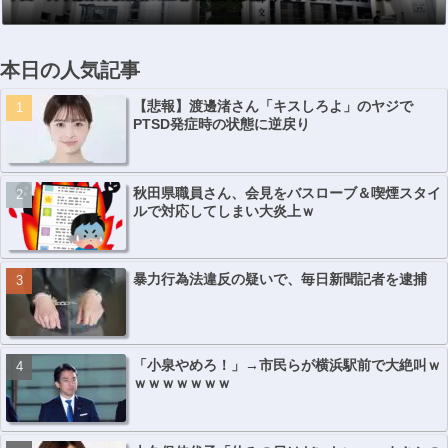
本日の人気記事
【悲報】渡邊渚さん「キスしろよ」のヤジで
PTSD発症時の状態に逆戻り
秋田県職員さん、会見をバスローブ＆喫煙スタイ
ルで対応してしまい大炎上ｗ
暴力行為法違反の疑いで、毎日新聞記者を逮捕
「小泉やめろ！」→市民らが横浜駅前で大絶叫ｗ
ｗｗｗｗｗｗｗ