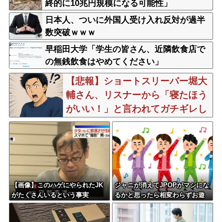
終的に10兆円規模になる可能性」
日本人、ついに外国人受け入れ反対が過半
数突破ｗｗｗ
早稲田大学「学生の皆さん、近隣飲食店で
の無銭飲食はやめてください」
【悲報】ショートスリーパー堀大
輔さん、リスナーから「寝たほう
がいい！」と言われてガチギレし
炎上 → 高須幹也医師の医学的ア
ドバイスに激昂 ｗｗｗｗｗｗｗｗ
ｗ
【画像】このハゲにやられたJK
ジャニが消えてJPOPがマシにな
がたくさんいるという事実
るかと思ったら相変わらずお遊
戯会やってて笑う