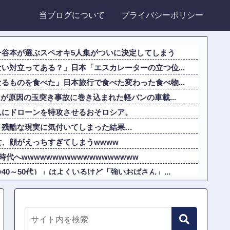
当ブログについて
プライバシーポリシー
ー谷本が選ぶスペオキ5人集がついに決定してしまう
い対立ってある？」日本「エスカレーターの立つ位...
るものを食べた」日本旅行で食べた変わった食べ物...
クが原因の玉突き事故に巻き込まれた軽バンの車載...
んにドローンを特攻させるおそロシア。
、残酷な現実に気付いてしまった結果…
、顔がえっちすぎてしまうwwww
時代へwwwwwwwwwwwwwwwwwww
0～50代）」はよくいるけど「強いおばさん」...
ばかりアニメ化してて心配になる…」
い対立ってある？」日本「エスカレーターの立つ位...
けど…これ設定いくつなんですかね？他