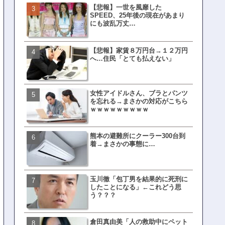
【悲報】一世を風靡した
皇族確保策、天皇陛下の一
SPEED、25年後の現在があまり
界ピリつくｗｗｗ
にも波乱万丈…
【悲報】家賃８万円台→１２万円
文春、沖縄問題の"触れては
へ…住民「とても払えない」
ない話"を暴露してしまうｗ
ｗｗｗｗｗ
女性アイドルさん、ブラとパンツ
ランサムウェア攻撃を受け
を忘れる→まさかの対応がこちら
レイ、わずか10日で復旧し
ｗｗｗｗｗｗｗｗｗ
がこちら
熊本の避難所にクーラー300台到
福岡テレビ局にとんでもな
着→まさかの事態に…
アナが入社してしまうｗｗ
玉川徹「包丁男を結果的に死刑に
【衝撃】三笘が事故った時
したことになる」←これどう思
てた車ってさ…←これw w w 
う？？？
w w w w
倉田真由美「人の救助中にペット
有吉「うまくても絶対に行