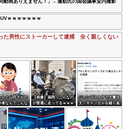
訪問動画ありえません！」←蓮舫氏の国会議事堂内撮影
UVｗｗｗｗｗｗｗ
だった男性にストーカーして逮捕 全く親しくない
ゃんと山田さんの
【画像】福岡、こんなの
ジャンプストアで大量注
作者なんでこんな
が普通に走ってるｗｗｗ
文→キャンセルを繰り返
れてるんだろうな
ｗｗｗｗｗｗｗｗｗｗｗ
した女を逮捕 「注文で
ｗｗｗｗｗｗｗｗｗｗｗ
欲求が満たされた」総額
ｗｗｗｗｗｗｗｗｗｗｗ
43億円
ｗｗｗｗ