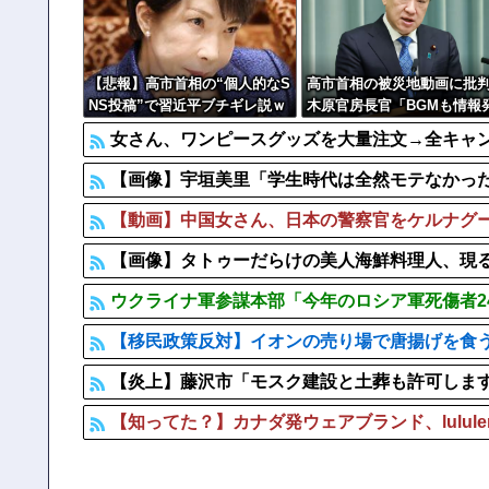
【衝撃】 イオンモール爆発事故、『とんでもない事実』
【衝撃】 NHK、ようやく気づくｗｗｗｗｗｗｗｗｗ
【悲報】高市首相の“個人的なS
高市首相の被災地動画に批
NS投稿”で習近平ブチギレ説ｗ
木原官房長官「BGMも情報
ｗｗｗｗ
の一つ」
女さん、ワンピースグッズを大量注文→全キャ
【画像】宇垣美里「学生時代は全然モテなかったです」←
【動画】中国女さん、日本の警察官をケルナグ
【画像】タトゥーだらけの美人海鮮料理人、現る
ウクライナ軍参謀本部「今年のロシア軍死傷者2
【移民政策反対】イオンの売り場で唐揚げを食
【炎上】藤沢市「モスク建設と土葬も許可しま
【知ってた？】カナダ発ウェアブランド、lulul