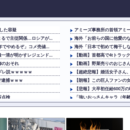
した容疑
アミーズ事務所の首領アミ
で主従関係…ロシアが...
海外「お前らの国に他愛のな
でやめるぞ」コメ売値...
海外「日本で初めて梅干しな
清が明かすレジェンド...
【動画】首都高で4tトラッ
御のおそれ
【動画】野菜売りのおじさ
ギレ説ｗｗｗｗｗ
【超絶悲報】婚活女子さん
で逮捕ｗｗｗ
【朗報】この巨人ファンの女
【悲報】大卒初任給600万の
斉点検
「強いおっさんキャラ（年齢4
清が明かすレジェンド...
韓国人「日本でヤバい作品
だった
海外「お前らの国に他愛のな
に首吊って亡くなる
昨日打ったアイムなんです