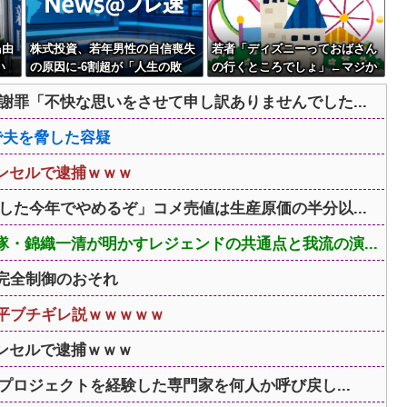
島由
株式投資、若年男性の自信喪失
若者「ディズニーっておばさん
い
の原因に-6割超が「人生の敗
の行くところでしょ」←マジか
者」自認
謝罪「不快な思いをさせて申し訳ありませんでした...
で夫を脅した容疑
ンセルで逮捕ｗｗｗ
した今年でやめるぞ」コメ売値は生産原価の半分以...
・錦織一清が明かすレジェンドの共通点と我流の演...
完全制御のおそれ
近平ブチギレ説ｗｗｗｗｗ
ンセルで逮捕ｗｗｗ
プロジェクトを経験した専門家を何人か呼び戻し...