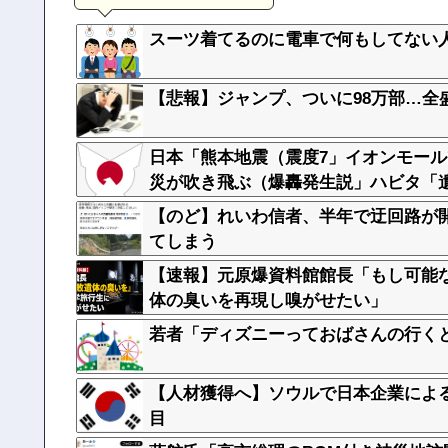
スーツ着てるのに電車で何もしてない人
【悲報】ジャンプ、ついに98万部…全
日本「熊本地震（震度7」イオンモール
災が吹き飛ぶ（爆轟発生説」ハビタ「
【のど】れいわ信者、半年で迂回路が
てしまう
【速報】元原爆資料館館長「もし可能
体の臭いを再現し嗅がせたい」
若者「ディズニーっておばさんの行く
【人材獲得へ】ソウルで日本企業によ
目