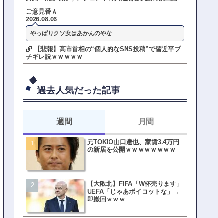
ご意見番Ａ
2026.08.06
やっぱりクソ女はあかんのやな
【悲報】高市首相の“個人的なSNS投稿”で習近平ブ
チギレ説ｗｗｗｗｗ
過去人気だった記事
週間
月間
元TOKIO山口達也、家賃3.4万円
【悲報】東京着く前にHP尽
の新居を公開ｗｗｗｗｗｗｗｗ
方民ｗｗｗ移動だけで瀕死
【大敗北】FIFA「W杯売ります」
【ファーw】水着女子さん「
UEFA「じゃあボイコットな」→
オッサン盗撮してる…通報
即撤回ｗｗｗ
ゃ！」→結果まさかの事態
てしまうw w w w w w w w 