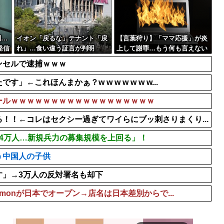
が判明してしまう・・...
ビジュアル系四天王「SHAZNA、M
【謎】みい山田「既に印税1
「BABYMETAL×BIOHAZARD
判…
イオン「戻るな」テナント「戻
【言葉狩り】「ママ応援」が炎
発信
れ」…食い違う証言が判明
上して謝罪…もう何も言えない
ンセルで逮捕ｗｗｗ
これほんまかぁ？w w w w w w w...
ールｗｗｗｗｗｗｗｗｗｗｗｗｗｗｗｗｗｗ
！！←コレはセクシー過ぎてワイらにブッ刺さりまくり...
4万人…新規兵力の募集規模を上回る」！
う中国人の子供
す」→3万人の反対署名も却下
emonが日本でオープン→店名は日本差別からで...