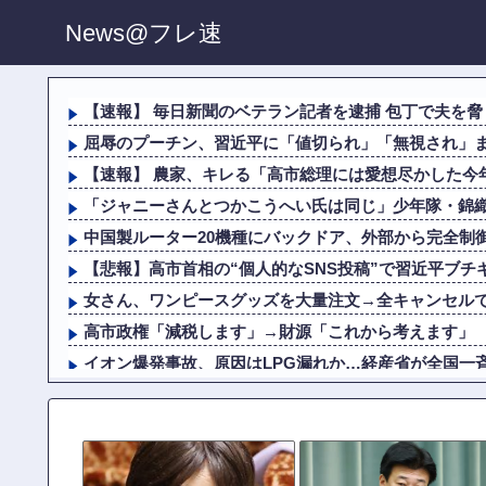
News@フレ速
【速報】 毎日新聞のベテラン記者を逮捕 包丁で夫を脅
屈辱のプーチン、習近平に「値切られ」「無視され」まる
【速報】 農家、キレる「高市総理には愛想尽かした今年
「ジャニーさんとつかこうへい氏は同じ」少年隊・錦織一
中国製ルーター20機種にバックドア、外部から完全制
【悲報】高市首相の“個人的なSNS投稿”で習近平ブチ
女さん、ワンピースグッズを大量注文→全キャンセル
高市政権「減税します」→財源「これから考えます」
イオン爆発事故、原因はLPG漏れか…経産省が全国一
「ジャニーさんとつかこうへい氏は同じ」少年隊・錦織一
無期懲役、去年の仮釈放わずか４人…もう実質終身刑
【悲報】 学生なのに月1億稼いでたキャバ嬢、配信中