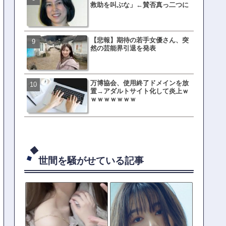
救助を叫ぶな」←賛否真っ二つに
ない店」がこちら…ネット
ｗｗｗｗｗｗｗｗ
【悲報】期待の若手女優さん、突
母親「息子の借りた本が心
然の芸能界引退を発表
真をSNS投稿→司書らから
の指摘殺到
万博協会、使用終了ドメインを放
元TOKIO山口達也、家賃3.4
置→アダルトサイト化して炎上ｗ
の新居を公開ｗｗｗｗｗｗ
ｗｗｗｗｗｗｗ
世間を騒がせている記事