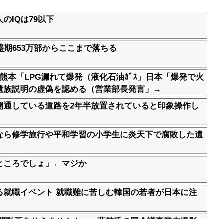
のIQは79以下
盛期653万部からここまで落ちる
熊本「LPG漏れて爆発（液化石油ｶﾞｽ」日本「爆発で火
遺族説明の虚偽を認める（営業部長発言」→
開通している道路を2年半放置されていると印象操作し
なら修学旅行や平和学習の小学生に炎天下で腐敗した遺
ところでしょ」←マジか
る就職イベント 就職難に苦しむ韓国の若者が日本に注