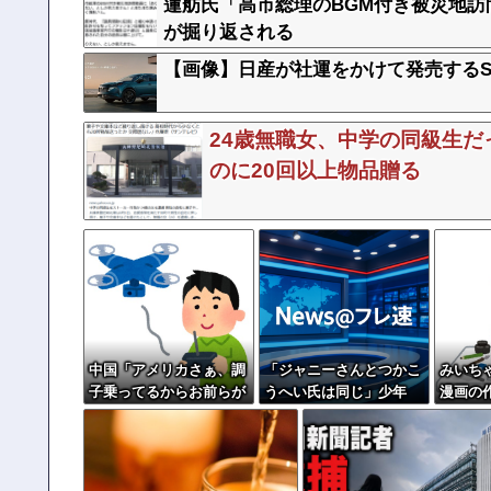
蓮舫氏「高市総理のBGM付き被災地
が掘り返される
【画像】日産が社運をかけて発売するS
24歳無職女、中学の同級生
のに20回以上物品贈る
中国「アメリカさぁ、調
「ジャニーさんとつかこ
みいち
子乗ってるからお前らが
うへい氏は同じ」少年
漫画の
頼ってる軍用中国ドロー
隊・錦織一清が明かすレ
に嫌わ
ン輸出禁止するわw」
ジェンドの共通点と我流
の演出論