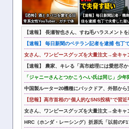
【恐怖】酒とタバコを愛する日
【速報】毎日新聞記者・幾
常系女性YouTuber、ガチで体
佳を逮捕 包丁で夫脅した疑
が終わる・・・
【速報】 長瀬智也さん、すね毛ハラスメントを
【速報】 毎日新聞のベテラン記者を逮捕 包丁
女さん、ワンピースグッズを大量注文→全キャ
【速報】 農家、キレる「高市総理には愛想尽か
「ジャニーさんとつかこうへい氏は同じ」少年隊
中国製ルーター20機種にバックドア、外部から
【悲報】高市首相の“個人的なSNS投稿”で習
女さん、ワンピースグッズを大量注文→全キャ
HRC（ホンダ・レーシング）折原氏「以前のF1