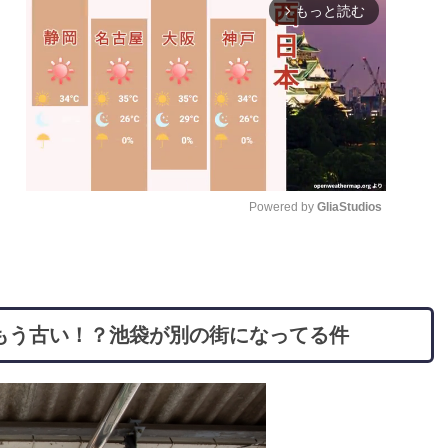
もっと読む
arrow_forward_ios
Powered by 
GliaStudios
M
u
t
もう古い！？池袋が別の街になってる件
e