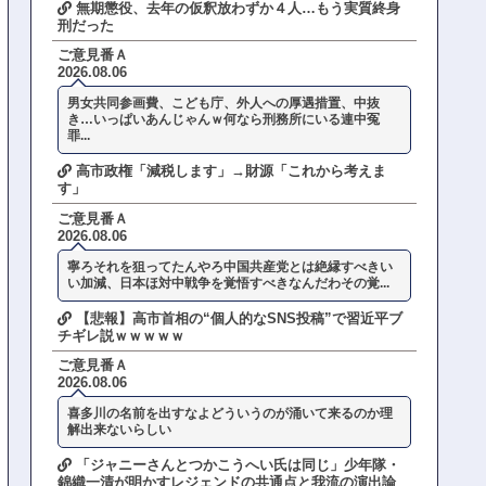
無期懲役、去年の仮釈放わずか４人…もう実質終身
刑だった
ご意見番Ａ
2026.08.06
男女共同参画費、こども庁、外人への厚遇措置、中抜
き…いっぱいあんじゃんｗ何なら刑務所にいる連中冤
罪...
高市政権「減税します」→財源「これから考えま
す」
ご意見番Ａ
2026.08.06
寧ろそれを狙ってたんやろ中国共産党とは絶縁すべきい
い加減、日本ほ対中戦争を覚悟すべきなんだわその覚...
【悲報】高市首相の“個人的なSNS投稿”で習近平ブ
チギレ説ｗｗｗｗｗ
ご意見番Ａ
2026.08.06
喜多川の名前を出すなよどういうのが涌いて来るのか理
解出来ないらしい
「ジャニーさんとつかこうへい氏は同じ」少年隊・
錦織一清が明かすレジェンドの共通点と我流の演出論