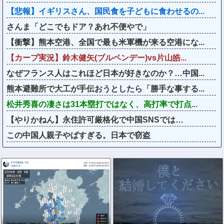
【悲報】イギリスさん、国民食を子どもに食わせるの...
さんま「どこでもドア？あれ不便やで」
【衝撃】熊本空港、全国で最も米軍機が来る空港にな...
【カープ実況】鈴木健矢(ブルペンデー)vs片山皓...
なぜフランス人はこれほど日本が好きなのか？…中国...
熊本避難所で大工が手伝おうとしたら「勝手な事する...
松井秀喜の凄さは31本塁打ではなく、高打率で打点...
【やりかねん】永住許可厳格化で中国SNSでは…
この中国人親子やばすぎる。日本で窃盗