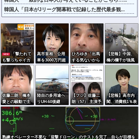
韓国人「日本がJリーグ開幕戦で記録した歴代最多観...
「撃たれて
高市首相、公用
ひろゆき「出馬
【悲報】中国、
NEW
も撃っちゃイカ
車を3000万円超
する気ないから
橋の欄干が強風
ン」警視庁OBが
の新型センチュ
話さなかった」
一発で粉々に
明かす拳銃使用
リーSUVに変更
妻「それでも不
鉄筋ゼロ 当局
の葛藤…河内長
ｗｗｗｗｗｗｗ
誠実だろ」→離
「接着剤でくっ
野「2発で射殺」
婚協議へｗｗｗ
つけただけ」
なぜ起きた？！
ｗｗ
「正常で、品質
佐藤二朗、橋本
陸自の多用途ヘ
【フジ】佐藤二
【悲報】高市内
問題はない」
愛との騒動で主
リUH-60後継
朗（57） 主演予
閣、消費税1％表
演映画が完全白
は、三菱・シコ
定だった映画
明でも支持率下
紙へｗｗｗｗｗ
ルスキー共同開
『踊る大捜査
落 →ついに６割
発に？！
線』スピンオフ
割れ
作品の撮影中止
が正式に決定
熟練オペレーター不要な「迎撃ドローン」のテストを完了…自らが目標を