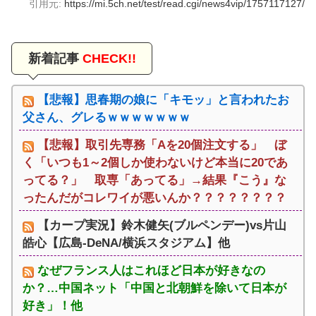
引用元:
https://mi.5ch.net/test/read.cgi/news4vip/1757117127/
新着記事
CHECK!!
【悲報】思春期の娘に「キモッ」と言われたお
父さん、グレるｗｗｗｗｗｗｗ
【悲報】取引先専務「Aを20個注文する」 ぼ
く「いつも1～2個しか使わないけど本当に20であ
ってる？」 取専「あってる」→結果『こう』な
ったんだがコレワイが悪いんか？？？？？？？？
【カープ実況】鈴木健矢(ブルペンデー)vs片山
皓心【広島-DeNA/横浜スタジアム】他
なぜフランス人はこれほど日本が好きなの
か？…中国ネット「中国と北朝鮮を除いて日本が
好き」！他