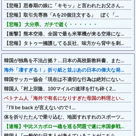
【悲報】思春期の娘に「キモッ」と言われたお父さん...
【悲報】取引先専務「Aを20個注文する」 ぼく「...
【悲報】 大分県、ガチで逝く・・・・・・
【衝撃】熊本空港、全国で最も米軍機が来る空港にな...
【悲報】タトゥー擁護してる反社、味方から背中を刺...
韓国が独島を不法占拠？…日本の高校新教科書、また...
海外「凄すぎる！」折り紙と並ぶあの日本の偉大な発...
韓国サッカー協会「現在は不適切な行為は絶対にない...
韓国人「村上宗隆、100マイルの速球を打ち砕く2...
ベトナム人「海外で有名になりすぎた母国の料理とい...
「I’ll be back が言えないので I ...
体を折りたたんで乗り込む、地面すれすれのスポーツ...
【速報】中比スカボロー礁を巡る問題で遂に米国参戦...
韓国人「一般的な日本人が考えていることがこちら…...