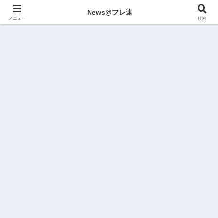
News@フレ速
メニュー
検索