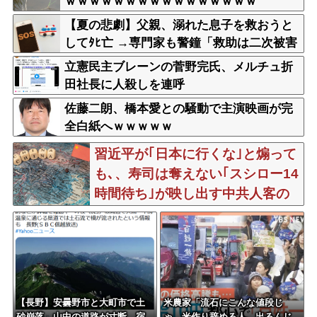
ｗｗｗｗｗｗｗｗｗｗｗｗｗｗｗｗ
【夏の悲劇】父親、溺れた息子を救おうと
してﾀﾋ亡 →専門家も警鐘「救助は二次被害
が多い」
立憲民主ブレーンの菅野完氏、メルチュ折
田社長に人殺しを連呼
佐藤二朗、橋本愛との騒動で主演映画が完
全白紙へｗｗｗｗｗ
習近平が｢日本に行くな｣と煽って
も､、寿司は奪えない｢スシロー14
時間待ち｣が映し出す中共人客の
本音
【長野】安曇野市と大町市で土
米農家「流石にこんな値段じ
砂崩落 山中の道路が寸断 宿
ゃ、米作り辞める人、出るんじ