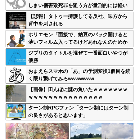
しまい傷害致死罪を狙う方が量刑的には軽い
と話題
【悲報】タトゥー擁護してる反社、味方から
背中を刺される
ホリエモン「面接で、納豆のパック開けると
薄いフィルム入ってるけどあれなんのためか
教えてって聞くわけ」
ジブリのタイトルを混ぜて一番面白いやつが
優勝
おまえらスマホの「あ」の予測変換1個目を続
く限り繋げてみろwwwwwww
【画像】田んぼに謎の魚いたｗｗｗｗｗｗｗ
ｗｗｗｗｗｗｗｗｗｗｗｗｗｗｗ
ターン制RPGファン「ターン制にはターン制
の良さがあると思います」