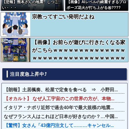
【悲報】熊本さんの地震、しつこ
【画像】AIレベルの綺麗すぎるプロ
い・・・
ポーズ花火が打ち上がる㊗????
宗教ってすごい発明だよね
【画像】お前らが遊びに行きたくなる家
がこちらｗｗｗｗｗｗｗｗｗｗｗｗｗｗ
ｗｗｗｗｗｗｗｗｗｗｗｗｗｗｗｗｗｗ
注目度急上昇中⤴
【朗報】土居楓奏、松屋で定食を食べる ⇒ 小野田...
【オカルト】 なぜ人工宇宙のこの世界の方が、本物...
イタリア・ナポリ近郊で過去40年で最大規模の地震...
なぜフランス人はこれほど日本が好きなのか？…中国...
【驚愕】女さん「43億円注文して………キャンセル...