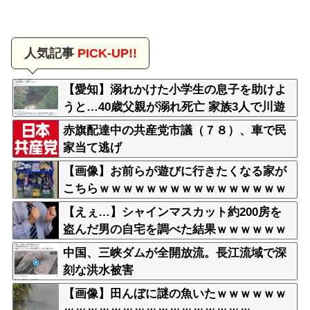
人気記事
PICK-UP!!
【愛知】溺れかけた小学生の息子を助けよ
うと…40歳父親が溺れ死亡 家族3人で川遊
びに 息子は妻に助けられる
赤旗配達中の共産党市議（７８）、車で民
家当て逃げ
【画像】お前らが遊びに行きたくなる家が
こちらｗｗｗｗｗｗｗｗｗｗｗｗｗｗｗｗ
ｗｗｗｗｗｗｗｗｗｗｗｗｗｗｗｗ
【えぇ…】シャインマスカット約200房を
盗んだ男の自宅を調べた結果ｗｗｗｗｗｗ
ｗｗ
中国、三峡ダムが全開放流。長江流域で深
刻な洪水被害
【画像】田んぼに謎の魚いたｗｗｗｗｗｗ