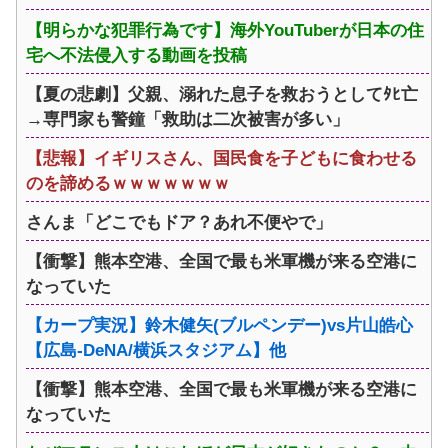
【明らかな犯罪行為です】海外YouTuberが日本の住
宅へ不法侵入する動画を投稿
【夏の悲劇】父親、溺れた息子を救おうとしてﾀﾋ亡
→専門家も警鐘「救助は二次被害が多い」
【悲報】イギリスさん、国民食を子どもに食わせる
のを諦めるｗｗｗｗｗｗｗ
さんま「どこでもドア？あれ不便やで」
【衝撃】熊本空港、全国で最も米軍機が来る空港に
なっていた
【カープ実況】鈴木健矢(ブルペンデー)vs片山皓心
【広島-DeNA/横浜スタジアム】他
【衝撃】熊本空港、全国で最も米軍機が来る空港に
なっていた