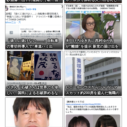
泊客や登山客など計400人近くが
ゃないかなあ？？」
孤立か 土石流で橋が流された
との情報も
「抜くに抜けない……」自転車
夫・ひろゆき氏に西村ゆか氏
の青切符導入で”車道ハミ出
が“離婚”を提示 新党の届け出を
し”が急増中
知らされず激怒「信頼関係が保
てず夫婦を続けるのは無理」
パさん「石破さんは世界でも珍
ビニールハウスからシャインマ
しい、国民による石破辞めるな
スカット約200房を盗んだ無職の
デモが自然発生した総理大臣で
男逮捕 岡山
す」