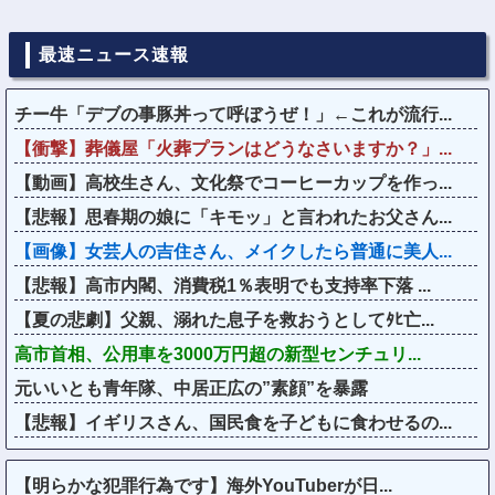
最速ニュース速報
チー牛「デブの事豚丼って呼ぼうぜ！」←これが流行...
【衝撃】葬儀屋「火葬プランはどうなさいますか？」...
【動画】高校生さん、文化祭でコーヒーカップを作っ...
【悲報】思春期の娘に「キモッ」と言われたお父さん...
【画像】女芸人の吉住さん、メイクしたら普通に美人...
【悲報】高市内閣、消費税1％表明でも支持率下落 ...
【夏の悲劇】父親、溺れた息子を救おうとしてﾀﾋ亡...
高市首相、公用車を3000万円超の新型センチュリ...
元いいとも青年隊、中居正広の”素顔”を暴露
【悲報】イギリスさん、国民食を子どもに食わせるの...
【明らかな犯罪行為です】海外YouTuberが日...