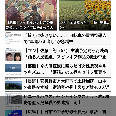
【悲報】メイドインアビスの主
シカ「全部喰った」 祭り中止1
題歌、ホロライブに決まって大
0へ
炎上wwwww
「抜くに抜けない……」自転車の青切符導入
で”車道ハミ出し”が急増中
【フジ】佐藤二朗（57） 主演予定だった映画
『踊る大捜査線』スピンオフ作品の撮影中止
が正式に決定
【芸能】今の価値観に照らせば女性蔑視やル
ッキズム… 『落語』の世界もセリフ変更や
改作、現代にふさわしい表現模索の動き
【長野】安曇野市と大町市で土砂崩落 山中
の道路が寸断 宿泊客や登山客など計400人近
くが孤立か 土石流で橋が流されたとの情報
ビニールハウスからシャインマスカット約200
も
房を盗んだ無職の男逮捕 岡山
【広島】廿日市の中学野球部員死亡事故 書