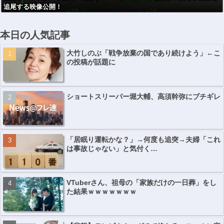
追尾する映像公開！
本日の人気記事
大竹しのぶ「戦争放棄の国であり続けよう」←こ
の投稿が話題に
ショートスリーパー堀大輔、高須幹弥にブチギレ
「居眠り運転かな？」→何度も追突→夫婦「これ
は事故じゃない」と気付く…
VTuberさん、祖母の「家族だけの一日葬」をし
た結果ｗｗｗｗｗｗｗ