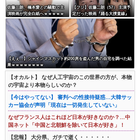
佐藤二朗、橋本愛との騒動で主
【フジ】佐藤二朗（57） 主演予
演映画が完全白紙へｗｗｗｗｗ
定だった映画『踊る大捜査線』
スピンオフ作品の撮影中止が正
式に決定
【えぇ…】シャインマスカット約200房を盗んだ男の自宅を調べた結
果ｗｗｗｗｗｗｗｗ
【オカルト】 なぜ人工宇宙のこの世界の方が、本物
の宇宙より本物らしいのか？
【今はやってない】 審判への性接待疑惑…大韓サッ
カー協会が声明「現在は一切発生していない」
なぜフランス人はこれほど日本が好きなのか？…中
国ネット「中国と北朝鮮を除いて日本が好き」！
【悲報】 大分県、ガチで逝く・・・・・・