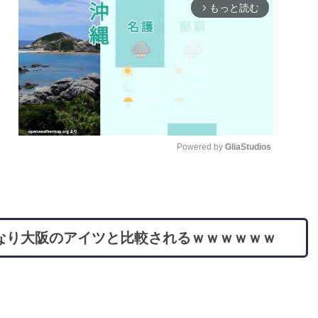
もっと読む
arrow_forward_ios
Powered by 
GliaStudios
M
u
t
なり大阪のアイツと比較されるｗｗｗｗｗｗ
e