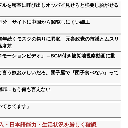
ドルを密室に呼び出しオッパイ見せろと強要し脱がせる
処分 サイトに中国から閲覧しにくい細工
30年続くモスクの祭りに異変 元参政党の市議とムスリ
温度差
ロモーションビデオ」→BGM付き被災地視察動画に批
て言う奴おかしいだろ。団子屋で『団子食べない』って
謝罪…もう何も言えない
いてきてます」
収入・日本語能力・生活状況を厳しく確認