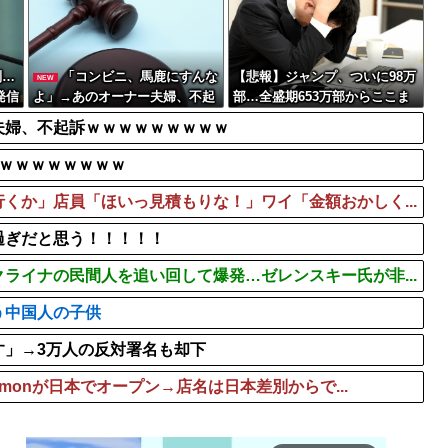
ったらその分商品代...
なぜDLCは昔ほど「最初か
最新の松本人志さん...
紹介された男と食事に行くも
【画像】田中みな実(39)
判…
「コンビニ、馬鹿にすんな
【悲報】ジャンプ、ついに98万
NEW
発信
よ」→あのオーナー夫婦、不起
部…全盛期653万部からここま
訴ｗｗｗｗｗｗｗｗｗ
で落ちる
夫婦、不起訴ｗｗｗｗｗｗｗｗｗ
ｗｗｗｗｗｗｗｗｗ
くか」店員「ほいっ見積もりな！」ワイ「金額おかしく...
過ぎだと思う！！！！！
ライナの民間人を追い回して爆発…ゼレンスキー氏が非...
う中国人の子供
す」→3万人の反対署名も却下
emonが日本でオープン→店名は日本差別からで...