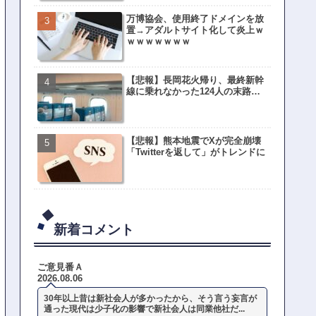
万博協会、使用終了ドメインを放
置→アダルトサイト化して炎上ｗ
ｗｗｗｗｗｗｗ
【悲報】長岡花火帰り、最終新幹
線に乗れなかった124人の末路…
【悲報】熊本地震でXが完全崩壊
「Twitterを返して」がトレンドに
新着コメント
ご意見番Ａ
2026.08.06
30年以上昔は新社会人が多かったから、そう言う妄言が
通った現代は少子化の影響で新社会人は同業他社だ...