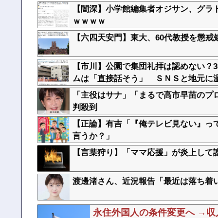
【闇深】小学館編集者オジサン、グラ
ｗｗｗｗ
【六四天安門】東大、60代教授を懲戒
【市川】公園で集団礼拝は認めない？
ムは「直接話そう」 ＳＮＳと地元に
「主役はサナ」「まるで高市早苗のプ
判殺到
【正論】有吉「『俺テレビ見ない』っ
言うか？」
【言葉狩り】「ママ応援」が炎上して
渡邊渚さん、近況報告「最近は落ち着
永住外国人の条件変更へ →