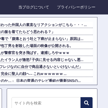
当ブログについて
プライバシーポリシー
わった外国人の素直なリアクションがこちら・・・...
性の服を着てたらどう思われる？」
中毒で「腹痛とおう吐と下痢が止まらない」原因は...
が包丁男を射殺した場面の映像が公開される。
人が警察官を突き飛ばす。逮捕しろやｗｗｗ
たイラン人が激怒｢子供に見せる内容じゃない｡悪...
ルフレジなのに自分で商品通さないといけないんだ」
聖人の顔へ←これw w w w w w ...
か…」 日本の普通のテレビ番組が最新SNSの...
らどこでも発展させると語る世界的大富豪に海外が...
クアップ2を撤去したらしくディスクアッパーさん...
たなかった結果・・・・