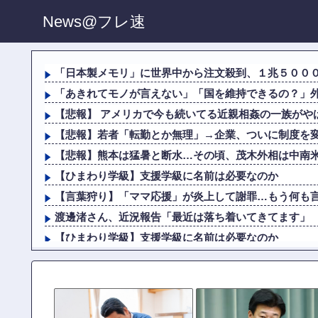
News@フレ速
「日本製メモリ」に世界中から注文殺到、１兆５００
「あきれてモノが言えない」「国を維持できるの？」外国
【悲報】 アメリカで今も続いてる近親相姦の一族がや
【悲報】若者「転勤とか無理」→企業、ついに制度を
【悲報】熊本は猛暑と断水…その頃、茂木外相は中南
【ひまわり学級】支援学級に名前は必要なのか
【言葉狩り】「ママ応援」が炎上して謝罪…もう何も
渡邊渚さん、近況報告「最近は落ち着いてきてます」
【ひまわり学級】支援学級に名前は必要なのか
【悲報】ジャンプ、ついに98万部…全盛期653万部か
「コンビニ、馬鹿にすんなよ」→あのオーナー夫婦、
【画像】 パン線透けまくってるOLの尻ｗｗｗｗｗｗ