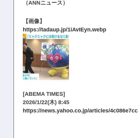
（ANNニュース）
【画像】
https://tadaup.jp/1iAvIEyn.webp
[ABEMA TIMES]
2026/1/22(木) 8:45
https://news.yahoo.co.jp/articles/4c086e7