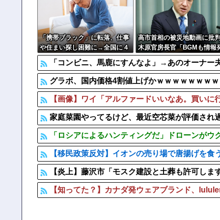
【速報】 町のお弁当屋さん「申し訳ないが消費税1%にな
【画像】 「キム兄」こと芸人・木村祐一さん（63歳）、
「携帯ブラック」に転落、仕事
高市首相の被災地動画に批
や住まい探し困難に→全国に４
木原官房長官「BGMも情報
００万人？生活再建どうすれ
の一つ」
「コンビニ、馬鹿にすんなよ」→あのオーナー
ば…
グラボ、国内価格4割値上げかｗｗｗｗｗｗｗ
【画像】ワイ「アルファードいいなあ。買いに行
家庭菜園やってるけど、最近空芯菜が評価され
「ロシアによるハンティングだ」ドローンがウク
【移民政策反対】イオンの売り場で唐揚げを食
【炎上】藤沢市「モスク建設と土葬も許可しま
【知ってた？】カナダ発ウェアブランド、lulul