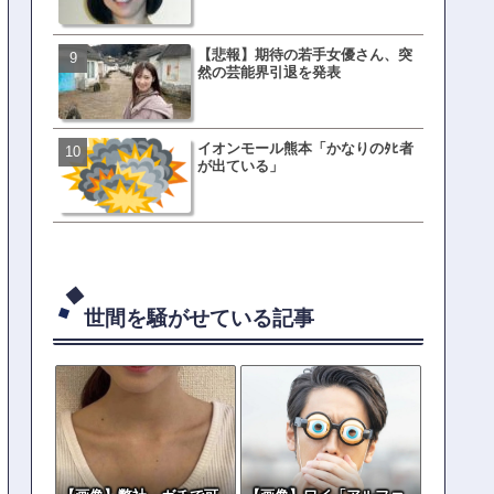
【悲報】期待の若手女優さん、突
有吉「うまくても絶対に行
然の芸能界引退を発表
ない店」がこちら…ネット
ｗｗｗｗｗｗｗｗ
イオンモール熊本「かなりのﾀﾋ者
母親「息子の借りた本が心
が出ている」
真をSNS投稿→司書らから
の指摘殺到
世間を騒がせている記事