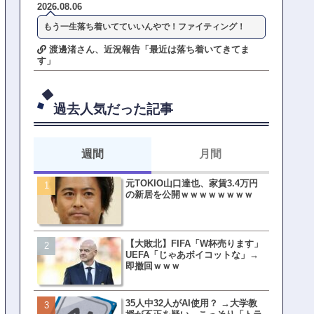
2026.08.06
もう一生落ち着いてていいんやで！ファイティング！
渡邊渚さん、近況報告「最近は落ち着いてきてま
す」
過去人気だった記事
週間
月間
元TOKIO山口達也、家賃3.4万円
【悲報】東京着く前にHP尽
の新居を公開ｗｗｗｗｗｗｗｗ
方民ｗｗｗ移動だけで瀕死
【大敗北】FIFA「W杯売ります」
【ファーw】水着女子さん「
UEFA「じゃあボイコットな」→
オッサン盗撮してる…通報
即撤回ｗｗｗ
ゃ！」→結果まさかの事態
てしまうw w w w w w w w 
35人中32人がAI使用？ →大学教
皇族確保策、天皇陛下の一