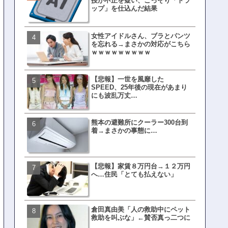
授が不正を疑い、こっそり「トラ
界ピリつくｗｗｗ
ップ」を仕込んだ結果
女性アイドルさん、ブラとパンツ
文春、沖縄問題の"触れては
を忘れる→まさかの対応がこちら
ない話"を暴露してしまうｗ
ｗｗｗｗｗｗｗｗｗ
ｗｗｗｗｗ
【悲報】一世を風靡した
ランサムウェア攻撃を受け
SPEED、25年後の現在があまり
レイ、わずか10日で復旧し
にも波乱万丈…
がこちら
熊本の避難所にクーラー300台到
ネット民、橋本愛の５年前
着→まさかの事態に…
を発掘→再炎上へｗｗｗｗ
【悲報】家賃８万円台→１２万円
福岡テレビ局にとんでもな
へ…住民「とても払えない」
アナが入社してしまうｗｗ
倉田真由美「人の救助中にペット
【衝撃】三笘が事故った時
救助を叫ぶな」←賛否真っ二つに
てた車ってさ…←これw w w 
w w w w