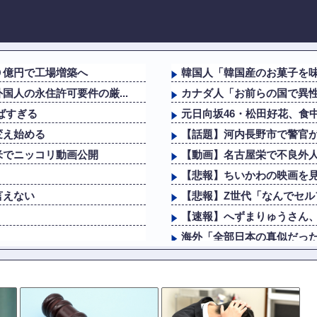
０億円で工場増築へ
韓国人「韓国産のお菓子を味
人の永住許可要件の厳...
カナダ人「お前らの国で異
ばすぎる
元日向坂46・松田好花、食
変え始める
【話題】河内長野市で警官
米でニッコリ動画公開
【動画】名古屋栄で不良外
【悲報】ちいかわの映画を見
言えない
【悲報】Z世代「なんでセ
【速報】へずまりゅうさん、完全に
海外「全部日本の真似だったの
らここまで落ちる
海外「その通り！」日本人な
不起訴ｗｗｗｗｗｗｗｗｗ
エクスアリーナ松戸がディス
【悲報】コロナワクチン打