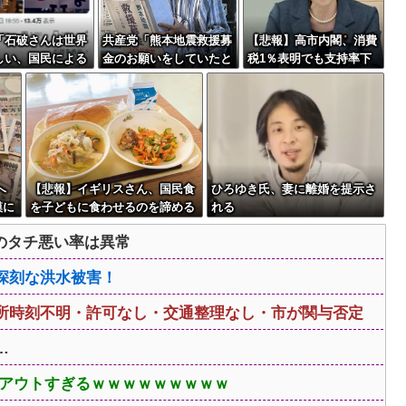
「石破さんは世界
共産党「熊本地震救援募
【悲報】高市内閣、消費
しい、国民による
金のお願いをしていたと
税1％表明でも支持率下
めるなデモが自然
ころ、中指を立てられま
落 →ついに６割割れ
た総理大臣です」
した。嫌がらせ酷い」
へ
【悲報】イギリスさん、国民食
ひろゆき氏、妻に離婚を提示さ
模に
を子どもに食わせるのを諦める
れる
ｗｗｗｗｗｗｗ
らのタチ悪い率は異常
深刻な洪水被害！
所時刻不明・許可なし・交通整理なし・市が関与否定
…
とアウトすぎるｗｗｗｗｗｗｗｗｗ