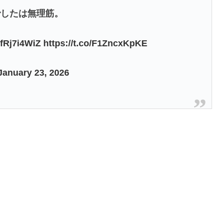
でしたは無理筋。
SfRj7i4WiZ
https://t.co/F1ZncxKpKE
January 23, 2026