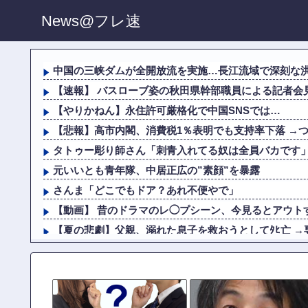
News@フレ速
中国の三峡ダムが全開放流を実施…長江流域で深刻な
【速報】 バスローブ姿の秋田県幹部職員による記者会見
【やりかねん】永住許可厳格化で中国SNSでは…
【悲報】高市内閣、消費税1％表明でも支持率下落 →
タトゥー彫り師さん「刺青入れてる奴は全員バカです」→
元いいとも青年隊、中居正広の”素顔”を暴露
さんま「どこでもドア？あれ不便やで」
【動画】 昔のドラマのレ◯プシーン、今見るとアウトす
【夏の悲劇】父親、溺れた息子を救おうとしてﾀﾋ亡 →専
会社のカメラ部で「商品を手に持って水着お姉さんがにっ
元いいとも青年隊、中居正広の”素顔”を暴露
さんま「どこでもドア？あれ不便やで」