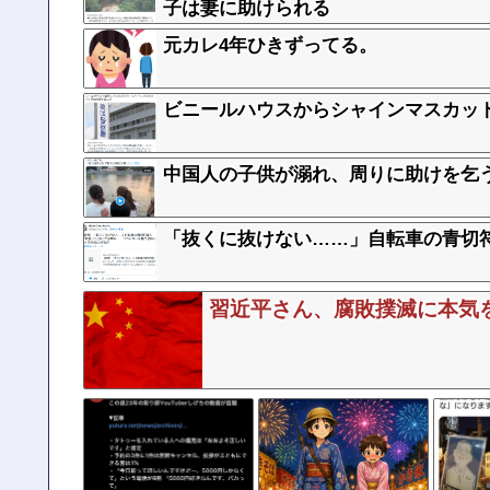
子は妻に助けられる
元カレ4年ひきずってる。
ビニールハウスからシャインマスカット
中国人の子供が溺れ、周りに助けを乞
「抜くに抜けない……」自転車の青切符
習近平さん、腐敗撲滅に本気を