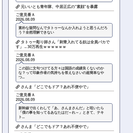
元いいとも青年隊、中居正広の"素顔"を暴露
ご意見番Ａ
2026.08.09
素朴な疑問なんでタトゥーなんか入れようと思うんだろ
う？全然理解できない
タトゥー彫り師さん「刺青入れてる奴は全員バカで
す」→30万再生ｗｗｗｗｗｗ
ご意見番Ａ
2026.08.09
この話に文句つけてる方々は国語の成績良くないのか
な？って印象作者の気持ちを答えなさいの超簡単なや
つ...
さんま「どこでもドア？あれ不便やで」
ご意見番Ａ
2026.08.09
新幹線で出くわして「あ、さんまさんだ」と呟いたら
「僕の事を知ってるあなたはだ～れ～」ときて、テキ
ト...
さんま「どこでもドア？あれ不便やで」