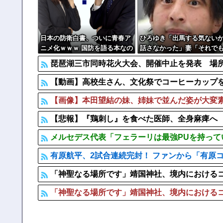
【画像】 例の美人すぎるおにぎり屋さん、裏でおっさん
この中国人親子やばすぎる。日本で窃盗
【ヤバすぎ】熊本の山道でソーラーパネルが…
日本の防衛白書、ついに青春ア
ひろゆき「出馬する気ない
ニメ化ｗｗｗ 国防を語る本なの
話さなかった」妻「それで
に表紙が謎すぎる
誠実だろ」→離婚協議へｗ
琵琶湖三市同時花火大会、開催中止を発表 場
ｗｗ
【動画】高校生さん、文化祭でコーヒーカップを
【画像】本田望結の妹、姉妹で並んだ姿が大変素晴らし
【悲報】『鶏刺し』を食べた医師、全身麻痺へ
メルセデス代表「フェラーリは最強PUを持ってい
有原航平、2試合連続完封！ ファンから「有原コ
「神聖なる場所です」靖国神社、境内における
「神聖なる場所です」靖国神社、境内における