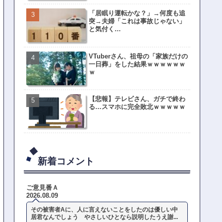
「居眠り運転かな？」→何度も追
突→夫婦「これは事故じゃない」
と気付く…
VTuberさん、祖母の「家族だけの
一日葬」をした結果ｗｗｗｗｗｗ
ｗ
【悲報】テレビさん、ガチで終わ
る…スマホに完全敗北ｗｗｗｗｗ
新着コメント
ご意見番Ａ
2026.08.09
その被害者Aに、人に言えないことをしたのは優しい中
居君なんでしょう やさしいひとなら説明したうえ謝...