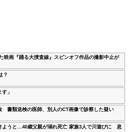
った映画『踊る大捜査線』スピンオフ作品の撮影中止が
は？
ます」
故 書類送検の医師、別人のCT画像で診察した疑い
ようと…40歳父親が溺れ死亡 家族3人で川遊びに 息