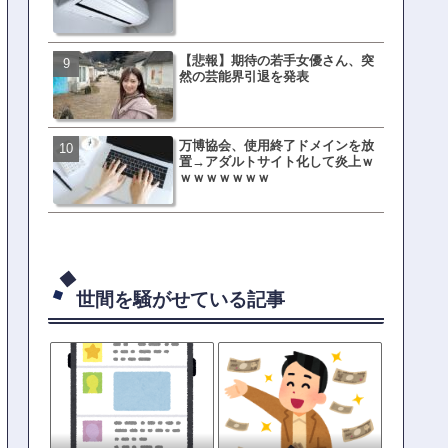
ｗｗｗｗｗｗｗｗ
【悲報】期待の若手女優さん、突
元TOKIO山口達也、家賃3.4
然の芸能界引退を発表
の新居を公開ｗｗｗｗｗｗ
万博協会、使用終了ドメインを放
母親「息子の借りた本が心
置→アダルトサイト化して炎上ｗ
真をSNS投稿→司書らから
ｗｗｗｗｗｗｗ
の指摘殺到
世間を騒がせている記事