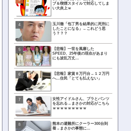
ブ＆喫煙スタイルで対応してしま
界ピリつくｗｗｗ
い大炎上ｗ
玉川徹「包丁男を結果的に死刑に
文春、沖縄問題の"触れては
したことになる」←これどう思
ない話"を暴露してしまうｗ
う？？？
ｗｗｗｗｗ
【悲報】一世を風靡した
ランサムウェア攻撃を受け
SPEED、25年後の現在があまり
レイ、わずか10日で復旧し
にも波乱万丈…
がこちら
【悲報】家賃８万円台→１２万円
福岡テレビ局にとんでもな
へ…住民「とても払えない」
アナが入社してしまうｗｗ
女性アイドルさん、ブラとパンツ
【衝撃】三笘が事故った時
を忘れる→まさかの対応がこちら
てた車ってさ…←これw w w 
ｗｗｗｗｗｗｗｗｗ
w w w w
熊本の避難所にクーラー300台到
有吉「うまくても絶対に行
着→まさかの事態に…
ない店」がこちら…ネット