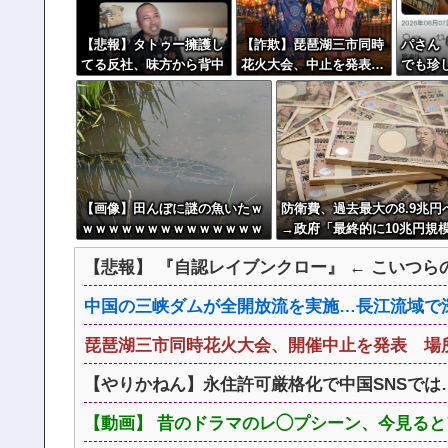
【悲報】タトゥー擁護し
【詐欺】琵琶湖三市同時
パさん
てる反社、味方から背中
花火大会、中止を発表…
でも珍
を刺される
チケット代や出店料の返
石破辞
金については明言せず
発生し
【画像】田んぼに謎の魚いたｗ
防衛費、過去最大の8.9兆円
ｗｗｗｗｗｗｗｗｗｗｗｗｗｗ
→政府「最終的に10兆円規
ｗｗｗｗｗｗｗ
なる可能性」
【悲報】 『自認レイブンクロー』 ← こいつ
中国の三峡ダムが全開放流を実施…長江流域で
琵琶湖三市同時花火大会、開催中止を発表 場
【やりかねん】永住許可厳格化で中国SNSでは
【動画】 昔のドラマのレ◯プシーン、今見る