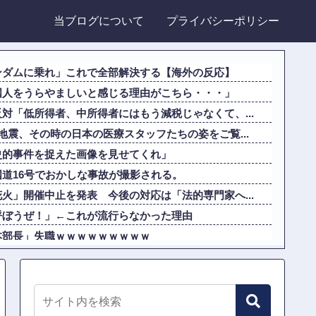
当ブログについて
プライバシーポリシー
ンダムに乗れ」これで全部解決する【海外の反応】
国人をうらやましいと感じる理由がこちら・・・」
対「低所得者、中所得者にはもう減税じゃなくて、...
地震、その時の日本の医療スタッフたちの姿をご覧...
史的事件を捉えた画像を見せてくれ」
道16号でおかしな事故が撮影される。
火」開催中止を発表 今後の対応は「法的専門家へ...
呼ぼうぜ！」←これが流行らなかった理由
本部長」失職ｗｗｗｗｗｗｗｗｗ
どうなさいますか？」ワイ喪主「直葬で(即答)...
共産党の街宣で見つかる（※画像あり）他
ルちとせよしの、極小パンティがHすぎる