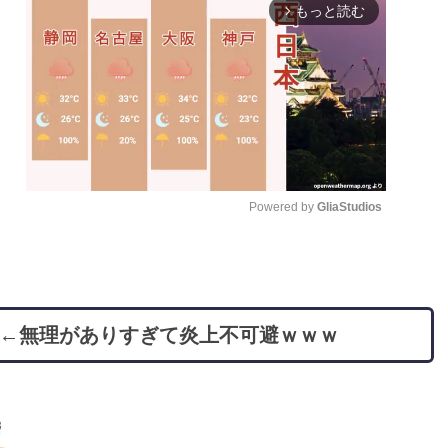
もっと読む
arrow_forward_ios
Powered by 
GliaStudios
M
u
t
」←無理がありすぎて炎上不可避ｗｗｗ
e