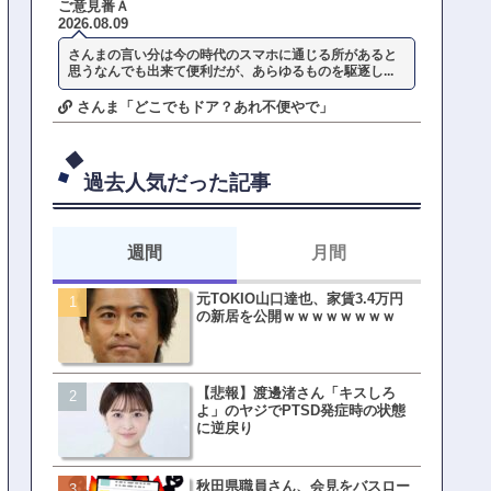
ご意見番Ａ
2026.08.09
さんまの言い分は今の時代のスマホに通じる所があると
思うなんでも出来て便利だが、あらゆるものを駆逐し...
さんま「どこでもドア？あれ不便やで」
過去人気だった記事
週間
月間
元TOKIO山口達也、家賃3.4万円
【悲報】東京着く前にHP尽
の新居を公開ｗｗｗｗｗｗｗｗ
方民ｗｗｗ移動だけで瀕死
【悲報】渡邊渚さん「キスしろ
【ファーw】水着女子さん「
よ」のヤジでPTSD発症時の状態
オッサン盗撮してる…通報
に逆戻り
ゃ！」→結果まさかの事態
てしまうw w w w w w w w 
秋田県職員さん、会見をバスロー
皇族確保策、天皇陛下の一