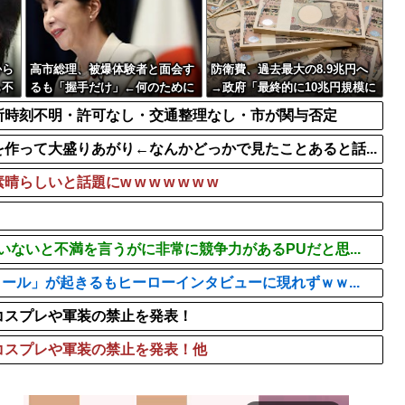
が握っていたｗｗｗｗ...
ラーメンハゲ「最近のインス
【悲報】取引先専務「Aを20
森下千里議員、「森下」で検
から
高市総理、被爆体験者と面会す
防衛費、過去最大の8.9兆円へ
も不
るも「握手だけ」←何のために
→政府「最終的に10兆円規模に
ｗｗ
会うんだよ…
なる可能性」
所時刻不明・許可なし・交通整理なし・市が関与否定
作って大盛りあがり←なんかどっかで見たことあると話...
いと話題にw w w w w w w
ないと不満を言うがに非常に競争力があるPUだと思...
ール」が起きるもヒーローインタビューに現れずｗｗ...
コスプレや軍装の禁止を発表！
コスプレや軍装の禁止を発表！他