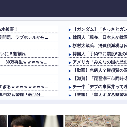
洪水被害！
【ガンダム】「さっさとガ
問題、ラブホテルから...
韓国人「現在、日本人が韓
杉村太蔵氏、消費税減税は反
ついに６割割れ
韓国人「手術中に震度6強の
30万再生ｗｗｗｗｗ...
アメリカ「みんなの国の歴
【動画】急病人？横須賀の国
【滋賀】「琵琶湖三市同時花
ぎるｗｗｗｗｗｗｗｗ...
チー牛「デブの事豚丼って
門家も警鐘「救助は...
【悲報】「美人すぎる県警
こり」を撮影、だがお...
【衝撃】葬儀屋「火葬プランは
?悲報?リアルみいちゃん、
【画像】有村架純似グラド