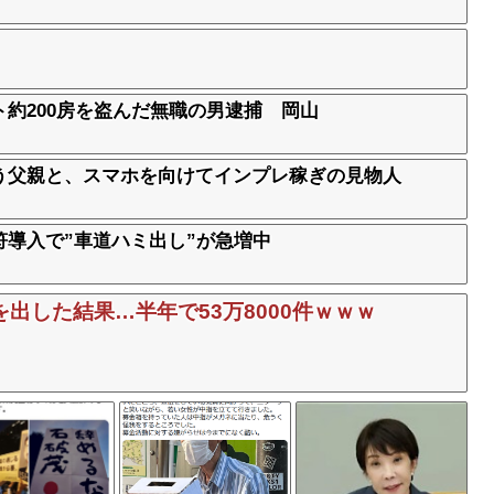
約200房を盗んだ無職の男逮捕 岡山
う父親と、スマホを向けてインプレ稼ぎの見物人
導入で”車道ハミ出し”が急増中
出した結果…半年で53万8000件ｗｗｗ