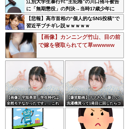
江別大学生暴行ﾀﾋ″主犯格″の川口侑斗被告
に「無期懲役」の判決→当時17歳少年に
「懲役30年」の判決
【悲報】高市首相の“個人的なSNS投稿”で
習近平ブチギレ説ｗｗｗｗｗ
【画像】カンニング竹山、目の前
で嫁を寝取られてて草wwwww
【画像】宇垣美里「学生時代は
【爆笑動画】ママさん「新しい
全然モテなかったです」←これ
洗濯機買って1発目に回したらコ
ほんまかぁ？w w w w w w w w
レw」←こwれwはw w w w w w
w w w w