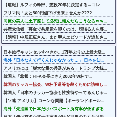
【速報】ルフィの幹部、懲役20年に決定する←コレ...
フリマ民「あと500円値下げ出来ませんか????...
同僚の美人に土下座して必死に頼んだらこうなるｗｗ...
共産党信者「募金で共産党を叩くのは、頑張る人を邪...
【朗報】中居正広さん、また聖人エピソードが追加さ...
日本旅行キャンセルすべきか…1万年ぶり史上最大級...
海外「日本なんて行くんじゃなかった…」 日本を知...
アメリカには「膨大な量の兵器がある」トランプ大統...
韓国人「悲報：FIFA会長にさえ2002年W杯で...
韓国のサッカー協会、W杯予選等を裁くために訪韓し...
韓国人「日本のサッカー協会も性接待やってるんじゃ...
【ソ連-アメリカ】コーンな問題【ポーランドボール...
海外「先進国で日本だけパスポート所有率が低すぎる...
日本「俺は有名な武士の家系だけど世界のみんなは先...