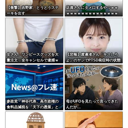
【衝撃】吉野家、とうとうステ
店員さんにタメ口するやつｗｗ
ーキを出す
ｗｗｗｗｗｗｗｗｗｗｗｗｗｗ
ｗｗｗｗｗｗｗｗ
女さん、ワンピースグッズを大
【悲報】渡邊渚さん「キスしろ
量注文→全キャンセルで逮捕ｗ
よ」のヤジでPTSD発症時の状態
ｗｗ
に逆戻り
参政党・神谷代表、高市政権の
母がUFOを見たって言ってきた
食料品減税を「天下の愚策」と
んだが…
一刀両断