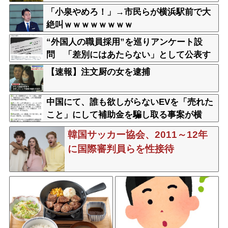
「小泉やめろ！」→市民らが横浜駅前で大
絶叫ｗｗｗｗｗｗｗｗ
“外国人の職員採用”を巡りアンケート設
問 「差別にはあたらない」として公表す
る方針を決定 三重県
【速報】注文厨の女を逮捕
中国にて、誰も欲しがらないEVを「売れた
こと」にして補助金を騙し取る事案が横
行。販売実績水増し
韓国サッカー協会、2011～12年
に国際審判員らを性接待