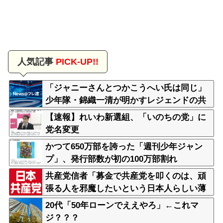
人気記事
PICK-UP!!
「ジャニーさんとつかこうへい氏は同じ」
少年隊・錦織一清が明かすレジェンドの共
通点と我流の演出論
【速報】れいわ新選組、「いのちの党」に
党名変更
かつて650万部を誇った「週刊少年ジャン
プ」、発行部数が初の100万部割れ
共産党信者「募金で共産党を叩くのは、頑
張る人を邪魔したいという日本人らしい薄
暗い欲望のせい」
20代「50年ローンでええやろ」←これマ
ジ？？？