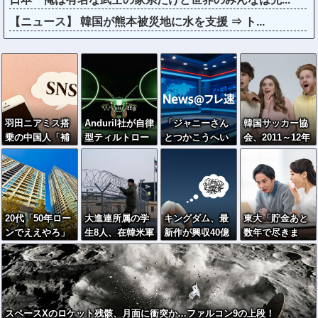
【ニュース】 韓国が熊本被災地に水を支援 ⇒ ト...
羽田ニアミス搭
Anduril社が自律
「ジャニーさん
韓国サッカー協
乗の中国人「補
型ティルトロー
とつかこうへい
会、2011～12年
償も見舞いもな
ター攻撃ドロー
氏は同じ」少年
に国際審判員ら
い」中国ネット
ンのコンセプト
隊・錦織一清が
を性接待
「いや要らんや
で衝撃を与え
明かすレジェン
ろ」
る！
ドの共通点と我
流の演出論
20代「50年ロー
大進連所属の学
キングダム、最
東大「貯金あと
ンでええやろ」
生8人、在韓米軍
新作が興収40億
数年で尽きま
←これマ
平沢基地に無断
突破も中国でバ
す」→研究者削
ジ？？？
侵入…米軍によ
ズらない→現地
減へ…
り身柄拘束！
のリアルな評価
を検証
スペースXのロケット残骸、月面に衝突か…ファルコン9の上段！