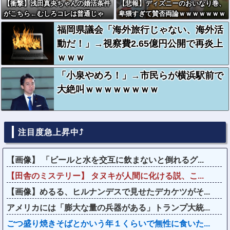
【衝撃】浅田真央ちゃんの婚活条件
【悲報】ディズニーのおいなり巻、
がこちら←むしろコレは普通じゃ
卑猥すぎて賛否両論ｗｗｗｗｗｗｗ
ね？w w w w w w w w
ｗ
福岡県議会「海外旅行じゃない、海外活
動だ！」→視察費2.65億円公開で再炎上
ｗｗｗ
「小泉やめろ！」→市民らが横浜駅前で
大絶叫ｗｗｗｗｗｗｗｗ
注目度急上昇中⤴
【画像】 「ビールと水を交互に飲まないと倒れるグ...
【田舎のミステリー】 タヌキが人間に化ける説、こ...
【画像】めるる、ヒルナンデスで見せたデカケツがそ...
アメリカには「膨大な量の兵器がある」トランプ大統...
ごつ盛り焼きそばとかいう年１くらいで無性に食いた...