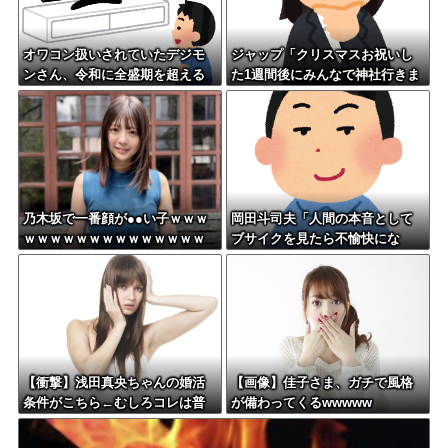
オワコン扱いされていたデジモ
ジャップ「クリスマスお祝いし
ンさん、令和に全盛期を超える
た1週間後にみんなで神社行きま
利益を生み出していた
す」←これ
乃木坂で一番顔が●●い子ｗｗｗ
岡田斗司夫「人間の本音として
ｗｗｗｗｗｗｗｗｗｗｗｗｗｗ
ブサイクを見たら不愉快にな
ｗｗ
る。この責任をどうとるんだ」
【衝撃】浅田真央ちゃんの婚活
【画像】佳子さま、ガチで風格
条件がこちら←むしろコレは普
が備わってくるwwwww
通じゃね？w w w w w w w w