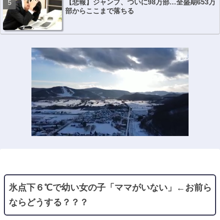
【悲報】ジャンプ、ついに98万部…全盛期653万
部からここまで落ちる
氷点下６℃で幼い女の子「ママがいない」←お前ら
ならどうする？？？