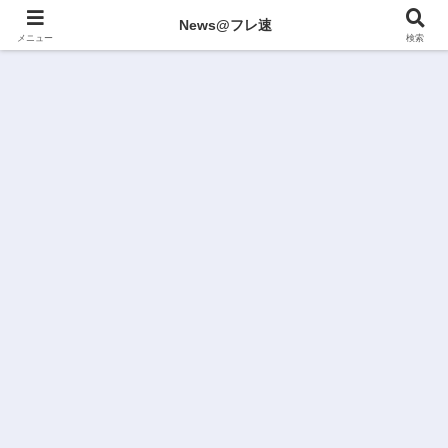
News@フレ速
メニュー
検索