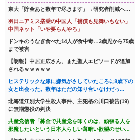
東大「貯金あと数年で尽きます」→研究者削減へ…
羽田ニアミス搭乗の中国人「補償も見舞いもない」
中国ネット「いや要らんやろ」
ドンキのうなぎ食べた14人が食中毒…3歳児から75歳
まで被害
【朗報】中居正広さん、また聖人エピソードが追加
されるｗｗｗｗｗ
ヒステリックな嫁に嫌気がさしていたころに8歳下の
女と出会った。数年はただの知り合いなけだっ...
北海道江別大学生殺人事件、主犯格の川口被告(19)
に無期懲役の判決
共産党信者「募金で共産党を叩くのは、頑張る人を
邪魔したいという日本人らしい薄暗い欲望のせい...