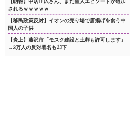
【朗報】中居正広さん、また聖人エピソードが追加
されるｗｗｗｗｗ
【移民政策反対】イオンの売り場で唐揚げを食う中
国人の子供
【炎上】藤沢市「モスク建設と土葬も許可します」
→3万人の反対署名も却下