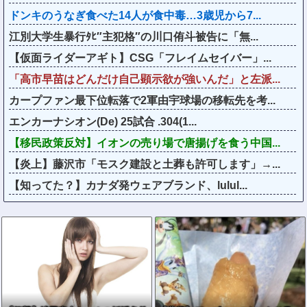
ドンキのうなぎ食べた14人が食中毒…3歳児から7...
江別大学生暴行ﾀﾋ″主犯格″の川口侑斗被告に「無...
【仮面ライダーアギト】CSG「フレイムセイバー」...
「高市早苗はどんだけ自己顕示欲が強いんだ」と左派...
カープファン最下位転落で2軍由宇球場の移転先を考...
エンカーナシオン(De) 25試合 .304(1...
【移民政策反対】イオンの売り場で唐揚げを食う中国...
【炎上】藤沢市「モスク建設と土葬も許可します」→...
【知ってた？】カナダ発ウェアブランド、lulul...