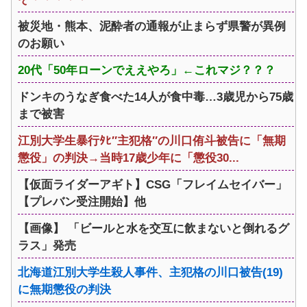
被災地・熊本、泥酔者の通報が止まらず県警が異例
のお願い
20代「50年ローンでええやろ」←これマジ？？？
ドンキのうなぎ食べた14人が食中毒…3歳児から75歳
まで被害
江別大学生暴行ﾀﾋ″主犯格″の川口侑斗被告に「無期
懲役」の判決→当時17歳少年に「懲役30...
【仮面ライダーアギト】CSG「フレイムセイバー」
【プレバン受注開始】他
【画像】 「ビールと水を交互に飲まないと倒れるグ
ラス」発売
北海道江別大学生殺人事件、主犯格の川口被告(19)
に無期懲役の判決