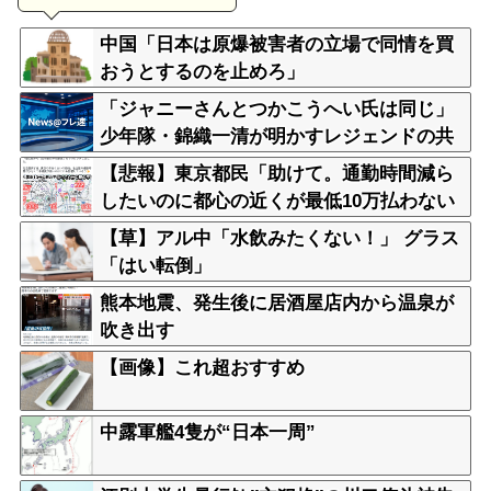
中国「日本は原爆被害者の立場で同情を買
おうとするのを止めろ」
「ジャニーさんとつかこうへい氏は同じ」
少年隊・錦織一清が明かすレジェンドの共
通点と我流の演出論
【悲報】東京都民「助けて。通勤時間減ら
したいのに都心の近くが最低10万払わない
と住めないの」
【草】アル中「水飲みたくない！」 グラス
「はい転倒」
熊本地震、発生後に居酒屋店内から温泉が
吹き出す
【画像】これ超おすすめ
中露軍艦4隻が“日本一周”