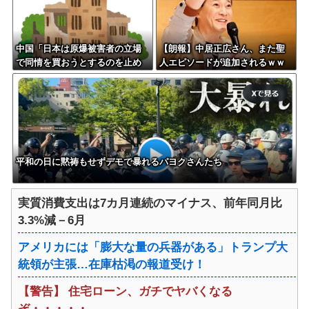
中国「日本は原爆被害者の立場
【朗報】中居正広さん、また聖
で同情を買おうとするのを止め
人エピソードが追加されるｗｗ
ろ」
ｗｗｗ
平和の日に黙祷もせずデモで暴れるパヨクさんたち
実質消費支出は7カ月連続のマイナス、前年同月比
3.3%減－6月
アメリカには「膨大な量の兵器がある」トランプ大
統領が主張…在庫枯渇の報道受け！
【警告】 住宅ローン、ガチでヤバくなる
ぞ・・・・・