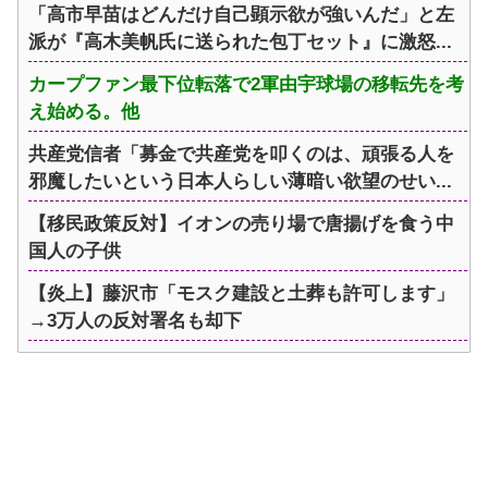
「高市早苗はどんだけ自己顕示欲が強いんだ」と左
派が『高木美帆氏に送られた包丁セット』に激怒...
カープファン最下位転落で2軍由宇球場の移転先を考
え始める。他
共産党信者「募金で共産党を叩くのは、頑張る人を
邪魔したいという日本人らしい薄暗い欲望のせい...
【移民政策反対】イオンの売り場で唐揚げを食う中
国人の子供
【炎上】藤沢市「モスク建設と土葬も許可します」
→3万人の反対署名も却下