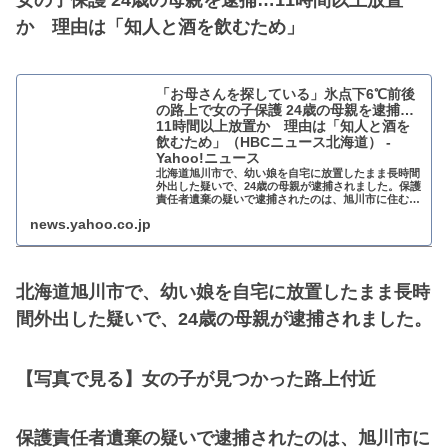
女の子保護 24歳の母親を逮捕…11時間以上放置
か 理由は「知人と酒を飲むため」
「お母さんを探している」氷点下6℃前後
の路上で女の子保護 24歳の母親を逮捕…
11時間以上放置か 理由は「知人と酒を
飲むため」（HBCニュース北海道） -
Yahoo!ニュース
北海道旭川市で、幼い娘を自宅に放置したまま長時間
外出した疑いで、24歳の母親が逮捕されました。保護
責任者遺棄の疑いで逮捕されたのは、旭川市に住む24
歳の女です。女は26日夜ごろ、一緒に住む6
news.yahoo.co.jp
北海道旭川市で、幼い娘を自宅に放置したまま長時
間外出した疑いで、24歳の母親が逮捕されました。
【写真で見る】女の子が見つかった路上付近
保護責任者遺棄の疑いで逮捕されたのは、旭川市に