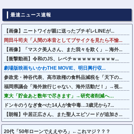
最速ニュース速報
【画像】ニートワイが親に送ったブチギレLINEが...
岡田斗司夫「人間の本音としてブサイクを見たら不愉...
【画像】「マスク美人さん、また我々を欺く」←海外...
【衝撃動画】令和のJS、レベチｗｗｗｗｗｗｗｗｗ...
劇場版映画ちいかわTHE MOVIE、明日興行収...
参政党・神谷代表、高市政権の食料品減税を「天下の...
福岡県議会「海外旅行じゃない、海外活動だ！」→視...
東大「貯金あと数年で尽きます」→研究者削減へ…
ドンキのうなぎ食べた14人が食中毒…3歳児から7...
【朗報】中居正広さん、また聖人エピソードが追加さ...
20代「50年ローンでええやろ」←これマジ？？？