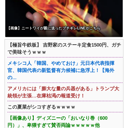
【画像】ニートワイが親に送ったブチギレLINEがこちら
【極旨牛鉄板】 吉野家のステーキ定食1500円、ガチ
で美味そうｗｗｗ
メキシコ人「韓国、やめておけ」元日本代表指揮
官、韓国代表の新監督有力候補に急浮上！【海外
の...
アメリカには「膨大な量の兵器がある」トランプ大
統領が主張…在庫枯渇の報道受け！
この夏菜がシコすぎるｗｗｗｗ
【画像あり】ディズニーの「おいなり巻（600
円）」、卑猥すぎて賛否両論ｗｗｗｗｗ他