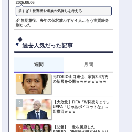
2026.08.06
多すぎ！被害者や遺族の気持ちを考えろ
無期懲役、去年の仮釈放わずか４人…もう実質終身
刑だった
過去人気だった記事
週間
月間
元TOKIO山口達也、家賃3.4万円
【悲報】東京着く前にHP尽
の新居を公開ｗｗｗｗｗｗｗｗ
方民ｗｗｗ移動だけで瀕死
【大敗北】FIFA「W杯売ります」
【ファーw】水着女子さん「
UEFA「じゃあボイコットな」→
オッサン盗撮してる…通報
即撤回ｗｗｗ
ゃ！」→結果まさかの事態
てしまうw w w w w w w w 
【悲報】一世を風靡した
皇族確保策、天皇陛下の一
SPEED、25年後の現在があまり
界ピリつくｗｗｗ