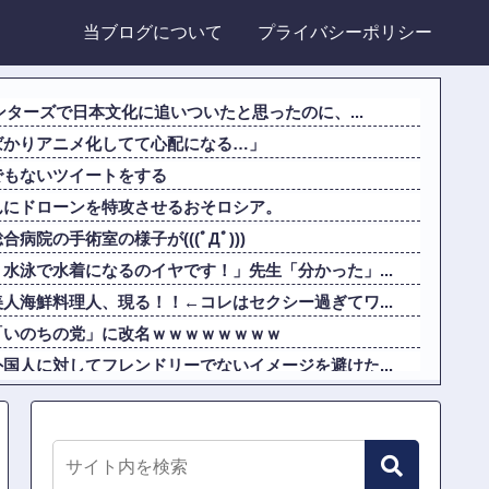
当ブログについて
プライバシーポリシー
ンターズで日本文化に追いついたと思ったのに、...
ばかりアニメ化してて心配になる…」
でもないツイートをする
んにドローンを特攻させるおそロシア。
院の手術室の様子が(((ﾟДﾟ)))
水泳で水着になるのイヤです！」先生「分かった」...
人海鮮料理人、現る！！←コレはセクシー過ぎてワ...
「いのちの党」に改名ｗｗｗｗｗｗｗｗ
国人に対してフレンドリーでないイメージを避けた...
なかった…」 日本を知ってしまったディズニー信...
「私を愛してね！」
力ありすぎてクッソワロタｗｗｗｗｗｗｗｗｗ他