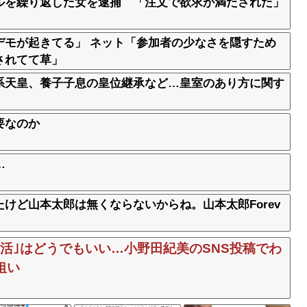
ルを繰り返した女を逮捕 「注文で欲求が満たされた」
デモが起きてる」 ネット「参加者の少なさを隠すため
されてて草」
系天皇、養子子息の皇位継承など…皇室のあり方に関す
要なのか
…
けど山本太郎は無くならないからね。山本太郎Forev
活｣はどうでもいい…小野田紀美のSNS投稿でわ
狙い