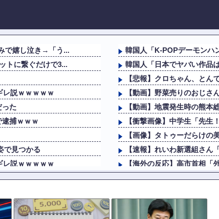
で嬉し泣き→「う...
韓国人「K-POPデーモンハ
トに繋ぐだけで3...
韓国人「日本でヤバい作品
【悲報】クロちゃん、とん
ギレ説ｗｗｗｗｗ
【動画】野菜売りのおじさ
だった
【動画】地震発生時の熊本総合病
で逮捕ｗｗｗ
【衝撃画像】中学生「先生！
【画像】タトゥーだらけの美
姿で見つかる
【速報】れいわ新選組さん
ギレ説ｗｗｗｗｗ
【海外の反応】高市首相「外
だった
海外「日本なんて行くんじゃ
【画像】Hカップグラドル
【画像】このボケて、破壊