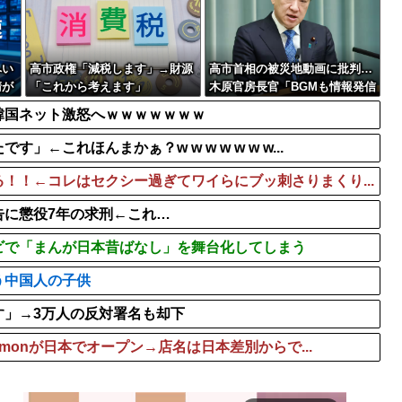
スジが見える衣装...
【画像】女子アナさんの谷
て賛否両論ｗｗｗｗ...
【悲報】みのもんたさん、
【画像】片山さつき（67）
へい
高市政権「減税します」→財源
高市首相の被災地動画に批判…
清が
「これから考えます」
木原官房長官「BGMも情報発信
と我
の一つ」
韓国ネット激怒へｗｗｗｗｗｗｗ
これほんまかぁ？w w w w w w w...
！！←コレはセクシー過ぎてワイらにブッ刺さりまくり...
告に懲役7年の求刑←これ…
ビで「まんが日本昔ばなし」を舞台化してしまう
う中国人の子供
す」→3万人の反対署名も却下
emonが日本でオープン→店名は日本差別からで...