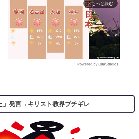
もっと読む
arrow_forward_ios
Powered by 
GliaStudios
M
u
t
た」発言→キリスト教界ブチギレ
e