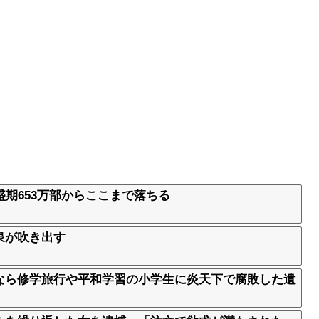
盛期653万部からここまで落ちる
泉が吹き出す
なら修学旅行や平和学習の小学生に炎天下で腐敗した遺