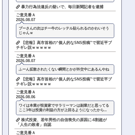
暴力行為法違反の疑いで、毎日新聞記者を逮捕
ご意見番Ａ
2026.08.07
プーさんの次はチー牛のレッテル貼られるのかわいそう
じゃんｗ
【悲報】高市首相の“個人的なSNS投稿”で習近平ブ
チギレ説ｗｗｗｗｗ
ご意見番Ａ
2026.08.07
ふーん拡散されたくない瞬間とかが外交中にあるんやね
【悲報】高市首相の“個人的なSNS投稿”で習近平ブ
チギレ説ｗｗｗｗｗ
ご意見番Ａ
2026.08.06
ワイは本業が投資家でサラリーマンは副業だと思ってる
ここ3年は投資の利益の方が上回るようになったから...
株式投資、若年男性の自信喪失の原因に-6割超が
「人生の敗者」自認
ご意見番Ａ