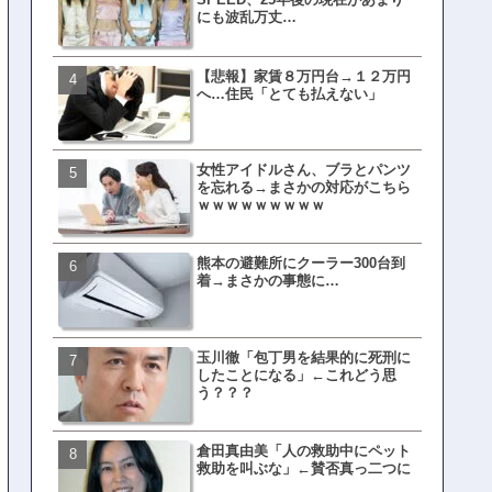
にも波乱万丈…
【悲報】家賃８万円台→１２万円
文春、沖縄問題の"触れては
へ…住民「とても払えない」
ない話"を暴露してしまうｗ
ｗｗｗｗｗ
女性アイドルさん、ブラとパンツ
ランサムウェア攻撃を受け
を忘れる→まさかの対応がこちら
レイ、わずか10日で復旧し
ｗｗｗｗｗｗｗｗｗ
がこちら
熊本の避難所にクーラー300台到
福岡テレビ局にとんでもな
着→まさかの事態に…
アナが入社してしまうｗｗ
玉川徹「包丁男を結果的に死刑に
【衝撃】三笘が事故った時
したことになる」←これどう思
てた車ってさ…←これw w w 
う？？？
w w w w
倉田真由美「人の救助中にペット
有吉「うまくても絶対に行
救助を叫ぶな」←賛否真っ二つに
ない店」がこちら…ネット
ｗｗｗｗｗｗｗｗ