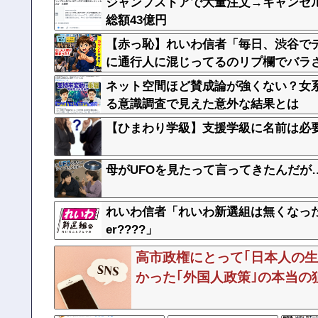
ジャンプストアで大量注文→キャンセ
総額43億円
【赤っ恥】れいわ信者「毎日、渋谷で
に通行人に混じってるのリプ欄でバラ
ネット空間ほど賛成論が強くない？女
る意識調査で見えた意外な結果とは
【ひまわり学級】支援学級に名前は必
母がUFOを見たって言ってきたんだが
れいわ信者「れいわ新選組は無くなった
er????」
高市政権にとって｢日本人の生
かった｢外国人政策｣の本当の