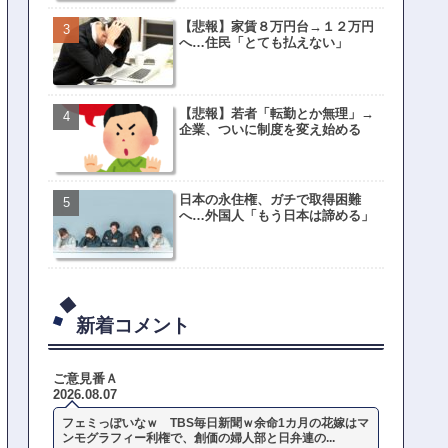
【悲報】家賃８万円台→１２万円
へ…住民「とても払えない」
【悲報】若者「転勤とか無理」→
企業、ついに制度を変え始める
日本の永住権、ガチで取得困難
へ…外国人「もう日本は諦める」
新着コメント
ご意見番Ａ
2026.08.07
フェミっぽいなｗ TBS毎日新聞ｗ余命1カ月の花嫁はマ
ンモグラフィー利権で、創価の婦人部と日弁連の...