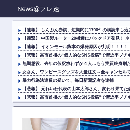
News@フレ速
【速報】 しんぶん赤旗、短期間に1700件の購読申し込み
【衝撃】 中国製ルーター20機種にバックドア発見！ ネッ
【速報】 イオンモール熊本の爆発原因が判明！！！！
【悲報】高市首相の“個人的なSNS投稿”で習近平ブチ
無期懲役、去年の仮釈放わずか４人…もう実質終身刑
女さん、ワンピースグッズを大量注文→全キャンセル
暴力行為法違反の疑いで、毎日新聞記者を逮捕
【悲報】 元れいわ代表の山本太郎さん、変わり果てた
【悲報】高市首相の“個人的なSNS投稿”で習近平ブチ
無期懲役、去年の仮釈放わずか４人…もう実質終身刑
【衝撃】吉野家、とうとうステーキを出す
中露軍艦4隻が“日本一周”