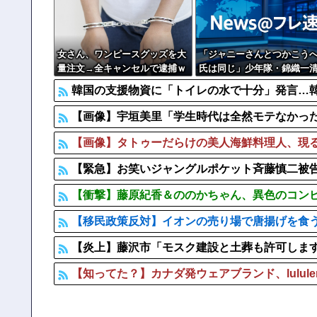
【画像】 ビリー・アイリッシュ(24)さん、ライブでマン
【悲報】 ディズニーのおいなり巻（600円）、卑猥すぎ
女さん、ワンピースグッズを大
「ジャニーさんとつかこう
量注文→全キャンセルで逮捕ｗ
氏は同じ」少年隊・錦織一
ｗｗ
明かすレジェンドの共通点
韓国の支援物資に「トイレの水で十分」発言…
流の演出論
【画像】宇垣美里「学生時代は全然モテなかったです」←
【画像】タトゥーだらけの美人海鮮料理人、現る
【緊急】お笑いジャングルポケット斉藤慎二被
【衝撃】藤原紀香＆ののかちゃん、異色のコン
【移民政策反対】イオンの売り場で唐揚げを食
【炎上】藤沢市「モスク建設と土葬も許可しま
【知ってた？】カナダ発ウェアブランド、lulul