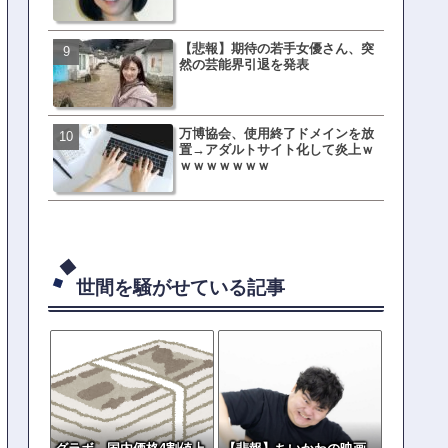
【悲報】期待の若手女優さん、突
母親「息子の借りた本が心
然の芸能界引退を発表
真をSNS投稿→司書らから
の指摘殺到
万博協会、使用終了ドメインを放
元TOKIO山口達也、家賃3.4
置→アダルトサイト化して炎上ｗ
の新居を公開ｗｗｗｗｗｗ
ｗｗｗｗｗｗｗ
世間を騒がせている記事