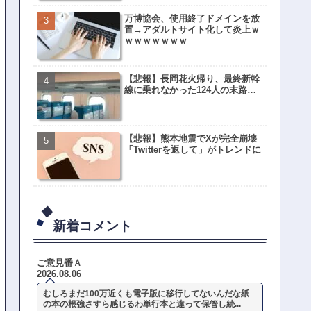
万博協会、使用終了ドメインを放
置→アダルトサイト化して炎上ｗ
ｗｗｗｗｗｗｗ
【悲報】長岡花火帰り、最終新幹
線に乗れなかった124人の末路…
【悲報】熊本地震でXが完全崩壊
「Twitterを返して」がトレンドに
新着コメント
ご意見番Ａ
2026.08.06
むしろまだ100万近くも電子版に移行してないんだな紙
の本の根強さすら感じるわ単行本と違って保管し続...