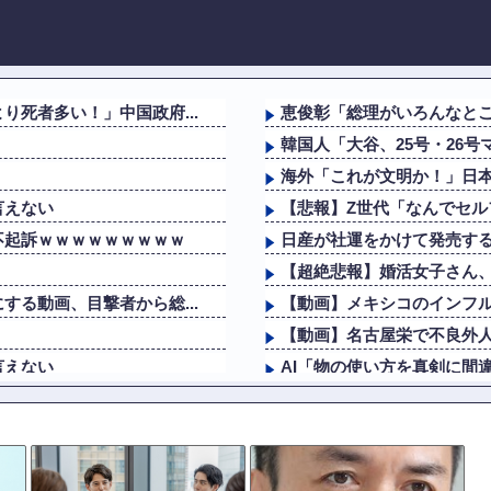
死者多い！」中国政府...
恵俊彰「総理がいろんなとこ
韓国人「大谷、25号・26号
海外「これが文明か！」日
言えない
【悲報】Z世代「なんでセ
不起訴ｗｗｗｗｗｗｗｗｗ
日産が社運をかけて発売する
【超絶悲報】婚活女子さん
る動画、目撃者から総...
【動画】メキシコのインフ
【動画】名古屋栄で不良外
言えない
AI「物の使い方を真剣に間
らここまで落ちる
ロシア「お前らの国にある
悪口回避＆一人好きの私、同
個人情報を執拗に聞き...
ChatGPTに聞いた10年後の