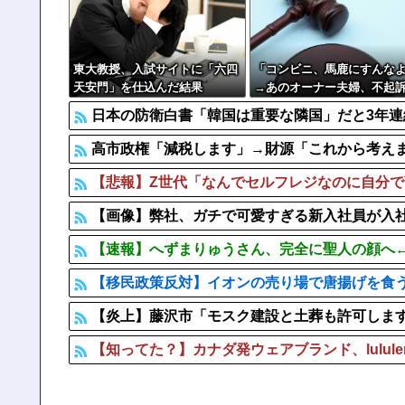
【悲報】 アメリカで今も続いてる近親相姦の一族がや
【画像】 パン線透けまくってるOLの尻ｗｗｗｗｗｗ
東大教授、入試サイトに「六四
「コンビニ、馬鹿にすんな
天安門」を仕込んだ結果
→あのオーナー夫婦、不起
ｗｗｗｗｗｗｗｗ
日本の防衛白書「韓国は重要な隣国」だと3年
高市政権「減税します」→財源「これから考え
【悲報】Z世代「なんでセルフレジなのに自分
【画像】弊社、ガチで可愛すぎる新入社員が入社
【速報】へずまりゅうさん、完全に聖人の顔へ←これw 
【移民政策反対】イオンの売り場で唐揚げを食
【炎上】藤沢市「モスク建設と土葬も許可しま
【知ってた？】カナダ発ウェアブランド、lulul