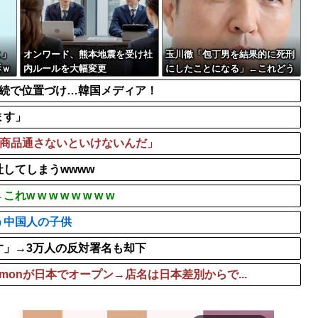
ばすぎる
スーパーカブってもう完全に
Spotify最近入れたんだ
漫画を5000冊以上所持して
よ」
オンワード、熊本地震を受け社
玉川徹「包丁男を結果的に死刑
訴ｗ
内ルールを大幅変更
にしたことになる」←これどう
思う？？？
連続で位置づけ…韓国メディア！
ます」
で商品通さないといけないんだ」
してしまうwwww
w w w w w w w
う中国人の子供
す」→3万人の反対署名も却下
emonが日本でオープン→店名は日本差別からで...