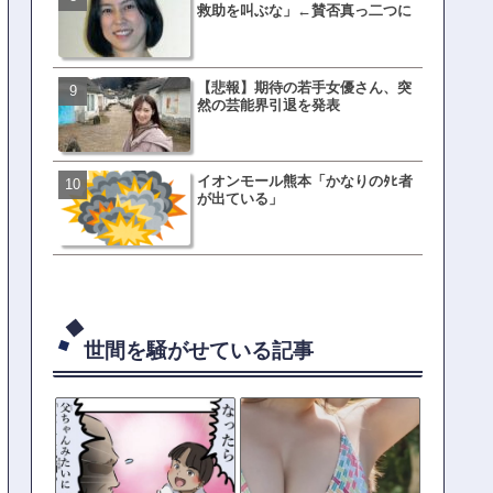
救助を叫ぶな」←賛否真っ二つに
てた車ってさ…←これw w w 
w w w w
【悲報】期待の若手女優さん、突
有吉「うまくても絶対に行
然の芸能界引退を発表
ない店」がこちら…ネット
ｗｗｗｗｗｗｗｗ
イオンモール熊本「かなりのﾀﾋ者
母親「息子の借りた本が心
が出ている」
真をSNS投稿→司書らから
の指摘殺到
世間を騒がせている記事