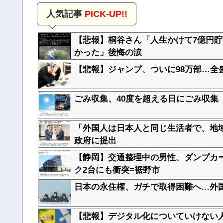
人気記事
PICK-UP!!
【悲報】桐谷さん「人生かけて7億円
かった」後悔の涙
【悲報】ジャンプ、ついに98万部…全
ごみ収集、40度を超える日にごみ収
「外国人は日本人と同じ生活者で、地
政府に提出
【静岡】交通整理中の男性、ダンプカ
ク2台にも衝突=裾野市
日本の永住権、ガチで取得困難へ…外
【悲報】デジタル化についていけない