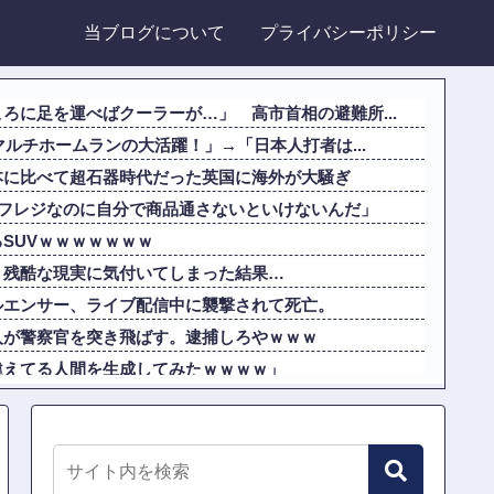
当ブログについて
プライバシーポリシー
ろに足を運べばクーラーが…」 高市首相の避難所...
マルチホームランの大活躍！」→「日本人打者は...
本に比べて超石器時代だった英国に海外が大騒ぎ
ルフレジなのに自分で商品通さないといけないんだ」
SUVｗｗｗｗｗｗｗ
、残酷な現実に気付いてしまった結果…
ルエンサー、ライブ配信中に襲撃されて死亡。
人が警察官を突き飛ばす。逮捕しろやｗｗｗ
違えてる人間を生成してみたｗｗｗｗ」
似非エッフェル塔を見せてくれ！」
僚から「自サバ女かと思ってた」と言われモヤモヤ...
18期