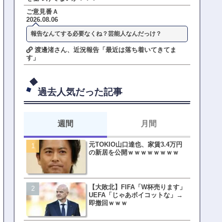
ご意見番Ａ
2026.08.06
報告なんてする必要なくね？芸能人なんだっけ？
渡邊渚さん、近況報告「最近は落ち着いてきてま
す」
過去人気だった記事
週間
月間
元TOKIO山口達也、家賃3.4万円
【悲報】東京着く前にHP尽
の新居を公開ｗｗｗｗｗｗｗｗ
方民ｗｗｗ移動だけで瀕死
【大敗北】FIFA「W杯売ります」
【ファーw】水着女子さん「
UEFA「じゃあボイコットな」→
オッサン盗撮してる…通報
即撤回ｗｗｗ
ゃ！」→結果まさかの事態
てしまうw w w w w w w w 