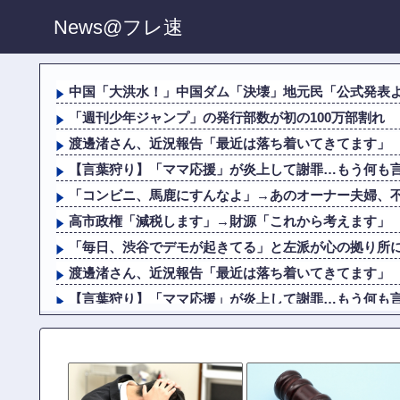
News@フレ速
中国「大洪水！」中国ダム「決壊」地元民「公式発表より
「週刊少年ジャンプ」の発行部数が初の100万部割れ
渡邊渚さん、近況報告「最近は落ち着いてきてます」
【言葉狩り】「ママ応援」が炎上して謝罪…もう何も
「コンビニ、馬鹿にすんなよ」→あのオーナー夫婦、
高市政権「減税します」→財源「これから考えます」
「毎日、渋谷でデモが起きてる」と左派が心の拠り所にす
渡邊渚さん、近況報告「最近は落ち着いてきてます」
【言葉狩り】「ママ応援」が炎上して謝罪…もう何も
【悲報】ジャンプ、ついに98万部…全盛期653万部か
高市政権「減税します」→財源「これから考えます」
日本製紙の記者会見に出席した某メディア記者、被害者の