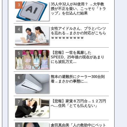
35人中32人がAI使用？ →大学教
皇族確保策、天皇陛下の一
授が不正を疑い、こっそり「トラ
界ピリつくｗｗｗ
ップ」を仕込んだ結果
女性アイドルさん、ブラとパンツ
文春、沖縄問題の"触れては
を忘れる→まさかの対応がこちら
ない話"を暴露してしまうｗ
ｗｗｗｗｗｗｗｗｗ
ｗｗｗｗｗ
【悲報】一世を風靡した
ランサムウェア攻撃を受け
SPEED、25年後の現在があまり
レイ、わずか10日で復旧し
にも波乱万丈…
がこちら
熊本の避難所にクーラー300台到
ネット民、橋本愛の５年前
着→まさかの事態に…
を発掘→再炎上へｗｗｗｗ
【悲報】家賃８万円台→１２万円
福岡テレビ局にとんでもな
へ…住民「とても払えない」
アナが入社してしまうｗｗ
倉田真由美「人の救助中にペット
【衝撃】三笘が事故った時