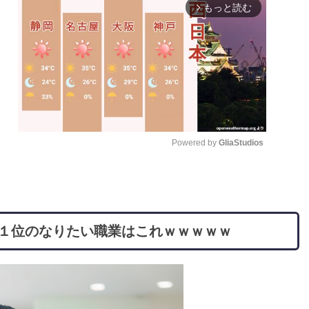
もっと読む
arrow_forward_ios
Powered by 
GliaStudios
M
u
t
ｗ １位のなりたい職業はこれｗｗｗｗｗ
e