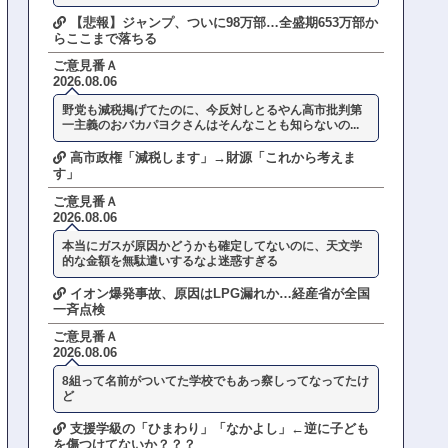
【悲報】ジャンプ、ついに98万部…全盛期653万部か
らここまで落ちる
ご意見番Ａ
2026.08.06
野党も減税掲げてたのに、今反対しとるやん高市批判第
一主義のおバカパヨクさんはそんなことも知らないの...
高市政権「減税します」→財源「これから考えま
す」
ご意見番Ａ
2026.08.06
本当にガスが原因かどうかも確定してないのに、天文学
的な金額を無駄遣いするなよ迷惑すぎる
イオン爆発事故、原因はLPG漏れか…経産省が全国
一斉点検
ご意見番Ａ
2026.08.06
8組って名前がついてた学校でもあっ察しってなってたけ
ど
支援学級の「ひまわり」「なかよし」←逆に子ども
を傷つけてないか？？？