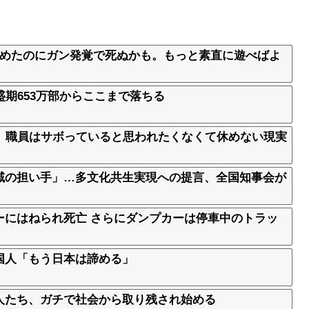
貯めたのにガン発覚で死ぬかも。もっと素直に遊べばよ
盛期653万部からここまで落ちる
集 職員はサボっていると思われたくなくて休めない現実
域の担い手」…多文化共生実現への提言、全国知事会が
ーにはねられ死亡 さらにダンプカーは停車中のトラッ
国人「もう日本は諦める」
人たち、ガチで社会から取り残され始める