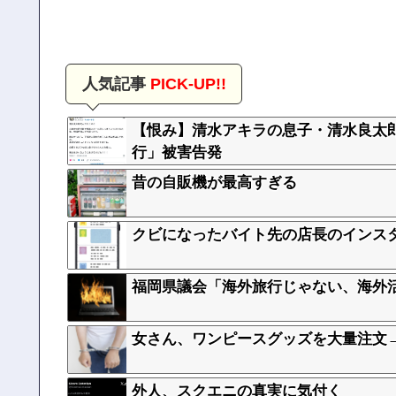
人気記事
PICK-UP!!
【恨み】清水アキラの息子・清水良太
行」被害告発
昔の自販機が最高すぎる
クビになったバイト先の店長のインス
福岡県議会「海外旅行じゃない、海外活
女さん、ワンピースグッズを大量注文
外人、スクエニの真実に気付く