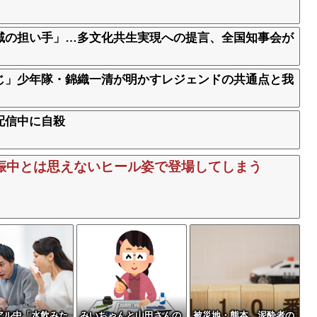
域の担い手」…多文化共生実現への提言、全国知事会が
じ」少年隊・錦織一清が明かすレジェンドの共通点と我
配信中に自殺
娠中とは思えないヒール姿で登場してしまう
アル中「水飲みた
みいちゃんと山田さんの
被災地・熊本、泥酔者の