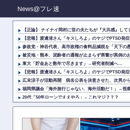
News@フレ速
【正論】 ナイナイ岡村に世の夫たちが『大共感』して
【悲報】渡邊渚さん「キスしろよ」のヤジでPTSD発
参政党・神谷代表、高市政権の食料品減税を「天下の
被災地・熊本、泥酔者の通報が止まらず県警が異例の
東大「貯金あと数年で尽きます」→研究者削減へ…
【悲報】渡邊渚さん「キスしろよ」のヤジでPTSD発
広末涼子が活動再開 病名公表を決意させた、次男か
福岡県議会「海外旅行じゃない、海外活動だ！」→視察費2
20代「50年ローンでええやろ」←これマジ？？？
芸能界を引退した爆乳女、なぜか今もSNSでお◯ぱい
【悲報】 熊本県知事、報道陣土足取材にマジギレ「遺族
中国「台風接近！」台風13号「三峡直撃予測」中国「上