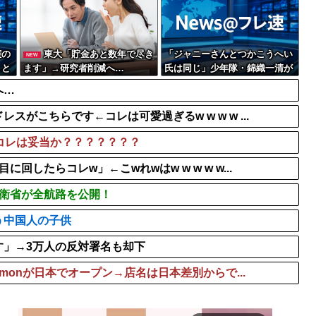
多くの人が「人生オワ...
吉野家のステーキ定食1500
してしまう・・・・・
島倉りか様、モッツァレラ
t.A.T.u.のドタキャンは
権の
東大「貯金あと数年で尽き
「ジャニーさんとつかこうへい
NEW
」と
ます」→研究者削減へ…
氏は同じ」少年隊・錦織一清が
明かすレジェンドの共通点と我
へ…
流の演出論
がこちらです←コレは可愛過ぎるw w w w ...
コレは妥当か？？？？？？？
したらコレw」←こwれwはw w w w w...
防衛省が全航路を公開！
う中国人の子供
す」→3万人の反対署名も却下
emonが日本でオープン→店名は日本差別からで...