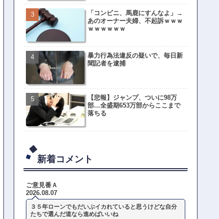
「コンビニ、馬鹿にすんなよ」→
あのオーナー夫婦、不起訴ｗｗｗ
ｗｗｗｗｗｗ
暴力行為法違反の疑いで、毎日新
聞記者を逮捕
【悲報】ジャンプ、ついに98万
部…全盛期653万部からここまで
落ちる
新着コメント
ご意見番Ａ
2026.08.07
３５年ローンでもだいぶイカれていると思うけどな自分
たちで選んだ道なら進めばいいね