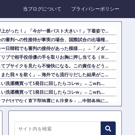
当ブログについて
プライバシーポリシー
上がった！」「今が一番バスト大きい！」下着姿で...
の審判への性接待が事実の場合、国際試合の出場権...
ー日韓戦でも審判の接待があった模様…」→「メダ...
リブで相手役俳優の手を取りお胸に押し当てる（※...
てブサイクを見たら不愉快になる。この責任をどう...
また我々を欺く」←海外でも流行りだした結果がこ...
い洗濯機買って1発目に回したらコレw」←こwれ...
い洗濯機買って1発目に回したらコレw」←こwれ...
フだけでなく直下型地震にも注意を」…中部各地に...
車からリアガラスが飛んでくる事故(ﾟoﾟ)
るものを食べた」日本旅行で食べた変わった食べ物...
系だけど世界のみんなは先祖に偉人っている？」