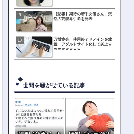
【悲報】期待の若手女優さん、突
母親「息子の借りた本が心
然の芸能界引退を発表
真をSNS投稿→司書らから
の指摘殺到
万博協会、使用終了ドメインを放
元TOKIO山口達也、家賃3.4
置→アダルトサイト化して炎上ｗ
の新居を公開ｗｗｗｗｗｗ
ｗｗｗｗｗｗｗ
世間を騒がせている記事
【悲報】AV女優さん、キ
【画像】タトゥーだらけ