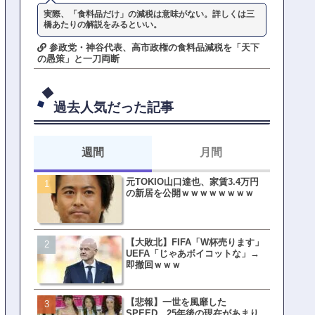
実際、「食料品だけ」の減税は意味がない。詳しくは三
橋あたりの解説をみるといい。
参政党・神谷代表、高市政権の食料品減税を「天下
の愚策」と一刀両断
過去人気だった記事
週間
月間
元TOKIO山口達也、家賃3.4万円
【悲報】東京着く前にHP尽
の新居を公開ｗｗｗｗｗｗｗｗ
方民ｗｗｗ移動だけで瀕死
【大敗北】FIFA「W杯売ります」
【ファーw】水着女子さん「
UEFA「じゃあボイコットな」→
オッサン盗撮してる…通報
即撤回ｗｗｗ
ゃ！」→結果まさかの事態
てしまうw w w w w w w w 
【悲報】一世を風靡した
皇族確保策、天皇陛下の一
SPEED、25年後の現在があまり
界ピリつくｗｗｗ