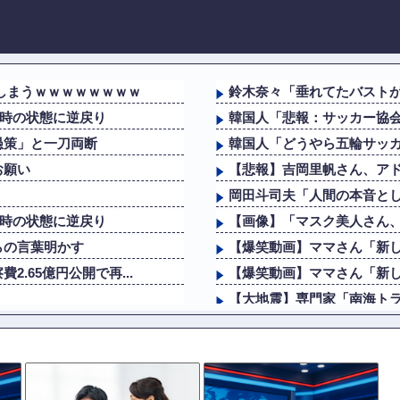
しまうｗｗｗｗｗｗｗｗ
鈴木奈々「垂れてたバストが
症時の状態に逆戻り
韓国人「悲報：サッカー協会
愚策」と一刀両断
韓国人「どうやら五輪サッカ
お願い
【悲報】吉岡里帆さん、アド
岡田斗司夫「人間の本音とし
症時の状態に逆戻り
【画像】「マスク美人さん、
らの言葉明かす
【爆笑動画】ママさん「新し
.65億円公開で再...
【爆笑動画】ママさん「新し
【大地震】専門家「南海トラ
画像を投稿！
【動画】高速道路を走行中の
や被災者から強い不満...
海外「日本で初めて梅干しな
流大洪水！（三峡上流...
日本「俺は有名な武士の家