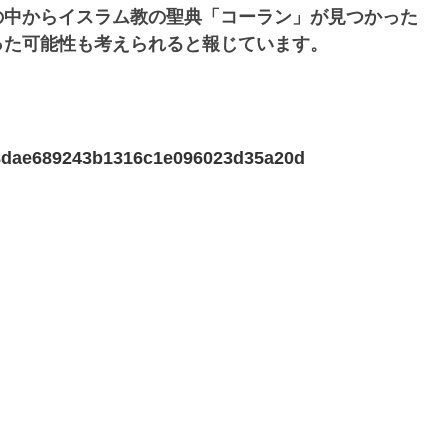
の中からイスラム教の聖典「コーラン」が見つかった
った可能性も考えられると報じています。
1978dae689243b1316c1e096023d35a20d