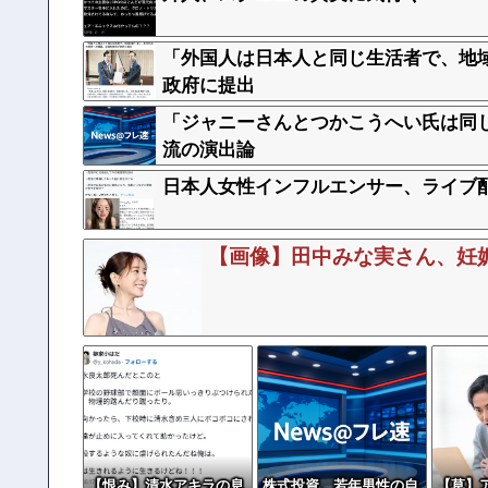
「外国人は日本人と同じ生活者で、地
政府に提出
「ジャニーさんとつかこうへい氏は同
流の演出論
日本人女性インフルエンサー、ライブ
【画像】田中みな実さん、妊
【恨み】清水アキラの息
株式投資、若年男性の自
【草】