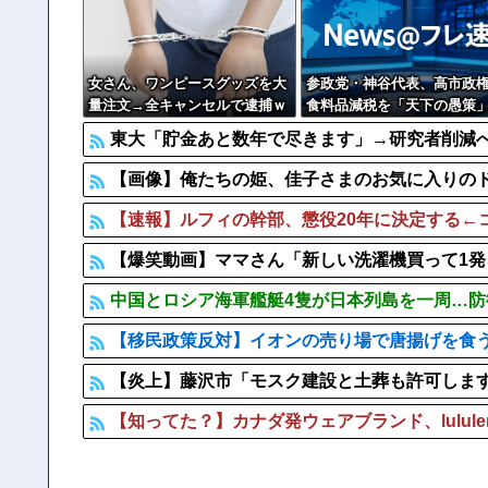
【株式投資】 韓国で「真夏の世の夢」崩壊、若者中心に
【悲報】 元フジテレビ渡邊渚さん、『地獄』に逆戻り
女さん、ワンピースグッズを大
参政党・神谷代表、高市政
量注文→全キャンセルで逮捕ｗ
食料品減税を「天下の愚策
ｗｗ
一刀両断
東大「貯金あと数年で尽きます」→研究者削減
【画像】俺たちの姫、佳子さまのお気に入りのドレス
【速報】ルフィの幹部、懲役20年に決定する←
【爆笑動画】ママさん「新しい洗濯機買って1発目に回
中国とロシア海軍艦艇4隻が日本列島を一周…
【移民政策反対】イオンの売り場で唐揚げを食
【炎上】藤沢市「モスク建設と土葬も許可しま
【知ってた？】カナダ発ウェアブランド、lulul