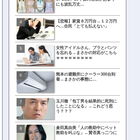
にも波乱万丈…
【悲報】家賃８万円台→１２万円
文春、沖縄問題の"触れては
へ…住民「とても払えない」
ない話"を暴露してしまうｗ
ｗｗｗｗｗ
女性アイドルさん、ブラとパンツ
ランサムウェア攻撃を受け
を忘れる→まさかの対応がこちら
レイ、わずか10日で復旧し
ｗｗｗｗｗｗｗｗｗ
がこちら
熊本の避難所にクーラー300台到
福岡テレビ局にとんでもな
着→まさかの事態に…
アナが入社してしまうｗｗ
玉川徹「包丁男を結果的に死刑に
【衝撃】三笘が事故った時
したことになる」←これどう思
てた車ってさ…←これw w w 
う？？？
w w w w
倉田真由美「人の救助中にペット
有吉「うまくても絶対に行
救助を叫ぶな」←賛否真っ二つに
ない店」がこちら…ネット
ｗｗｗｗｗｗｗｗ