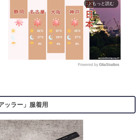
もっと読む
arrow_forward_ios
Powered by 
GliaStudios
M
u
t
「アッラー」服着用
e