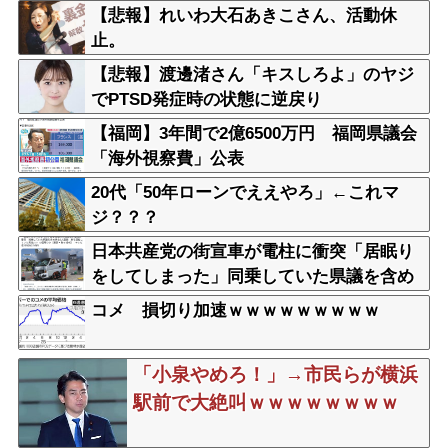
【悲報】れいわ大石あきこさん、活動休
止。
【悲報】渡邊渚さん「キスしろよ」のヤジ
でPTSD発症時の状態に逆戻り
【福岡】3年間で2億6500万円 福岡県議会
「海外視察費」公表
20代「50年ローンでええやろ」←これマ
ジ？？？
日本共産党の街宣車が電柱に衝突「居眠り
をしてしまった」同乗していた県議を含め
男女3人重傷
コメ 損切り加速ｗｗｗｗｗｗｗｗｗ
「小泉やめろ！」→市民らが横浜
駅前で大絶叫ｗｗｗｗｗｗｗｗ