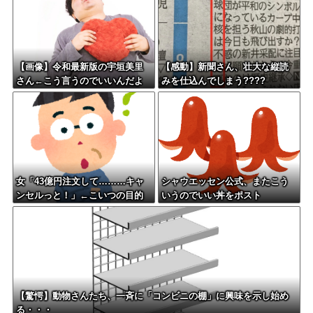
【画像】令和最新版の宇垣美里
【感動】新聞さん、壮大な縦読
さん←こう言うのでいいんだよ
みを仕込んでしまう????
が目一杯詰まってると話題にw w
w w w w w w w
女「43億円注文して………キャ
シャウエッセン公式、またこう
ンセルっと！」←こいつの目的
いうのでいい丼をポスト
【驚愕】動物さんたち、一斉に「コンビニの棚」に興味を示し始め
る・・・