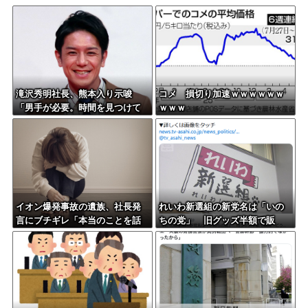
滝沢秀明社長、熊本入り示唆
コメ 損切り加速ｗｗｗｗｗｗ
「男手が必要。時間を見つけて
ｗｗｗ
行きたい」
イオン爆発事故の遺族、社長発
れいわ新選組の新党名は「いの
言にブチギレ「本当のことを話
ちの党」 旧グッズ半額で販
して」
売 どうなる秘書給与疑惑