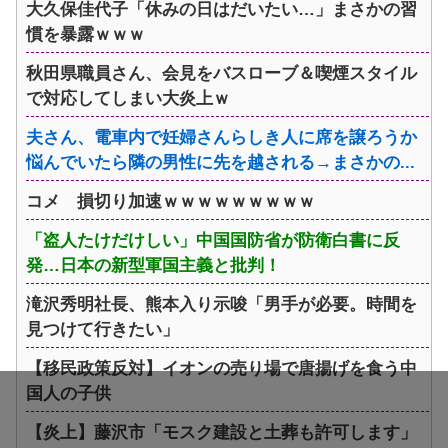
大久保佳代子「休みの日はだいたい…」まさかの習
慣を暴露ｗｗｗ
秋田県職員さん、会見をバスローブ＆喫煙スタイル
で対応してしまい大炎上ｗ
夫さん、電車内で妊婦さんらしき人に席を譲ろうか
悩んでいたら隣の男性に先を越される→まさかの...
コメ 損切り加速ｗｗｗｗｗｗｗｗｗ
「盗人たけだけしい」中国国防省が防衛白書に反
発…日本の新型軍国主義と批判！
滝沢秀明社長、熊本入り示唆「男手が必要。時間を
見つけて行きたい」
【移民政策反対】イオンの売り場で唐揚げを食う中
国人の子供
【炎上】藤沢市「モスク建設と土葬も許可します」