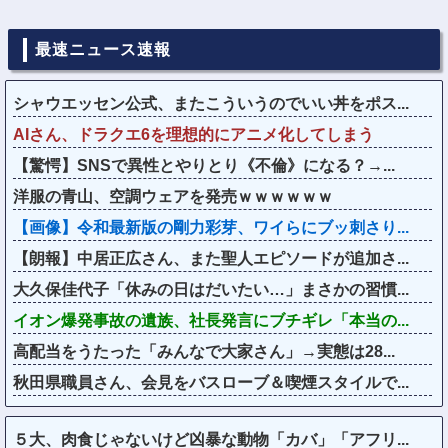
最速ニュース速報
シャウエッセン公式、またこういうのでいい丼をポス...
AIさん、ドラクエ6を理想的にアニメ化してしまう
【驚愕】SNSで異性とやりとり《不倫》になる？→...
洋服の青山、空調ウェアを発売ｗｗｗｗｗｗ
【画像】令和最新版の剛力彩芽、ワイらにブッ刺さり...
【朗報】中居正広さん、また聖人エピソードが追加さ...
大久保佳代子「休みの日はだいたい…」まさかの習慣...
イオン爆発事故の遺族、社長発言にブチギレ「本当の...
高配当をうたった「みんなで大家さん」→実態は28...
秋田県職員さん、会見をバスローブ＆喫煙スタイルで...
５大、肉食じゃないけど凶暴な動物「カバ」「アフリ...