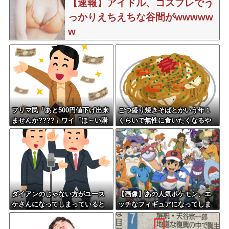
【速報】アイドル、コスプレでう
っかりえちえちな谷間がwwwww
w
フリマ民「あと500円値下げ出来
ごつ盛り焼きそばとかいう年１
ませんか????」ワイ「ほ～い購
くらいで無性に食いたくなるや
入ｗ」
つｗｗｗｗｗｗｗｗ
ダイアンのじゃない方がユース
【画像】あの人気ポケモン、エ
ケさんになってしまっていると
ッチなフィギュアになってしま
いう事実←これ
う