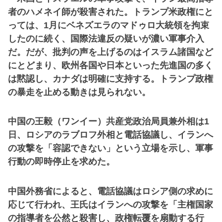
者のハメネイ師が殺害された。トランプ米政権にと
っては、1月にベネズエラのマドゥロ大統領を拘束
したのに続く、国際法違反の疑いが濃い軍事介入
だ。だが、批判の声を上げるのはイスラム諸国など
にとどまり、欧州各国や日本といった先進国の多く
は黙認し、カナダは明確に支持する。トランプ政権
の暴走を止める動きは見られない。
中国の王毅（ワンイー）共産党政治局員兼外相は1
日、ロシアのラブロフ外相と電話協議し、イランへ
の攻撃を「容認できない」という立場を示し、軍事
行動の即時停止を求めた。
中国外務省によると、電話協議はロシア側の求めに
応じて行われ、王氏はイランへの攻撃を「主権国家
の指導者を公然と殺害し、政権転覆を扇動する行