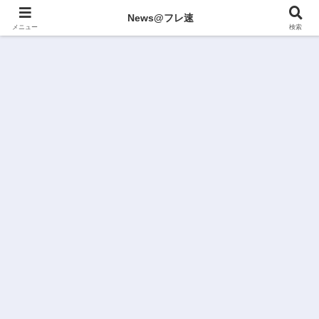
News@フレ速
メニュー
検索