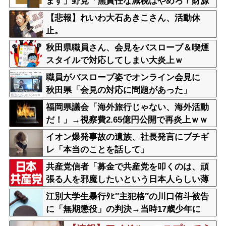
ます」野党「無責任な減税はやめろ！財源
はどうする????」
【悲報】れいわ大石あきこさん、活動休
止。
秋田県職員さん、会見をバスローブ＆喫煙
スタイルで対応してしまい大炎上ｗ
職員がバスローブ姿でオンライン会見に
秋田県「会見の対応に問題があった」
福岡県議会「海外旅行じゃない、海外活動
だ！」→視察費2.65億円公開で再炎上ｗｗ
ｗ
イオン爆発事故の遺族、社長発言にブチギ
レ「本当のことを話して」
共産党信者「募金で共産党を叩くのは、頑
張る人を邪魔したいという日本人らしい薄
暗い欲望のせい」
江別大学生暴行ﾀﾋ″主犯格″の川口侑斗被告
に「無期懲役」の判決→当時17歳少年に
「懲役30年」の判決