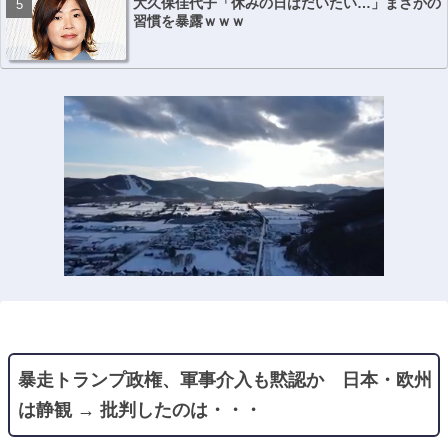
大久保佳代子「休みの日はだいたい…」まさかの
習慣を暴露ｗｗｗ
暴走トランプ政権、軍事介入も黙認か 日本・欧州
は静観 → 批判したのは・・・