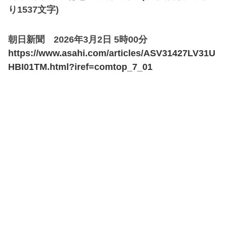
り1537文字)
朝日新聞 2026年3月2日 5時00分
https://www.asahi.com/articles/ASV31427LV31U
HBI01TM.html?iref=comtop_7_01