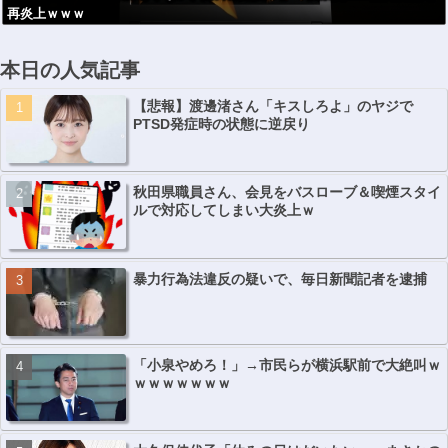
再炎上ｗｗｗ
本日の人気記事
【悲報】渡邊渚さん「キスしろよ」のヤジで
PTSD発症時の状態に逆戻り
秋田県職員さん、会見をバスローブ＆喫煙スタイ
ルで対応してしまい大炎上ｗ
暴力行為法違反の疑いで、毎日新聞記者を逮捕
「小泉やめろ！」→市民らが横浜駅前で大絶叫ｗ
ｗｗｗｗｗｗｗ