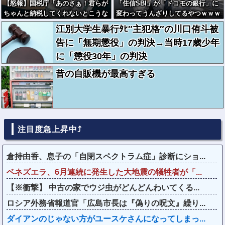
【怒報】国税庁「あのさぁ！君らが
「住信SBI」が「ドコモの銀行」に
ちゃんと納税してくれないとこうな
変わってうんざりしてるやつｗｗｗ
っちゃうけどどうする？！」←これ
ｗｗｗｗ
江別大学生暴行ﾀﾋ″主犯格″の川口侑斗被
w w w w w w w w
告に「無期懲役」の判決→当時17歳少年
に「懲役30年」の判決
昔の自販機が最高すぎる
注目度急上昇中⤴
倉持由香、息子の「自閉スペクトラム症」診断にショ...
ベネズエラ、6月連続に発生した大地震の犠牲者が「...
【※衝撃】 中古の家でウジ虫がどんどんわいてくる...
ロシア外務省報道官「広島市長は『偽りの呪文』繰り...
ダイアンのじゃない方がユースケさんになってしまっ...