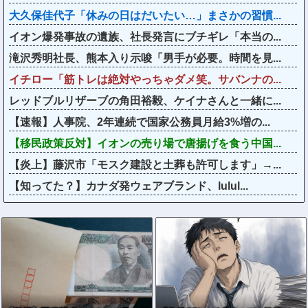
大久保佳代子「休みの日はだいたい…」まさかの習慣...
イオン爆発事故の遺族、社長発言にブチギレ「本当の...
滝沢秀明社長、熊本入り示唆「男手が必要。時間を見...
イチロー「筋トレは絶対やっちゃダメ笑。サバンナの...
レッドブルリザーブの角田裕毅、ケイナさんと一緒に...
【速報】人事院、2年連続で国家公務員月給3%増の...
【移民政策反対】イオンの売り場で唐揚げを食う中国...
【炎上】藤沢市「モスク建設と土葬も許可します」→...
【知ってた？】カナダ発ウェアブランド、lulul...