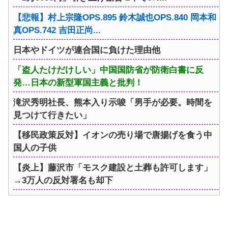
【悲報】村上宗隆OPS.895 鈴木誠也OPS.840 岡本和
真OPS.742 吉田正尚...
日本やドイツが連合国に負けた理由他
「盗人たけだけしい」中国国防省が防衛白書に反
発…日本の新型軍国主義と批判！
滝沢秀明社長、熊本入り示唆「男手が必要。時間を
見つけて行きたい」
【移民政策反対】イオンの売り場で唐揚げを食う中
国人の子供
【炎上】藤沢市「モスク建設と土葬も許可します」
→3万人の反対署名も却下