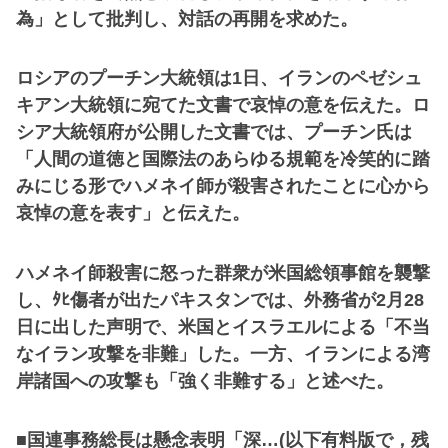
為」として批判し、対話の再開を求めた。
ロシアのプーチン大統領は1日、イランのペゼシュ
キアン大統領に宛てた文書で哀悼の意を伝えた。ロ
シア大統領府が公開した文書では、プーチン氏は
「人間の道徳と国際法のあらゆる規範を冷笑的に踏
みにじる形でハメネイ師が殺害されたことに心から
哀悼の意を表す」と伝えた。
ハメネイ師殺害に怒った群衆が米国総領事館を襲撃
し、ﾀﾋ傷者が出たパキスタンでは、外務省が2月28
日に出した声明で、米国とイスラエルによる「不当
なイラン攻撃を非難」した。一方、イランによる湾
岸諸国への攻撃も「強く非難する」と述べた。
■国連事務総長は懸念表明「深…(以下有料版で，残