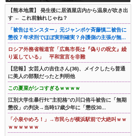
【熊本地震】 発生後に居酒屋店内から温泉が吹き出
す ← これ前触れじゃね？
「被告はモンスター」元ジャンポケ斉藤慎二被告に
懲役７年求刑でほぼ実刑確実？弁護側の主張が無...
ロシア外務省報道官「広島市長は『偽りの呪文』繰
り返している」 平和宣言を非難
【悲報】女芸人の吉住さん(36)、メイクしたら普通
に美人の部類だったと判明他
この夏菜がシコすぎるｗｗｗｗ
江別大学生暴行ﾀﾋ″主犯格″の川口侑斗被告に「無期
懲役」の判決→当時17歳少年に「懲役30...
「小泉やめろ！」→市民らが横浜駅前で大絶叫ｗｗ
ｗｗｗｗｗｗ