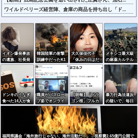
ワイルドベリーズ経営陣、倉庫の商品を持ち出し「ド...
イオン爆発事故
韓国陸軍の射撃
大久保佳代子
メキシコ最大級
の遺族、社長発
訓練中だったK1
「休みの日はだ
の麻薬カルテル
言にブチギレ
E1戦車で火災、
いたい…」まさ
のリーダーの情
「本当のことを
乗員は避難…エ
かの習慣を暴露
報提供で報奨金
話して」
ンジンルーム付
ｗｗｗ
約39億円！
近から出火！
ドンキのうなぎ
職員がバスロー
【朗報】「ドラ
暴力行為法違反
食べた14人が食
ブ姿でオンライ
ゴン桜」フルカ
の疑いで、毎日
中毒…3歳児から
ン会見に 秋田
ラー 版 全巻70
新聞記者を逮捕
75歳まで被害
県「会見の対応
円セールｗｗｗ
に問題があっ
ｗｗｗｗｗ ス
た」
ポーツ漫画50％
ポイント還元セ
福岡県議会「海外旅行じゃない、海外活動だ！」→視察費2.65億円公開で
ール