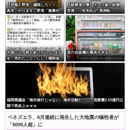
【悲報】野党「減税しろ！！」
【総務省人事】エース級の財務
高市「やります」野党「無責任
官僚・一松旬氏が“異例転
な減税はやめろ！財源はどうす
出”へ 官邸幹部「協力的でなか
る????」
ったから」
中国にて、誰も欲しがらないEV
昔の自販機が最高すぎる
を「売れたこと」にして補助金
を騙し取る事案が横行。販売実
績水増し
福岡県議会「海外旅行じゃない、海外活動だ！」→視察費2.65億円公
開で再炎上ｗｗｗ
ベネズエラ、6月連続に発生した大地震の犠牲者が
「6000人超」に