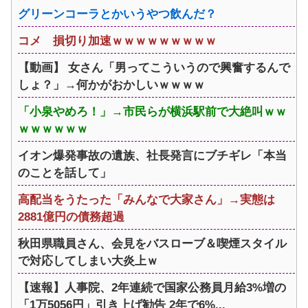
グリーンコーラとかいうやつ飲んだ？
コメ 損切り加速ｗｗｗｗｗｗｗｗｗ
【動画】 女さん「男ってこういうので興奮するんで
しょ？」→何かがおかしいｗｗｗｗ
「小泉やめろ！」→市民らが横浜駅前で大絶叫ｗｗ
ｗｗｗｗｗｗ
イオン爆発事故の遺族、社長発言にブチギレ「本当
のことを話して」
高配当をうたった「みんなで大家さん」→実態は
2881億円の債務超過
秋田県職員さん、会見をバスローブ＆喫煙スタイル
で対応してしまい大炎上ｗ
【速報】人事院、2年連続で国家公務員月給3%増の
「1万5056円」引き上げ勧告 2年で6%...