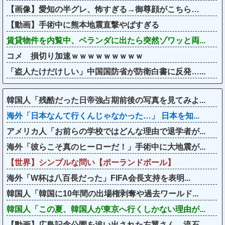
【画像】愛知の半グレ、怖すぎる→御尊顔がこちら…
【動画】手術中に熊本地震直撃やばすぎる
賃貸物件を内覧中、ベランダに出たら突然ゾワッと両...
コメ 損切り加速ｗｗｗｗｗｗｗｗｗ
「盗人たけだけしい」中国国防省が防衛白書に反発…...
韓国人「残酷だった日帝強占期前後の写真を見てみよ...
海外「日本なんて行くんじゃなかった…」 日本を知...
アメリカ人「お前らの学校ではどんな理由で退学者が...
海外「彼らこそ真のヒーローだ！」手術中に大地震が...
【世界】シンプルな問い【ポーランドボール】
海外「W杯は八百長だった」FIFA会長支持を表明...
韓国人「韓国に10年間の出場権剥奪や過去ワールド...
韓国人「この夏、韓国人が東京へ行くしかない理由が...
【動画】広島記念公園を追い出された左翼さん、流石...