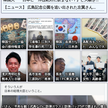
【ニュース】 広島記念公園を追い出された左翼さん...
韓国サッカー協
【速報】江別大
韓国「血液がな
高配当をうたっ
会の接待報道で
学生暴行死 “主
い！」→日本赤
た「みんなで大
「2002年も調べ
犯格”の特定少
十字、即支援へ
家さん」→実態
ろ」の声続出ｗ
年・川口侑斗被
は2881億円の債
ｗｗ
告に「無期懲
務超過
役」の判決 当
時17歳少年に
滝沢秀明社長、
高市首相、非核
長友、引退撤
車大手工場にも
「懲役30年」の
熊本入り示唆
三原則の「将来
回！FC東京と再
女性・高齢者…
判決
「男手が必要。
的な堅持」明言
契約ｷﾀ━━━━
軽作業ラインや
時間を見つけて
せず…米国の核
(ﾟ∀ﾟ)━━━━!!
スポットワーク
行きたい」
抑止力「縛って
いる」との問題
意識か
パさん「平和を願う式典なのに防弾ガラスと防弾バッグSPで囲まれた壇上