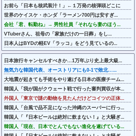
お前ら「日本も核武装汁！」←１万発の核弾頭どこに
世界のケイスケ・ホンダ「ラーメン700円は安すぎ...
会社「君、転勤ね」→ 男性社員「それなら妻のほう...
VTuberさん、祖母の「家族だけの一日葬」をし...
日本人はBYDの軽EV「ラッコ」をどう見ているの...
日本旅行キャンセルすべきか…1万年ぶり史上最大級...
無気力な韓国代表、オーストリアにも0-1で敗北…...
大地震が起きても手術をやり遂げる日本の医療チーム...
韓国人「我が国がクウェート戦で行った審判買収が本...
外国人「東京で謎の動物を見たんだけどコイツの正体...
韓国人「台風で品不足になった沖縄のスーパーに行っ...
韓国人「『日本ビールは絶対に飲まない！』と大騒ぎ...
韓国人「現在、日本でとんでもない進化を遂げている...
韓国人「『日本ビールは絶対に飲まない！』と大騒ぎ...