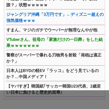
誰？」状態ｗｗｗｗｗ
ジャングリア沖縄「3万円です」←ディズニー超えの
強気価格ｗｗｗ
すまん、マジのガチでウーバーが無理なんやが他
VTuberさん、祖母の「家族だけの一日葬」をした結
果ｗｗｗｗｗｗｗ
警察がスーパーで暴れる刃物男を射殺「発砲は適正
か？」
日本人はBYDの軽EV「ラッコ」をどう見ているの
か？…中国メディア！
【ヤバすぎ】韓国紙｢サッカー韓国U23代表、2歳若
い日本に負けると歴史的屈辱｣