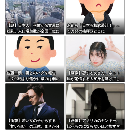
【謎】日本人、何故か名古屋に
お前ら「日本も核武装汁！」←
殺到。人口増加数が全国一位に
１万発の核弾頭どこに
佐藤二朗、妻とのハグを報告
【画像】恋する女さん、ネット
「文〇砲より遥かに威力は弱い
民が驚愕する大変身を遂げてし
が、僕のノロケ砲をお見舞いす
まう←コレは凄過ぎるw w w w
る」
w w w w
【衝撃】若い女の子からする
【画像】アメリカのヤンキー、
「甘い匂い」の正体、まさか分
比べものにならないほど怖すぎ