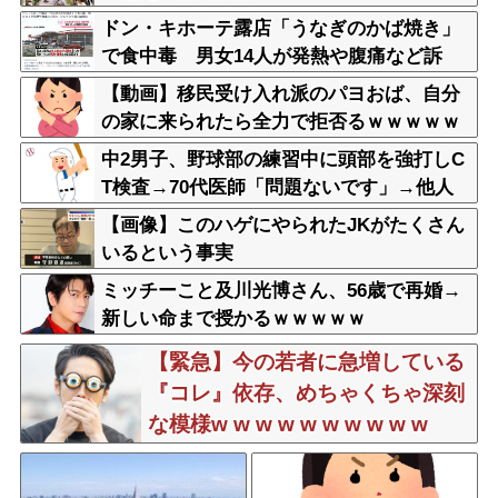
ドン・キホーテ露店「うなぎのかば焼き」
で食中毒 男女14人が発熱や腹痛など訴
え…サルモネラ属の菌検出
【動画】移民受け入れ派のパヨおば、自分
の家に来られたら全力で拒否るｗｗｗｗｗ
ｗｗｗｗｗｗｗ
中2男子、野球部の練習中に頭部を強打しC
T検査→70代医師「問題ないです」→他人
のCT画像で中学生死亡
【画像】このハゲにやられたJKがたくさん
いるという事実
ミッチーこと及川光博さん、56歳で再婚→
新しい命まで授かるｗｗｗｗｗ
【緊急】今の若者に急増している
『コレ』依存、めちゃくちゃ深刻
な模様w w w w w w w w w w