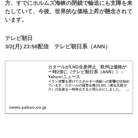
方、すでにホルムズ海峡の閉鎖で輸送にも支障を来
たしていて、今後、世界的な価格上昇が懸念されて
います。
テレビ朝日
3/2(月) 23:58配信 テレビ朝日系（ANN）
カタールがLNG生産停止 欧州は価格が
一時2倍に（テレビ朝日系（ANN）） -
Yahoo!ニュース
イラン攻撃を受けてエネルギー供給への影響が出始め
ています。カタールの国営企業がLNG（液化天然ガ
ス）の生産を一時停止すると明らかにしました。 国
営エネルギー会社のカタールエナジーは2日、国内2カ
news.yahoo.co.jp