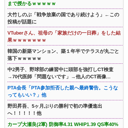
まで授かるｗｗｗｗｗ
大竹しのぶ「戦争放棄の国であり続けよう」←この
投稿が話題に
VTuberさん、祖母の「家族だけの一日葬」をした結
果ｗｗｗｗｗｗｗ
韓国の新築マンション、築１年半でテラスが丸ごと
落下ｗｗｗｗｗ
中2男子、野球部の練習中に頭部を強打しCT検査
→70代医師「問題ないです」→他人のCT画像...
PTA会長「PTA参加拒否した親へ最終警告。こうな
ってもいい？」他
野田昇吾、5ヶ月ぶりの勝利で初の準優進出
へ！！！！！他
カープ大瀬良(2軍) 防御率4.31 WHIP1.39 QS率40%