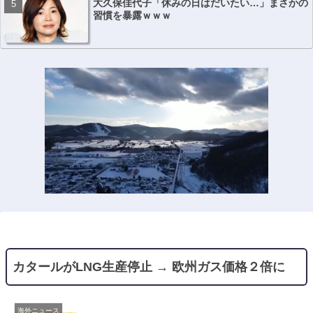
大久保佳代子「休みの日はだいたい…」まさかの
習慣を暴露ｗｗｗ
カタールがLNG生産停止 → 欧州ガス価格２倍に
海外ニュース