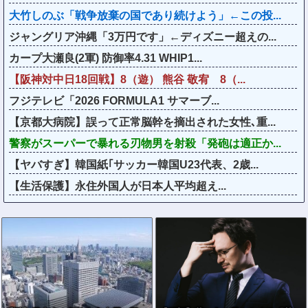
大竹しのぶ「戦争放棄の国であり続けよう」←この投...
ジャングリア沖縄「3万円です」←ディズニー超えの...
カープ大瀬良(2軍) 防御率4.31 WHIP1...
【阪神対中日18回戦】8（遊） 熊谷 敬宥 8（...
フジテレビ「2026 FORMULA1 サマーブ...
【京都大病院】誤って正常脳幹を摘出された女性､重...
警察がスーパーで暴れる刃物男を射殺「発砲は適正か...
【ヤバすぎ】韓国紙｢サッカー韓国U23代表、2歳...
【生活保護】永住外国人が日本人平均超え...