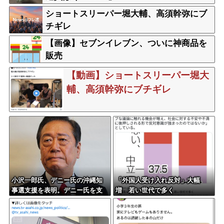
ショートスリーパー堀大輔、高須幹弥にブ
チギレ
【画像】セブンイレブン、ついに神商品を
販売
【動画】ショートスリーパー堀大
輔、高須幹弥にブチギレ
小沢一郎氏、デニー氏の沖縄知
「外国人受け入れ反対」大幅
事選支援を表明。デニー氏を支
増 若い世代で多く
援しない中革連を批判