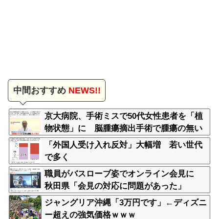
中間おすすめ
NEWS!!
京大病院、手術ミスで50代女性患者を「植
物状態」に 脳腫瘍摘出手術で腫瘍の無い
部位を摘出してしまう
「外国人受け入れ反対」大幅増 若い世代
で多く
職員がバスローブ姿でオンライン会見に
秋田県「会見の対応に問題があった」
ジャングリア沖縄「3万円です」←ディズニ
ー超えの強気価格ｗｗｗ