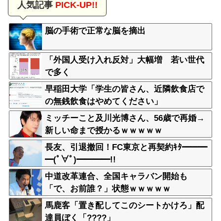
人気記事
PICK-UP!!
脳の手術で正常な脳を摘出
「外国人受け入れ反対」大幅増 若い世代
で多く
早稲田大学「学生の皆さん、近隣飲食店で
の無銭飲食はやめてください」
ミッチーこと及川光博さん、56歳で再婚→
新しい命まで授かるｗｗｗｗｗ
長友、引退撤回！FC東京と再契約ｷﾀ━━━
━(ﾟ∀ﾟ)━━━━!!
中道改革連合、全国キャラバン開始も
「で、お前誰？」状態ｗｗｗｗｗ
馬鹿客「置き配してこのシートかけろ」配
達員ぼく「????」