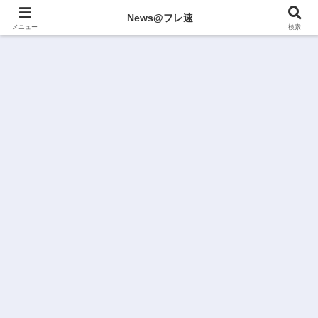
News@フレ速
メニュー
検索