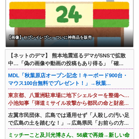
【画像】セブンイレブン、ついに神商品を販売
【ネットのデマ】 熊本地震巡るデマがSNSで拡散
中…「偽の画像や動画の投稿もあり得る」「確...
MDL「秋葉原店オープン記念！キーボード900台・
マウス100台無料でプレゼント！」→秋葉...
東京都、八重洲駐車場に地下シェルターを整備へ…
小池知事「弾道ミサイル攻撃から都民の命と財産...
左翼市民団体、広島では通用せず「人殺しの汚い足
で広島の土を踏むな！」→広島県民「お前らの方...
ミッチーこと及川光博さん、56歳で再婚→新しい命