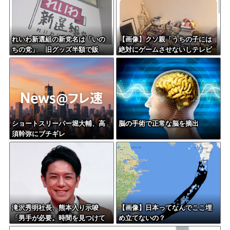
れいわ新選組の新党名は「いの
【画像】クソ親「うちの子には
ちの党」 旧グッズ半額で販
絶対にゲームさせないしテレビ
売 どうなる秘書給与疑惑
も見させない！！！！！」
ショートスリーパー堀大輔、高
脳の手術で正常な脳を摘出
須幹弥にブチギレ
滝沢秀明社長、熊本入り示唆
【画像】日本ってなんでここ埋
「男手が必要。時間を見つけて
め立てないの？
行きたい」