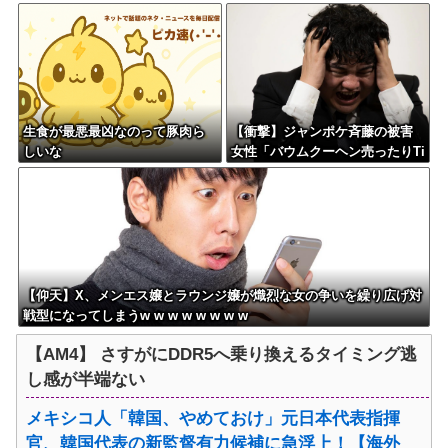
からないDTなんておらんよな？
る・・・
よな？w w w w w w w w w w w
生食が最悪最凶なのって豚肉ら
【衝撃】ジャンポケ斉藤の被害
しいな
女性「バウムクーヘン売ったりTi
kTokライブしててムカついたか
ら示談しなかった」←コレって
さ…
【仰天】X、メンエス嬢とラウンジ嬢が熾烈な女の争いを繰り広げ対
戦型になってしまうw w w w w w w w
【AM4】 さすがにDDR5へ乗り換えるタイミング逃
し感が半端ない
メキシコ人「韓国、やめておけ」元日本代表指揮
官、韓国代表の新監督有力候補に急浮上！【海外