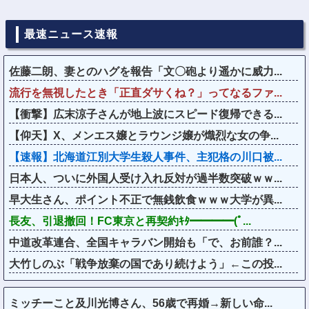
最速ニュース速報
佐藤二朗、妻とのハグを報告「文〇砲より遥かに威力...
流行を無視したとき「正直ダサくね？」ってなるファ...
【衝撃】広末涼子さんが地上波にスピード復帰できる...
【仰天】X、メンエス嬢とラウンジ嬢が熾烈な女の争...
【速報】北海道江別大学生殺人事件、主犯格の川口被...
日本人、ついに外国人受け入れ反対が過半数突破ｗｗ...
早大生さん、ポイント不正で無銭飲食ｗｗｗ大学が異...
長友、引退撤回！FC東京と再契約ｷﾀ━━━━(ﾟ...
中道改革連合、全国キャラバン開始も「で、お前誰？...
大竹しのぶ「戦争放棄の国であり続けよう」←この投...
ミッチーこと及川光博さん、56歳で再婚→新しい命...