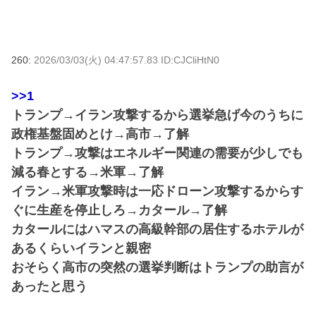
260:
2026/03/03(火) 04:47:57.83 ID:CJCliHtN0
>>1
トランプ→イラン攻撃するから選挙急げ今のうちに
政権基盤固めとけ→高市→了解
トランプ→攻撃はエネルギー関連の需要が少しでも
減る春とする→米軍→了解
イラン→米軍攻撃時は一応ドローン攻撃するからす
ぐに生産を停止しろ→カタール→了解
カタールにはハマスの高級幹部の居住するホテルが
あるくらいイランと親密
おそらく高市の突然の選挙判断はトランプの助言が
あったと思う