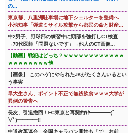
の...
東京都、八重洲駐車場に地下シェルターを整備へ…
小池知事「弾道ミサイル攻撃から都民の命と財産...
中2男子、野球部の練習中に頭部を強打しCT検査
→70代医師「問題ないです」→他人のCT画像...
【動画】戦犯はどっち？ｗｗｗｗｗｗｗｗｗｗｗｗ
ｗｗｗｗｗｗｗｗ他
【画像】 このハゲにやられたJKがたくさんいるとい
う事実
早大生さん、ポイント不正で無銭飲食ｗｗｗ大学が
異例の警告へ
長友、引退撤回！FC東京と再契約ｷﾀ━━━━(ﾟ
∀ﾟ)━━━━!!
中道改革連合、全国キャラバン開始も「で、お前