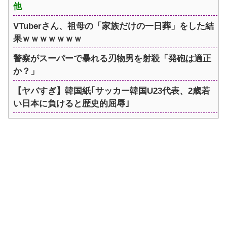
他
VTuberさん、祖母の「家族だけの一日葬」をした結
果ｗｗｗｗｗｗｗ
警察がスーパーで暴れる刃物男を射殺「発砲は適正
か？」
【ヤバすぎ】韓国紙｢サッカー韓国U23代表、2歳若
い日本に負けると歴史的屈辱｣