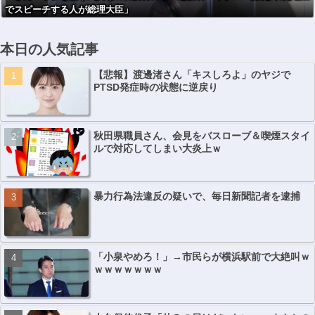
でスピーチする人が総理大臣」
本日の人気記事
【悲報】渡邊渚さん「キスしろよ」のヤジで
PTSD発症時の状態に逆戻り
秋田県職員さん、会見をバスローブ＆喫煙スタイ
ルで対応してしまい大炎上ｗ
暴力行為法違反の疑いで、毎日新聞記者を逮捕
「小泉やめろ！」→市民らが横浜駅前で大絶叫ｗ
ｗｗｗｗｗｗｗ