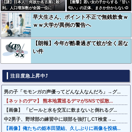
【謎】日本人、何故か名古屋に殺
【衝撃】若い女の子からする「甘い
到。人口増加数が全国一位に
匂い」の正体、まさか分からないD
Tなんておらんよな？よな？w w w
早大生さん、ポイント不正で無銭飲食ｗ
w w w w w w w w
ｗｗ大学が異例の警告へ
【朗報】今年が酷暑過ぎて蚊が全く居な
い件
注目度急上昇中⤴
男の子「モモンガの声優ってどんな人なんだろ」→グ...
【ネットのデマ】 熊本地震巡るデマがSNSで拡散...
【画像】 「ビールと水を交互に飲まないと倒れるグ...
中2男子、野球部の練習中に頭部を強打しCT検査→...
【画像】俺たちの姫本田望結、久しぶりに画像を投稿...