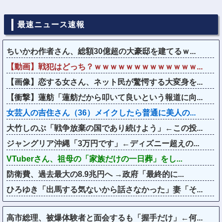
最速ニュース速報
ちいかわ作者さん、総額30億超の大豪邸を建てるｗ...
【動画】戦犯はどっち？ｗｗｗｗｗｗｗｗｗｗｗｗｗ...
【画像】恋する女さん、ネット民が驚愕する大変身を...
【衝撃】蓮舫「蓮舫だから叩いて良いという報道に向...
女芸人の吉住さん（36）メイクしたら普通に美人の...
大竹しのぶ「戦争放棄の国であり続けよう」←この投...
ジャングリア沖縄「3万円です」←ディズニー超えの...
VTuberさん、祖母の「家族だけの一日葬」をし...
防衛費、過去最大の8.9兆円へ →政府「最終的に...
ひろゆき「出馬する気ないから話さなかった」妻「そ...
高市総理、被爆体験者と面会するも「握手だけ」←何...