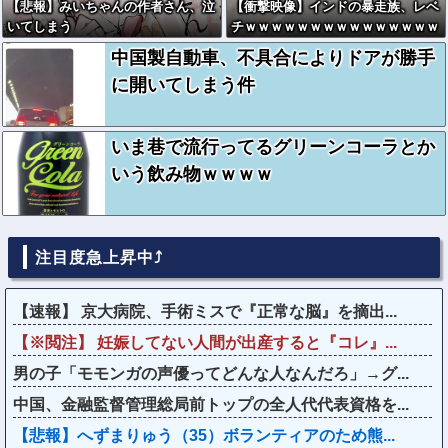
【悲報】みいちゃんの作者さん、泣
【衝撃映像】インドの暴走族、レベ
いてしまう
チｗｗｗｗｗｗｗｗｗｗｗｗｗｗｗ
ｗ
中国製自動車、不具合によりドアが勝手
に開いてしまう件
いま巷で流行ってるグリーンコーラとか
いう飲み物ｗｗｗｗ
注目度急上昇中⤴
【速報】 京大病院、手術ミスで『正常な脳』を摘出...
【※閲注】 妊娠してない人間が出産すると『コレ』...
男の子「モモンガの声優ってどんな人なんだろ」→グ...
中国、金融監督管理総局前トップの全人代代表資格を...
【悲報】へずまりゅう（35）ボランティアのため熊...