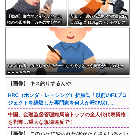
【動画】御当地アイドルだった
寺田心、週6ジム通いで体重62kg
頃の今田美桜、ガチのマジで可
→82kgに 110kgのベンチプレス
愛くてワイらをびびらせまくっ
持ち上げる姿披露
てしまうw w w w w w w w
みい山作者、みいちゃんでチー牛なのではという疑惑が生まれるｗ
ｗｗｗｗｗｗ
【画像】 キス釣りするんや
HRC（ホンダ・レーシング）折原氏「以前のF1プロ
ジェクトを経験した専門家を何人か呼び戻し...
中国、金融監督管理総局前トップの全人代代表資格
を剥奪…重大な規律違反で！
【画像】 このハゲにやられたJKがたくさんいるとい