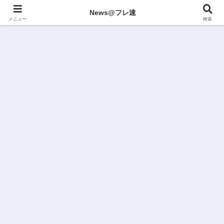
News@フレ速
メニュー
検索