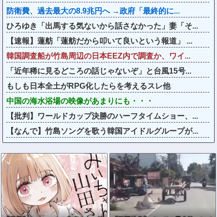
防衛費、過去最大の8.9兆円へ →政府「最終的に...
ひろゆき「出馬する気ないから話さなかった」妻「そ...
【速報】蓮舫「蓮舫だから叩いて良いという報道」 ...
韓国調査船が竹島周辺の日本EEZ内で調査か、ワイ...
「近年稀に見るどころの話じゃないぞ」と台風15号...
もしも日本全土がRPG化したらを考えるスレ他
中国の海水浴場の映像があまりにも・・・
【批判】ワールドカップ決勝のハーフタイムショー、...
【なんで】竹島ソングを歌う韓国アイドルグループが...