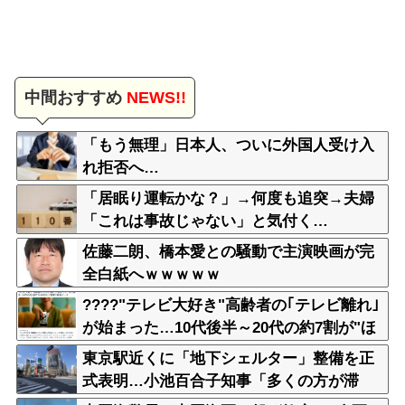
中間おすすめ
NEWS!!
「もう無理」日本人、ついに外国人受け入
れ拒否へ…
「居眠り運転かな？」→何度も追突→夫婦
「これは事故じゃない」と気付く…
佐藤二朗、橋本愛との騒動で主演映画が完
全白紙へｗｗｗｗｗ
????"テレビ大好き"高齢者の｢テレビ離れ｣
が始まった…10代後半～20代の約7割が"ほ
ぼ見ない"
東京駅近くに「地下シェルター」整備を正
式表明…小池百合子知事「多くの方が滞
在、施設整備の効果高い」