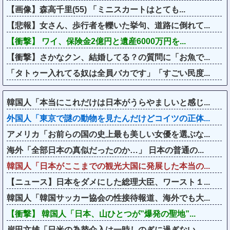
【画像】森高千里(55) 「ミニスカートはとても...
【悲報】女さん、歩行者を轢いた挙句、道路に倒れて...
【衝撃】 ワイ、保険金2億円と遺産6000万円を...
【衝撃】さかなクン、結婚してる？の質問に「お魚で...
「タトゥー入れてる奴は全員バカです」「すごい民度...
韓国人「本当にこれだけは日本がうらやましいと感じ...
外国人「東京で謎の動物を見たんだけどコイツの正体...
アメリカ「お前らの国の史上最も美しい女優を選ぶな...
海外「全部日本の真似だったのか…」 日本の普通の...
韓国人「日本がここまでの観光大国に発展した本当の...
【ニュース】日本をダメにした総理大臣、ワースト１...
韓国人「韓国サッカー協会の性接待報道、海外でも大...
【衝撃】 韓国人「日本、山ひとつが”爆発の聖地”...
岸田文雄「日米の為替介入は一時しのぎに過ぎない。...