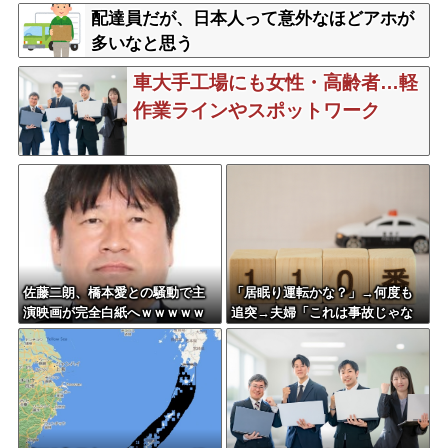
配達員だが、日本人って意外なほどアホが
多いなと思う
車大手工場にも女性・高齢者…軽
作業ラインやスポットワーク
佐藤二朗、橋本愛との騒動で主
「居眠り運転かな？」→何度も
演映画が完全白紙へｗｗｗｗｗ
追突→夫婦「これは事故じゃな
い」と気付く…