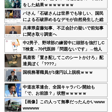
をした結果ｗｗｗｗｗｗｗ
パさん「石破さんは世界でも珍しい、国民
による石破辞めるなデモが自然発生した総
理大臣です」
兵庫県斎藤知事、不正会計の疑いで前知事
に聞き取り調査へ
中2男子、野球部の練習中に頭部を強打しC
T検査→70代医師「問題ないです」→他人
のCT画像で中学生死亡
馬鹿客「置き配してこのシートかけろ」配
達員ぼく「????」
国税務署職員が1億円以上脱税ｗｗｗ
中道改革連合、全国キャラバン開始も
「で、お前誰？」状態ｗｗｗｗｗ
【画像】この人って無事だったんかいwww
wwwww