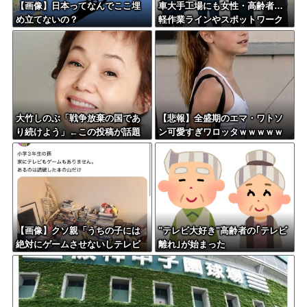
【画像】日本ってなんでここ埋
車大手工場にも女性・高齢者…
め立てないの？
軽作業ラインやスポットワーク
大竹しのぶ「戦争放棄の国であ
【悲報】全盛期のエマ・ワトソ
り続けよう」←この投稿が話題
ン可愛すぎワロッタｗｗｗｗｗ
に
ｗｗｗｗ
【画像】クソ親「うちの子には
"テレビ大好き"高齢者の｢テレビ
絶対にゲームさせないしテレビ
離れ｣が始まった
も見させない！！！！！」