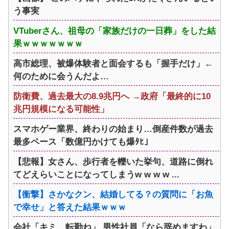
う事実
VTuberさん、祖母の「家族だけの一日葬」をした結
果ｗｗｗｗｗｗｗ
高市総理、被爆体験者と面会するも「握手だけ」←
何のために会うんだよ…
防衛費、過去最大の8.9兆円へ →政府「最終的に10
兆円規模になる可能性」
スマホゲー業界、終わりの始まり…倒産件数が過去
最多ペース「数億円かけても爆ﾀﾋ」
【悲報】女さん、歩行者を轢いた挙句、道路に倒れ
てどえらいことになってしまうw w w w ...
【衝撃】さかなクン、結婚してる？の質問に「お魚
で幸せ」と答えた結果ｗｗｗ
会社「キミ、転勤ね」 男性社員「なら辞めますわ」