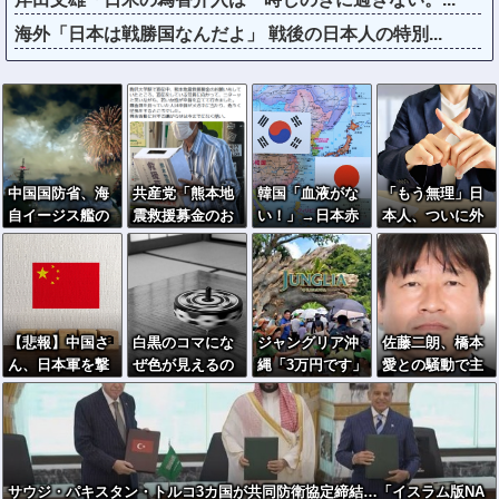
海外「日本は戦勝国なんだよ」 戦後の日本人の特別...
中国国防省、海
共産党「熊本地
韓国「血液がな
「もう無理」日
自イージス艦の
震救援募金のお
い！」→日本赤
本人、ついに外
トマホーク実射
願いをしていた
十字、即支援へ
国人受け入れ拒
試験を批判「国
ところ、中指を
否へ…
際社会は新型軍
立てられまし
国主義を団結し
た。嫌がらせ酷
て阻止を」！
い」
【悲報】中国さ
白黒のコマにな
ジャングリア沖
佐藤二朗、橋本
ん、日本軍を撃
ぜ色が見えるの
縄「3万円です」
愛との騒動で主
退する「抗日テ
か 200年の謎を
←ディズニー超
演映画が完全白
ーマパーク」を
AIが解明！
えの強気価格ｗ
紙へｗｗｗｗｗ
各地で大量建設
ｗｗ
サウジ・パキスタン・トルコ3カ国が共同防衛協定締結…「イスラム版NA