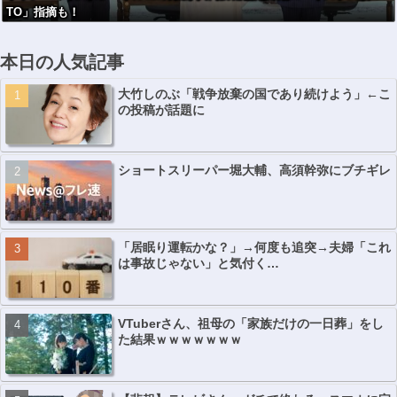
TO」指摘も！
本日の人気記事
大竹しのぶ「戦争放棄の国であり続けよう」←こ
の投稿が話題に
ショートスリーパー堀大輔、高須幹弥にブチギレ
「居眠り運転かな？」→何度も追突→夫婦「これ
は事故じゃない」と気付く…
VTuberさん、祖母の「家族だけの一日葬」をし
た結果ｗｗｗｗｗｗｗ