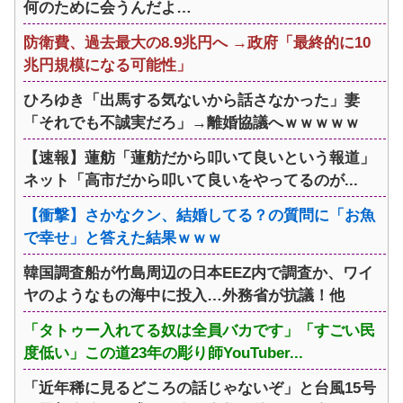
何のために会うんだよ…
防衛費、過去最大の8.9兆円へ →政府「最終的に10
兆円規模になる可能性」
ひろゆき「出馬する気ないから話さなかった」妻
「それでも不誠実だろ」→離婚協議へｗｗｗｗｗ
【速報】蓮舫「蓮舫だから叩いて良いという報道」
ネット「高市だから叩いて良いをやってるのが...
【衝撃】さかなクン、結婚してる？の質問に「お魚
で幸せ」と答えた結果ｗｗｗ
韓国調査船が竹島周辺の日本EEZ内で調査か、ワイ
ヤのようなもの海中に投入…外務省が抗議！他
「タトゥー入れてる奴は全員バカです」「すごい民
度低い」この道23年の彫り師YouTuber...
「近年稀に見るどころの話じゃないぞ」と台風15号