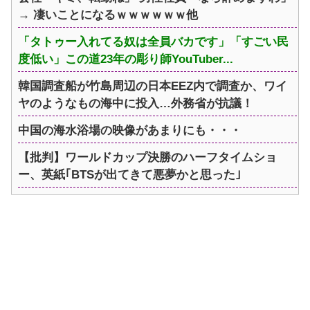
→ 凄いことになるｗｗｗｗｗｗ他
「タトゥー入れてる奴は全員バカです」「すごい民
度低い」この道23年の彫り師YouTuber...
韓国調査船が竹島周辺の日本EEZ内で調査か、ワイ
ヤのようなもの海中に投入…外務省が抗議！
中国の海水浴場の映像があまりにも・・・
【批判】ワールドカップ決勝のハーフタイムショ
ー、英紙｢BTSが出てきて悪夢かと思った｣