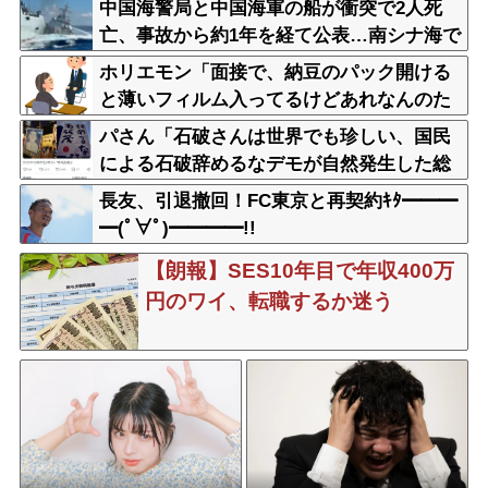
中国海警局と中国海軍の船が衝突で2人死
亡、事故から約1年を経て公表…南シナ海で
フィリピン船を追跡中！
ホリエモン「面接で、納豆のパック開ける
と薄いフィルム入ってるけどあれなんのた
めか教えてって聞くわけ」
パさん「石破さんは世界でも珍しい、国民
による石破辞めるなデモが自然発生した総
理大臣です」
長友、引退撤回！FC東京と再契約ｷﾀ━━━
━(ﾟ∀ﾟ)━━━━!!
【朗報】SES10年目で年収400万
円のワイ、転職するか迷う