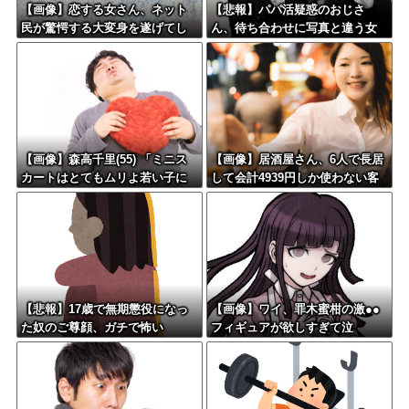
【画像】恋する女さん、ネット
【悲報】パパ活疑惑のおじさ
民が驚愕する大変身を遂げてし
ん、待ち合わせに写真と違う女
まう←コレは凄過ぎるw w w w
が来たので逃げようとするも眼
w w w w
鏡を奪われ可哀想なことになっ
ているところを激写されてしま
う…
【画像】森高千里(55) 「ミニス
【画像】居酒屋さん、6人で長居
カートはとてもムリよ若い子に
して会計4939円しか使わない客
は負けるわ」←ワイらにはブッ
にお気持ち表明してしまう←コ
刺さりまくってしまうw w w w
レどっちが悪いん
w w
や？？？？？？
【悲報】17歳で無期懲役になっ
【画像】ワイ、罪木蜜柑の激●●
た奴のご尊顔、ガチで怖い
フィギュアが欲しすぎて泣
く・・・・・・