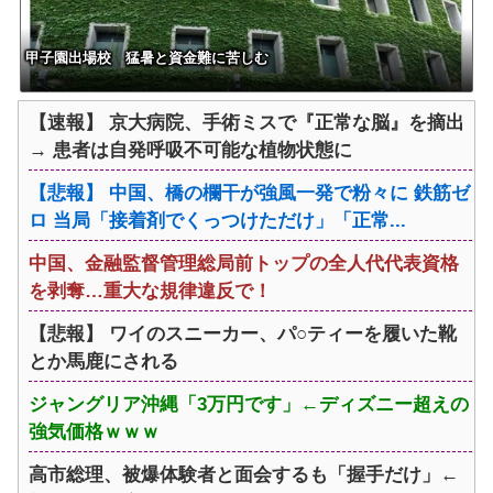
甲子園出場校 猛暑と資金難に苦しむ
【速報】 京大病院、手術ミスで『正常な脳』を摘出
→ 患者は自発呼吸不可能な植物状態に
【悲報】 中国、橋の欄干が強風一発で粉々に 鉄筋ゼ
ロ 当局「接着剤でくっつけただけ」「正常...
中国、金融監督管理総局前トップの全人代代表資格
を剥奪…重大な規律違反で！
【悲報】 ワイのスニーカー、パ○ティーを履いた靴
とか馬鹿にされる
ジャングリア沖縄「3万円です」←ディズニー超えの
強気価格ｗｗｗ
高市総理、被爆体験者と面会するも「握手だけ」←