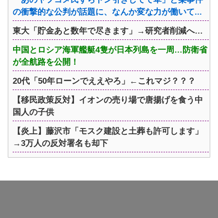
の衝撃的な公判が話題に、なんか変な力が働いて...
東大「貯金あと数年で尽きます」→研究者削減へ…
中国とロシア海軍艦艇4隻が日本列島を一周…防衛省
が全航路を公開！
20代「50年ローンでええやろ」←これマジ？？？
【移民政策反対】イオンの売り場で唐揚げを食う中
国人の子供
【炎上】藤沢市「モスク建設と土葬も許可します」
→3万人の反対署名も却下