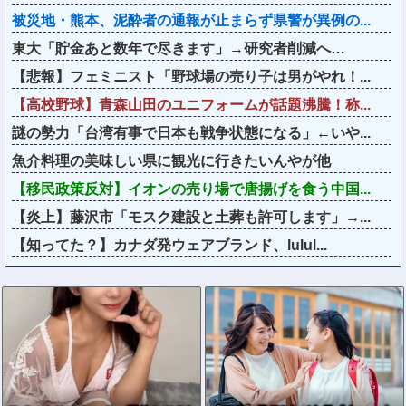
被災地・熊本、泥酔者の通報が止まらず県警が異例の...
東大「貯金あと数年で尽きます」→研究者削減へ…
【悲報】フェミニスト「野球場の売り子は男がやれ！...
【高校野球】青森山田のユニフォームが話題沸騰！称...
謎の勢力「台湾有事で日本も戦争状態になる」←いや...
魚介料理の美味しい県に観光に行きたいんやが他
【移民政策反対】イオンの売り場で唐揚げを食う中国...
【炎上】藤沢市「モスク建設と土葬も許可します」→...
【知ってた？】カナダ発ウェアブランド、lulul...