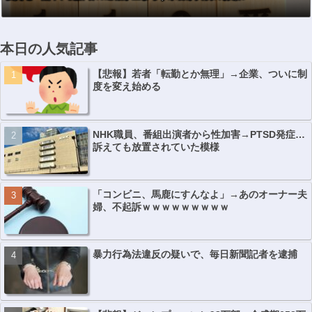
本日の人気記事
【悲報】若者「転勤とか無理」→企業、ついに制
度を変え始める
NHK職員、番組出演者から性加害→PTSD発症…
訴えても放置されていた模様
「コンビニ、馬鹿にすんなよ」→あのオーナー夫
婦、不起訴ｗｗｗｗｗｗｗｗｗ
暴力行為法違反の疑いで、毎日新聞記者を逮捕