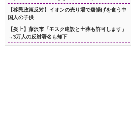
【移民政策反対】イオンの売り場で唐揚げを食う中
国人の子供
【炎上】藤沢市「モスク建設と土葬も許可します」
→3万人の反対署名も却下