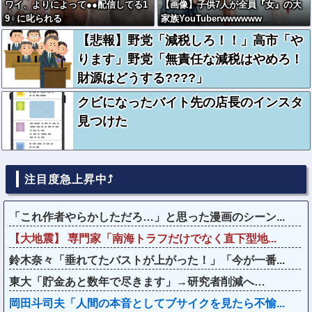
ワイ、よりによって●●配信してる1
【画像】子供7人が全員『女』の大
9♀に叱られる
家族YouTuberwwwwww
【悲報】野党「減税しろ！！」高市「や
ります」野党「無責任な減税はやめろ！
財源はどうする????」
クビになったバイト先の店長のインスタ
見つけた
注目度急上昇中⤴
「これ作者やらかしただろ…」と思った漫画のシーン...
【大地震】 専門家「南海トラフだけでなく直下型地...
鈴木奈々「垂れてたバストが上がった！」「今が一番...
東大「貯金あと数年で尽きます」→研究者削減へ…
岡田斗司夫「人間の本音としてブサイクを見たら不愉...