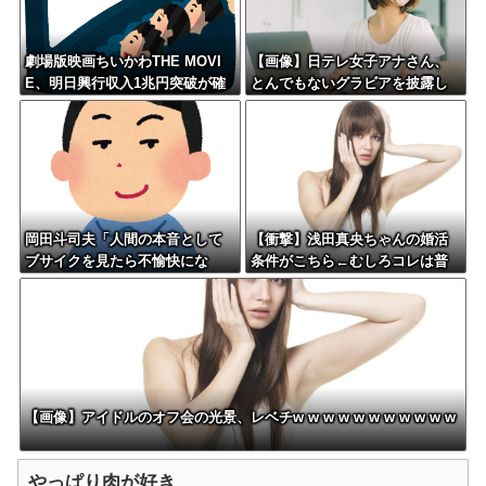
劇場版映画ちいかわTHE MOVI
【画像】日テレ女子アナさん、
E、明日興行収入1兆円突破が確
とんでもないグラビアを披露し
実にｗｗｗｗｗｗｗｗｗｗｗｗ
た結果・・・
ｗ
岡田斗司夫「人間の本音として
【衝撃】浅田真央ちゃんの婚活
ブサイクを見たら不愉快にな
条件がこちら←むしろコレは普
る。この責任をどうとるんだ」
通じゃね？w w w w w w w w
【画像】アイドルのオフ会の光景、レベチw w w w w w w w w w w
やっぱり肉が好き