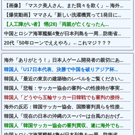
【画像】「マスク美人さん、また我々を欺く」←海外...
【爆笑動画】ママさん「新しい洗濯機買って1発目に...
【人工障がい者】 甥(28)「両親が亡くなったん...
中国とロシア海軍艦艇4隻が日本列島を一周…防衛省...
20代「50年ローンでええやろ」←これマジ？？？
海外「ありがとう！」日本人ゲーム開発者の親切にあ...
韓国人「U17日本代表、決勝で中国を破りアジア杯...
韓国人「最近の東京の建築物のレベルをご覧ください...
韓国人「悲報：サッカー協会の審判への性接待が事実...
韓国人「どうやら五輪サッカー日韓戦でも審判の接待...
海外の反応：韓国サッカー協会、国際審判員らを性接...
韓国人「現在の日本の沖縄のスーパーは台風のおかげ...
韓国人「韓国サッカー協会の審判買収、遂に海外でも...
中国とロシア海軍艦艇4隻が日本列島を一周…防衛省...