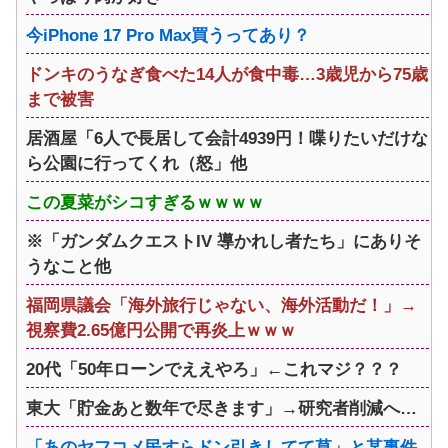
今iPhone 17 Pro Max買うってあり？
ドンキのうなぎ食べた14人が食中毒…3歳児から75歳
まで被害
居酒屋「6人で長居して会計4939円！喋りたいだけな
ら公園に行ってくれ（怒」他
この夏菜がシコすぎるｗｗｗｗ
※「ガンダムクエストIV 導かれし者たち」にありそ
うなこと他
福岡県議会「海外旅行じゃない、海外活動だ！」→
視察費2.65億円公開で再炎上ｗｗｗ
20代「50年ローンでええやろ」←これマジ？？？
東大「貯金あと数年で尽きます」→研究者削減へ…
「あのヤフコメ民すらドン引きしてて草」と某事件