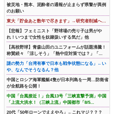
被災地・熊本、泥酔者の通報が止まらず県警が異例
のお願い
東大「貯金あと数年で尽きます」→研究者削減へ…
【悲報】フェミニスト「野球場の売り子は男がや
れ！いつまで女性を奴隷扱いする気だ」他
【高校野球】青森山田のユニフォームが話題沸騰！
称賛続々 「涼しそう」「熱中症対策では？」「...
謎の勢力「台湾有事で日本も戦争状態になる」←い
や、なんでそうなるん？他
中国とロシア海軍艦艇4隻が日本列島を一周…防衛省
が全航路を公開！
中国「台風接近！」台風13号「三峡直撃予測」中国
「上流大洪水！（三峡上流」中国都市「8/5...
20代「50年ローンでええやろ」←これマジ？？？