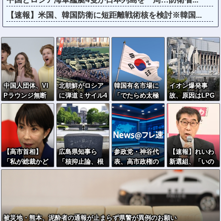
【速報】米国、韓国防衛に短距離戦術核を検討※韓国...
中国人団体、VI
北朝鮮がロシア
韓国有名市場に
イオン爆発事
Pラウンジ無断
に弾道ミサイル4
「でたらめ太極
故、原因はLPG
侵入→搭乗拒否
0発供与、ミサイ
旗」商品…徐教
漏れか…経産省
→空港警備員
ル部隊90人派遣
授「覚醒するべ
が全国一斉点検
の”つり目ポー
開始…さらに80
き」
ズ”で国際問題に
発見通し！
ｗｗｗ
【高市首相】
広島県知事ら
参政党・神谷代
【速報】れいわ
「私が総裁かど
「核抑止論、根
表、高市政権の
新選組、「いの
うかとは分け
本的におかし
食料品減税を
ちの党」に党名
て」 消費減税
い」
「天下の愚策」
変更ｗｗｗｗｗ
「2年後に私の責
と一刀両断
ｗ
任で戻す」発言
を説明
被災地・熊本、泥酔者の通報が止まらず県警が異例のお願い