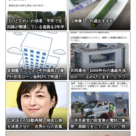
【のど】れいわ信者、半年で迂
【画像】これ超おすすめ
回路が開通している道路を2年半
放置されていると印象操作して
しまう
首都圏マンション平均価格1.2億
共同通信、6000件分の連絡先流
円+住宅ローン金利3%で利息だ
出か 「おわびします」とラフ
けで月30万円←これバカなん？
な軽い謝罪コメントを発表
広末涼子が活動再開 病名公表
日本共産党の街宣車が電柱に衝
を決意させた、次男からの言葉
突「居眠りをしてしまった」同
明かす
乗していた県議を含め男女3人重