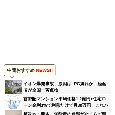
中間おすすめ
NEWS!!
イオン爆発事故、原因はLPG漏れか…経産
省が全国一斉点検
首都圏マンション平均価格1.2億円+住宅ロ
ーン金利3%で利息だけで月30万円←これバ
カなん？
被災地・熊本、泥酔者の通報が止まらず県