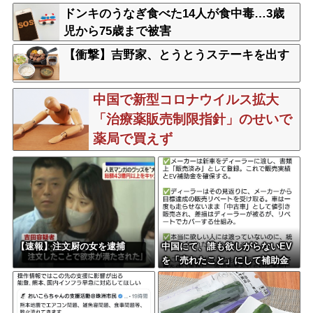
男女3人重傷
ドンキのうなぎ食べた14人が食中毒…3歳
児から75歳まで被害
【衝撃】吉野家、とうとうステーキを出す
中国で新型コロナウイルス拡大
「治療薬販売制限指針」のせいで
薬局で買えず
【速報】注文厨の女を逮捕
中国にて、誰も欲しがらないEV
を「売れたこと」にして補助金
を騙し取る事案が横行。販売実
績水増し