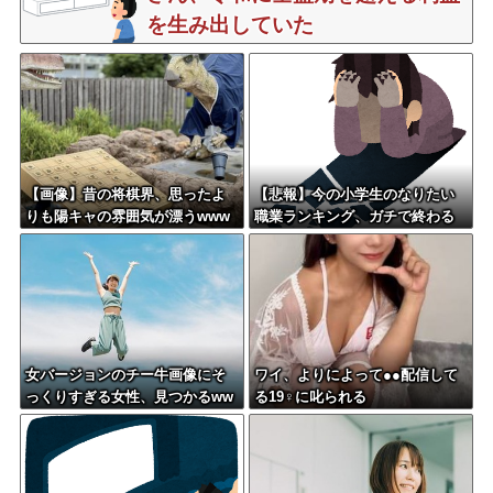
を生み出していた
【画像】昔の将棋界、思ったよ
【悲報】今の小学生のなりたい
りも陽キャの雰囲気が漂うwww
職業ランキング、ガチで終わる
wwww
女バージョンのチー牛画像にそ
ワイ、よりによって●●配信して
っくりすぎる女性、見つかるww
る19♀に叱られる
w