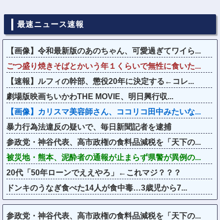
最速ニュース速報
【画像】令和最新版のあのちゃん、可愛過ぎてワイら...
ごつ盛り焼きそばとかいう年１くらいで無性に食いた...
【速報】ルフィの幹部、懲役20年に決定する←コレ...
劇場版映画ちいかわTHE MOVIE、明日興行収...
【画像】カリスマ美容師さん、ココリコ田中みたいな...
暴力行為法違反の疑いで、毎日新聞記者を逮捕
参政党・神谷代表、高市政権の食料品減税を「天下の...
被災地・熊本、泥酔者の通報が止まらず県警が異例の...
20代「50年ローンでええやろ」←これマジ？？？
ドンキのうなぎ食べた14人が食中毒…3歳児から7...
参政党・神谷代表、高市政権の食料品減税を「天下の...