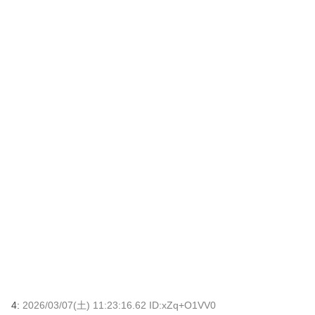
4:
2026/03/07(土) 11:23:16.62 ID:xZq+O1VV0