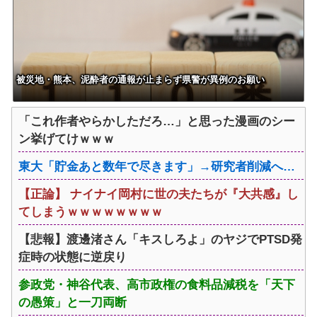
傷
被災地・熊本、泥酔者の通報が止まらず県警が異例のお願い
「これ作者やらかしただろ…」と思った漫画のシー
ン挙げてけｗｗｗ
東大「貯金あと数年で尽きます」→研究者削減へ…
【正論】 ナイナイ岡村に世の夫たちが『大共感』し
てしまうｗｗｗｗｗｗｗｗ
【悲報】渡邊渚さん「キスしろよ」のヤジでPTSD発
症時の状態に逆戻り
参政党・神谷代表、高市政権の食料品減税を「天下
の愚策」と一刀両断