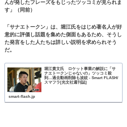
んが発したフレーズをもじったツッコミが見られま
す」（同前）
「サナエトークン」は、堀江氏をはじめ著名人が好
意的に評価し話題を集めた側面もあるため、そうし
た発言をした人たちは詳しい説明を求められそう
だ。
堀江貴文氏 ロケット事業の解説に「サ
ナエトークンじゃないの」ツッコミ殺
到…過去動画削除も波紋 - Smart FLASH/
スマフラ[光文社週刊誌]
smart-flash.jp