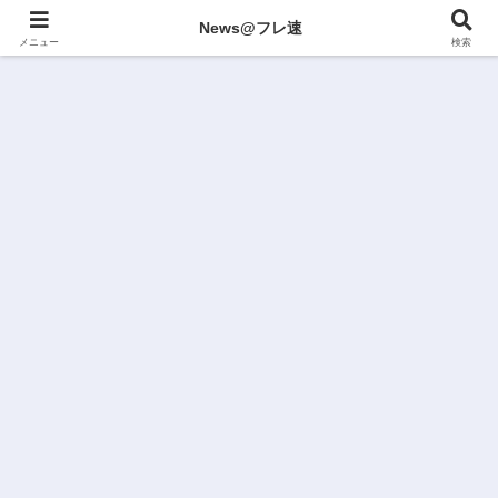
News@フレ速
メニュー
検索