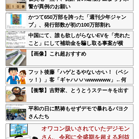
警が異例のお願い
かつて650万部を誇った「週刊少年ジャン
プ」、発行部数が初の100万部割れ
中国にて、誰も欲しがらないEVを「売れた
こと」にして補助金を騙し取る事案が横
行。販売実績水増し
【画像】これ超おすすめ
フット後藤「ハゲとるやないかい！（ペシ
ッ！）」客「ギャハハハwwwwww」←何
が面白いの？
【衝撃】吉野家、とうとうステーキを出す
平和の日に黙祷もせずデモで暴れるパヨク
さんたち
オワコン扱いされていたデジモン
さん、令和に全盛期を超える利益