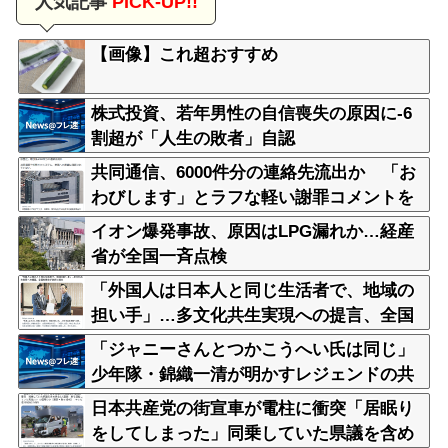
人気記事
PICK-UP!!
【画像】これ超おすすめ
株式投資、若年男性の自信喪失の原因に-6
割超が「人生の敗者」自認
共同通信、6000件分の連絡先流出か 「お
わびします」とラフな軽い謝罪コメントを
発表
イオン爆発事故、原因はLPG漏れか…経産
省が全国一斉点検
「外国人は日本人と同じ生活者で、地域の
担い手」…多文化共生実現への提言、全国
知事会が政府に提出
「ジャニーさんとつかこうへい氏は同じ」
少年隊・錦織一清が明かすレジェンドの共
通点と我流の演出論
日本共産党の街宣車が電柱に衝突「居眠り
をしてしまった」同乗していた県議を含め