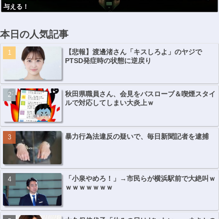
与える！
本日の人気記事
【悲報】渡邊渚さん「キスしろよ」のヤジで
PTSD発症時の状態に逆戻り
秋田県職員さん、会見をバスローブ＆喫煙スタイ
ルで対応してしまい大炎上ｗ
暴力行為法違反の疑いで、毎日新聞記者を逮捕
「小泉やめろ！」→市民らが横浜駅前で大絶叫ｗ
ｗｗｗｗｗｗｗ