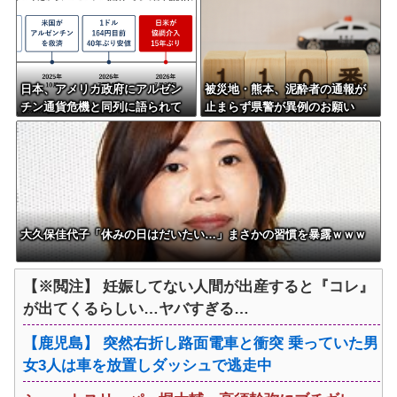
日本、アメリカ政府にアルゼン
被災地・熊本、泥酔者の通報が
チン通貨危機と同列に語られて
止まらず県警が異例のお願い
しまうwwwwwwもうすでに158
円に戻る
大久保佳代子「休みの日はだいたい…」まさかの習慣を暴露ｗｗｗ
【※閲注】 妊娠してない人間が出産すると『コレ』
が出てくるらしい…ヤバすぎる…
【鹿児島】 突然右折し路面電車と衝突 乗っていた男
女3人は車を放置しダッシュで逃走中