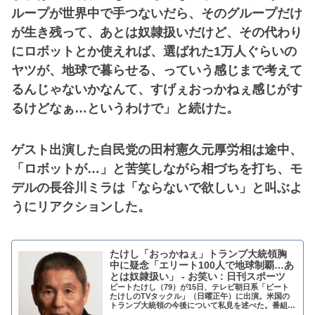
ループが世界中で手つないだら、そのグループだけ
が生き残って、あとは奴隷扱いだけど、その代わり
にロボットとか使えれば、選ばれた1万人ぐらいの
ヤツが、地球で暮らせる、っていう感じまで考えて
るんじゃないかなんて、すげぇおっかねぇ感じがす
るけどなぁ…というわけで」と続けた。
ゲスト出演した自民党の田村憲久元厚労相は途中、
「ロボットが…」と苦笑しながら相づちを打ち、モ
デルの長谷川ミラは「ならないで欲しい」と叫ぶよ
うにリアクションした。
たけし「おっかねぇ」トランプ大統領胸
中に疑念「エリート100人で地球制覇…あ
とは奴隷扱い」 - お笑い : 日刊スポーツ
ビートたけし（79）が15日、テレビ朝日系「ビート
たけしのTVタックル」（日曜正午）に出演。米国の
トランプ大統領の今後について私見を述べた。番組で
は、米国とイ… - 日刊スポーツ新聞社のニュースサイ