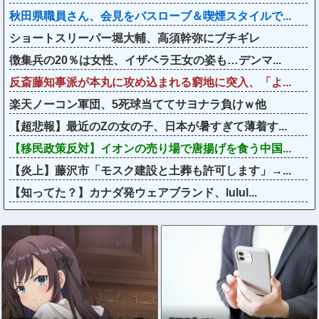
秋田県職員さん、会見をバスローブ＆喫煙スタイルで...
ショートスリーパー堀大輔、高須幹弥にブチギレ
徴集兵の20％は女性、イザベラ王女の姿も…デンマ...
反斎藤知事派が本丸に攻め込まれる窮地に突入、「よ...
楽天ノーコン軍団、5死球当ててサヨナラ負けｗ他
【超悲報】最近のZの女の子、日本が暑すぎて薄着す...
【移民政策反対】イオンの売り場で唐揚げを食う中国...
【炎上】藤沢市「モスク建設と土葬も許可します」→...
【知ってた？】カナダ発ウェアブランド、lulul...