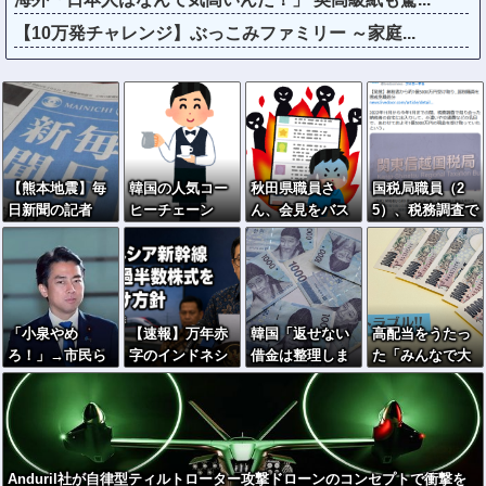
【10万発チャレンジ】ぶっこみファミリー ～家庭...
【熊本地震】毎
韓国の人気コー
秋田県職員さ
国税局職員（2
日新聞の記者
ヒーチェーン
ん、会見をバス
5）、税務調査で
「死傷者の情報
「ペクスダバ
ローブ＆喫煙ス
知り合った納税
を教えて！」 →
ン」が日本初上
タイルで対応し
者の自宅に出入
企業「個人情報
陸→東京・新橋
てしまい大炎上
りしお小遣い1億
は控えます！」
に１号店オープ
ｗ
5000万円頂戴す
→ 記「年代は？
ン
るwww
「小泉やめ
【速報】万年赤
韓国「返せない
高配当をうたっ
特定につながら
ろ！」→市民ら
字のインドネシ
借金は整理しま
た「みんなで大
ないでしょ？教
が横浜駅前で大
ア新幹線。負債
す」→延滞者、
家さん」→実態
えてよ？教えて
絶叫ｗｗｗｗｗ
を埋めるため政
なぜか増え続け
は2881億円の債
よ？」
ｗｗｗ
府が過半数の株
る…
務超過
式を引き受ける
Anduril社が自律型ティルトローター攻撃ドローンのコンセプトで衝撃を