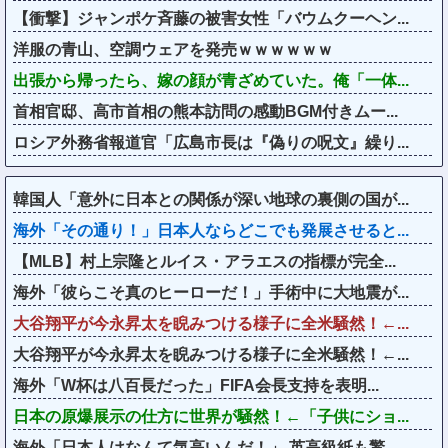
【衝撃】ジャンポケ斉藤の被害女性「バウムクーヘン...
洋服の青山、空調ウェアを発売ｗｗｗｗｗｗ
出張から帰ったら、嫁の顔が青ざめていた。俺「一体...
首相官邸、高市首相の熊本訪問の感動BGM付きムー...
ロシア外務省報道官「広島市長は『偽りの呪文』繰り...
韓国人「意外に日本との関係が深い地球の裏側の国が...
海外「その通り！」日本人ならどこでも発展させると...
【MLB】村上宗隆とルイス・アラエスの指標が完全...
海外「彼らこそ真のヒーローだ！」手術中に大地震が...
大谷翔平が今永昇太を睨みつける様子に全米騒然！←...
大谷翔平が今永昇太を睨みつける様子に全米騒然！←...
海外「W杯は八百長だった」FIFA会長支持を表明...
日本の原爆展示の仕方に世界が騒然！←「子供にショ...
海外「日本人はなんて気高いんだ！」 英高級紙も驚...