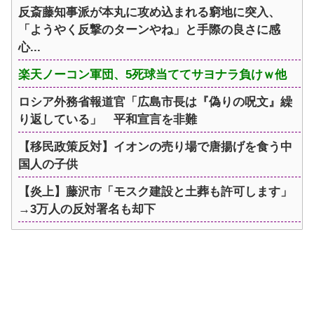
反斎藤知事派が本丸に攻め込まれる窮地に突入、
「ようやく反撃のターンやね」と手際の良さに感
心...
楽天ノーコン軍団、5死球当ててサヨナラ負けｗ他
ロシア外務省報道官「広島市長は『偽りの呪文』繰
り返している」 平和宣言を非難
【移民政策反対】イオンの売り場で唐揚げを食う中
国人の子供
【炎上】藤沢市「モスク建設と土葬も許可します」
→3万人の反対署名も却下