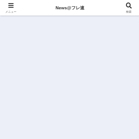
News@フレ速
メニュー
検索