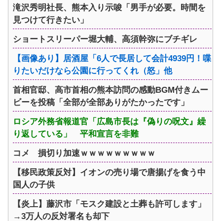
滝沢秀明社長、熊本入り示唆「男手が必要。時間を
見つけて行きたい」
ショートスリーパー堀大輔、高須幹弥にブチギレ
【画像あり】居酒屋「6人で長居して会計4939円！喋
りたいだけなら公園に行ってくれ（怒」他
首相官邸、高市首相の熊本訪問の感動BGM付きムー
ビーを投稿「全部が全部ありがたかったです」
ロシア外務省報道官「広島市長は『偽りの呪文』繰
り返している」 平和宣言を非難
コメ 損切り加速ｗｗｗｗｗｗｗｗｗ
【移民政策反対】イオンの売り場で唐揚げを食う中
国人の子供
【炎上】藤沢市「モスク建設と土葬も許可します」
→3万人の反対署名も却下