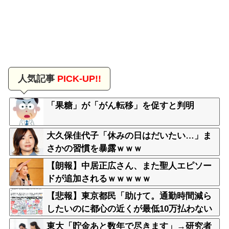
人気記事
PICK-UP!!
「果糖」が「がん転移」を促すと判明
大久保佳代子「休みの日はだいたい…」ま
さかの習慣を暴露ｗｗｗ
【朗報】中居正広さん、また聖人エピソー
ドが追加されるｗｗｗｗｗ
【悲報】東京都民「助けて。通勤時間減ら
したいのに都心の近くが最低10万払わない
と住めないの」
東大「貯金あと数年で尽きます」→研究者