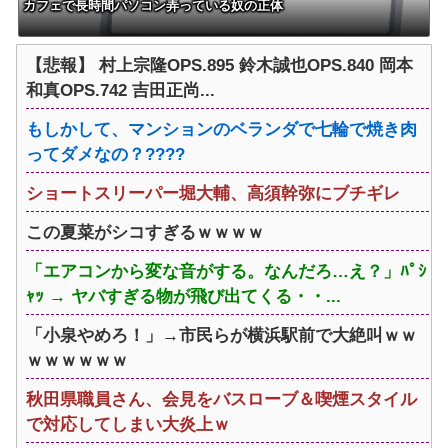
カフェで長時間パソコン弄っている奴の正体
【悲報】 村上宗隆OPS.895 鈴木誠也OPS.840 岡本
和真OPS.742 吉田正尚...
もしかして、マンションのベランダで七輪で焼き肉
ってダメなの？????
ショートスリーパー堀大輔、高須幹弥にブチギレ
この夏菜がシコすぎるｗｗｗｗ
「エアコンから変な音がする。なんだろ…え？」ﾊﾟｼ
ｬｯ → ヤバすぎる物が飛び出てくる・・...
「小泉やめろ！」→市民らが横浜駅前で大絶叫ｗｗ
ｗｗｗｗｗｗ
秋田県職員さん、会見をバスローブ＆喫煙スタイル
で対応してしまい大炎上ｗ