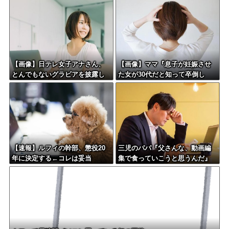
てしまう
うやって耐えてんの？」←コレ
は同意せざるおえないと話題に
【画像】日テレ女子アナさん、
【画像】ママ『息子が妊娠させ
とんでもないグラビアを披露し
た女が30代だと知って卒倒し
た結果・・・
た』←これ
【速報】ルフィの幹部、懲役20
三児のパパ『父さんな、動画編
年に決定する←コレは妥当
集で食っていこうと思うんだ』
か？？？？？？？
→結果