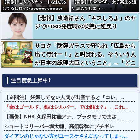
【画像】こういうキュートなお尻を
【画像】iPhoneSE、女子高生を追
してるヒロインwwwwwwwwww
い詰めてしまう・・・
【悲報】渡邊渚さん「キスしろよ」のヤ
ジでPTSD発症時の状態に逆戻り
サヨク「防弾ガラスで守られ『広島から
出て行けー！』と叫ばれる。そういう人
が日本の総理大臣ということ」→「どこ
に民意と書きました？」「勝手にレッテ
ル貼り付けないで」逆ギレ
注目度急上昇中⤴
【※閲注】 妊娠してない人間が出産すると『コレ』...
『金はゴールド、銀はシルバー、では銅は？』←これ...
【画像】NHK 久保田祐佳アナ、ブラタモリでまさ...
ショートスリーパー堀大輔、高須幹弥にブチギレ
ダイアンのじゃない方がユースケさんになってしまっ...