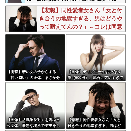
「懲役30年」の判決
【悲報】同性愛者女さん「女と付
き合うの地獄すぎる、男はどうや
って耐えてんの？」←コレは同意
せざるおえないと話題に
【衝撃】若い女の子からする
【画像】ディズニーのおいなり
「甘い匂い」の正体、まさか分
巻（600円）、流石にアレすぎて
からないDTなんておらんよな？
賛否両論の大炎上をしてしまうw
よな？w w w w w w w w w w w
w w w w w w
【画像】『戦争反対』を叫ぶ平
【悲報】同性愛者女さん「女と
和団体、最悪な場所でデモをし
付き合うの地獄すぎる、男はど