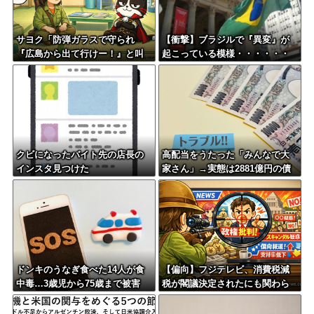
サヨク「防弾ガラスで守られ
【衝撃】ブラジルで『異変』が
『広島から出て行けー！』と叫
起こっている模様・・・・・・
ばれる。そういう人が日本の総
理大臣ということ」→「どこに
民意と書きました？」「勝手に
レッテル貼り付けないで」逆ギ
レ
クビになったバイト先の店長の
高配当をうたった「みんなで大
インスタ見つけた
家さん」→実態は2881億円の債
務超過
ドンキのうなぎ食べた14人が食
【偏向】フジテレビ、消費税減
中毒…3歳児から75歳まで被害
税が閣議決定されたにも関わら
ず、消費税減税に反対する大学
生を用意して印象操作