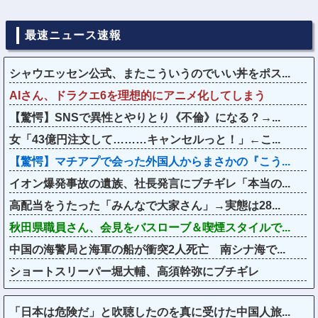
最速ニュース速報
シャウエッセン公式、またこういうのでいい丼をポス...
AIさん、ドラクエ6を理想的にアニメ化してしまう
【驚愕】SNSで異性とやりとり《不倫》になる？→...
女「43億円注文して………キャンセルっと！」←こ...
【驚愕】マチアプで会った外国人からまさかの『こう...
イオン爆発事故の遺族、社長発言にブチギレ「本当の...
高配当をうたった「みんなで大家さん」→実態は28...
秋田県職員さん、会見をバスローブ＆喫煙スタイルで...
中国の海警局と海軍の船が衝突2人死亡 南シナ海で...
ショートスリーパー堀大輔、高須幹弥にブチギレ
「日本は危険だ」と吹聴したのを真に受けた中国人旅...