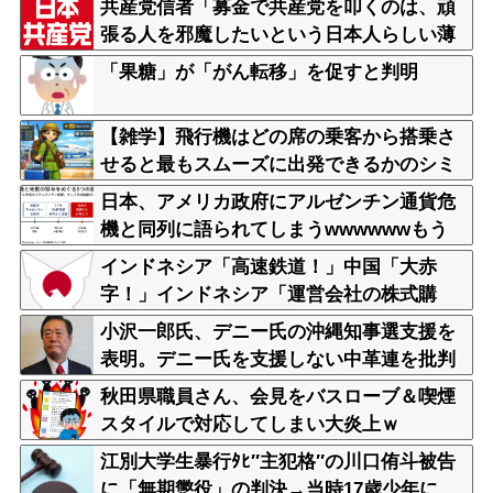
共産党信者「募金で共産党を叩くのは、頑
張る人を邪魔したいという日本人らしい薄
暗い欲望のせい」
「果糖」が「がん転移」を促すと判明
【雑学】飛行機はどの席の乗客から搭乗さ
せると最もスムーズに出発できるかのシミ
ュレーション動画
日本、アメリカ政府にアルゼンチン通貨危
機と同列に語られてしまうwwwwwwもう
すでに158円に戻る
インドネシア「高速鉄道！」中国「大赤
字！」インドネシア「運営会社の株式購
入！（負債対策」中国「はい（巨額負債」
小沢一郎氏、デニー氏の沖縄知事選支援を
インドネシア「700km延伸計画！（実質中
表明。デニー氏を支援しない中革連を批判
止」→
秋田県職員さん、会見をバスローブ＆喫煙
スタイルで対応してしまい大炎上ｗ
江別大学生暴行ﾀﾋ″主犯格″の川口侑斗被告
に「無期懲役」の判決→当時17歳少年に