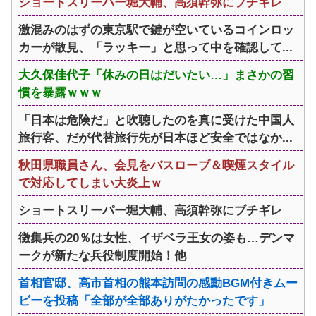
ショートスリーパー堀大輔、高須幹弥にブチギレ
激混みのはずの東京駅で鍵が空いているコインロッ
カーが散見、「ラッキー」と思って中を確認して...
大久保佳代子「休みの日はだいたい…」まさかの習
慣を暴露ｗｗｗ
「日本は危険だ」と吹聴したのを真に受けた中国人
旅行客、だが代替旅行先が日本ほど安全ではなか...
秋田県職員さん、会見をバスローブ＆喫煙スタイル
で対応してしまい大炎上ｗ
ショートスリーパー堀大輔、高須幹弥にブチギレ
徴集兵の20％は女性、イザベラ王女の姿も…デンマ
ークが新たな兵役制度開始！他
首相官邸、高市首相の熊本訪問の感動BGM付きムー
ビーを投稿「全部が全部ありがたかったです」