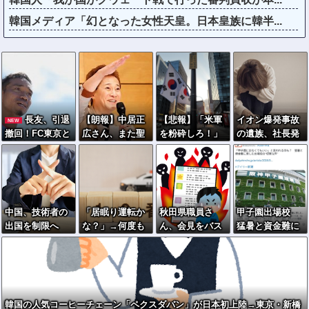
韓国メディア「幻となった女性天皇。日本皇族に韓半...
長友、引退
【朗報】中居正
【悲報】「米軍
イオン爆発事故
NEW
撤回！FC東京と
広さん、また聖
を粉砕しろ！」
の遺族、社長発
再契約ｷﾀ━━━
人エピソードが
在韓米軍基地に
言にブチギレ
━(ﾟ∀ﾟ)━━━
追加されるｗｗ
突入した韓国学
「本当のことを
━!!
ｗｗｗ
生、即逮捕
話して」
中国、技術者の
「居眠り運転か
秋田県職員さ
甲子園出場校
出国を制限へ
な？」→何度も
ん、会見をバス
猛暑と資金難に
「国が危険と判
追突→夫婦「こ
ローブ＆喫煙ス
苦しむ
断したら出国禁
れは事故じゃな
タイルで対応し
止」
い」と気付く…
てしまい大炎上
ｗ
韓国の人気コーヒーチェーン「ペクスダバン」が日本初上陸→東京・新橋