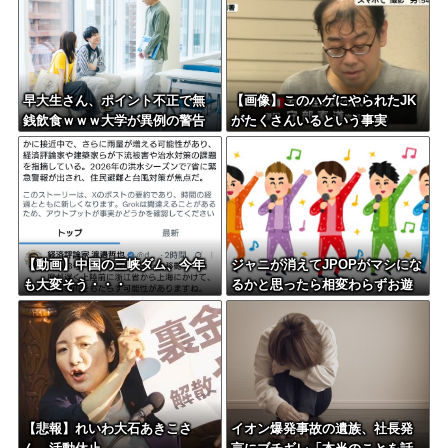
早大生さん、ポイント不正で無
【画像】このハゲにやられたJK
銭飲食ｗｗｗ大学が異例の警告
がたくさんいるという事実
へ
【動画】中国の三峡ダム、今年
ジャニが消えてJPOPがマシにな
も大変そう・・・
るかと思ったら相変わらずお遊
戯会やってて笑う
【悲報】れいわ大石あきこさ
イオン爆発事故の遺族、社長発