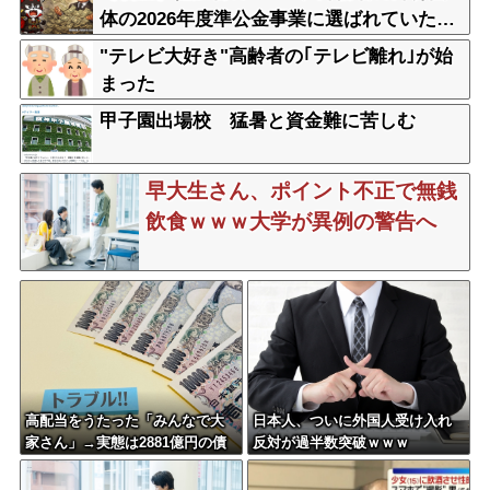
体の2026年度準公金事業に選ばれていた…
ネット「首相を小馬鹿にしながら公金に群
"テレビ大好き"高齢者の｢テレビ離れ｣が始
がってたの？」「右手で補助金もらいなが
まった
ら左手で反政府」
甲子園出場校 猛暑と資金難に苦しむ
早大生さん、ポイント不正で無銭
飲食ｗｗｗ大学が異例の警告へ
高配当をうたった「みんなで大
日本人、ついに外国人受け入れ
家さん」→実態は2881億円の債
反対が過半数突破ｗｗｗ
務超過