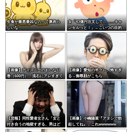
生食が最悪最凶なのって豚肉ら
女「43億円注文して………キャ
しいな
ンセルっと！」←こいつの目的
【画像】ディズニーのおいなり
【画像】愛知の半グレ、怖すぎ
巻（600円）、流石にアレすぎて
る→御尊顔がこちら…
賛否両論の大炎上をしてしまうw
w w w w w w
【悲報】同性愛者女さん「女と
【画像】小嶋陽菜『アタシで勃
付き合うの地獄すぎる、男はど
起してね』←これwwwwww
うやって耐えてんの？」←コレ