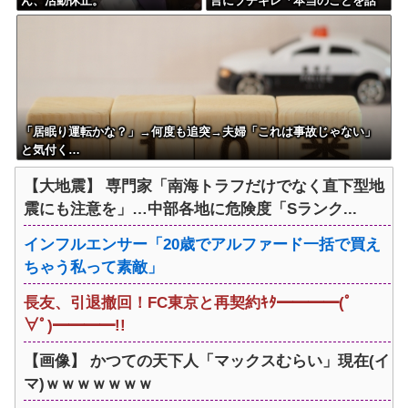
ん、活動休止。
言にブチギレ「本当のことを話
して」
「居眠り運転かな？」→何度も追突→夫婦「これは事故じゃない」
と気付く…
【大地震】 専門家「南海トラフだけでなく直下型地
震にも注意を」…中部各地に危険度「Sランク...
インフルエンサー「20歳でアルファード一括で買え
ちゃう私って素敵」
長友、引退撤回！FC東京と再契約ｷﾀ━━━━(ﾟ
∀ﾟ)━━━━!!
【画像】 かつての天下人「マックスむらい」現在(イ
マ)ｗｗｗｗｗｗｗ