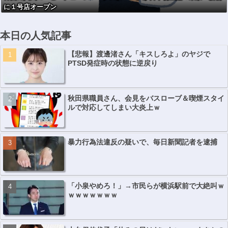
に１号店オープン
本日の人気記事
【悲報】渡邊渚さん「キスしろよ」のヤジで
PTSD発症時の状態に逆戻り
秋田県職員さん、会見をバスローブ＆喫煙スタイ
ルで対応してしまい大炎上ｗ
暴力行為法違反の疑いで、毎日新聞記者を逮捕
「小泉やめろ！」→市民らが横浜駅前で大絶叫ｗ
ｗｗｗｗｗｗｗ