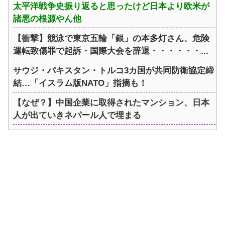
太平洋戦争史振り返ると思ったけど日本より欧米が
諸悪の根源やん他
【衝撃】競泳で東京五輪「銀」の本多灯さん、危険
運転致傷罪で起訴・国際大会を辞退・・・・・・...
サウジ・パキスタン・トルコ3カ国が共同防衛協定締
結…「イスラム版NATO」指摘も！
【なぜ？】中国企業に取得されたマンション、日本
人が出ていきネパール人で埋まる