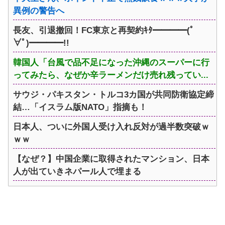
異例の警告へ
長友、引退撤回！FC東京と再契約ｷﾀ━━━━(ﾟ
∀ﾟ)━━━━!!
韓国人「台風で品不足になった沖縄のスーパーに行
ってみたら、なぜか辛ラーメンだけ売れ残ってい...
サウジ・パキスタン・トルコ3カ国が共同防衛協定締
結…「イスラム版NATO」指摘も！
日本人、ついに外国人受け入れ反対が過半数突破ｗ
ｗｗ
【なぜ？】中国企業に取得されたマンション、日本
人が出ていきネパール人で埋まる