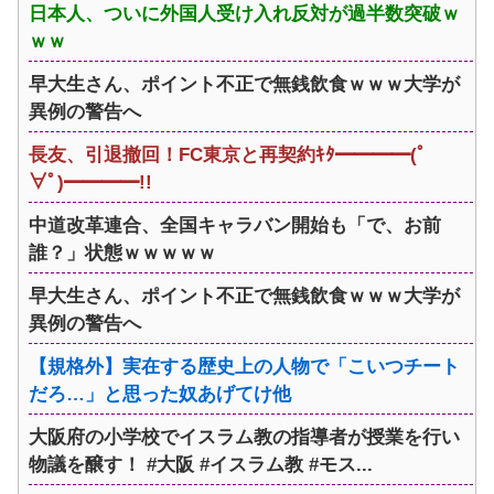
日本人、ついに外国人受け入れ反対が過半数突破ｗ
ｗｗ
早大生さん、ポイント不正で無銭飲食ｗｗｗ大学が
異例の警告へ
長友、引退撤回！FC東京と再契約ｷﾀ━━━━(ﾟ
∀ﾟ)━━━━!!
中道改革連合、全国キャラバン開始も「で、お前
誰？」状態ｗｗｗｗｗ
早大生さん、ポイント不正で無銭飲食ｗｗｗ大学が
異例の警告へ
【規格外】実在する歴史上の人物で「こいつチート
だろ…」と思った奴あげてけ他
大阪府の小学校でイスラム教の指導者が授業を行い
物議を醸す！ #大阪 #イスラム教 #モス...