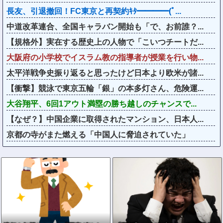
長友、引退撤回！FC東京と再契約ｷﾀ━━━━(ﾟ...
中道改革連合、全国キャラバン開始も「で、お前誰？...
【規格外】実在する歴史上の人物で「こいつチートだ...
大阪府の小学校でイスラム教の指導者が授業を行い物...
太平洋戦争史振り返ると思ったけど日本より欧米が諸...
【衝撃】競泳で東京五輪「銀」の本多灯さん、危険運...
大谷翔平、6回1アウト満塁の勝ち越しのチャンスで...
【なぜ？】中国企業に取得されたマンション、日本人...
京都の寺がまた燃える「中国人に脅迫されていた」