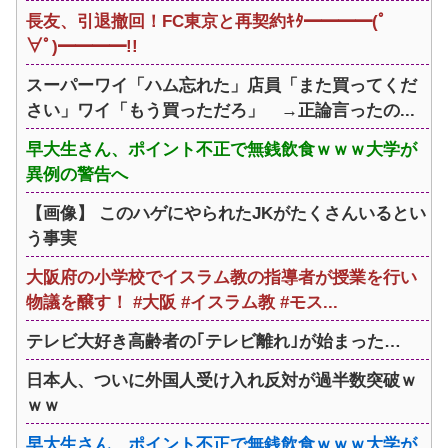
長友、引退撤回！FC東京と再契約ｷﾀ━━━━(ﾟ
∀ﾟ)━━━━!!
スーパーワイ「ハム忘れた」店員「また買ってくだ
さい」ワイ「もう買っただろ」 →正論言ったの...
早大生さん、ポイント不正で無銭飲食ｗｗｗ大学が
異例の警告へ
【画像】 このハゲにやられたJKがたくさんいるとい
う事実
大阪府の小学校でイスラム教の指導者が授業を行い
物議を醸す！ #大阪 #イスラム教 #モス...
テレビ大好き高齢者の｢テレビ離れ｣が始まった…
日本人、ついに外国人受け入れ反対が過半数突破ｗ
ｗｗ
早大生さん、ポイント不正で無銭飲食ｗｗｗ大学が