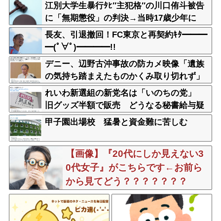
江別大学生暴行ﾀﾋ″主犯格″の川口侑斗被告
に「無期懲役」の判決→当時17歳少年に
「懲役30年」の判決
長友、引退撤回！FC東京と再契約ｷﾀ━━━
━(ﾟ∀ﾟ)━━━━!!
デニー、辺野古沖事故の防カメ映像「遺族
の気持ち踏まえたものかくみ取り切れず」
れいわ新選組の新党名は「いのちの党」
旧グッズ半額で販売 どうなる秘書給与疑
惑
甲子園出場校 猛暑と資金難に苦しむ
【画像】『20代にしか見えない3
0代女子』がこちらです←お前ら
から見てどう？？？？？？？