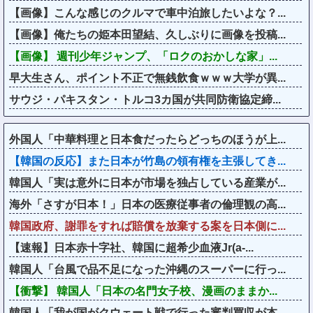
【画像】こんな感じのクルマで車中泊旅したいよな？...
【画像】俺たちの姫本田望結、久しぶりに画像を投稿...
【画像】 週刊少年ジャンプ、「ロクのおかしな家」...
早大生さん、ポイント不正で無銭飲食ｗｗｗ大学が異...
サウジ・パキスタン・トルコ3カ国が共同防衛協定締...
外国人「中華料理と日本食だったらどっちのほうが上...
【韓国の反応】また日本が竹島の領有権を主張してき...
韓国人「実は意外に日本が市場を独占している産業が...
海外「さすが日本！」日本の医療従事者の倫理観の高...
韓国政府、謝罪をすれば賠償を放棄する案を日本側に...
【速報】日本赤十字社、韓国に超希少血液Jr(a-...
韓国人「台風で品不足になった沖縄のスーパーに行っ...
【衝撃】 韓国人「日本の名門女子校、漫画のままか...
韓国人「我が国がクウェート戦で行った審判買収が本...