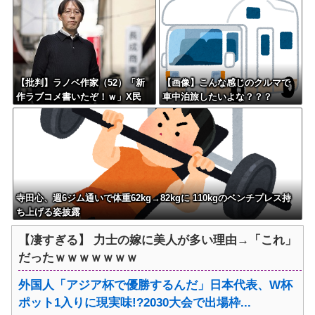
は同意せざるおえないと話題に
【批判】ラノベ作家（52）「新
【画像】こんな感じのクルマで
作ラブコメ書いたぞ！ｗ」X民
車中泊旅したいよな？？？
「いい歳こいてラブコメ（笑）
恥ずかしくないの？」←やめた
れｗと話題に
寺田心、週6ジム通いで体重62kg→82kgに 110kgのベンチプレス持
ち上げる姿披露
【凄すぎる】 力士の嫁に美人が多い理由→「これ」
だったｗｗｗｗｗｗｗ
外国人「アジア杯で優勝するんだ」日本代表、W杯
ポット1入りに現実味!?2030大会で出場枠...