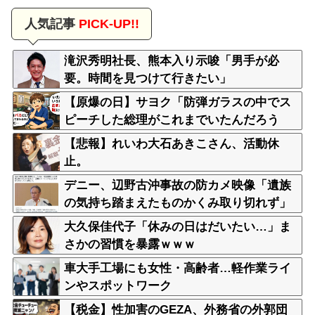
人気記事
PICK-UP!!
滝沢秀明社長、熊本入り示唆「男手が必
要。時間を見つけて行きたい」
【原爆の日】サヨク「防弾ガラスの中でス
ピーチした総理がこれまでいたんだろう
か。オバマ大統領でさえ、防弾ガラスなん
【悲報】れいわ大石あきこさん、活動休
てなかった！」→石破茂＆オバマ大統領も
止。
使ってました
デニー、辺野古沖事故の防カメ映像「遺族
の気持ち踏まえたものかくみ取り切れず」
大久保佳代子「休みの日はだいたい…」ま
さかの習慣を暴露ｗｗｗ
車大手工場にも女性・高齢者…軽作業ライ
ンやスポットワーク
【税金】性加害のGEZA、外務省の外郭団