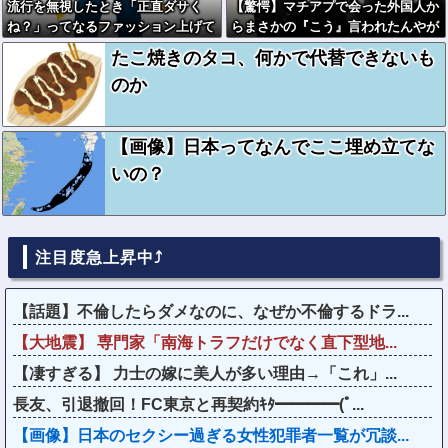
流行を無視したとき「正直ダサく
【驚愕】マチアプで会った外国人か
ね？」ってなるファッション上げて
らまさかの『こう』言われたんやが
け
これワイ詰みか？？？？？？？
たこ焼きのタコ、何かで代替できないも
のか
【画像】日本ってなんでここ埋め立てな
いの？
注目度急上昇中⤴
【話題】不倫したらダメなのに、なぜか不倫するドラ...
【大地震】 専門家「南海トラフだけでなく直下型地...
【凄すぎる】 力士の嫁に美人が多い理由→「これ」...
長友、引退撤回！FC東京と再契約ｷﾀ━━━━(ﾟ...
【画像】日本のセクシー過ぎる女性犯罪者一覧が冗談...