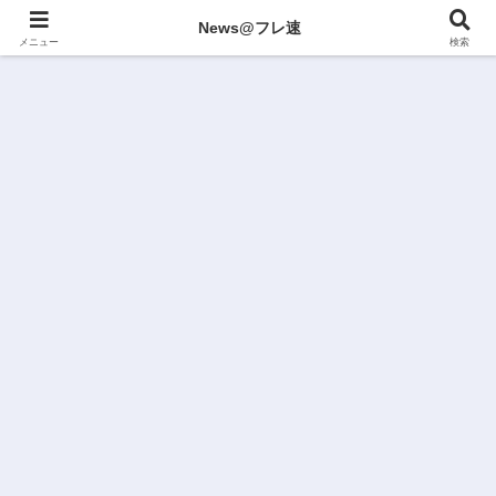
News@フレ速
メニュー
検索