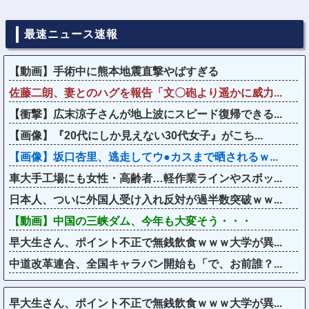
最速ニュース速報
【動画】手術中に熊本地震直撃やばすぎる
佐藤二朗、妻とのハグを報告「文〇砲より遥かに威力...
【衝撃】広末涼子さんが地上波にスピード復帰できる...
【画像】『20代にしか見えない30代女子』がこち...
【画像】坂口杏里、逃走してウ●カスまで晒されるｗ...
車大手工場にも女性・高齢者…軽作業ラインやスポッ...
日本人、ついに外国人受け入れ反対が過半数突破ｗｗ...
【動画】中国の三峡ダム、今年も大変そう・・・
早大生さん、ポイント不正で無銭飲食ｗｗｗ大学が異...
中道改革連合、全国キャラバン開始も「で、お前誰？...
早大生さん、ポイント不正で無銭飲食ｗｗｗ大学が異...