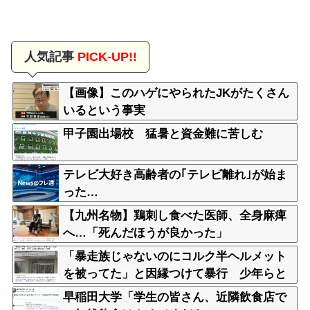
人気記事
PICK-UP!!
【画像】このハゲにやられたJKがたくさん
いるという事実
甲子園出場校 猛暑と資金難に苦しむ
テレビ大好き高齢者の｢テレビ離れ｣が始ま
った…
【九州名物】鶏刺し食べた医師、全身麻痺
へ…「死んだほうが良かった」
「暴走族じゃないのにコルク半ヘルメット
を被ってた」と因縁つけて暴行 少年らと
父親(37)逮捕
早稲田大学「学生の皆さん、近隣飲食店で