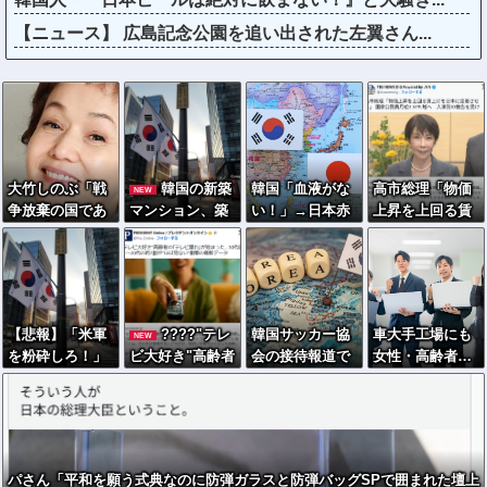
【ニュース】 広島記念公園を追い出された左翼さん...
大竹しのぶ「戦
韓国の新築
韓国「血液がな
高市総理「物価
NEW
争放棄の国であ
マンション、築
い！」→日本赤
上昇を上回る賃
り続けよう」←
１年半でテラス
十字、即支援へ
上げを日本に定
この投稿が話題
が丸ごと落下ｗ
着させる」 →国
に
ｗｗｗｗ
家公務員月給3.5
1％増へ 人事院
の勧告を受け
【悲報】「米軍
????"テレ
韓国サッカー協
車大手工場にも
NEW
を粉砕しろ！」
ビ大好き"高齢者
会の接待報道で
女性・高齢者…
在韓米軍基地に
の｢テレビ離れ｣
「2002年も調べ
軽作業ラインや
突入した韓国学
が始まった…10
ろ」の声続出ｗ
スポットワーク
生、即逮捕
代後半～20代の
ｗｗ
約7割が"ほぼ見
ない"
パさん「平和を願う式典なのに防弾ガラスと防弾バッグSPで囲まれた壇上