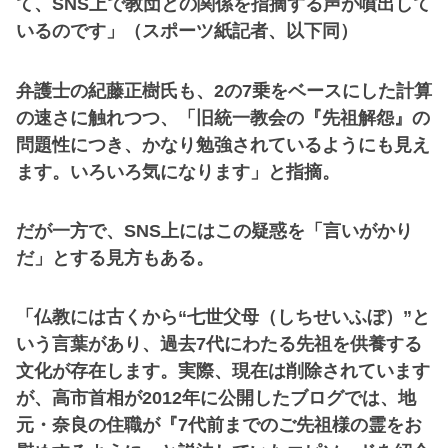
て、SNS上で教団との関係を指摘する声が噴出して
いるのです」（スポーツ紙記者、以下同）
弁護士の紀藤正樹氏も、2の7乗をベースにした計算
の速さに触れつつ、「旧統一教会の『先祖解怨』の
問題性につき、かなり勉強されているようにも見え
ます。いろいろ気になります」と指摘。
だが一方で、SNS上にはこの疑惑を「言いがかり
だ」とする見方もある。
「仏教には古くから“七世父母（しちせいふぼ）”と
いう言葉があり、過去7代にわたる先祖を供養する
文化が存在します。実際、現在は削除されています
が、高市首相が2012年に公開したブログでは、地
元・奈良の住職が『7代前までのご先祖様の霊をお