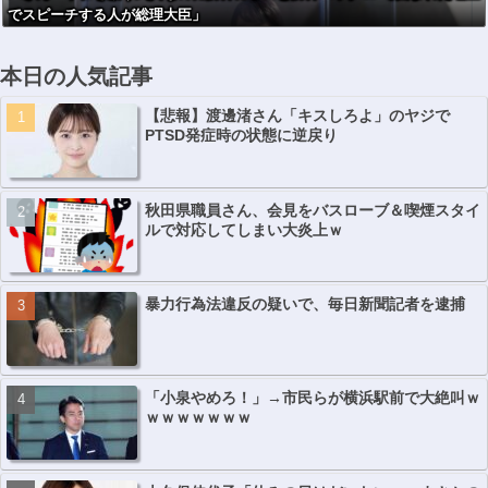
でスピーチする人が総理大臣」
本日の人気記事
【悲報】渡邊渚さん「キスしろよ」のヤジで
PTSD発症時の状態に逆戻り
秋田県職員さん、会見をバスローブ＆喫煙スタイ
ルで対応してしまい大炎上ｗ
暴力行為法違反の疑いで、毎日新聞記者を逮捕
「小泉やめろ！」→市民らが横浜駅前で大絶叫ｗ
ｗｗｗｗｗｗｗ