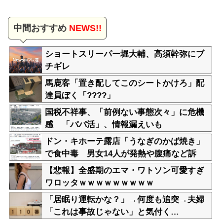
中間おすすめ
NEWS!!
ショートスリーパー堀大輔、高須幹弥にブ
チギレ
馬鹿客「置き配してこのシートかけろ」配
達員ぼく「????」
国税不祥事、「前例ない事態次々」に危機
感 「パパ活」、情報漏えいも
ドン・キホーテ露店「うなぎのかば焼き」
で食中毒 男女14人が発熱や腹痛など訴
え…サルモネラ属の菌検出
【悲報】全盛期のエマ・ワトソン可愛すぎ
ワロッタｗｗｗｗｗｗｗｗｗ
「居眠り運転かな？」→何度も追突→夫婦
「これは事故じゃない」と気付く…