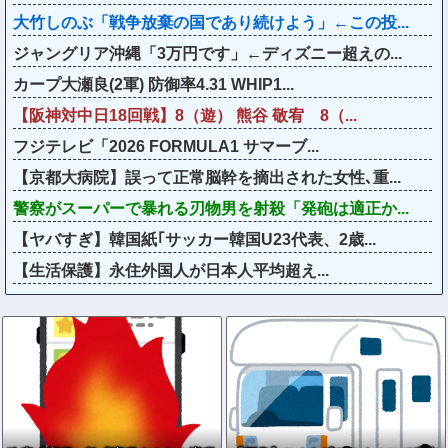
大竹しのぶ「戦争放棄の国であり続けよう」←この投...
ジャングリア沖縄「3万円です」←ディズニー超えの...
カープ大瀬良(2軍) 防御率4.31 WHIP1...
【阪神対中日18回戦】8（遊） 熊谷 敬宥 8（...
フジテレビ「2026 FORMULA1 サマーブ...
【京都大病院】誤って正常脳幹を摘出された女性､重...
警察がスーパーで暴れる刃物男を射殺「発砲は適正か...
【ヤバすぎ】韓国紙｢サッカー韓国U23代表、2歳...
【生活保護】永住外国人が日本人平均超え...