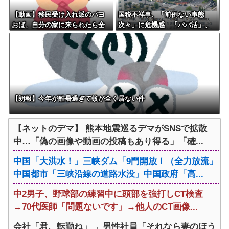
【動画】移民受け入れ派のパヨ
国税不祥事、「前例ない事態
おば、自分の家に来られたら全
次々」に危機感 「パパ活」、
力で拒否るｗｗｗｗｗｗｗｗｗ
情報漏えいも
ｗｗｗ
【朗報】今年が酷暑過ぎて蚊が全く居ない件
【ネットのデマ】 熊本地震巡るデマがSNSで拡散
中…「偽の画像や動画の投稿もあり得る」「確...
中国「大洪水！」三峡ダム「9門開放！（全力放流」
中国都市「三峡沿線の道路水没」中国政府「高...
中2男子、野球部の練習中に頭部を強打しCT検査
→70代医師「問題ないです」→他人のCT画像...
会社「君、転勤ね」→ 男性社員「それなら妻のほう