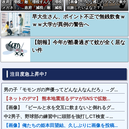
政府「増税」敵「増税すんな！増税
【画像】こんな感じのクルマで車中
メガネ！」→政府「減税」敵「減税
泊旅したいよな？？？
すんな！社会保障どうなる！」
早大生さん、ポイント不正で無銭飲食ｗ
ｗｗ大学が異例の警告へ
【朗報】今年が酷暑過ぎて蚊が全く居な
い件
注目度急上昇中⤴
男の子「モモンガの声優ってどんな人なんだろ」→グ...
【ネットのデマ】 熊本地震巡るデマがSNSで拡散...
【画像】 「ビールと水を交互に飲まないと倒れるグ...
中2男子、野球部の練習中に頭部を強打しCT検査→...
【画像】俺たちの姫本田望結、久しぶりに画像を投稿...