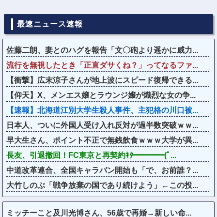
最速ニュース速報
佐藤二朗、妻とのハグを報告「文〇砲より遥かに威力...
流行を無視したとき「正直ダサくね？」ってなるファ...
【衝撃】広末涼子さんが地上波にスピード復帰できる...
【仰天】X、メンエス嬢とラウンジ嬢が熾烈な女の争...
【速報】北海道江別大学生殺人事件、主犯格の川口被...
日本人、ついに外国人受け入れ反対が過半数突破ｗｗ...
早大生さん、ポイント不正で無銭飲食ｗｗｗ大学が異...
長友、引退撤回！FC東京と再契約ｷﾀ━━━━(ﾟ...
中道改革連合、全国キャラバン開始も「で、お前誰？...
大竹しのぶ「戦争放棄の国であり続けよう」←この投...
ミッチーこと及川光博さん、56歳で再婚→新しい命...