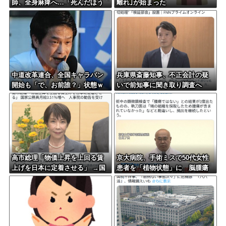
師、全身麻痺へ…「死んだほう
離れ｣が始まった
が良かった」
中道改革連合、全国キャラバン
兵庫県斎藤知事、不正会計の疑
開始も「で、お前誰？」状態ｗ
いで前知事に聞き取り調査へ
ｗｗｗｗ
高市総理「物価上昇を上回る賃
京大病院、手術ミスで50代女性
上げを日本に定着させる」 →国
患者を「植物状態」に 脳腫瘍
家公務員月給3.51％増へ 人事院
摘出手術で腫瘍の無い部位を摘
の勧告を受け
出してしまう