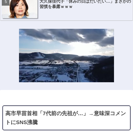
大久保佳代子「休みの日はだいたい…」まさかの
習慣を暴露ｗｗｗ
高市早苗首相「7代前の先祖が…」→意味深コメン
トにSNS沸騰