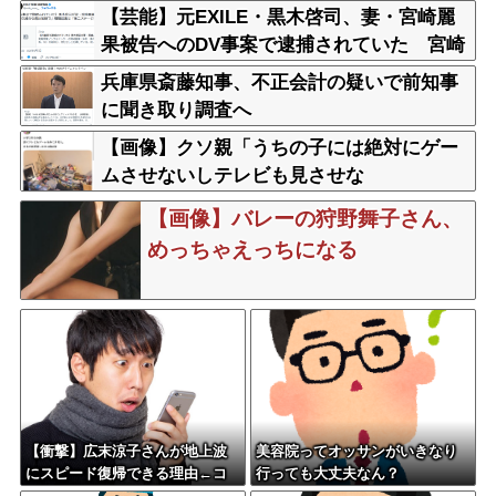
【芸能】元EXILE・黒木啓司、妻・宮崎麗
果被告へのDV事案で逮捕されていた 宮崎
は全身打撲、頭部裂傷及び打撲、頸部損傷
兵庫県斎藤知事、不正会計の疑いで前知事
の怪我
に聞き取り調査へ
【画像】クソ親「うちの子には絶対にゲー
ムさせないしテレビも見させな
い！！！！！」
【画像】バレーの狩野舞子さん、
めっちゃえっちになる
【衝撃】広末涼子さんが地上波
美容院ってオッサンがいきなり
にスピード復帰できる理由←コ
行っても大丈夫なん？
レ、誰にも分からない模様w w w