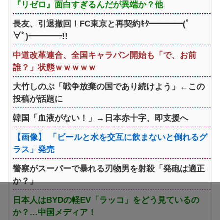
『リゼロ』面白すぎるんだが異端か？他
長友、引退撤回！FC東京と再契約ｷﾀ━━━━(ﾟ
∀ﾟ)━━━━!!
中道改革連合、全国キャラバン開始も「で、お前
誰？」状態ｗｗｗｗｗ
大竹しのぶ「戦争放棄の国であり続けよう」←この
投稿が話題に
韓国「血液がない！」→日本赤十字、即支援へ
【画像】 「ビールと水を交互に飲まないと倒れるグ
ラス」発売
警察がスーパーで暴れる刃物男を射殺「発砲は適正
か？」
日本人はBYDの軽EV「ラッコ」をどう見ているの
か？…中国メディア！