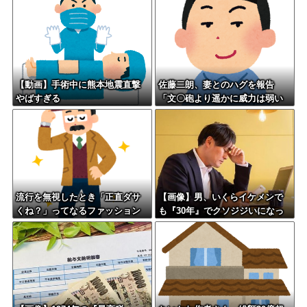
w w w w w
【動画】手術中に熊本地震直撃
佐藤二朗、妻とのハグを報告
やばすぎる
「文〇砲より遥かに威力は弱い
が、僕のノロケ砲をお見舞いす
る」
流行を無視したとき「正直ダサ
【画像】男、いくらイケメンで
くね？」ってなるファッション
も『30年』でクソジジいになっ
上げてけ
てしまう