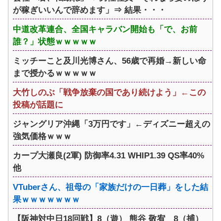
が稼ぎいいんで辞めます」⇒ 結果・・・
中道改革連合、全国キャラバン開始も「で、お前
誰？」状態ｗｗｗｗｗ
ミッチーこと及川光博さん、56歳で再婚→新しい命
まで授かるｗｗｗｗｗ
大竹しのぶ「戦争放棄の国であり続けよう」←この
投稿が話題に
ジャングリア沖縄「3万円です」←ディズニー超えの
強気価格ｗｗｗ
カープ大瀬良(2軍) 防御率4.31 WHIP1.39 QS率40%
他
VTuberさん、祖母の「家族だけの一日葬」をした結
果ｗｗｗｗｗｗｗ
【阪神対中日18回戦】8（遊） 熊谷 敬宥 8（捕）