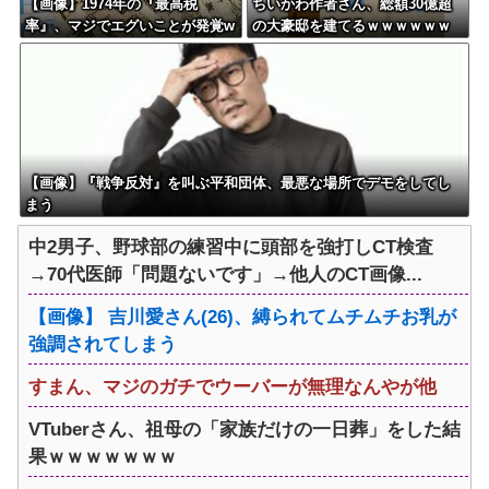
【画像】1974年の『最高税
ちいかわ作者さん、総額30億超
率』、マジでエグいことが発覚w
の大豪邸を建てるｗｗｗｗｗｗ
www
ｗｗｗｗｗｗｗｗｗｗｗｗｗ
【画像】『戦争反対』を叫ぶ平和団体、最悪な場所でデモをしてし
まう
中2男子、野球部の練習中に頭部を強打しCT検査
→70代医師「問題ないです」→他人のCT画像...
【画像】 吉川愛さん(26)、縛られてムチムチお乳が
強調されてしまう
すまん、マジのガチでウーバーが無理なんやが他
VTuberさん、祖母の「家族だけの一日葬」をした結
果ｗｗｗｗｗｗｗ