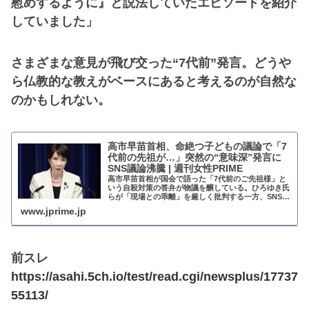
慰めするように』と説法していたエピソードを紹介
していました」
さまざまな意見が飛び交った“7代前”発言。どうや
ら仏教的な教えがベースにあると考えるのが自然な
のかもしれない。
高市早苗首相、命絶つ子どもの議論で「7
代前の先祖が…」突然の“意味深”発言に
SNS議論沸騰 | 週刊女性PRIME
高市早苗首相が国会で語った「7代前のご先祖様」と
いう自殺対策の答弁が物議を醸している。ひろゆき氏
らが「現場との乖離」を厳しく批判する一方、SNSで
は旧統一教会の教義との一致を疑う声も。仏教由来の
www.jprime.jp
可能性も浮上するなか、首相の「伝える力」が改め...
前スレ
https://asahi.5ch.io/test/read.cgi/newsplus/17737
55113/