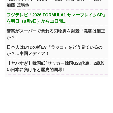
加藤 匠馬他
フジテレビ「2026 FORMULA1 サマーブレイクSP」
を明日（8月9日）から12日間...
警察がスーパーで暴れる刃物男を射殺「発砲は適正
か？」
日本人はBYDの軽EV「ラッコ」をどう見ているの
か？…中国メディア！
【ヤバすぎ】韓国紙｢サッカー韓国U23代表、2歳若
い日本に負けると歴史的屈辱｣