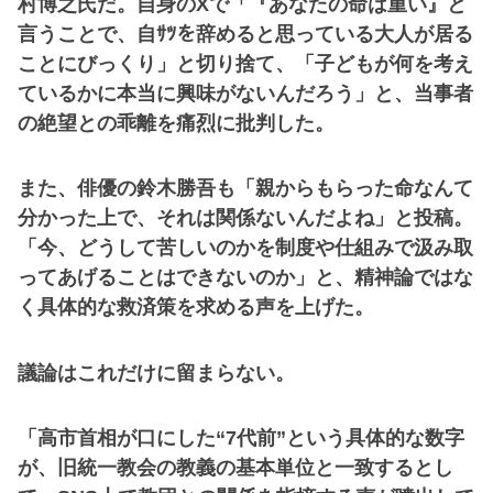
村博之氏だ。自身のXで「『あなたの命は重い』と
言うことで、自ｻﾂを辞めると思っている大人が居る
ことにびっくり」と切り捨て、「子どもが何を考え
ているかに本当に興味がないんだろう」と、当事者
の絶望との乖離を痛烈に批判した。
また、俳優の鈴木勝吾も「親からもらった命なんて
分かった上で、それは関係ないんだよね」と投稿。
「今、どうして苦しいのかを制度や仕組みで汲み取
ってあげることはできないのか」と、精神論ではな
く具体的な救済策を求める声を上げた。
議論はこれだけに留まらない。
「高市首相が口にした“7代前”という具体的な数字
が、旧統一教会の教義の基本単位と一致するとし