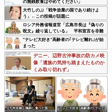
の無銭飲食はやめてください」
大竹しのぶ「戦争放棄の国であり続けよ
う」←この投稿が話題に
ロシア外務省報道官「広島市長は『偽りの
呪文』繰り返している」 平和宣言を非難
"テレビ大好き"高齢者の｢テレビ離れ｣が始
まった
デニー、辺野古沖事故の防カメ映
像「遺族の気持ち踏まえたものか
くみ取り切れず」
【九州名物】鶏刺し食べた医
"テレビ大好き"高齢者の｢テレビ