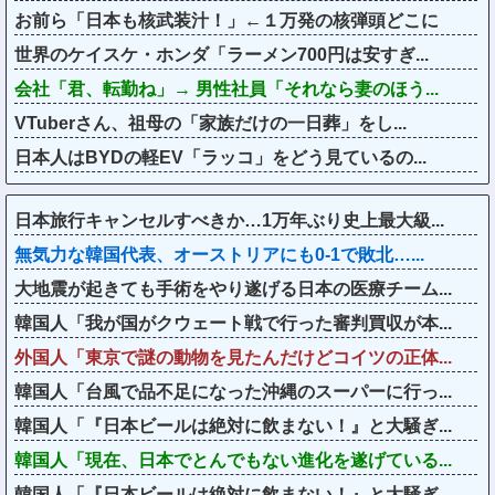
お前ら「日本も核武装汁！」←１万発の核弾頭どこに
世界のケイスケ・ホンダ「ラーメン700円は安すぎ...
会社「君、転勤ね」→ 男性社員「それなら妻のほう...
VTuberさん、祖母の「家族だけの一日葬」をし...
日本人はBYDの軽EV「ラッコ」をどう見ているの...
日本旅行キャンセルすべきか…1万年ぶり史上最大級...
無気力な韓国代表、オーストリアにも0-1で敗北…...
大地震が起きても手術をやり遂げる日本の医療チーム...
韓国人「我が国がクウェート戦で行った審判買収が本...
外国人「東京で謎の動物を見たんだけどコイツの正体...
韓国人「台風で品不足になった沖縄のスーパーに行っ...
韓国人「『日本ビールは絶対に飲まない！』と大騒ぎ...
韓国人「現在、日本でとんでもない進化を遂げている...
韓国人「『日本ビールは絶対に飲まない！』と大騒ぎ...