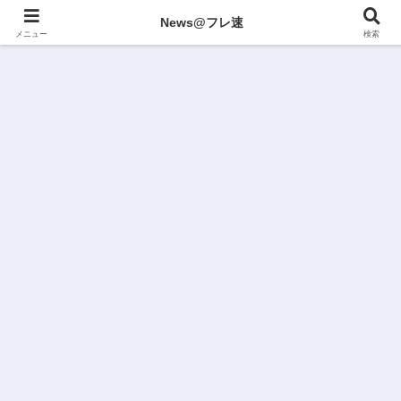
News@フレ速
メニュー
検索