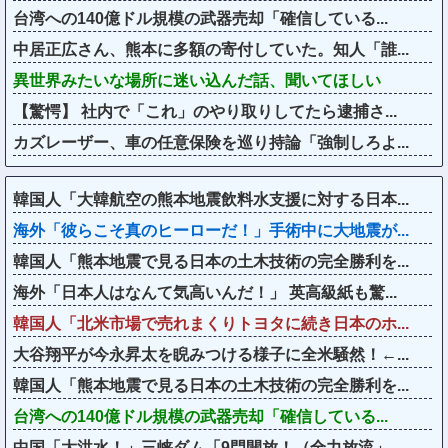
台湾への140億ドル規模の武器売却「確信している...
中居正広さん、熊本に多額の寄付していた。知人「誰...
異世界みたいな場所に迷い込んだ話、聞いてほしい
【驚愕】 社内で「これ」のやり取りしてたら逮捕さ...
カズレーザー、車の任意保険を巡り持論「強制しろよ...
韓国人「大韓航空の熊本地震飲料水支援に対する日本...
海外「彼らこそ真のヒーローだ！」手術中に大地震が...
韓国人「熊本地震で見る日本の土木技術の完全勝利を...
海外「日本人はなんて気高いんだ！」 英高級紙も驚...
韓国人「北米市場で売れまくりトヨタに続き日本のホ...
大谷翔平が今永昇太を睨みつける様子に全米騒然！←...
韓国人「熊本地震で見る日本の土木技術の完全勝利を...
台湾への140億ドル規模の武器売却「確信している...
中国「大洪水！」三峡ダム「9門開放！（全力放流」...