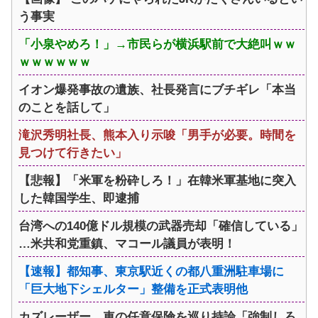
う事実
「小泉やめろ！」→市民らが横浜駅前で大絶叫ｗｗ
ｗｗｗｗｗｗ
イオン爆発事故の遺族、社長発言にブチギレ「本当
のことを話して」
滝沢秀明社長、熊本入り示唆「男手が必要。時間を
見つけて行きたい」
【悲報】「米軍を粉砕しろ！」在韓米軍基地に突入
した韓国学生、即逮捕
台湾への140億ドル規模の武器売却「確信している」
…米共和党重鎮、マコール議員が表明！
【速報】都知事、東京駅近くの都八重洲駐車場に
「巨大地下シェルター」整備を正式表明他
カズレーザー、車の任意保険を巡り持論「強制しろ