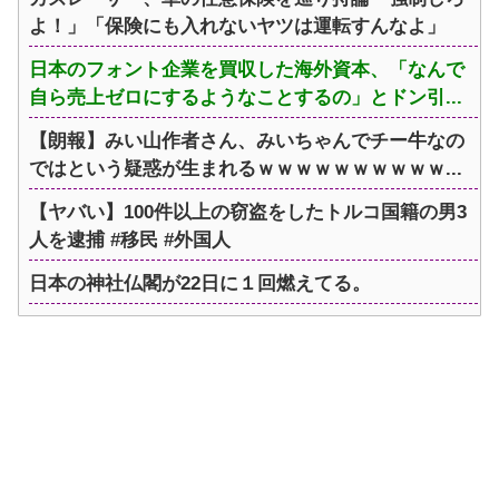
よ！」「保険にも入れないヤツは運転すんなよ」
日本のフォント企業を買収した海外資本、「なんで
自ら売上ゼロにするようなことするの」とドン引...
【朗報】みい山作者さん、みいちゃんでチー牛なの
ではという疑惑が生まれるｗｗｗｗｗｗｗｗｗｗ...
【ヤバい】100件以上の窃盗をしたトルコ国籍の男3
人を逮捕 #移民 #外国人
日本の神社仏閣が22日に１回燃えてる。