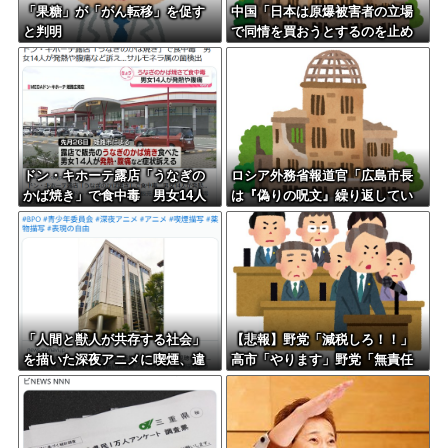
「果糖」が「がん転移」を促す
中国「日本は原爆被害者の立場
と判明
で同情を買おうとするのを止め
ろ」
ドン・キホーテ露店「うなぎの
ロシア外務省報道官「広島市長
かば焼き」で食中毒 男女14人
は『偽りの呪文』繰り返してい
が発熱や腹痛など訴え…サルモ
る」 平和宣言を非難
ネラ属の菌検出
「人間と獣人が共存する社会」
【悲報】野党「減税しろ！！」
を描いた深夜アニメに喫煙、違
高市「やります」野党「無責任
法薬物の連想シーンも…視聴者
な減税はやめろ！財源はどうす
批判でBPO議論
る????」