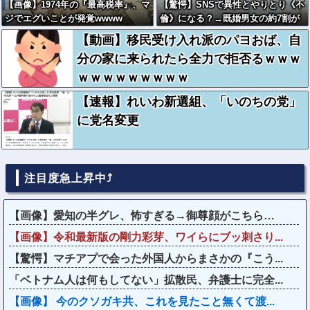
【画像】1974年の『最高税率』、マ
【驚愕】SNSで異性とやりとり《不
ジでエグいことが発覚wwww
倫》になる？→既婚男女の約7割が
まさかの『こう』回答してしまうw
【動画】移民受け入れ派のパヨおば、自
w w w w w w w
分の家に来られたら全力で拒否るｗｗｗ
ｗｗｗｗｗｗｗｗｗ
【速報】れいわ新選組、「いのちの党」
に党名変更
注目度急上昇中⤴
【画像】愛知の半グレ、怖すぎる→御尊顔がこちら…
【画像】令和最新版の剛力彩芽、ワイらにブッ刺さり...
【驚愕】マチアプで会った外国人からまさかの『こう...
「ベトナム人は何もしてない」拡散民、弁護士に完全...
【画像】 今のクソガキ共、これを見たこと無くて渡...