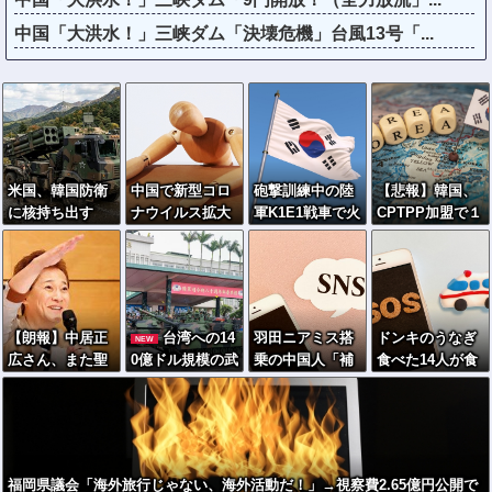
中国「大洪水！」三峡ダム「決壊危機」台風13号「...
米国、韓国防衛
中国で新型コロ
砲撃訓練中の陸
【悲報】韓国、
に核持ち出す
ナウイルス拡大
軍K1E1戦車で火
CPTPP加盟で１
か…中ロに備え
「治療薬販売制
災…韓国軍「人
兆円効果試算
「短距離戦術
限指針」のせい
的被害なし」
も”福島問題”が
核」を検討！
で薬局で買えず
立ちはだかる
【朗報】中居正
台湾への14
羽田ニアミス搭
ドンキのうなぎ
NEW
広さん、また聖
0億ドル規模の武
乗の中国人「補
食べた14人が食
人エピソードが
器売却「確信し
償も見舞いもな
中毒…3歳児から
追加されるｗｗ
ている」 …米共
い」中国ネット
75歳まで被害
ｗｗｗ
和党重鎮、マコ
「いや要らんや
ール議員が表
ろ」
明！
福岡県議会「海外旅行じゃない、海外活動だ！」→視察費2.65億円公開で