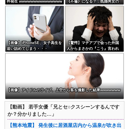
件発生 wwwwwwwwwwwwwww
《不倫》になる？→既婚男女の
wwwwwwwwwwwwwwwwwww
約7割がまさかの『こう』回答し
ww
てしまうw w w w w w w w
【画像】iPhoneSE、女子高生を
【驚愕】マチアプで会った外国
追い詰めてしまう・・・
人からまさかの『こう』言われ
たんやがこれワイ詰み
か？？？？？？？
【画像】アイドルのライブ、上空から客を撮影した結果wwwwwww
【動画】 若手女優「兄とセ○クスシーンするんです
か？分かりました…」
【熊本地震】 発生後に居酒屋店内から温泉が吹き出