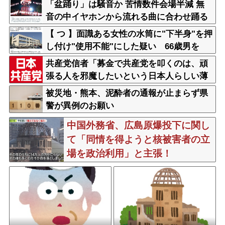
「盆踊り」は騒音か 苦情数件会場半減 無
音の中イヤホンから流れる曲に合わせ踊る
サイレント盆ダンスも
【 つ 】面識ある女性の水筒に"下半身"を押
し付け"使用不能"にした疑い 66歳男を
「器物損壊」容疑で逮捕 札幌市
共産党信者「募金で共産党を叩くのは、頑
張る人を邪魔したいという日本人らしい薄
暗い欲望のせい」
被災地・熊本、泥酔者の通報が止まらず県
警が異例のお願い
中国外務省、広島原爆投下に関し
て「同情を得ようと核被害者の立
場を政治利用」と主張！