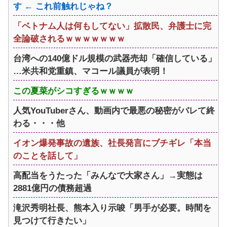
す ← これ前触れじゃね？
「ベトナム人は何もしてない」拡散民、弁護士に完
全論破されるｗｗｗｗｗｗｗ
台湾への140億ドル規模の武器売却「確信している」
…米共和党重鎮、マコール議員が表明！
この夏菜がシコすぎるｗｗｗｗ
人気YouTuberさん、動画内で最悪の秘密がバレて終
わる・・・他
イオン爆発事故の遺族、社長発言にブチギレ「本当
のことを話して」
高配当をうたった「みんなで大家さん」→実態は
2881億円の債務超過
滝沢秀明社長、熊本入り示唆「男手が必要。時間を
見つけて行きたい」