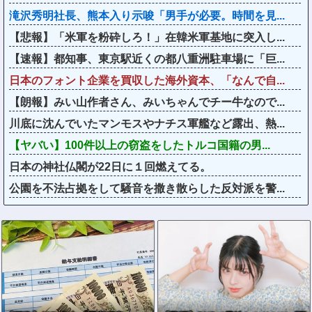
滝沢秀明社長、熊本入り示唆「男手が必要。時間を見...
【悲報】「米軍を粉砕しろ！」在韓米軍基地に突入し...
【速報】都知事、東京駅近くの都八重洲駐車場に「巨...
日本のフォント企業を買収した海外資本、「なんで自...
【朗報】みい山作者さん、みいちゃんでチー牛なので...
川底に沈んでいたマンモスやナチス軍艦など露出、熱...
【ヤバい】100件以上の窃盗をしたトルコ国籍の男...
日本の神社仏閣が22日に１回燃えてる。
公園を不法占拠をして騒音を撒き散らした反対派を警...