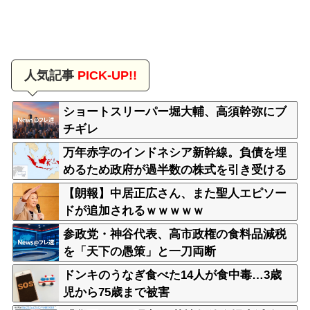
人気記事
PICK-UP!!
ショートスリーパー堀大輔、高須幹弥にブ
チギレ
万年赤字のインドネシア新幹線。負債を埋
めるため政府が過半数の株式を引き受ける
【朗報】中居正広さん、また聖人エピソー
ドが追加されるｗｗｗｗｗ
参政党・神谷代表、高市政権の食料品減税
を「天下の愚策」と一刀両断
ドンキのうなぎ食べた14人が食中毒…3歳
児から75歳まで被害