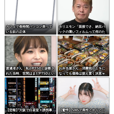
カフェで長時間パソコン弄って
ホリエモン「面接でさ、納豆パ
いる奴の正体
ックの薄いフィルムって何のた
めに入っていの？って聞くわ
け」
渡邊渚さん「私がPTSDと診断さ
お弁当屋さん、消費税が１％に
れた当時、世間はまだPTSDとい
なっても価格は据え置く決意ｗ
う言葉は浸透されていませんで
ｗｗｗｗｗ
した」
【悲報】大阪で白昼堂々誘拐事
【驚愕】SNSで異性とやりとり