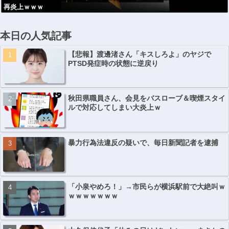
再炎上ｗｗｗ
本日の人気記事
【悲報】渡邊渚さん「キスしろよ」のヤジで
PTSD発症時の状態に逆戻り
秋田県職員さん、会見をバスローブ＆喫煙スタイ
ルで対応してしまい大炎上ｗ
暴力行為法違反の疑いで、毎日新聞記者を逮捕
「小泉やめろ！」→市民らが横浜駅前で大絶叫ｗ
ｗｗｗｗｗｗｗ