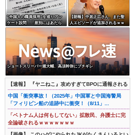
“外国人の職員採用”を巡りアン
【朗報】中居正広さん、また聖
ケート設問 「差別にはあたら
人エピソードが追加されるｗｗ
ない」として公表する方針を決
ｗｗｗ
定 三重県
ショートスリーパー堀大輔、高須幹弥にブチギレ
【速報】 『ヤニねこ』攻めすぎてBPOに通報される
中国「衝突事故！（2025年」中国軍と中国海警局
「フィリピン船の追跡中に衝突！（8/11」...
「ベトナム人は何もしてない」拡散民、弁護士に完
全論破されるｗｗｗｗｗｗｗ
【画像】 このハゲにやられたJKがたくさんいるとい