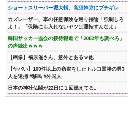
ショートスリーパー堀大輔、高須幹弥にブチギレ
カズレーザー、車の任意保険を巡り持論「強制しろ
よ！」「保険にも入れないヤツは運転すんなよ」
韓国サッカー協会の接待報道で「2002年も調べろ」
の声続出ｗｗｗ
【画像】福原遥さん、意外とあるｗ他
【ヤバい】100件以上の窃盗をしたトルコ国籍の男3
人を逮捕 #移民 #外国人
日本の神社仏閣が22日に１回燃えてる。