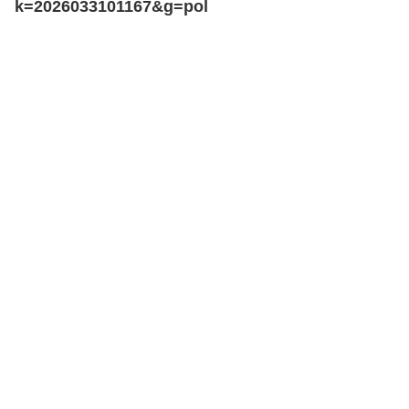
k=2026033101167&g=pol