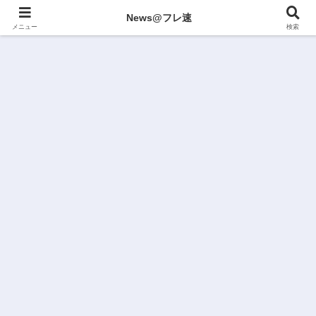
News@フレ速
メニュー
検索