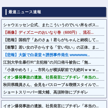
最速ニュース速報
シャウエッセン公式、またこういうのでいい丼をポス...
【画像】ディズニーのおいなり巻（600円）、流石...
【怒報】国税庁「あのさぁ！君らがちゃんと納税して...
【衝撃】若い女の子からする「甘い匂い」の正体、ま...
【悲報】大阪で白昼堂々誘拐事件発生 wwwwww...
江別大学生暴行ﾀﾋ″主犯格″の川口侑斗被告に「無...
「小泉やめろ！」→市民らが横浜駅前で大絶叫ｗｗｗ...
イオン爆発事故の遺族、社長発言にブチギレ「本当の...
秋田県職員さん、会見をバスローブ＆喫煙スタイルで...
ショートスリーパー堀大輔、高須幹弥にブチギレ
イオン爆発事故の遺族、社長発言にブチギレ「本当の...