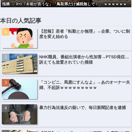
指摘 → ﾈｯﾄ「お前が言うな」「鳥取県だけ減税無しで！」 ｗｗｗｗｗｗ
ｗｗｗｗｗｗｗｗ
本日の人気記事
【悲報】若者「転勤とか無理」→企業、ついに制
度を変え始める
NHK職員、番組出演者から性加害→PTSD発症…
訴えても放置されていた模様
「コンビニ、馬鹿にすんなよ」→あのオーナー夫
婦、不起訴ｗｗｗｗｗｗｗｗｗ
暴力行為法違反の疑いで、毎日新聞記者を逮捕