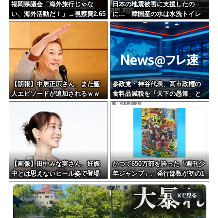
福岡県議会「海外旅行じゃな
日本の地震被害に支援したの
い、海外活動だ！」→視察費2.65
に…「韓国産の水は水洗トイレ
億円公開で再炎上ｗｗｗ
に」
【朗報】中居正広さん、また聖
参政党・神谷代表、高市政権の
人エピソードが追加されるｗｗ
食料品減税を「天下の愚策」と
ｗｗｗ
一刀両断
【画像】田中みな実さん、妊娠
かつて650万部を誇った「週刊少
中とは思えないヒール姿で登場
年ジャンプ」、発行部数が初の1
してしまう
00万部割れ