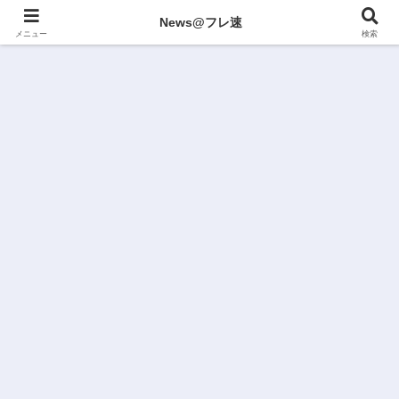
News@フレ速
メニュー
検索