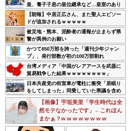
皇、養子子息の皇位継承など…皇室のあり
方に関する意識調査で見えた意外な結果と
【朗報】中居正広さん、また聖人エピソー
は
ドが追加されるｗｗｗｗｗ
被災地・熊本、泥酔者の通報が止まらず県
警が異例のお願い
かつて650万部を誇った「週刊少年ジャン
プ」、発行部数が初の100万部割れ
台湾メディア「中国がレアアースを武器に
貿易戦争した結果ｗｗｗｗｗｗｗｗ」
日本共産党の街宣車が電柱に衝突「居眠り
をしてしまった」同乗していた県議を含め
男女3人重傷
【画像】宇垣美里「学生時代は全
然モテなかったです」←これほん
まかぁ？w w w w w w w w