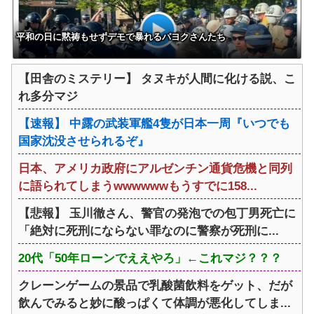
平和の日に黙祷もせずデモで暴れるパヨクさんたち
【田舎のミステリー】 タヌキが人間に化ける説、こ
れ多分マジ
【速報】 中露の武装軍艦4隻が日本一周『いつでも
国家沈没させられるぞ』
日本、アメリカ政府にアルゼンチン通貨危機と同列
に語られてしまうwwwwwwもうすでに158...
【悲報】 玉川徹さん、警官の発泡での包丁男死亡に
「絶対に死刑にならない罪なのに警察が死刑に...
20代「50年ローンでええやろ」←これマジ？？？
クレーンゲームの景品で乳酸菌飲料をゲット、だが
飲んでみると妙に酸っぱくて体調が悪化してしま...