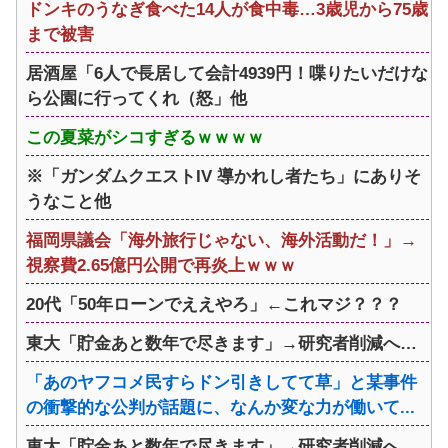
ドンキのうなぎ食べた14人が食中毒…3歳児から75歳
まで被害
居酒屋「6人で長居して会計4939円！喋りたいだけな
ら公園に行ってくれ（怒」他
この夏菜がシコすぎるｗｗｗｗ
※「ガンダムクエストIV 導かれし者たち」にありそ
うなこと他
福岡県議会「海外旅行じゃない、海外活動だ！」→
視察費2.65億円公開で再炎上ｗｗｗ
20代「50年ローンでええやろ」←これマジ？？？
東大「貯金あと数年で尽きます」→研究者削減へ…
「あのヤフコメ民すらドン引きしてて草」と某事件
の衝撃的な公判が話題に、なんか変な力が働いて...
東大「貯金あと数年で尽きます」→研究者削減へ…