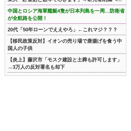
中国とロシア海軍艦艇4隻が日本列島を一周…防衛省
が全航路を公開！
20代「50年ローンでええやろ」←これマジ？？？
【移民政策反対】イオンの売り場で唐揚げを食う中
国人の子供
【炎上】藤沢市「モスク建設と土葬も許可します」
→3万人の反対署名も却下