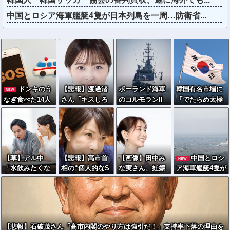
中国とロシア海軍艦艇4隻が日本列島を一周…防衛省...
ドンキのう
【悲報】渡邊渚
ポーランド海軍
韓国有名市場に
NEW
なぎ食べた14人
さん「キスしろ
のコルモランII
「でたらめ太極
が食中毒…3歳児
よ」のヤジでPT
級掃海艇が国際
旗」商品…徐教
から75歳まで被
SD発症時の状態
演習「海風26-
授「覚醒するべ
害
に逆戻り
2」に参加！
き」
【草】アル中
【悲報】高市首
【画像】田中み
中国とロシ
NEW
「水飲みたくな
相の“個人的なS
な実さん、妊娠
ア海軍艦艇4隻が
い！」 グラス
NS投稿”で習近
中とは思えない
日本列島を一
「はい転倒」
平ブチギレ説ｗ
ヒール姿で登場
周…防衛省が全
ｗｗｗｗ
してしまう
航路を公開！
【悲報】石破茂さん「高市内閣のやり方は強引だ！」支持率下落の理由を