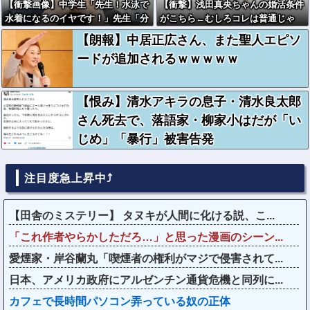
【衝撃画像】中学生「先生！水泳で
【衝撃】浅田真央ちゃんの婚活条件
水着になるのイヤです！」先生「分
がこちら←むしろコレは普通じゃ
かった」→結果まさかの『こう』な
ね？w w w w w w w w
【朗報】中居正広さん、また聖人エピソ
ってしまうw w w w w w w
ードが追加されるｗｗｗｗｗ
【恨み】清水アキラの息子・清水良太郎
さん死去で、落語家・柳家小はだが「い
じめ」「暴行」被害告発
注目度急上昇中⤴
【田舎のミステリー】 タヌキが人間に化ける説、こ...
「これ作者やらかしただろ…」と思った漫画のシーン...
愛煙家・岸谷蘭丸「喫煙者の権利がマジで侵害されて...
日本、アメリカ政府にアルゼンチン通貨危機と同列に...
カフェで長時間パソコン弄っている奴の正体