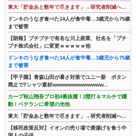
東大「貯金あと数年で尽きます」→研究者削減へ…
ドンキのうなぎ食べた14人が食中毒…3歳児から75歳
まで被害
【朗報】プチプチで有名な川上産業、社名を「プチ
プチ株式会社」に変更ｗｗｗｗｗ他
ドンキのうなぎ食べた14人が食中毒…3歳児から75歳
まで被害
【甲子園】青森山田が暑さ対策でユニ一新 ボタン
廃止でTシャツ素材wwwwwwwwwwwww...
カープ秋山翔吾プロ初4番抜擢！2塁打＆マルチで躍
動！ベテランに希望の光他
東大「貯金あと数年で尽きます」→研究者削減へ…
【移民政策反対】イオンの売り場で唐揚げを食う中
国人の子供