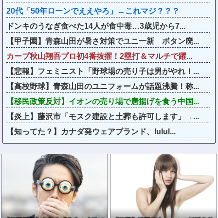
20代「50年ローンでええやろ」←これマジ？？？
ドンキのうなぎ食べた14人が食中毒…3歳児から7...
【甲子園】青森山田が暑さ対策でユニ一新 ボタン廃...
カープ秋山翔吾プロ初4番抜擢！2塁打＆マルチで躍...
【悲報】フェミニスト「野球場の売り子は男がやれ！...
【高校野球】青森山田のユニフォームが話題沸騰！称...
【移民政策反対】イオンの売り場で唐揚げを食う中国...
【炎上】藤沢市「モスク建設と土葬も許可します」→...
【知ってた？】カナダ発ウェアブランド、lulul...