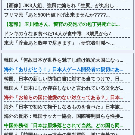
【画像】JK3人組、強風に煽られ「生尻」が丸出し...
フリマ民「あと500円値下げ出来ませんか????...
【悲報】 玉川徹さん、警官の発泡での包丁男死亡に...
ドンキのうなぎ食べた14人が食中毒…3歳児から7...
東大「貯金あと数年で尽きます」→研究者削減へ…
韓国人「何故日本が世界を魅了し続け観光大国になっ...
海外「ありがとう！」日本人ゲーム開発者の親切にあ...
韓国、日本の新しい防衛白書に対する当てつけで、日...
韓国人「日本にしか存在しないと言われている文化が...
海外「お前らの国に他愛のない対立ってある？」日本...
海外「日本で初めて梅干しなるものを食べた」日本旅...
海外の反応：韓国サッカー協会、国際審判員らを性接...
中国外務省「日本は原爆落とされて当然。どの国も同...
韓国人「韓国サッカー協会の審判買収、遂に海外でも...