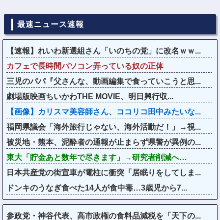
最速ニュース速報
【速報】れいわ新選組さん「いのちの党」に改名ｗｗ...
カフェで長時間パソコン弄っている奴の正体
三児のパパ『父さんな、動画編集で食っていこうと思...
劇場版映画ちいかわTHE MOVIE、明日興行収...
【画像】カリスマ美容師さん、ココリコ田中みたいな...
福岡県議会「海外旅行じゃない、海外活動だ！」→視...
被災地・熊本、泥酔者の通報が止まらず県警が異例の...
東大「貯金あと数年で尽きます」→研究者削減へ…
日本共産党の街宣車が電柱に衝突「居眠りをしてしま...
ドンキのうなぎ食べた14人が食中毒…3歳児から7...
参政党・神谷代表、高市政権の食料品減税を「天下の...