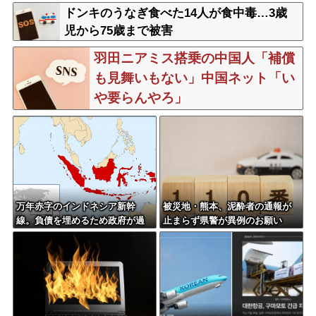
ドンキのうなぎ食べた14人が食中毒…3歳
児から75歳まで被害
羽田ニアミス搭乗の中国人「補償
も見舞いもない」中国ネット「い
や要らんやろ」
万年赤字のインドネシア新幹
被災地・熊本、泥酔者の通報が
線。負債を埋めるため政府が過
止まらず県警が異例のお願い
半数の株式を引き受ける