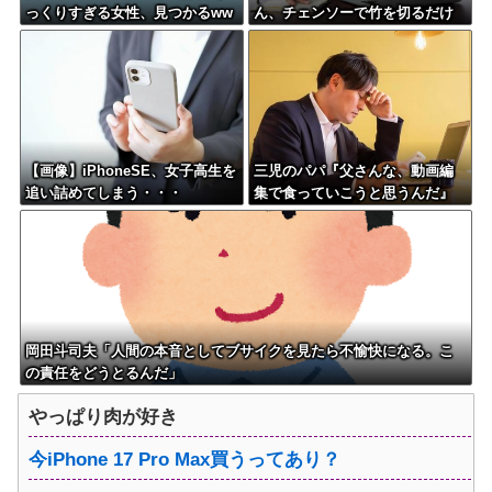
っくりすぎる女性、見つかるww
ん、チェンソーで竹を切るだけ
w
で600万再生を突破してしまう←
正直、こう言うのでいいんだよ
なw w w w w w w w
【画像】iPhoneSE、女子高生を
三児のパパ『父さんな、動画編
追い詰めてしまう・・・
集で食っていこうと思うんだ』
→結果
岡田斗司夫「人間の本音としてブサイクを見たら不愉快になる。こ
の責任をどうとるんだ」
やっぱり肉が好き
今iPhone 17 Pro Max買うってあり？