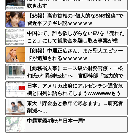
吹き出す
【悲報】高市首相の“個人的なSNS投稿”で
習近平ブチギレ説ｗｗｗｗｗ
中国にて、誰も欲しがらないEVを「売れた
こと」にして補助金を騙し取る事案が横
行。販売実績水増し
【朗報】中居正広さん、また聖人エピソー
ドが追加されるｗｗｗｗｗ
【総務省人事】エース級の財務官僚・一松
旬氏が“異例転出”へ 官邸幹部「協力的で
なかったから」
日本、アメリカ政府にアルゼンチン通貨危
機と同列に語られてしまうwwwwwwもう
すでに158円に戻る
東大「貯金あと数年で尽きます」→研究者
削減へ…
中露軍艦4隻が“日本一周”