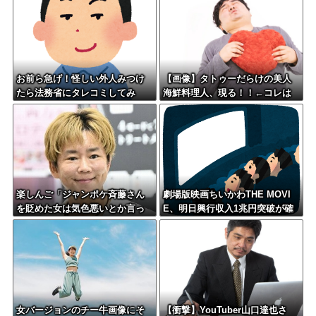
お前ら急げ！怪しい外人みつけ
【画像】タトゥーだらけの美人
たら法務省にタレコミしてみ
海鮮料理人、現る！！←コレは
ろ！意外と仕事するぞ？
セクシー過ぎてワイらにブッ刺
さりまくりw w w w w w w w w
楽しんご「ジャンポケ斉藤さん
劇場版映画ちいかわTHE MOVI
を貶めた女は気色悪いとか言っ
E、明日興行収入1兆円突破が確
てる癖にフ●ラするとか口だけは
実にｗｗｗｗｗｗｗｗｗｗｗｗ
素直なんだな！週刊誌から金も
ｗ
らってるだろ」
女バージョンのチー牛画像にそ
【衝撃】YouTuber山口達也さ