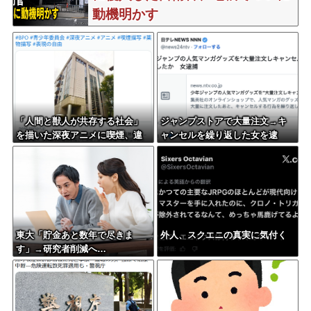
動機明かす
「人間と獣人が共存する社会」
ジャンプストアで大量注文→キ
を描いた深夜アニメに喫煙、違
ャンセルを繰り返した女を逮
法薬物の連想シーンも…視聴者
捕 「注文で欲求が満たされ
批判でBPO議論
た」総額43億円
東大「貯金あと数年で尽きま
外人、スクエニの真実に気付く
す」→研究者削減へ…