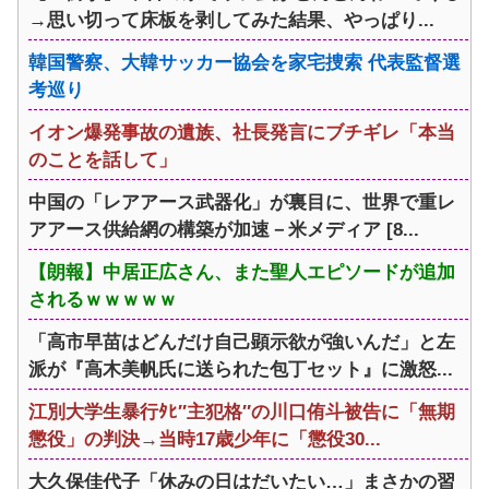
→思い切って床板を剥してみた結果、やっぱり...
韓国警察、大韓サッカー協会を家宅捜索 代表監督選
考巡り
イオン爆発事故の遺族、社長発言にブチギレ「本当
のことを話して」
中国の「レアアース武器化」が裏目に、世界で重レ
アアース供給網の構築が加速－米メディア [8...
【朗報】中居正広さん、また聖人エピソードが追加
されるｗｗｗｗｗ
「高市早苗はどんだけ自己顕示欲が強いんだ」と左
派が『高木美帆氏に送られた包丁セット』に激怒...
江別大学生暴行ﾀﾋ″主犯格″の川口侑斗被告に「無期
懲役」の判決→当時17歳少年に「懲役30...
大久保佳代子「休みの日はだいたい…」まさかの習