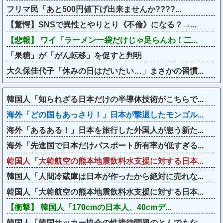
フリマ民「あと500円値下げ出来ませんか????...
【驚愕】SNSで異性とやりとり《不倫》になる？→...
【悲報】 ワイ「ラーメン一袋だけじゃ足らんわ！二...
「果糖」が「がん転移」を促すと判明
大久保佳代子「休みの日はだいたい…」まさかの習慣...
韓国人「知られざる日本だけの半導体技術がこちらで...
海外「どの国もあっさり！」日本が撃退したモンゴル...
海外「あるある！」日本を旅行した外国人が患う新た...
海外「先進国で日本だけパスポート所有率が低すぎる...
韓国人「大韓航空の熊本地震飲料水支援に対する日本...
韓国人「人間冷蔵庫は日本が作ったから絶対に売れな...
韓国人「大韓航空の熊本地震飲料水支援に対する日本...
【衝撃】 韓国人「170cmの日本人、40cmデ...
韓国人「韓国サッカー協会の性接待問題のとんでもな...