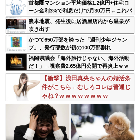
首都圏マンション平均価格1.2億円+住宅ロ
ーン金利3%で利息だけで月30万円←これバ
カなん？
熊本地震、発生後に居酒屋店内から温泉が
吹き出す
かつて650万部を誇った「週刊少年ジャン
プ」、発行部数が初の100万部割れ
福岡県議会「海外旅行じゃない、海外活動
だ！」→視察費2.65億円公開で再炎上ｗｗ
ｗ
【衝撃】浅田真央ちゃんの婚活条
件がこちら←むしろコレは普通じ
ゃね？w w w w w w w w