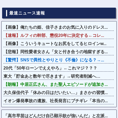
最速ニュース速報
【画像】俺たちの姫、佳子さまのお気に入りのドレス...
【速報】ルフィの幹部、懲役20年に決定する←コレ...
【画像】こういうキュートなお尻をしてるヒロインw...
【悲報】同性愛者女さん「女と付き合うの地獄すぎる...
【驚愕】SNSで異性とやりとり《不倫》になる？→...
20代「50年ローンでええやろ」←これマジ？？？
東大「貯金あと数年で尽きます」→研究者削減へ…
【朗報】中居正広さん、また聖人エピソードが追加さ...
大久保佳代子「休みの日はだいたい…」まさかの習慣...
イオン爆発事故の遺族、社長発言にブチギレ「本当の...
「高市早苗はどんだけ自己顕示欲が強いんだ」と左派...