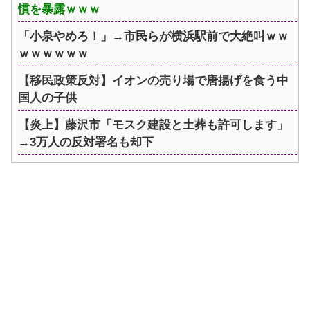
慣を暴露ｗｗｗ
「小泉やめろ！」→市民らが横浜駅前で大絶叫ｗｗ
ｗｗｗｗｗｗ
【移民政策反対】イオンの売り場で唐揚げを食う中
国人の子供
【炎上】藤沢市「モスク建設と土葬も許可します」
→3万人の反対署名も却下