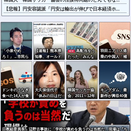
【悲報】円安容認派「円安は輸出が伸びで日本経済ホ...
「小泉やめ
【速報】熊本県
高配当をう
羽田ニアミス搭
NEW
ろ！」→市民ら
知事、オールド
たった「みんな
乗の中国人「補
が横浜駅前で大
メディアの被災
で大家さん」→
償も見舞いもな
絶叫ｗｗｗｗｗ
者、遺族への取
実態は2881億円
い」中国ネット
ｗｗｗ
材に怒り「極め
の債務超過
「いや要らんや
て強い不満、苦
ろ」
情が寄せられ
ドンキのうなぎ
大久保佳代子
韓国サッカー協
キングダム、最
た」
食べた14人が食
「休みの日はだ
会、2011～12年
新作が興収40億
中毒…3歳児から
いたい…」まさ
に国際審判員ら
突破も中国でバ
75歳まで被害
かの習慣を暴露
を性接待
ズらない→現地
ｗｗｗ
のリアルな評価
を検証
日教組委員長、辺野古事故に「学校が責めを負うのは当然だ、現場は『ち