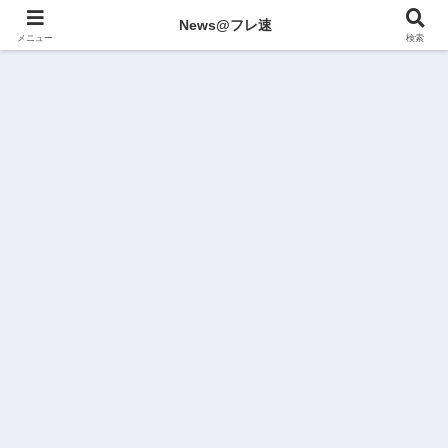
News@フレ速
メニュー
検索