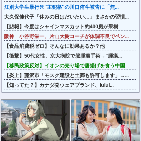
江別大学生暴行ﾀﾋ″主犯格″の川口侑斗被告に「無...
大久保佳代子「休みの日はだいたい…」まさかの習慣...
【悲報】今度はシャインマスカット約400房が果樹...
阪神 小谷野栄一、片山大樹コーチが体調不良でベン...
【食品消費税ゼロ】そんなに効果あるか？他
【衝撃】50代女性、京大病院で脳腫瘍手術→“腫瘍...
【移民政策反対】イオンの売り場で唐揚げを食う中国...
【炎上】藤沢市「モスク建設と土葬も許可します」→...
【知ってた？】カナダ発ウェアブランド、lulul...