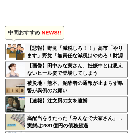
中間おすすめ
NEWS!!
【悲報】野党「減税しろ！！」高市「やり
ます」野党「無責任な減税はやめろ！財源
はどうする????」
【画像】田中みな実さん、妊娠中とは思え
ないヒール姿で登場してしまう
被災地・熊本、泥酔者の通報が止まらず県
警が異例のお願い
【速報】注文厨の女を逮捕
高配当をうたった「みんなで大家さん」→
実態は2881億円の債務超過