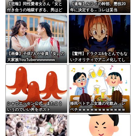
【悲報】同性愛者女さん「女と
【速報】ルフィの幹部、懲役20
付き合うの地獄すぎる、男はど
年に決定する←コレは妥当
うやって耐えてんの？」←コレ
か？？？？？？？
は同意せざるおえないと話題に
【画像】子供7人が全員『女』の
【驚愕】ドラクエ6をとんでもな
大家族YouTuberwwwwww
いクオリティでアニメ化してし
まったAI動画がこちらｗｗｗｗ
ｗ
シャウエッセン公式、またこう
移民ベトナム女達の宅飲み、レ
いうのでいい丼をポスト
ベチｗｗｗｗｗｗｗｗｗｗｗｗ
ｗｗｗｗｗｗｗｗｗｗｗｗ