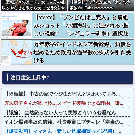
【悲報】今のアニメ、女に自分の趣
【画像】子供7人が全員『女』の大
味をやらせる系から女に池沼役をや
家族YouTuberwwwwww
らせる系へ変化
【????】「ゾンビたばこ売人」と肩組
みショット「小園海斗」に注がれる“厳
しい視線” 「レギュラー剥奪も選択肢
のひとつに」
万年赤字のインドネシア新幹線。負債を
埋めるため政府が過半数の株式を引き受
ける
注目度急上昇中⤴
【※衝撃】 中古の家でウジ虫がどんどんわいてくる...
広末涼子さんが地上波にスピード復帰できる理由、誰...
【議論】 全然怒らない人って実際どういう心理なん...
イオン爆発事故の遺族、社長発言にブチギレ「本当の...
【爆笑動画】ママさん「新しい洗濯機買って1発目に...