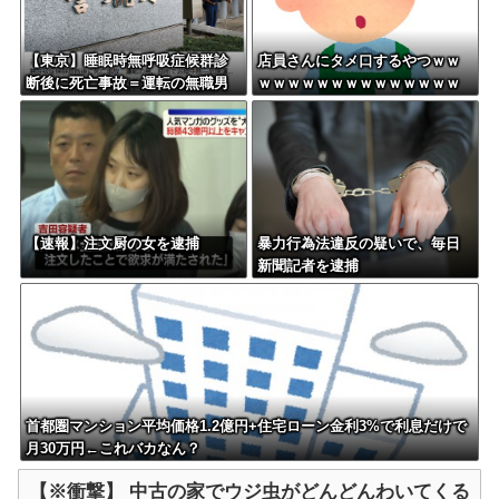
【東京】睡眠時無呼吸症候群診
店員さんにタメ口するやつｗｗ
断後に死亡事故＝運転の無職男
ｗｗｗｗｗｗｗｗｗｗｗｗｗｗ
（３４）、独断で治療中断―危
ｗｗｗｗｗｗｗｗ
険運転致死罪適用も
【速報】注文厨の女を逮捕
暴力行為法違反の疑いで、毎日
新聞記者を逮捕
首都圏マンション平均価格1.2億円+住宅ローン金利3%で利息だけで
月30万円←これバカなん？
【※衝撃】 中古の家でウジ虫がどんどんわいてくる