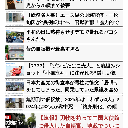
児から75歳まで被害
【総務省人事】エース級の財務官僚・一松
旬氏が“異例転出”へ 官邸幹部「協力的で
なかったから」
平和の日に黙祷もせずデモで暴れるパヨク
さんたち
昔の自販機が最高すぎる
【????】「ゾンビたばこ売人」と肩組みシ
ョット「小園海斗」に注がれる“厳しい視
線” 「レギュラー剥奪も選択肢のひとつ
日本共産党の街宣車が電柱に衝突「居眠り
に」
をしてしまった」同乗していた県議を含め
男女3人重傷
無期刑の仮釈放、2025年は「わずか4人」2
024年は32人が獄中死…「終身刑化」の傾
向続く
【速報】刃物を持って中国大使館
に侵入した自衛官、地裁でついに