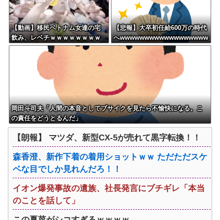
【動画】移民ベトナム女達の宅
【悲報】大卒初任給600万の時代
飲み、レベチｗｗｗｗｗｗｗｗ
へwwwwwwwwwwwwwwwwww
ｗｗｗｗｗｗｗｗｗｗｗｗｗｗ
w
ｗｗ
岡田斗司夫「人間の本音としてブサイクを見たら不愉快になる。こ
の責任をどうとるんだ」
【朗報】 マツダ、新型CX-5が売れて黒字転換！！
森香澄、新作下着の着用ショットｗｗ ただただスケ
ベな目でしか見れんだろ！！
イオン爆発事故の遺族、社長発言にブチギレ「本当
のことを話して」
この夏菜がシコすぎるｗｗｗｗ