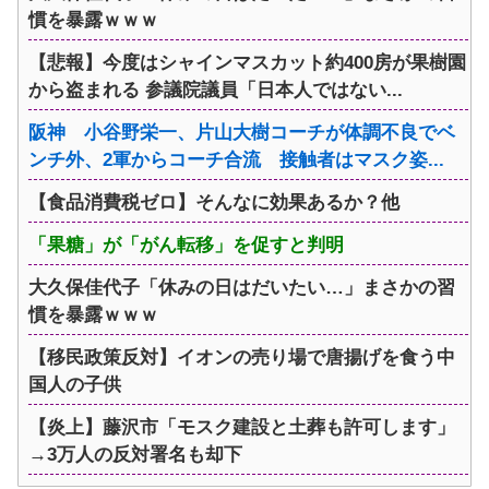
慣を暴露ｗｗｗ
【悲報】今度はシャインマスカット約400房が果樹園
から盗まれる 参議院議員「日本人ではない...
阪神 小谷野栄一、片山大樹コーチが体調不良でベ
ンチ外、2軍からコーチ合流 接触者はマスク姿...
【食品消費税ゼロ】そんなに効果あるか？他
「果糖」が「がん転移」を促すと判明
大久保佳代子「休みの日はだいたい…」まさかの習
慣を暴露ｗｗｗ
【移民政策反対】イオンの売り場で唐揚げを食う中
国人の子供
【炎上】藤沢市「モスク建設と土葬も許可します」
→3万人の反対署名も却下