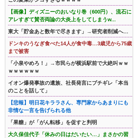
【画像】ディズニーのおいなり巻（600円）、流石に
アレすぎて賛否両論の大炎上をしてしまうw...
東大「貯金あと数年で尽きます」→研究者削減へ…
ドンキのうなぎ食べた14人が食中毒…3歳児から75歳
まで被害
「小泉やめろ！」→市民らが横浜駅前で大絶叫ｗｗ
ｗｗｗｗｗｗ
イオン爆発事故の遺族、社長発言にブチギレ「本当
のことを話して」
【悲報】明日花キララさん、専門家からあまりにも
非情な一言を告げられる他
「果糖」が「がん転移」を促すと判明
大久保佳代子「休みの日はだいたい…」まさかの習