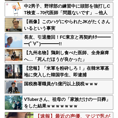
中2男子、野球部の練習中に頭部を強打しC
T検査→70代医師「問題ないです」→他人
のCT画像で中学生死亡
【画像】このハゲにやられたJKがたくさん
いるという事実
長友、引退撤回！FC東京と再契約ｷﾀ━━━
━(ﾟ∀ﾟ)━━━━!!
【九州名物】鶏刺し食べた医師、全身麻痺
へ…「死んだほうが良かった」
【悲報】「米軍を粉砕しろ！」在韓米軍基
地に突入した韓国学生、即逮捕
国税務署職員が1億円以上脱税ｗｗｗ
VTuberさん、祖母の「家族だけの一日葬」
をした結果ｗｗｗｗｗｗｗ
【速報】最近の声優、マジで乳が