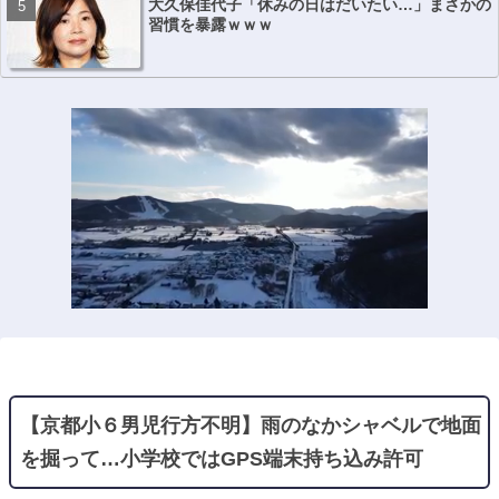
大久保佳代子「休みの日はだいたい…」まさかの
習慣を暴露ｗｗｗ
【京都小６男児行方不明】雨のなかシャベルで地面
を掘って…小学校ではGPS端末持ち込み許可