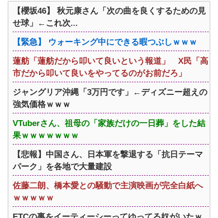
【櫻坂46】 秋元康さん「次の曲を良くするための見
せ球」←これ次...
【緊急】 ウォーキング中にできる暇つぶしｗｗｗ
蓮舫「蓮舫だから叩いて良いという報道」 X民「高
市だから叩いて良いをやってるのがお前だろ」
ジャングリア沖縄「3万円です」←ディズニー超えの
強気価格ｗｗｗ
VTuberさん、祖母の「家族だけの一日葬」をした結
果ｗｗｗｗｗｗｗ
【悲報】中国さん、日本軍を撃退する「抗日テーマ
パーク」を各地で大量建設
佐藤二朗、橋本愛との騒動で主演映画が完全白紙へ
ｗｗｗｗｗ
ETCの事をイーティーシーってゆってる奴がいたｗ