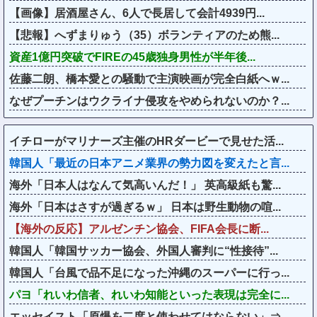
【画像】居酒屋さん、6人で長居して会計4939円...
【悲報】へずまりゅう（35）ボランティアのため熊...
資産1億円突破でFIREの45歳独身男性が半年後...
佐藤二朗、橋本愛との騒動で主演映画が完全白紙へｗ...
なぜプーチンはウクライナ侵攻をやめられないのか？...
イチローがマリナーズ主催のHRダービーで見せた活...
韓国人「最近の日本アニメ業界の勢力図を変えたと言...
海外「日本人はなんて気高いんだ！」 英高級紙も驚...
海外「日本はさすが過ぎるｗ」 日本は野生動物の喧...
【海外の反応】アルゼンチン協会、FIFA会長に断...
韓国人「韓国サッカー協会、外国人審判に“性接待”...
韓国人「台風で品不足になった沖縄のスーパーに行っ...
パヨ「れいわ信者、れいわ知能といった表現は完全に...
エッセイスト「原爆を二度と使わせてはならない」⇒...