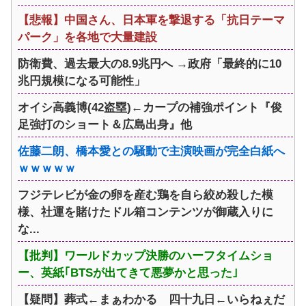
【悲報】中国さん、日本軍を撃退する「抗日テーマ
パーク」を各地で大量建設
防衛費、過去最大の8.9兆円へ →政府「最終的に10
兆円規模になる可能性」
オイシ高義博(42盗塁)←カープの補強ポイント『俊
足強打のショート＆広島出身』他
佐藤二朗、橋本愛との騒動で主演映画が完全白紙へ
ｗｗｗｗｗ
フジテレビが金の卵を産む鶏を自ら絞め殺した模
様、社運を賭けたドル箱コンテンツが御蔵入りに
な...
【批判】ワールドカップ決勝のハーフタイムショ
ー、英紙｢BTSが出てきて悪夢かと思った｣
【疑問】葬式←まぁわかる 四十九日←いらねぇだ