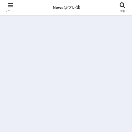
News@フレ速
メニュー
検索