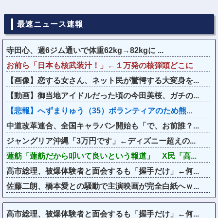
最速ニュース速報
寺田心、週6ジム通いで体重62kg→82kgに ...
お前ら「日本も核武装汁！」←１万発の核弾頭どこに
【画像】恋する女さん、ネット民が驚愕する大変身を...
【動画】御当地アイドルだった頃の今田美桜、ガチの...
【悲報】へずまりゅう（35）ボランティアのため熊...
中道改革連合、全国キャラバン開始も「で、お前誰？...
ジャングリア沖縄「3万円です」←ディズニー超えの...
蓮舫「蓮舫だから叩いて良いという報道」 X民「高...
高市総理、被爆体験者と面会するも「握手だけ」←何...
佐藤二朗、橋本愛との騒動で主演映画が完全白紙へｗ...
高市総理、被爆体験者と面会するも「握手だけ」←何...