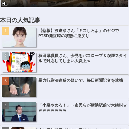
性」
本日の人気記事
【悲報】渡邊渚さん「キスしろよ」のヤジで
PTSD発症時の状態に逆戻り
秋田県職員さん、会見をバスローブ＆喫煙スタイ
ルで対応してしまい大炎上ｗ
暴力行為法違反の疑いで、毎日新聞記者を逮捕
「小泉やめろ！」→市民らが横浜駅前で大絶叫ｗ
ｗｗｗｗｗｗｗ