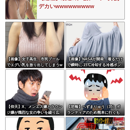
デカいwwwwwwwww
【画像】女子高生、市民プール
【画像】NASAが開発、着るだけ
でエグい乳を放り出してしまうw
で瞬時に-15℃冷却する冷感ポン
ww
チョが3,980円ｗｗｗｗｗ
【仰天】X、メンエス嬢とラウン
【悲報】へずまりゅう（35）ボ
ジ嬢が熾烈な女の争いを繰り広
ランティアのため熊本に行くも
げ対戦型になってしまうw w w
体調不良で病院に行く
w w w w w