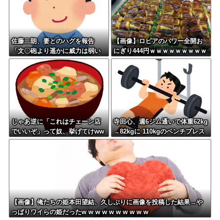
佐藤二朗、妻とのハグを報告
【画像】ロピアのパワー全開お
「文〇砲より遥かに威力は弱い
にぎり444円ｗｗｗｗｗｗｗｗｗ
が、僕のノロケ砲をお見舞いす
ｗｗｗ
る」
じゃあ逆に「これはチェーン店
寺田心、週6ジム通いで体重62kg
でいいぞ」って奴、挙げてけww
→82kgに 110kgのベンチプレス
wwwwwww
持ち上げる姿披露
【画像】俺たちの姫本田望結、久しぶりに画像を投稿した結果→や
っぱりワイらの姫だったw w w w w w w w w w