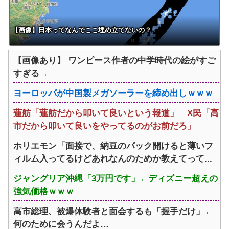
【画像】日本ってなんでここ埋め立てないの？
【画像あり】 ワンピース作者の中学時代の絵がすご
すぎる→
ヨーロッパが中国製メガソーラーを締め出しｗｗｗ
蓮舫「蓮舫だから叩いて良いという報道」 X民「高
市だから叩いて良いをやってるのがお前だろ」
ホリエモン「面接で、納豆のパック開けると薄いフ
ィルム入ってるけどあれなんのためか教えてって...
ジャングリア沖縄「3万円です」←ディズニー超えの
強気価格ｗｗｗ
高市総理、被爆体験者と面会するも「握手だけ」←
何のために会うんだよ…