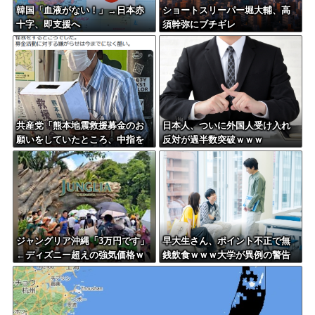
韓国「血液がない！」→日本赤
ショートスリーパー堀大輔、高
十字、即支援へ
須幹弥にブチギレ
共産党「熊本地震救援募金のお
日本人、ついに外国人受け入れ
願いをしていたところ、中指を
反対が過半数突破ｗｗｗ
立てられました。嫌がらせ酷
い」
ジャングリア沖縄「3万円です」
早大生さん、ポイント不正で無
←ディズニー超えの強気価格ｗ
銭飲食ｗｗｗ大学が異例の警告
ｗｗ
へ