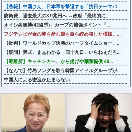
【悲報】中国さん、日本軍を撃退する「抗日テーマパ...
防衛費、過去最大の8.9兆円へ →政府「最終的に...
オイシ高義博(42盗塁)←カープの補強ポイント『...
フジテレビが金の卵を産む鶏を自ら絞め殺した模様、...
【批判】ワールドカップ決勝のハーフタイムショー、...
【疑問】葬式←まぁわかる 四十九日←いらねぇだろ...
【避難所】キッチンカー、から揚げや麺類提供 40...
【なんで】竹島ソングを歌う韓国アイドルグループが...
中国人による密漁が止まらない