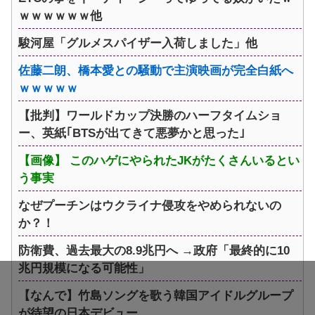
ｗｗｗｗｗｗ他
駿河屋「グルメスパイザー入荷しました」他
佐藤二朗、橋本愛との騒動で主演映画が完全白紙へ
ｗｗｗｗｗ
【批判】ワールドカップ決勝のハーフタイムショ
ー、英紙｢BTSが出てきて悪夢かと思った｣
【画像】 このハゲにやられたJKがたくさんいるとい
う事実
なぜプーチンはウクライナ侵攻をやめられないの
か？！
防衛費、過去最大の8.9兆円へ →政府「最終的に10
兆円規模になる可能性」
【なんで】竹島ソングを歌う韓国アイドルグループ
が待望の日本デビュー