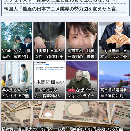
韓国人「最近の日本アニメ業界の勢力図を変えたと言...
VTuberさん、祖
【衝撃】日本人
高市首相、非核
「もう無理」日
母の「家族だけ
女性、YG本社を
三原則の「将来
本人、ついに外
の一日葬」をし
ゴルフクラブで
的な堅持」明言
国人受け入れ拒
た結果ｗｗｗｗ
ボコボコにして
せず…米国の核
否へ…
ｗｗｗ
現行犯逮捕ｗｗ
抑止力「縛って
ｗ
いる」との問題
意識か
早大生さん、ポ
コメ卸大手さ
なぜプーチ
高市首相靖国参
NEW
イント不正で無
ん、営業利益8
ンはウクライナ
拝「適切に判
銭飲食ｗｗｗ大
3％減 高値で買
侵攻をやめられ
断」 官房長官
学が異例の警告
い込んだ米が売
ないのか？！
へ
れず「損切り祭
り」開幕へ
防衛費、過去最大の8.9兆円へ →政府「最終的に10兆円規模になる可能