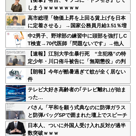
【衝撃】有吉、マツコに『ドン引き』して
しまうｗｗｗｗｗｗｗ
高市総理「物価上昇を上回る賃上げを日本
に定着させる」 →国家公務員月給3.51％増
へ 人事院の勧告を受け
中2男子、野球部の練習中に頭部を強打しC
T検査→70代医師「問題ないです」→他人
のCT画像で中学生死亡
【速報】江別大学生暴行死 “主犯格”の特
定少年・川口侑斗被告に「無期懲役」の判
決 当時17歳少年に「懲役30年」の判決
【朗報】今年が酷暑過ぎて蚊が全く居ない
件
テレビ大好き高齢者の｢テレビ離れ｣が始ま
った…
パさん「平和を願う式典なのに防弾ガラス
と防弾バッグSPで囲まれた壇上でスピーチ
する人が総理大臣」
日本人、ついに外国人受け入れ反対が過半
数突破ｗｗｗ