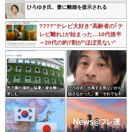
ひろゆき氏、妻に離婚を提示される
????"テレビ大好き"高齢者の｢テ
レビ離れ｣が始まった…10代後半
～20代の約7割が"ほぼ見ない"
甲子園出場校 猛暑と資金難に
ひろゆき「出馬する気ないから
苦しむ
話さなかった」妻「それでも不
誠実だろ」→離婚協議へｗｗｗ
ｗｗ