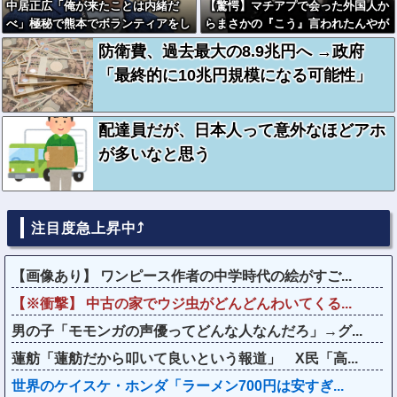
中居正広「俺が来たことは内緒だ
【驚愕】マチアプで会った外国人か
べ」極秘で熊本でボランティアをし
らまさかの『こう』言われたんやが
ていた・・・
これワイ詰みか？？？？？？？
防衛費、過去最大の8.9兆円へ →政府
「最終的に10兆円規模になる可能性」
配達員だが、日本人って意外なほどアホ
が多いなと思う
注目度急上昇中⤴
【画像あり】 ワンピース作者の中学時代の絵がすご...
【※衝撃】 中古の家でウジ虫がどんどんわいてくる...
男の子「モモンガの声優ってどんな人なんだろ」→グ...
蓮舫「蓮舫だから叩いて良いという報道」 X民「高...
世界のケイスケ・ホンダ「ラーメン700円は安すぎ...