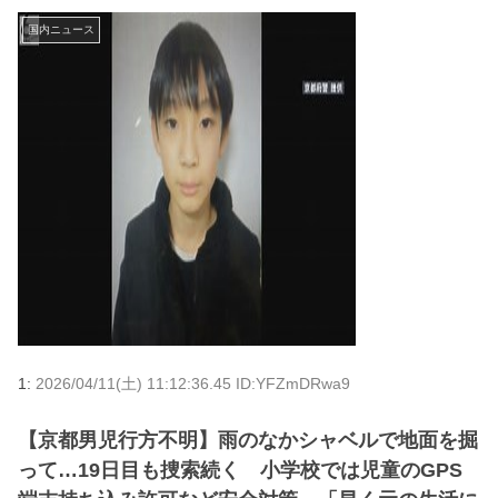
国内ニュース
1:
2026/04/11(土) 11:12:36.45 ID:YFZmDRwa9
【京都男児行方不明】雨のなかシャベルで地面を掘
って…19日目も捜索続く 小学校では児童のGPS