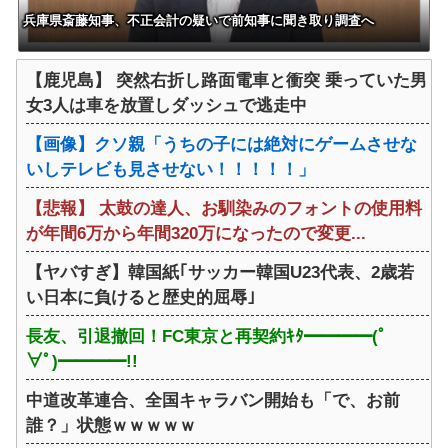
兵庫県斎藤知事、不正会計の疑いで前知事に聞き取り調査へ
【鹿児島】 突然右折し路面電車と衝突 乗っていた男
女3人は車を放置しダッシュで逃走中
【画像】クソ親「うちの子には絶対にゲームさせな
いしテレビも見させない！！！！！」
【悲報】 太鼓の達人、お馴染みのフォントの使用料
が年間6万から年間320万になったので変更...
【ヤバすぎ】韓国紙｢サッカー韓国U23代表、2歳若
い日本に負けると歴史的屈辱｣
長友、引退撤回！FC東京と再契約ｷﾀ━━━━(ﾟ
∀ﾟ)━━━━!!
中道改革連合、全国キャラバン開始も「で、お前
誰？」状態ｗｗｗｗｗ