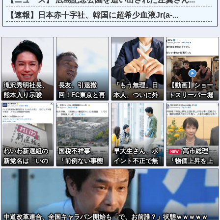
【速報】日本赤十字社、韓国に超希少血液Jr(a-...
滝沢秀明社長、
長友、引退撤
「もう無理」日
【動画】ショー
熊本入り示唆
回！FC東京と再
本人、ついに外
トスリーパー堀
「男手が必要。
契約ｷﾀ━━━━
国人受け入れ拒
大輔、高須幹弥
時間を見つけて
(ﾟ∀ﾟ)━━━━!!
否へ…
にブチギレ
行きたい」
れいわ新選組の
国税不祥事、
早大生さん、ポ
高市総理
NEW
新党名は「いの
「前例ない事態
イント不正で無
「物価上昇を上
ちの党」 旧グ
次々」に危機
銭飲食ｗｗｗ大
回る賃上げを日
ッズ半額で販
感 「パパ
学が異例の警告
本に定着させ
売 どうなる秘
活」、情報漏え
へ
る」 →国家公務
書給与疑惑
いも
員月給3.51％増
へ 人事院の勧告
中道改革連合、全国キャラバン開始も「で、お前誰？」状態ｗｗｗｗｗ
を受け