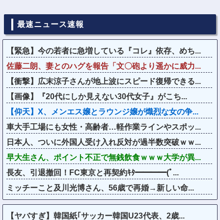
最速ニュース速報
【緊急】今の若者に急増している『コレ』依存、めち...
佐藤二朗、妻とのハグを報告「文〇砲より遥かに威力...
【衝撃】広末涼子さんが地上波にスピード復帰できる...
【画像】『20代にしか見えない30代女子』がこち...
【仰天】X、メンエス嬢とラウンジ嬢が熾烈な女の争...
車大手工場にも女性・高齢者…軽作業ラインやスポッ...
日本人、ついに外国人受け入れ反対が過半数突破ｗｗ...
早大生さん、ポイント不正で無銭飲食ｗｗｗ大学が異...
長友、引退撤回！FC東京と再契約ｷﾀ━━━━(ﾟ...
ミッチーこと及川光博さん、56歳で再婚→新しい命...
【ヤバすぎ】韓国紙｢サッカー韓国U23代表、2歳...