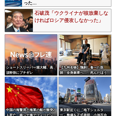
った…
石破茂「ウクライナが核放棄しな
ければロシア侵攻しなかった」
ショートスリーパー堀大輔、高
【九州名物】鶏刺し食べた医
須幹弥にブチギレ
師、全身麻痺へ…「死んだほう
が良かった」
中国の海警局と海軍の船が衝突2
東京駅近くに「地下シェルタ
人死亡 南シナ海でフィリピン
ー」整備を正式表明…小池百合