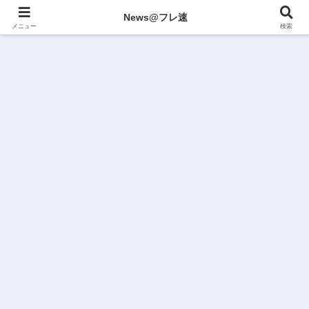
News@フレ速
メニュー
検索