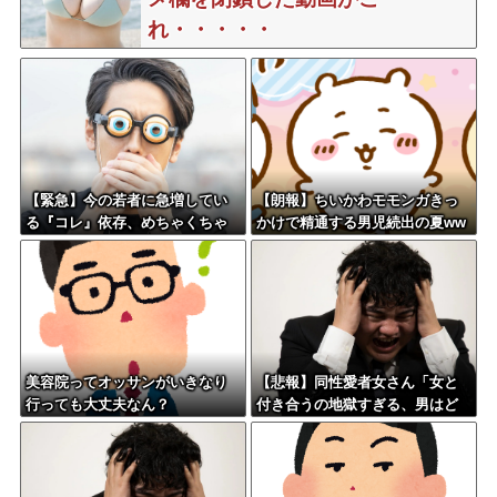
れ・・・・・
【緊急】今の若者に急増してい
【朗報】ちいかわモモンガきっ
る『コレ』依存、めちゃくちゃ
かけで精通する男児続出の夏ww
深刻な模様w w w w w w w w w
www
w
美容院ってオッサンがいきなり
【悲報】同性愛者女さん「女と
行っても大丈夫なん？
付き合うの地獄すぎる、男はど
うやって耐えてんの？」←コレ
は同意せざるおえないと話題に