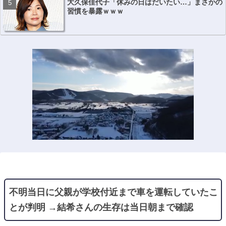
大久保佳代子「休みの日はだいたい…」まさかの
習慣を暴露ｗｗｗ
不明当日に父親が学校付近まで車を運転していたこ
とが判明 →結希さんの生存は当日朝まで確認