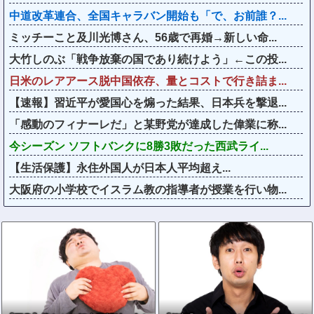
中道改革連合、全国キャラバン開始も「で、お前誰？...
ミッチーこと及川光博さん、56歳で再婚→新しい命...
大竹しのぶ「戦争放棄の国であり続けよう」←この投...
日米のレアアース脱中国依存、量とコストで行き詰ま...
【速報】習近平が愛国心を煽った結果、日本兵を撃退...
「感動のフィナーレだ」と某野党が達成した偉業に称...
今シーズン ソフトバンクに8勝3敗だった西武ライ...
【生活保護】永住外国人が日本人平均超え...
大阪府の小学校でイスラム教の指導者が授業を行い物...