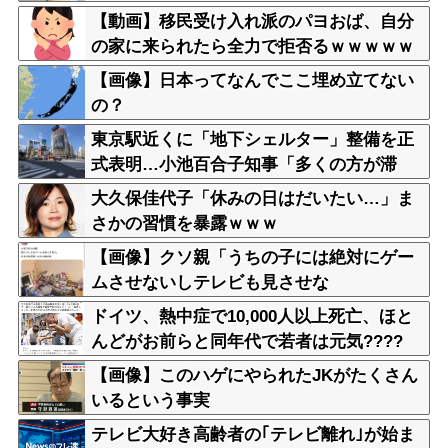
【動画】移民受け入れ派のパヨおば、自分
の家に来られたら全力で拒否るｗｗｗｗｗ
ｗｗｗｗｗｗｗ
【画像】日本ってなんでここ埋め立てない
の？
東京駅近くに「地下シェルター」整備を正
式表明…小池百合子知事「多くの方が滞
在、施設整備の効果高い」
大久保佳代子「休みの日はだいたい…」ま
さかの習慣を暴露ｗｗｗ
【画像】クソ親「うちの子には絶対にゲー
ムさせないしテレビも見させな
い！！！！！」
ドイツ、熱中症で10,000人以上死亡、ほと
んどがお前らと同年代で若者は元気????
【画像】このハゲにやられたJKがたくさん
いるという事実
テレビ大好き高齢者の｢テレビ離れ｣が始ま