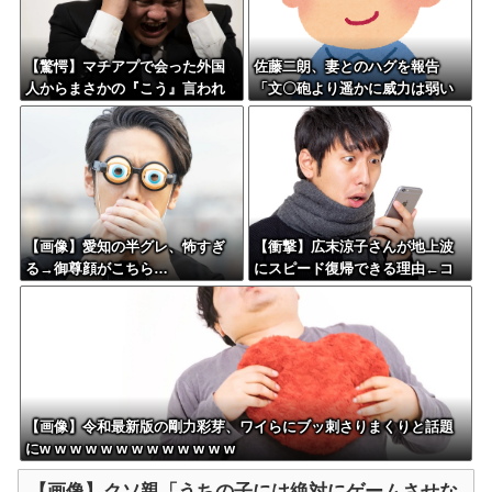
【驚愕】マチアプで会った外国
佐藤二朗、妻とのハグを報告
人からまさかの『こう』言われ
「文〇砲より遥かに威力は弱い
たんやがこれワイ詰み
が、僕のノロケ砲をお見舞いす
か？？？？？？？
る」
【画像】愛知の半グレ、怖すぎ
【衝撃】広末涼子さんが地上波
る→御尊顔がこちら…
にスピード復帰できる理由←コ
レ、誰にも分からない模様w w w
w w w w w
【画像】令和最新版の剛力彩芽、ワイらにブッ刺さりまくりと話題
にw w w w w w w w w w w w w
【画像】クソ親「うちの子には絶対にゲームさせな