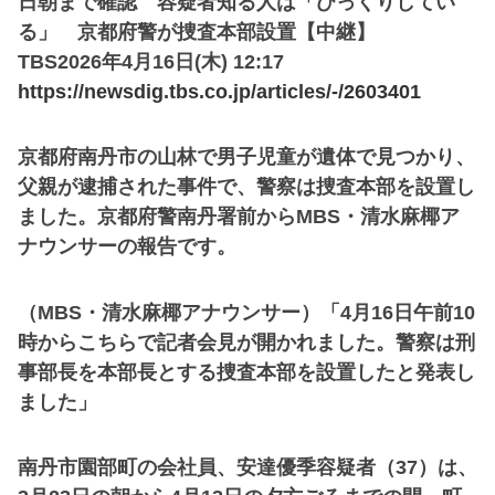
日朝まで確認 容疑者知る人は「びっくりしてい
る」 京都府警が捜査本部設置【中継】
TBS2026年4月16日(木) 12:17
https://newsdig.tbs.co.jp/articles/-/2603401
京都府南丹市の山林で男子児童が遺体で見つかり、
父親が逮捕された事件で、警察は捜査本部を設置し
ました。京都府警南丹署前からMBS・清水麻椰ア
ナウンサーの報告です。
（MBS・清水麻椰アナウンサー）「4月16日午前10
時からこちらで記者会見が開かれました。警察は刑
事部長を本部長とする捜査本部を設置したと発表し
ました」
南丹市園部町の会社員、安達優季容疑者（37）は、