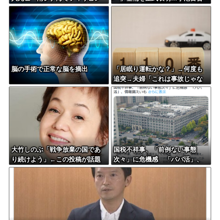
船を追跡中、公表までに1年
子知事「多くの方が滞在、施設
整備の効果高い」
脳の手術で正常な脳を摘出
「居眠り運転かな？」→何度も
追突→夫婦「これは事故じゃな
い」と気付く…
大竹しのぶ「戦争放棄の国であ
国税不祥事、「前例ない事態
り続けよう」←この投稿が話題
次々」に危機感 「パパ活」、
に
情報漏えいも