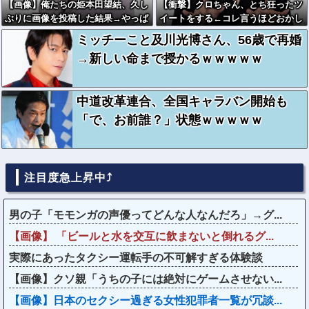
【画像】俺たちの姫本田望結、久し
【衝撃】クロちゃん、とち狂ったツ
ぶりに画像を投稿した結果→やっぱ
イートをする←コレ言うほどおかし
りワイらの姫だったw w w w w w
いか？？？？？？
ミッチーこと及川光博さん、56歳で再婚
w w w w
→新しい命まで授かるｗｗｗｗｗ
中道改革連合、全国キャラバン開始も
「で、お前誰？」状態ｗｗｗｗｗ
注目度急上昇中⤴
男の子「モモンガの声優ってどんな人なんだろ」→グ...
【画像】 「ビールと水を交互に飲まないと倒れるグ...
実際にあったタクシー運転手の不可解すぎる体験談
【画像】クソ親「うちの子には絶対にゲームさせない...
【画像】日本のセクシー過ぎる女性犯罪者一覧が冗談...