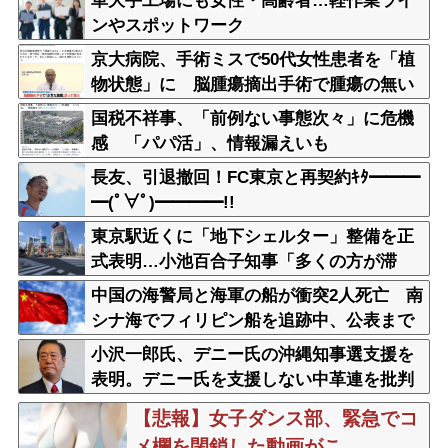
車大手工場にも女性・高齢者…軽作業ライ
ンやスポットワーク
京大病院、手術ミスで50代女性患者を「植
物状態」に 脳腫瘍摘出手術で腫瘍の無い
部位を摘出してしまう
国税不祥事、「前例ない事態次々」に危機
感 「パパ活」、情報漏えいも
長友、引退撤回！FC東京と再契約ｷﾀ━━━
━(ﾟ∀ﾟ)━━━━!!
東京駅近くに「地下シェルター」整備を正
式表明…小池百合子知事「多くの方が滞
在、施設整備の効果高い」
中国の海警局と海軍の船が衝突2人死亡 南
シナ海でフィリピン船を追跡中、公表まで
に1年
小沢一郎氏、デニー氏の沖縄知事選支援を
表明。デニー氏を支援しない中革連を批判
【悲報】女子ダンス部、緊急でコ
メ欄を閉鎖した動画がこ