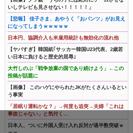
いしテレビも見させない！！！！！」
【悲報】 佳子さま、あやうく「おパンツ」がお見え
になってしまうｗｗｗｗｗ
日本円、協調介入も米雇用統計も無効化の流れ他
【ヤバすぎ】韓国紙｢サッカー韓国U23代表、2歳若
い日本に負けると歴史的屈辱｣
大竹しのぶ「戦争放棄の国であり続けよう」←この
投稿が話題に
【画像】 このハゲにやられたJKがたくさんいるとい
う事実
「居眠り運転かな？」→何度も追突→夫婦「これは
事故じゃない」と気付く…
日本人、ついに外国人受け入れ反対が過半数突破ｗ
ｗｗ