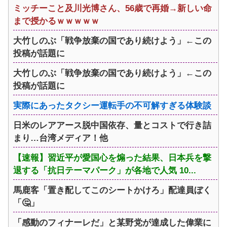
ミッチーこと及川光博さん、56歳で再婚→新しい命
まで授かるｗｗｗｗｗ
大竹しのぶ「戦争放棄の国であり続けよう」←この
投稿が話題に
大竹しのぶ「戦争放棄の国であり続けよう」←この
投稿が話題に
実際にあったタクシー運転手の不可解すぎる体験談
日米のレアアース脱中国依存、量とコストで行き詰
まり…台湾メディア！他
【速報】習近平が愛国心を煽った結果、日本兵を撃
退する「抗日テーマパーク」が各地で人気 10...
馬鹿客「置き配してこのシートかけろ」配達員ぼく
「🤔」
「感動のフィナーレだ」と某野党が達成した偉業に