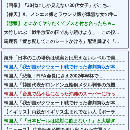
【画像】『20代にしか見えない30代女子』がこち...
【仰天】X、メンエス嬢とラウンジ嬢が熾烈な女の争...
【悲報】 とにかくヤりたくてブスと付き合ったらｗ...
大竹しのぶ「戦争放棄の国であり続けよう」←この投...
馬鹿客「置き配してこのシートかけろ」配達員ぼく「...
海外「日本のこの場所は現実とは思えないレベルで美...
韓国人「我が国がクウェート戦で行った審判買収が本...
韓国人「悲報：FIFA会長にさえ2002年W杯で...
韓国人「韓国代表がロンドン五輪銅メダル剥奪の危機...
韓国人「台風で品不足になった沖縄のスーパーに行っ...
韓国人「我が国がクウェート戦で行った審判買収が本...
【イギリス】両親がイギリス生まれでない人【ポーラ...
韓国人「『日本ビールは絶対に飲まない！』と大騒ぎ...
【ニュース】 広島記念公園を追い出された左翼さん...