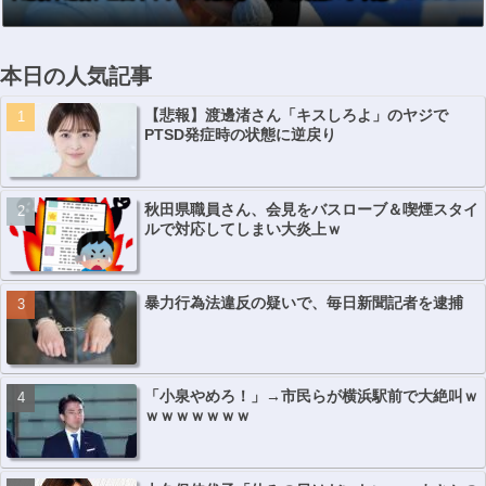
本日の人気記事
【悲報】渡邊渚さん「キスしろよ」のヤジで
PTSD発症時の状態に逆戻り
秋田県職員さん、会見をバスローブ＆喫煙スタイ
ルで対応してしまい大炎上ｗ
暴力行為法違反の疑いで、毎日新聞記者を逮捕
「小泉やめろ！」→市民らが横浜駅前で大絶叫ｗ
ｗｗｗｗｗｗｗ