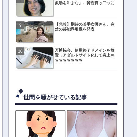
救助を叫ぶな」←賛否真っ二つに
ない店」がこちら…ネット
ｗｗｗｗｗｗｗｗ
【悲報】期待の若手女優さん、突
母親「息子の借りた本が心
然の芸能界引退を発表
真をSNS投稿→司書らから
の指摘殺到
万博協会、使用終了ドメインを放
元TOKIO山口達也、家賃3.4
置→アダルトサイト化して炎上ｗ
の新居を公開ｗｗｗｗｗｗ
ｗｗｗｗｗｗｗ
世間を騒がせている記事