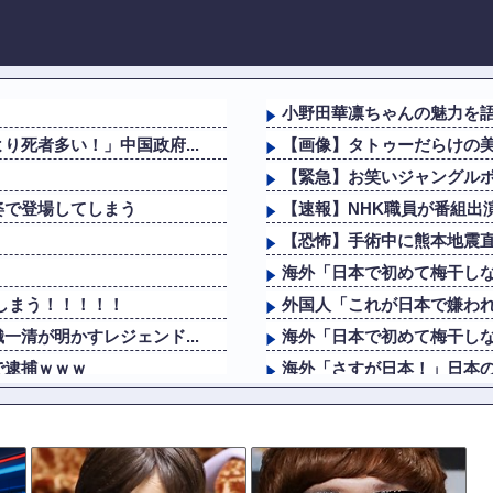
小野田華凛ちゃんの魅力を
死者多い！」中国政府...
【画像】タトゥーだらけの美
」
【緊急】お笑いジャングル
姿で登場してしまう
【速報】NHK職員が番組出
【恐怖】手術中に熊本地震
海外「日本で初めて梅干しな
しまう！！！！！
外国人「これが日本で嫌わ
清が明かすレジェンド...
海外「日本で初めて梅干しな
で逮捕ｗｗｗ
海外「さすが日本！」日本
姿で登場してしまう
【動画】野菜売りのおじさ
【動画】両方馬鹿（笑）ミニ
ｗｗｗｗｗｗｗｗ...
【画像】NHKに出た仙台育