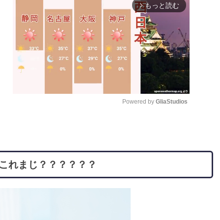
もっと読む
arrow_forward_ios
Powered by 
GliaStudios
M
u
t
」←これまじ？？？？？？
e