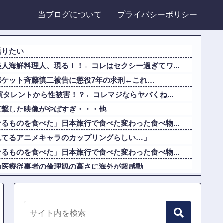
当ブログについて
プライバシーポリシー
語りたい
人海鮮料理人、現る！！←コレはセクシー過ぎてワ...
ポケット斉藤慎二被告に懲役7年の求刑←これ…
演タレントから性被害！？←コレマジならヤバくね...
直撃した映像がやばすぎ・・・他
るものを食べた」日本旅行で食べた変わった食べ物...
れてるアニメキャラのカップリングらしい…」
るものを食べた」日本旅行で食べた変わった食べ物...
の医療従事者の倫理観の高さに海外が超感動
んにドローンを特攻させるおそロシア。
ストップでトラックと衝突したドラレコが（ノ∇`...
英の野球部JKマネージャー、ガチで可愛いぞ