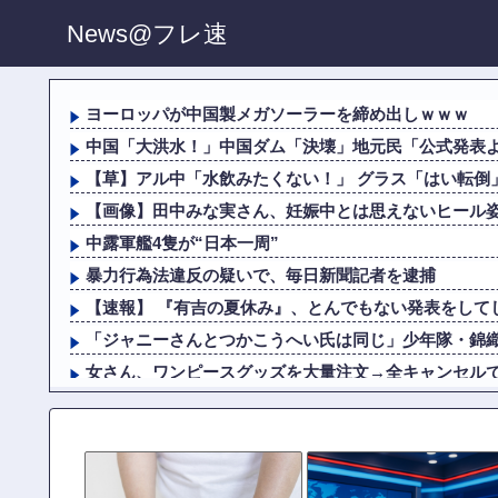
News@フレ速
ヨーロッパが中国製メガソーラーを締め出しｗｗｗ
中国「大洪水！」中国ダム「決壊」地元民「公式発表より
【草】アル中「水飲みたくない！」 グラス「はい転倒
【画像】田中みな実さん、妊娠中とは思えないヒール
中露軍艦4隻が“日本一周”
暴力行為法違反の疑いで、毎日新聞記者を逮捕
【速報】 『有吉の夏休み』、とんでもない発表をして
「ジャニーさんとつかこうへい氏は同じ」少年隊・錦織一
女さん、ワンピースグッズを大量注文→全キャンセル
【画像】田中みな実さん、妊娠中とは思えないヒール
暴力行為法違反の疑いで、毎日新聞記者を逮捕
【画像】 北海道の1500万の中古物件、レベチｗｗｗｗｗ