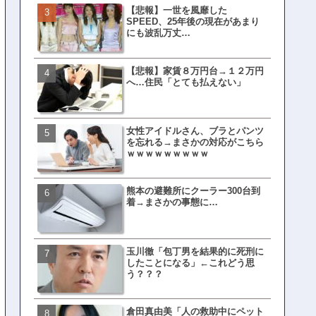
【悲報】一世を風靡した
皇族確保策、天皇陛下の一
SPEED、25年後の現在があまり
界ピリつくｗｗｗ
にも波乱万丈…
【悲報】家賃８万円台→１２万円
文春、沖縄問題の"触れては
へ…住民「とても払えない」
ない話"を暴露してしまうｗ
ｗｗｗｗｗ
女性アイドルさん、ブラとパンツ
ランサムウェア攻撃を受け
を忘れる→まさかの対応がこちら
レイ、わずか10日で復旧し
ｗｗｗｗｗｗｗｗｗ
がこちら
熊本の避難所にクーラー300台到
福岡テレビ局にとんでもな
着→まさかの事態に…
アナが入社してしまうｗｗ
玉川徹「包丁男を結果的に死刑に
【衝撃】三笘が事故った時
したことになる」←これどう思
てた車ってさ…←これw w w 
う？？？
w w w w
倉田真由美「人の救助中にペット
有吉「うまくても絶対に行