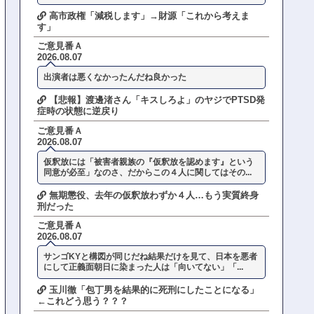
高市政権「減税します」→財源「これから考えま
す」
ご意見番Ａ
2026.08.07
出演者は悪くなかったんだね良かった
【悲報】渡邊渚さん「キスしろよ」のヤジでPTSD発
症時の状態に逆戻り
ご意見番Ａ
2026.08.07
仮釈放には「被害者親族の『仮釈放を認めます』という
同意が必至」なのさ、だからこの４人に関してはその...
無期懲役、去年の仮釈放わずか４人…もう実質終身
刑だった
ご意見番Ａ
2026.08.07
サンゴKYと構図が同じだね結果だけを見て、日本を悪者
にして正義面朝日に染まった人は「向いてない」「...
玉川徹「包丁男を結果的に死刑にしたことになる」
←これどう思う？？？