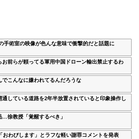
時の手術室の映像が色んな意味で衝撃的だと話題に
らお前らが頼ってる軍用中国ドローン輸出禁止するわ
んでこんなに嫌われてるんだろうな
開通している道路を2年半放置されていると印象操作し
品…徐教授「覚醒するべき」
 「おわびします」とラフな軽い謝罪コメントを発表