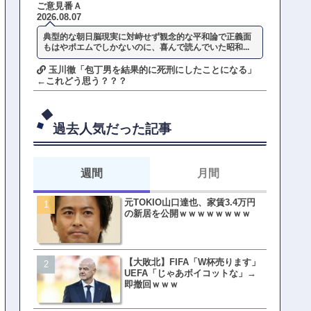
ご意見番Ａ
2026.08.07
典型的な朝日脳現実に対峙せず観念的な平和論で正義面
もはやポエムでしかないのに、喜んで読んでいた昭和...
玉川徹「包丁男を結果的に死刑にしたことになる」
←これどう思う？？？
過去人気だった記事
週間
月間
元TOKIO山口達也、家賃3.4万円
【悲報】東京着く前にHP尽
の新居を公開ｗｗｗｗｗｗｗｗ
方民ｗｗｗ移動だけで瀕死
【大敗北】FIFA「W杯売ります」
【ファーw】水着女子さん「
UEFA「じゃあボイコットな」→
オッサン盗撮してる…通報
即撤回ｗｗｗ
ゃ！」→結果まさかの事態
てしまうw w w w w w w w 