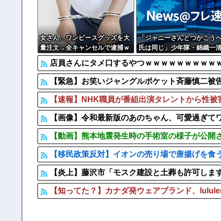
仙台育英高校の美人女子マネージャー、神聖な甲子園でカ
暴力行為法違反の疑いで、毎日新聞記者を逮捕
女さん、ワンピースグッズを大
「ジャニーさんとつかこう
量注文→全キャンセルで逮捕ｗ
氏は同じ」少年隊・錦織一
ｗｗ
明かすレジェンドの共通点
店員さんにタメ口するやつｗｗｗｗｗｗｗｗｗｗ
流の演出論
【緊急】お笑いジャングルポケット斉藤慎二被
【速報】NHK職員が番組出演タレントから性被
【画像】令和最新版のあのちゃん、可愛過ぎてワイら
【動画】熊本地震発生時の手術室の様子が公開
【移民政策反対】イオンの売り場で唐揚げを食
【炎上】藤沢市「モスク建設と土葬も許可しま
【知ってた？】カナダ発ウェアブランド、lulul