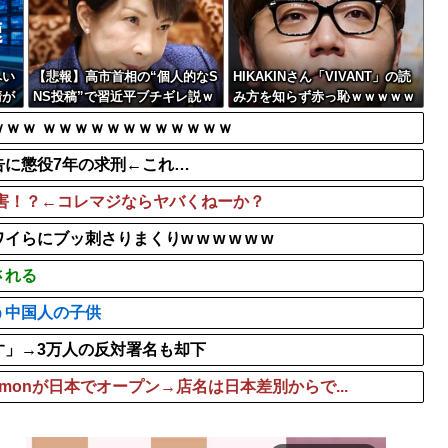
メラに向かってウイン...
【動画】手術中に熊本地震
【速報】新メンバー6人の
【ガチ朗報】関東、もう真
へい
【悲報】高市首相の“個人的なS
HIKAKINさん「VIVANT」の読
清が
NS投稿”で習近平ブチギレ説ｗ
み方を知らず赤っ恥ｗｗｗｗｗ
と我
ｗｗｗｗ
ｗｗ
ｗｗ ｗｗｗｗｗｗｗｗｗｗｗｗ
告に懲役7年の求刑←これ…
害！？←コレマジならヤバくねーか？
にブッ刺さりまくりw w w w w w
される
う中国人の子供
す」→3万人の反対署名も却下
emonが日本でオープン→店名は日本差別からで...