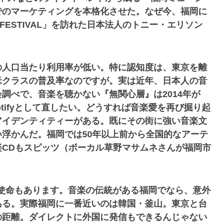
でのマーケティングを本格化させた。なぜ今、福岡に
FESTIVAL」を訪れた日本法人のトニー・エリソン
の人口当たり利用率が低い。特に認知度は、東京を離
米クラスの普及率なのですが。実は近年、日本人の音
調べで、音楽を聴かない『無関心層』は2014年が
Spotifyとして直したい。どうすれば音楽愛を再び掘り起
アイデンティティーがある。既にその街に強い音楽文
浮かんだ。福岡では50年以上前から全国的なアーテ
CDもスピッツ（ボーカル草野マサムネさんが福岡市
する使命もあります。音楽の伝統がある福岡でなら、意外
ある。実際福岡に一番近いのは韓国・釜山。東京と台
の距離。ダイレクトに外国に発信もできるんじゃない