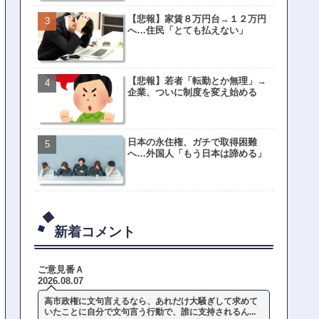
【悲報】家賃８万円台→１２万円
へ…住民「とても払えない」
【悲報】若者「転勤とか無理」→
企業、ついに制度を変え始める
日本の永住権、ガチで取得困難
へ…外国人「もう日本は諦める」
新着コメント
ご意見番Ａ
2026.08.07
高市政権に文句言えるなら、あれだけ大騒ぎして求めて
いたことに自分で文句言う行動で、誰に支持されるん...