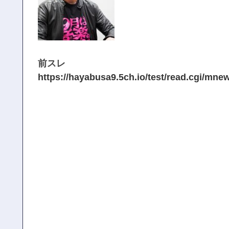
前スレ
https://hayabusa9.5ch.io/test/read.cgi/mne