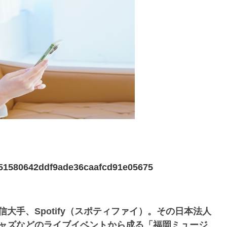
92151580642ddf9ade36caafcd91e05675
大手、Spotify（スポティファイ）。その日本法人
ジャズなどのライブイベントから成る「福岡ミュージ