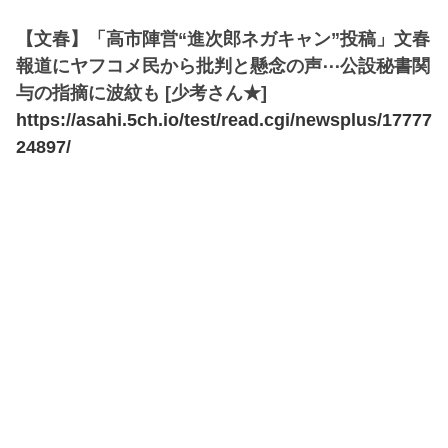
【文春】「高市陣営“進次郎ネガキャン”投稿」文春
報道にヤフコメ民から批判と懸念の声⋯公設秘書関
与の指摘に波紋も [少考さん★]
https://asahi.5ch.io/test/read.cgi/newsplus/17777
24897/