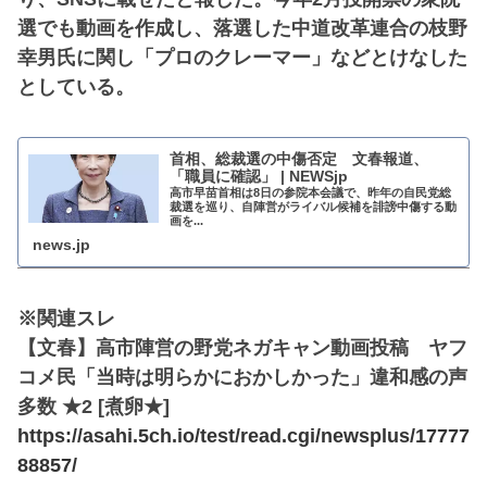
選でも動画を作成し、落選した中道改革連合の枝野
幸男氏に関し「プロのクレーマー」などとけなした
としている。
首相、総裁選の中傷否定 文春報道、
「職員に確認」 | NEWSjp
高市早苗首相は8日の参院本会議で、昨年の自民党総
裁選を巡り、自陣営がライバル候補を誹謗中傷する動
画を...
news.jp
※関連スレ
【文春】高市陣営の野党ネガキャン動画投稿 ヤフ
コメ民「当時は明らかにおかしかった」違和感の声
多数 ★2 [煮卵★]
https://asahi.5ch.io/test/read.cgi/newsplus/17777
88857/