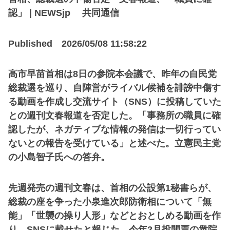
認」 | NEWSjp 共同通信
Published 2026/05/08 11:58:22
高市早苗首相は8日の参院本会議で、昨年の自民党
総裁選を巡り、自陣営がライバル候補を誹謗中傷す
る動画を作成し交流サイト（SNS）に投稿していた
との週刊文春報道を否定した。「事務所の職員に確
認したが、ネガティブな情報の発信は一切行ってい
ないとの報告を受けている」と述べた。立憲民主党
の小島智子氏への答弁。
先週発売の週刊文春は、首相の公設第1秘書らが、
総裁の座を争った小泉進次郎防衛相について「無
能」「世襲の操り人形」などとおとしめる動画を作
り、SNSに載せたと報じた。今年2月投開票の衆院