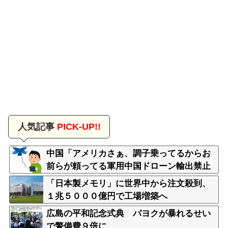
人気記事
PICK-UP!!
中国「アメリカさぁ、調子乗ってるからお
前らが頼ってる軍用中国ドローン輸出禁止
するわw」
「日本製メモリ」に世界中から注文殺到、
１兆５０００億円で工場増築へ
広島の平和記念式典 パヨクが暴れるせい
で警備費９倍に