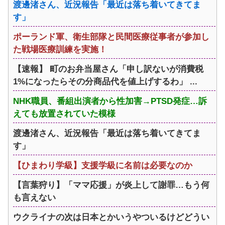
渡邊渚さん、近況報告「最近は落ち着いてきてま
す」
ポーランド軍、衛生部隊と民間医療従事者が参加し
た戦場医療訓練を実施！
【速報】 町のお弁当屋さん「申し訳ないが消費税
1%になったらその分商品代を値上げするわ」 ...
NHK職員、番組出演者から性加害→PTSD発症…訴
えても放置されていた模様
渡邊渚さん、近況報告「最近は落ち着いてきてま
す」
【ひまわり学級】支援学級に名前は必要なのか
【言葉狩り】「ママ応援」が炎上して謝罪…もう何
も言えない
ウクライナの次は日本とかいうやついるけどどうい