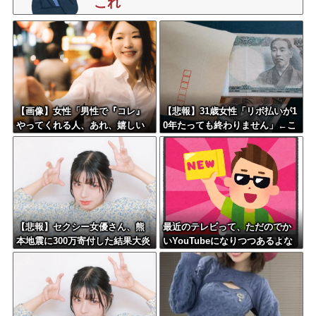
これ
【画像】女性「男性で『コレ』
【悲報】31歳女性「リボ払いが1
やってくれる人、あれ、嬉しい
0年たっても終わりません」←こ
ですw」→まさかの行為がこちら
れw w w w w w w
w w w w w w w w w
【悲報】セクシー女優さん、熊
最近のテレビって、ただのでか
本地震に300万寄付した結果大炎
いYouTubeになりつつあるよな
上してしまう…←これさぁ…