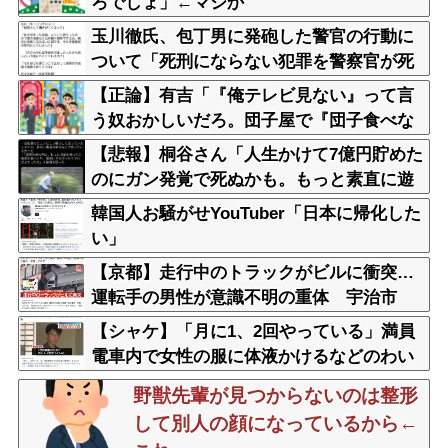
ろでしょ」←マジか
玉川徹氏、包丁男に発砲した警官の行動に
ついて「死刑にならない犯罪を警察官が死
刑にしてしまった」
【正論】有吉「『俺テレビ見ない』って言
う奴おかしいだろ。団子屋で『団子食べな
い』って言うか？」
【悲報】桐谷さん「人生かけて7億円貯めた
のにガン発覚で死ぬかも。もっと素直に遊
べばよかった」後悔の涙
韓国人お騒がせYouTuber「日本に帰化した
い」
【京都】走行中のトラックがビルに衝突…
運転手の男性が意識不明の重体 宇治市
【シャケ】「月に1、2回やっている」満員
電車内で女性の服に体液かけるなどのわい
せつ行為か 学習塾経営の60歳男を逮捕
野獣先輩が見つからないのは整形
警視庁
して別人の顔になっているから←