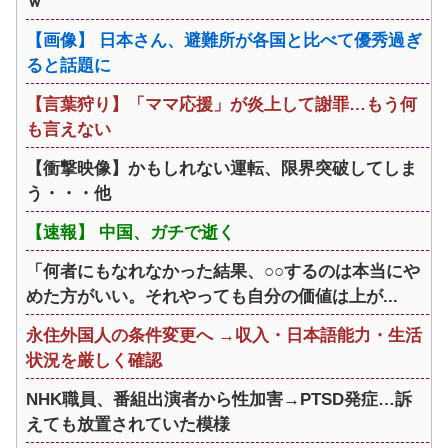
ｗ
【画像】 日本さん、避難所が各国と比べて優秀過ぎ
ると話題に
【言葉狩り】「ママ応援」が炎上して謝罪…もう何
も言えない
【衝撃映像】かもしれない運転、限界突破してしま
う・・・他
【速報】 中国、ガチで逝く
「何者にもなれなかった結果、○○するのは本当にや
めた方がいい。それやっても自分の価値は上が...
永住外国人の条件変更へ →収入・日本語能力・生活
状況を厳しく確認
NHK職員、番組出演者から性加害→PTSD発症…訴
えても放置されていた模様