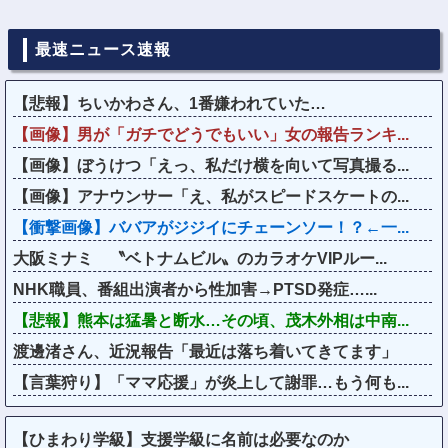
最速ニュース速報
【悲報】ちいかわさん、1番嫌われていた…
【画像】男が「ガチでどうでもいい」女の報告ランキ...
【画像】ぼうけつ「えっ、私だけ横を向いて写真撮る...
【画像】アナウンサー「え、私がスピードスケートの...
【衝撃画像】ババアがジジイにチェーンソー！？←一...
大阪ミナミ 〝ベトナムビル〟のカラオケVIPルー...
NHK職員、番組出演者から性加害→PTSD発症…...
【悲報】熊本は猛暑と断水…その頃、茂木外相は中南...
渡邊渚さん、近況報告「最近は落ち着いてきてます」
【言葉狩り】「ママ応援」が炎上して謝罪…もう何も...
【ひまわり学級】支援学級に名前は必要なのか