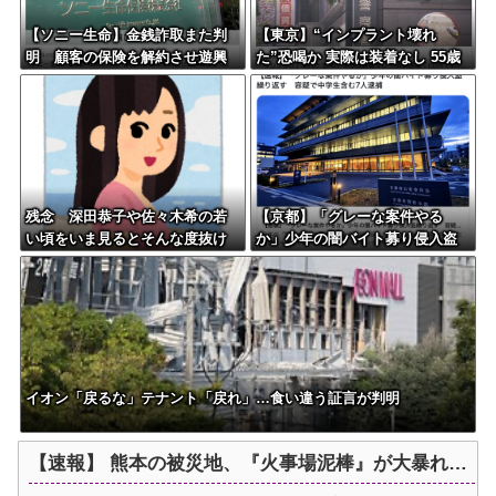
【ソニー生命】金銭詐取また判
【東京】“インプラント壊れ
明 顧客の保険を解約させ遊興
た”恐喝か 実際は装着なし 55歳
費などに
男逮捕「100件で4000万円得た」
残念 深田恭子や佐々木希の若
【京都】「グレーな案件やる
い頃をいま見るとそんな度抜け
か」少年の闇バイト募り侵入盗
た美人ではない
繰り返す 容疑で中学生2人含む
7人逮捕
イオン「戻るな」テナント「戻れ」…食い違う証言が判明
【速報】 熊本の被災地、『火事場泥棒』が大暴れ…