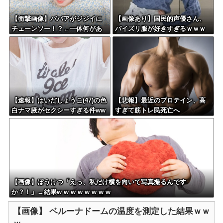
【衝撃画像】ババアがジジイに
【画像あり】国民的声優さん、
チェーンソー！？←一体何があ
パイズリ服が好きすぎるｗｗｗ
ったんやコレw w w w w w w w
ｗｗ
w
【速報】はいだしょうこ(47)の色
【悲報】最近のプロテイン、高
白ナマ腋がセクシーすぎる件ww
すぎて筋トレ民死亡へ
w
【画像】ぼうけつ「えっ、私だけ横を向いて写真撮るんです
か？！」→結果w w w w w w w w
【画像】 ベルーナドームの温度を測定した結果ｗｗ