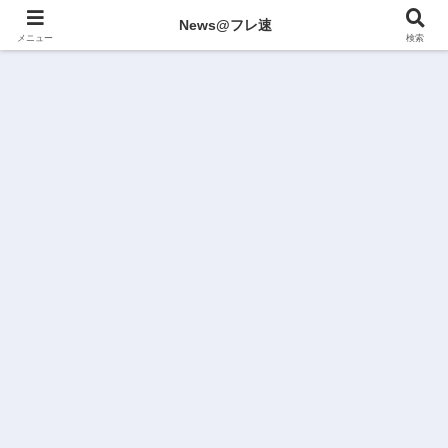
News@フレ速
メニュー
検索