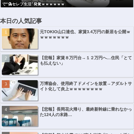
で“偽セレブ生活”発覚ｗｗｗｗｗｗ
本日の人気記事
元TOKIO山口達也、家賃3.4万円の新居を公開ｗ
ｗｗｗｗｗｗｗ
【悲報】家賃８万円台→１２万円へ…住民「とて
も払えない」
万博協会、使用終了ドメインを放置→アダルトサ
イト化して炎上ｗｗｗｗｗｗｗｗ
【悲報】長岡花火帰り、最終新幹線に乗れなかっ
た124人の末路…