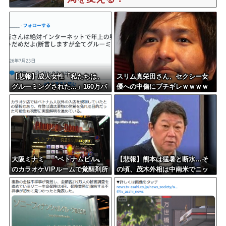
【悲報】成人女性「私たちは、
スリム真栄田さん、セクシー女
グルーミングされた...」160万バ
優への中傷にブチギレｗｗｗｗ
ズ
ｗｗｗ
大阪ミナミ 〝ベトナムビル〟
【悲報】熊本は猛暑と断水…そ
のカラオケVIPルームで覚醒剤所
の頃、茂木外相は中南米でニッ
持、ベトナム国籍8人逮捕
コリ動画公開