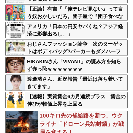
【正論】有吉「『俺テレビ見ない』って言
う奴おかしいだろ。団子屋で『団子食べな
い』って言うか？」
アメリカ「日本の円安ヤバくね？アジア経
済に影響出るし。」
おじさんファッション論争→次のターゲッ
トはボディバッグ?パーカーもダメハーフ
パンツもダメ悲鳴も
HIKAKINさん「VIVANT」の読み方を知ら
ず赤っ恥ｗｗｗｗｗｗｗ
渡邊渚さん、近況報告「最近は落ち着いて
きてます」
【速報】実質賃金6カ月連続プラス 賃金の
伸びが物価上昇を上回る
100キロ先の補給路を断つ、ウク
ライナ「ドローン兵站封鎖」が戦
局を変える！