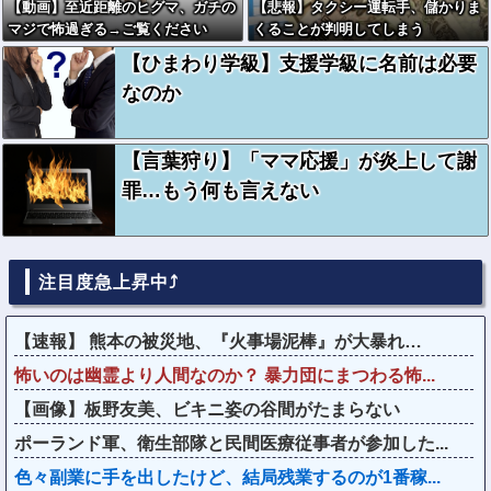
【動画】至近距離のヒグマ、ガチの
【悲報】タクシー運転手、儲かりま
マジで怖過ぎる→ご覧ください
くることが判明してしまう
【ひまわり学級】支援学級に名前は必要
なのか
【言葉狩り】「ママ応援」が炎上して謝
罪…もう何も言えない
注目度急上昇中⤴
【速報】 熊本の被災地、『火事場泥棒』が大暴れ…
怖いのは幽霊より人間なのか？ 暴力団にまつわる怖...
【画像】板野友美、ビキニ姿の谷間がたまらない
ポーランド軍、衛生部隊と民間医療従事者が参加した...
色々副業に手を出したけど、結局残業するのが1番稼...