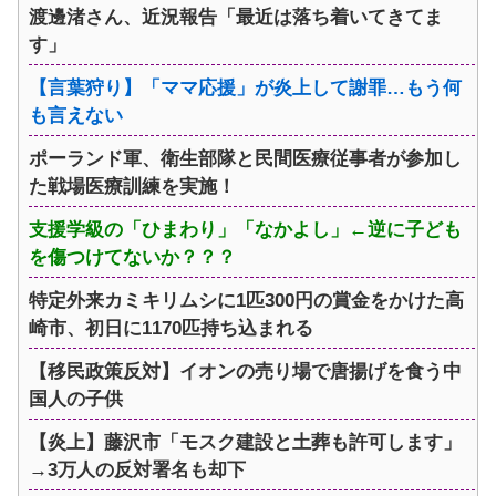
渡邊渚さん、近況報告「最近は落ち着いてきてま
す」
【言葉狩り】「ママ応援」が炎上して謝罪…もう何
も言えない
ポーランド軍、衛生部隊と民間医療従事者が参加し
た戦場医療訓練を実施！
支援学級の「ひまわり」「なかよし」←逆に子ども
を傷つけてないか？？？
特定外来カミキリムシに1匹300円の賞金をかけた高
崎市、初日に1170匹持ち込まれる
【移民政策反対】イオンの売り場で唐揚げを食う中
国人の子供
【炎上】藤沢市「モスク建設と土葬も許可します」
→3万人の反対署名も却下