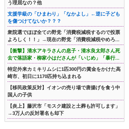
う理屈なの？他
支援学級の「ひまわり」「なかよし」←逆に子ども
を傷つけてないか？？？
衆院選でほぼ全ての野党「消費税減税するので投票
よろしく！！」→現在の野党「消費税減税やめろ...
【衝撃】清水アキラさんの息子・清水良太郎さん死
去で落語家・柳家小はださんが「いじめ」「暴行...
特定外来カミキリムシに1匹300円の賞金をかけた高
崎市、初日に1170匹持ち込まれる
【移民政策反対】イオンの売り場で唐揚げを食う中
国人の子供
【炎上】藤沢市「モスク建設と土葬も許可します」
→3万人の反対署名も却下