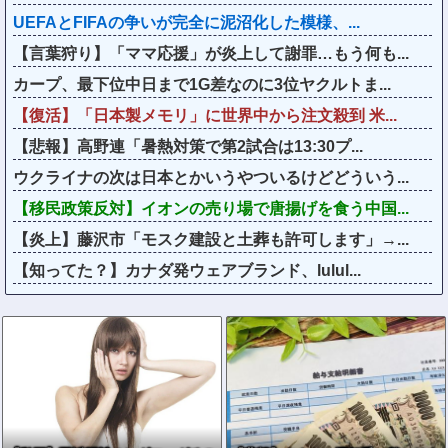
UEFAとFIFAの争いが完全に泥沼化した模様、...
【言葉狩り】「ママ応援」が炎上して謝罪…もう何も...
カープ、最下位中日まで1G差なのに3位ヤクルトま...
【復活】「日本製メモリ」に世界中から注文殺到 米...
【悲報】高野連「暑熱対策で第2試合は13:30プ...
ウクライナの次は日本とかいうやついるけどどういう...
【移民政策反対】イオンの売り場で唐揚げを食う中国...
【炎上】藤沢市「モスク建設と土葬も許可します」→...
【知ってた？】カナダ発ウェアブランド、lulul...