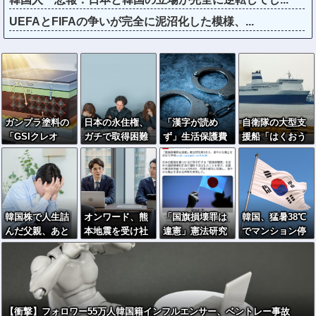
UEFAとFIFAの争いが完全に泥沼化した模様、...
ガンプラ塗料の
日本の永住権、
「漢字が読め
自衛隊の大型支
「GSIクレオ
ガチで取得困難
ず」生活保護費
援船「はくおう
ス」が挑む次世
へ…外国人「も
を不正受給容
Ⅱ」が八代港に
代太陽電池…ペ
う日本は諦め
疑…フィリピン
到着…入浴や休
ロブスカイトの
る」
国籍の女を逮捕
憩、医療拠点と
対抗馬か！
して稼働！
韓国株で人生詰
オンワード、熊
「国旗損壊罪は
韓国、猛暑38℃
んだ父親、あと
本地震を受け社
違憲」憲法研究
でマンション停
２日耐えていれ
内ルールを大幅
者199人、廃止
電ラッシュ→住
ば大逆転してい
変更
を求めて声明
民が車へ避難
た模様…
←なら国旗破損
して逮捕されて
裁判すれば
【衝撃】フォロワー55万人韓国籍インフルエンサー、ベントレー事故