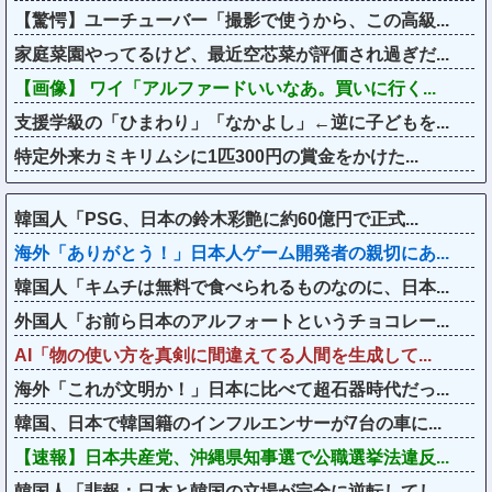
【驚愕】ユーチューバー「撮影で使うから、この高級...
家庭菜園やってるけど、最近空芯菜が評価され過ぎだ...
【画像】 ワイ「アルファードいいなあ。買いに行く...
支援学級の「ひまわり」「なかよし」←逆に子どもを...
特定外来カミキリムシに1匹300円の賞金をかけた...
韓国人「PSG、日本の鈴木彩艶に約60億円で正式...
海外「ありがとう！」日本人ゲーム開発者の親切にあ...
韓国人「キムチは無料で食べられるものなのに、日本...
外国人「お前ら日本のアルフォートというチョコレー...
AI「物の使い方を真剣に間違えてる人間を生成して...
海外「これが文明か！」日本に比べて超石器時代だっ...
韓国、日本で韓国籍のインフルエンサーが7台の車に...
【速報】日本共産党、沖縄県知事選で公職選挙法違反...
韓国人「悲報：日本と韓国の立場が完全に逆転してし...