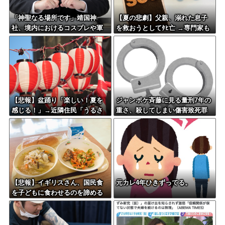
「神聖なる場所です」靖国神
【夏の悲劇】父親、溺れた息子
社、境内におけるコスプレや軍
を救おうとしてﾀﾋ亡 →専門家も
装の禁止を発表
警鐘「救助は二次被害が多い」
【悲報】盆踊り「楽しい！夏を
ジャンポケ斉藤に見る量刑7年の
感じる！」→近隣住民「うるさ
重さ、殺してしまい傷害致死罪
い」→開催場所半減
を狙う方が量刑的には軽いと話
題
【悲報】イギリスさん、国民食
元カレ4年ひきずってる。
を子どもに食わせるのを諦める
ｗｗｗｗｗｗｗ