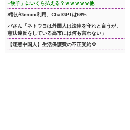
+餃子」にいくら払える？ｗｗｗｗｗ他
8割がGemini利用、ChatGPTは68%
パさん「ネトウヨは外国人は法律を守れと言うが、
憲法違反をしている高市には何も言わない」
【迷惑中国人】生活保護費の不正受給💢