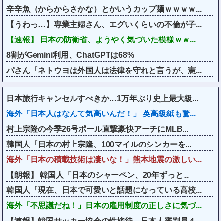
辛辛魚（からからさかな）とかいうカップ麺ｗｗｗｗ...
【うわっ…】専業主婦さん、エグいくらいの不倫が子...
【速報】 日本の防衛省、ようやく気づいた模様ｗｗ...
8割がGemini利用、ChatGPTは68%
パさん「ネトウヨは外国人は法律を守れと言うが、憲...
日本旅行キャンセルすべきか…1万年ぶり史上最大級...
海外「日本人はなんて気高いんだ！」 英高級紙も驚...
村上宗隆の今季26号ポール直撃豪快アーチにMLB...
韓国人「日本の村上宗隆、100マイルのシンカーを...
海外「日本の積載技術は凄いな！」熊本地震の激しい...
【朗報】 韓国人「日本のシャーペン、20年ずっと...
韓国人「現在、日本で可愛いと話題になっている高校...
海外「不思議だね！」日本の雇用制度の正しさに気づ...
【速報】韓国サッカー協会の性接待、日本人審判員４...