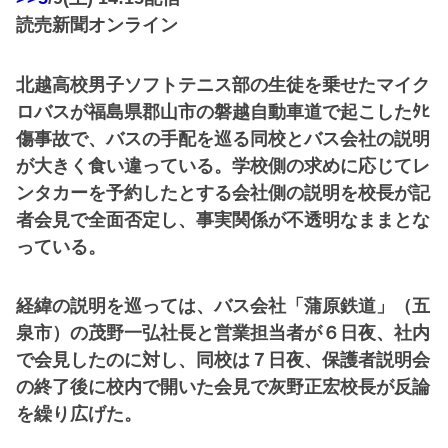
読売新聞オンライン
北越高校男子ソフトテニス部の生徒を乗せたマイク
ロバスが福島県郡山市の磐越自動車道で起こしたﾀﾋ
傷事故で、バスの手配を巡る同校とバス会社の説明
が大きく食い違っている。学校側の求めに応じてレ
ンタカーを予約したとする会社側の説明を校長が記
者会見で全面否定し、事実関係が不透明なままとな
っている。
経緯の説明を巡っては、バス会社「蒲原鉄道」（五
泉市）の茂野一弘社長と営業担当者が６日夜、社内
で会見したのに対し、同校は７日夜、保護者説明会
の終了後に校内で開いた会見で灰野正宏校長が反論
を繰り広げた。