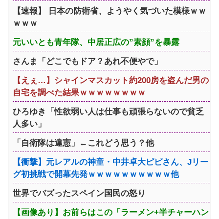
【速報】 日本の防衛省、ようやく気づいた模様ｗｗ
ｗｗｗ
元いいとも青年隊、中居正広の”素顔”を暴露
さんま「どこでもドア？あれ不便やで」
【えぇ…】シャインマスカット約200房を盗んだ男の
自宅を調べた結果ｗｗｗｗｗｗｗｗ
ひろゆき「性欲弱い人は仕事も頑張らないので貧乏
人多い」
「自衛隊は違憲」←これどう思う？他
【衝撃】元レアルの神童・中井卓大ピピさん、Jリー
グ初挑戦で開幕先発ｗｗｗｗｗｗｗｗｗｗ他
世界でバズったスペイン国民の怒り
【画像あり】お前らはこの「ラーメン+半チャーハン