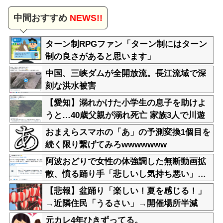
中間おすすめ
NEWS!!
ターン制RPGファン「ターン制にはターン
制の良さがあると思います」
中国、三峡ダムが全開放流。長江流域で深
刻な洪水被害
【愛知】溺れかけた小学生の息子を助けよ
うと…40歳父親が溺れ死亡 家族3人で川遊
びに 息子は妻に助けられる
おまえらスマホの「あ」の予測変換1個目を
続く限り繋げてみろwwwwwww
阿波おどりで女性の体強調した無断動画拡
散、憤る踊り手「悲しいし気持ち悪い」…
悪質なケースは警察への相談検討
【悲報】盆踊り「楽しい！夏を感じる！」
→近隣住民「うるさい」→開催場所半減
元カレ4年ひきずってる。