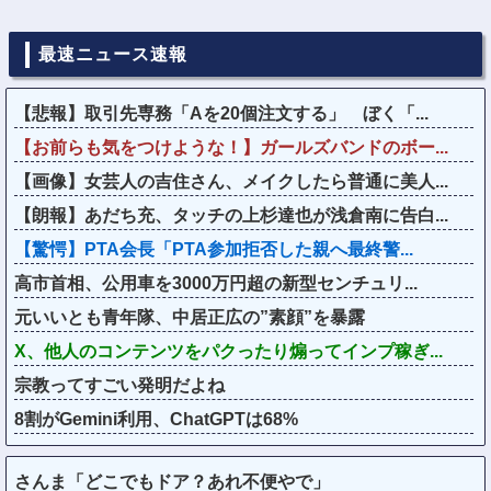
最速ニュース速報
【悲報】取引先専務「Aを20個注文する」 ぼく「...
【お前らも気をつけような！】ガールズバンドのボー...
【画像】女芸人の吉住さん、メイクしたら普通に美人...
【朗報】あだち充、タッチの上杉達也が浅倉南に告白...
【驚愕】PTA会長「PTA参加拒否した親へ最終警...
高市首相、公用車を3000万円超の新型センチュリ...
元いいとも青年隊、中居正広の”素顔”を暴露
X、他人のコンテンツをパクったり煽ってインプ稼ぎ...
宗教ってすごい発明だよね
8割がGemini利用、ChatGPTは68%
さんま「どこでもドア？あれ不便やで」