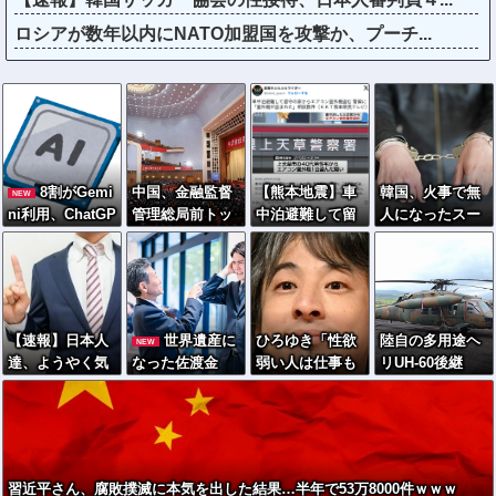
ロシアが数年以内にNATO加盟国を攻撃か、プーチ...
8割がGemi
中国、金融監督
【熊本地震】車
韓国、火事で無
NEW
ni利用、ChatGP
管理総局前トッ
中泊避難して留
人になったスー
Tは68%
プの全人代代表
守の家からエア
パーに女が侵入
資格を剥奪…重
コン室外機盗む
→食料を大量に
大な規律違反
警察に「室外機
盗む→翌日また
で！
が盗まれた」相
来店した理由が
談数件 天草市
ヤバい
【速報】日本人
世界遺産に
ひろゆき「性欲
陸自の多用途ヘ
NEW
の無職男（47）
達、ようやく気
なった佐渡金
弱い人は仕事も
リUH-60後継
逮捕
づいた模
山、韓国の働き
頑張らないので
は、三菱・シコ
様・・・・・
かけで「展示内
貧乏人多い」
ルスキー共同開
容を修正しろ」
発に？！
と要求される
習近平さん、腐敗撲滅に本気を出した結果…半年で53万8000件ｗｗｗ