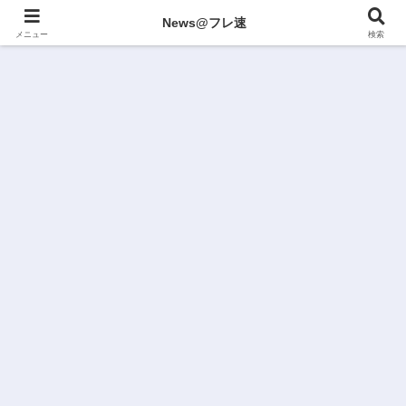
News@フレ速
メニュー
検索