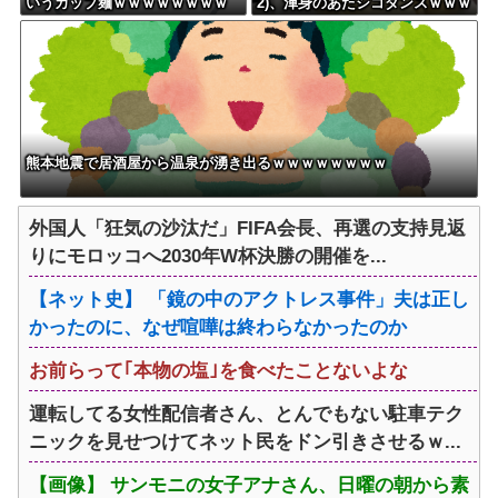
いうカップ麺ｗｗｗｗｗｗｗｗ
2)、渾身のあたシコダンスｗｗｗ
ｗｗ
ｗｗｗ
熊本地震で居酒屋から温泉が湧き出るｗｗｗｗｗｗｗｗ
外国人「狂気の沙汰だ」FIFA会長、再選の支持見返
りにモロッコへ2030年W杯決勝の開催を...
【ネット史】 「鏡の中のアクトレス事件」夫は正し
かったのに、なぜ喧嘩は終わらなかったのか
お前らって｢本物の塩｣を食べたことないよな
運転してる女性配信者さん、とんでもない駐車テク
ニックを見せつけてネット民をドン引きさせるｗ...
【画像】 サンモニの女子アナさん、日曜の朝から素