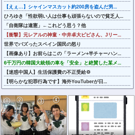
【えぇ…】シャインマスカット約200房を盗んだ男...
ひろゆき「性欲弱い人は仕事も頑張らないので貧乏人...
「自衛隊は違憲」←これどう思う？他
【衝撃】元レアルの神童・中井卓大ピピさん、Jリー...
世界でバズったスペイン国民の怒り
【画像あり】お前らはこの「ラーメン+半チャーハン...
6千万円の韓国大統領の車を「安全」と絶賛した某メ...
【迷惑中国人】生活保護費の不正受給💢
【明らかな犯罪行為です】海外YouTuberが日...