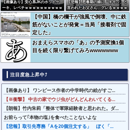
【画像あり】安心系JKのホットケ
【悲報】思春期の娘に「キモッ」と
ーキ、レベチｗｗｗｗｗｗｗｗｗｗ
言われたお父さん、グレるｗｗｗｗ
ｗｗｗｗｗｗｗｗｗｗｗｗｗｗ
ｗｗｗ
【中国】橋の欄干が強風で倒壊、中に鉄
筋がないことが発覚＝当局「接着剤で固
定した」
おまえらスマホの「あ」の予測変換1個
目を続く限り繋げてみろwwwwwww
注目度急上昇中⤴
【画像あり】 ワンピース作者の中学時代の絵がすご...
【※衝撃】 中古の家でウジ虫がどんどんわいてくる...
【朗報】竹内朱莉「整体で軍隊経験者と思われた。ダ...
お前らって｢本物の塩｣を食べたことないよな
【悲報】取引先専務「Aを20個注文する」 ぼく「...