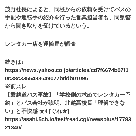
茂野社長によると、同校からの依頼を受けてバスの
手配や運転手の紹介を行った営業担当者も、同県警
から聞き取りを受けているという。
レンタカー店を運輸局が調査
続きは↓
https://news.yahoo.co.jp/articles/cd7f6674b07f1
0c38c3355488649077bddb01096
※前スレ
【磐越道バス事故】「学校側の求めでレンタカー予
約」とバス会社が説明、北越高校長「理解できな
い」と不快感 ★4 [ぐれ★]
https://asahi.5ch.io/test/read.cgi/newsplus/17783
21340/