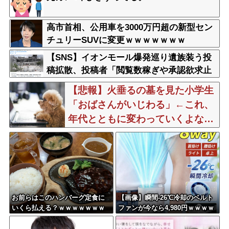
高市首相、公用車を3000万円超の新型セン
チュリーSUVに変更ｗｗｗｗｗｗｗ
【SNS】イオンモール爆発巡り遺族装う投
稿拡散、投稿者「閲覧数稼ぎや承認欲求止
まらなくなった」
【悲報】火垂るの墓を見た小学生
「おばさんがいじわる」←これ、
年代とともに変わっていくよな…
お前らはこのハンバーグ定食に
【画像】瞬間-26℃冷却のベルト
いくら払える？ｗｗｗｗｗｗｗ
ファンが今なら4,980円ｗｗｗｗ
ｗｗｗ
ｗｗ