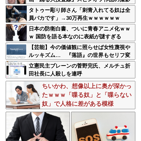
中止が正式に決定
タトゥー彫り師さん「刺青入れてる奴は全
員バカです」→30万再生ｗｗｗｗｗｗ
日本の防衛白書、ついに青春アニメ化ｗｗ
ｗ 国防を語る本なのに表紙が謎すぎる
【芸能】今の価値観に照らせば女性蔑視や
ルッキズム… 『落語』の世界もセリフ変
更や改作、現代にふさわしい表現模索の動
立憲民主ブレーンの菅野完氏、メルチュ折
き
田社長に人殺しを連呼
ちいかわ、想像以上に奥が深かっ
たｗｗｗ「喋る奴」と「喋らない
奴」で人格に差がある模様