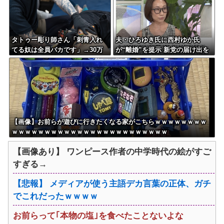
タトゥー彫り師さん「刺青入れ
夫・ひろゆき氏に西村ゆか氏
てる奴は全員バカです」→30万
が“離婚”を提示 新党の届け出を
再生ｗｗｗｗｗｗ
知らされず激怒「信頼関係が保
てず夫婦を続けるのは無理」
【画像】お前らが遊びに行きたくなる家がこちらｗｗｗｗｗｗｗｗ
ｗｗｗｗｗｗｗｗｗｗｗｗｗｗｗｗｗｗｗｗｗｗｗｗ
【画像あり】 ワンピース作者の中学時代の絵がすご
すぎる→
【悲報】 メディアが使う主語デカ言葉の正体、ガチ
でこれだったｗｗｗｗ
お前らって｢本物の塩｣を食べたことないよな