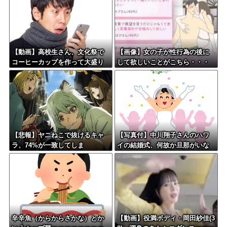
【動画】高校生さん、文化祭で
【画像】女の子が性行為の後に
コーヒーカップを作って大盛り
して欲しいことがこちら・・・
あがり←なんかどっかで見たこ
とあると話題に
【悲報】ヤニねこで抜けるキャ
【写真付】中川翔子さんのハワ
ラ、74%が一致してしま
イの結婚式、何故か旦那がいな
う・・・
い
辛辛魚（からからさかな）とか
【動画】役満ボディ・岡田紗佳(3