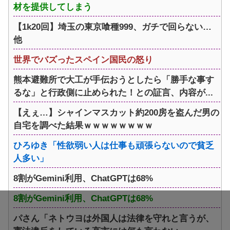
材を提供してしまう
【1k20回】埼玉の東京喰種999、ガチで回らない…
他
世界でバズったスペイン国民の怒り
熊本避難所で大工が手伝おうとしたら「勝手な事す
るな」と行政側に止められた！との証言、内容が...
【えぇ…】シャインマスカット約200房を盗んだ男の
自宅を調べた結果ｗｗｗｗｗｗｗｗ
ひろゆき「性欲弱い人は仕事も頑張らないので貧乏
人多い」
8割がGemini利用、ChatGPTは68%
8割がGemini利用、ChatGPTは68%
パさん「ネトウヨは外国人は法律を守れと言うが、