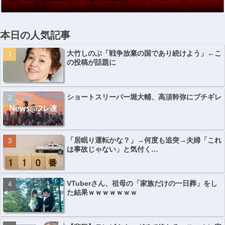
本日の人気記事
大竹しのぶ「戦争放棄の国であり続けよう」←こ
の投稿が話題に
ショートスリーパー堀大輔、高須幹弥にブチギレ
「居眠り運転かな？」→何度も追突→夫婦「これ
は事故じゃない」と気付く…
VTuberさん、祖母の「家族だけの一日葬」をし
た結果ｗｗｗｗｗｗｗ