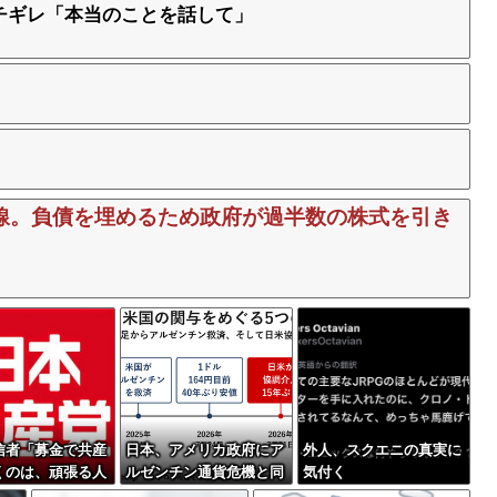
チギレ「本当のことを話して」
線。負債を埋めるため政府が過半数の株式を引き
信者「募金で共産
日本、アメリカ政府にア
外人、スクエニの真実に
くのは、頑張る人
ルゼンチン通貨危機と同
気付く
したいという日本
列に語られてしまうww