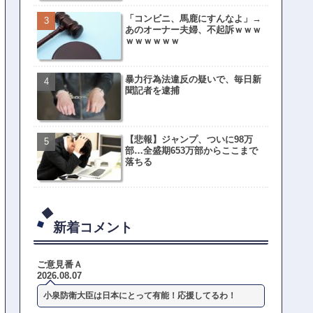
「コンビニ、馬鹿にすんなよ」→
あのオーナー夫婦、不起訴ｗｗｗ
ｗｗｗｗｗｗ
暴力行為法違反の疑いで、毎日新
聞記者を逮捕
【悲報】ジャンプ、ついに98万
部…全盛期653万部からここまで
落ちる
新着コメント
ご意見番Ａ
2026.08.07
小泉防衛大臣は日本にとって有能！応援してるわ！