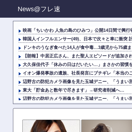
News@フレ速
映画「ちいかわ 人魚の島のひみつ」公開14日間で興行収入
韓国人インフルエンサー(49)、日本で次々と車に衝突 計7
ドンキのうなぎ食べた14人が食中毒…3歳児から75歳
【朗報】中居正広さん、また聖人エピソードが追加さ
大久保佳代子「休みの日はだいたい…」まさかの習慣
イオン爆発事故の遺族、社長発言にブチギレ「本当の
辺野古の防犯カメラ画像を見た玉城デニー、「うまい言い
東大「貯金あと数年で尽きます」→研究者削減へ…
辺野古の防犯カメラ画像を見た玉城デニー、「うまい言い
「小泉やめろ！」→市民らが横浜駅前で大絶叫ｗｗｗ
大久保佳代子「休みの日はだいたい…」まさかの習慣
「高市早苗はどんだけ自己顕示欲が強いんだ」と左派が『