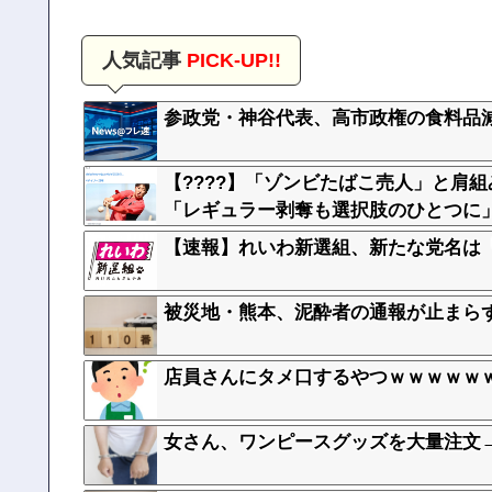
人気記事
PICK-UP!!
参政党・神谷代表、高市政権の食料品
【????】「ゾンビたばこ売人」と肩
「レギュラー剥奪も選択肢のひとつに
【速報】れいわ新選組、新たな党名は
被災地・熊本、泥酔者の通報が止まら
店員さんにタメ口するやつｗｗｗｗｗ
女さん、ワンピースグッズを大量注文