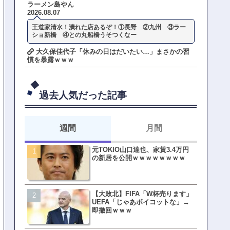
ラーメン島やん
2026.08.07
王道家清水！潰れた店あるぞ！①長野 ②九州 ③ラー
ショ新橋 ④との丸船橋うそつくなー
大久保佳代子「休みの日はだいたい…」まさかの習
慣を暴露ｗｗｗ
過去人気だった記事
週間
月間
元TOKIO山口達也、家賃3.4万円
【悲報】東京着く前にHP尽
の新居を公開ｗｗｗｗｗｗｗｗ
方民ｗｗｗ移動だけで瀕死
【大敗北】FIFA「W杯売ります」
【ファーw】水着女子さん「
UEFA「じゃあボイコットな」→
オッサン盗撮してる…通報
即撤回ｗｗｗ
ゃ！」→結果まさかの事態
てしまうw w w w w w w w 