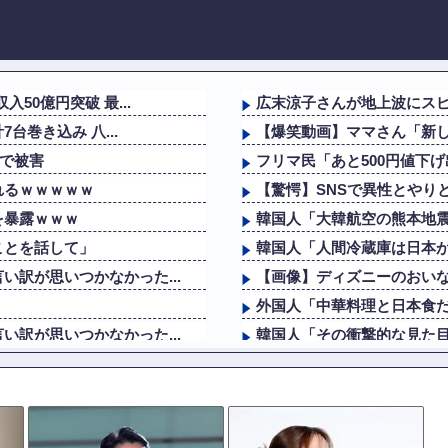
50億円突破 最...
広末涼子さんが地上波にス
台巻き込み 八...
【爆笑動画】ママさん「新し
まで被害
フリマ民「あと500円値下げ
れるｗｗｗｗｗ
【驚愕】SNSで異性とやりと
を暴露ｗｗｗ
韓国人「大韓航空の熊本地震
ことを話して」
韓国人「人間冷蔵庫は日本が
訳が思いつかなかった...
【画像】ディズニーのおいなり
外国人「中華料理と日本食
訳が思いつかなかった...
韓国人「その衝撃的な見た目
ｗｗｗｗｗ
【動画】ロシアの空挺兵、
を暴露ｗｗｗ
【動画】高速道路を走行中の
高木美帆氏に送られた...
【悲報】明日花キララさん