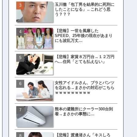
玉川徹「包丁男を結果的に死刑に
皇族確保策、天皇陛下の一
したことになる」←これどう思
界ピリつくｗｗｗ
う？？？
【悲報】一世を風靡した
文春、沖縄問題の"触れては
SPEED、25年後の現在があまり
ない話"を暴露してしまうｗ
にも波乱万丈…
ｗｗｗｗｗ
【悲報】家賃８万円台→１２万円
ランサムウェア攻撃を受け
へ…住民「とても払えない」
レイ、わずか10日で復旧し
がこちら
女性アイドルさん、ブラとパンツ
福岡テレビ局にとんでもな
を忘れる→まさかの対応がこちら
アナが入社してしまうｗｗ
ｗｗｗｗｗｗｗｗｗ
熊本の避難所にクーラー300台到
【衝撃】三笘が事故った時
着→まさかの事態に…
てた車ってさ…←これw w w 
w w w w
【悲報】渡邊渚さん「キスしろ
有吉「うまくても絶対に行