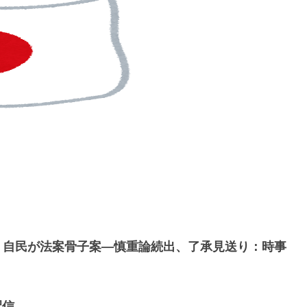
、自民が法案骨子案―慎重論続出、了承見送り：時事
配信