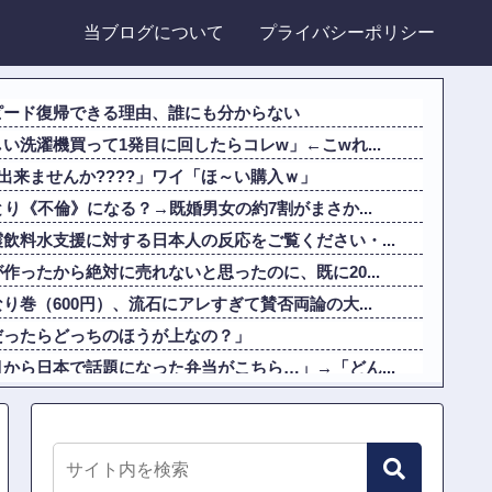
当ブログについて
プライバシーポリシー
ピード復帰できる理由、誰にも分からない
い洗濯機買って1発目に回したらコレw」←こwれ...
出来ませんか????」ワイ「ほ～い購入ｗ」
り《不倫》になる？→既婚男女の約7割がまさか...
飲料水支援に対する日本人の反応をご覧ください・...
作ったから絶対に売れないと思ったのに、既に20...
巻（600円）、流石にアレすぎて賛否両論の大...
だったらどっちのほうが上なの？」
から日本で話題になった弁当がこちら…」→「どん...
パラシュートが開かずに墜落してしまう。
車からリアガラスが飛んでくる事故(ﾟoﾟ)
、専門家からあまりにも非情な一言を告げられる他