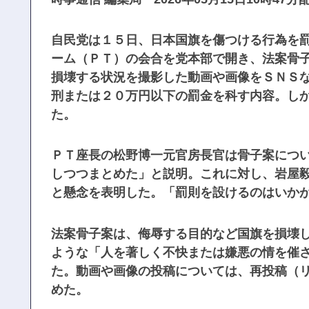
自民党は１５日、日本国旗を傷つける行為を
ーム（ＰＴ）の会合を党本部で開き、法案骨
損壊する状況を撮影した動画や画像をＳＮＳ
刑または２０万円以下の罰金を科す内容。し
た。
ＰＴ座長の松野博一元官房長官は骨子案につ
しつつまとめた」と説明。これに対し、岩屋
と懸念を表明した。「罰則を設けるのはいか
法案骨子案は、侮辱する目的など国旗を損壊
ような「人を著しく不快または嫌悪の情を催
た。動画や画像の投稿については、再投稿（
めた。