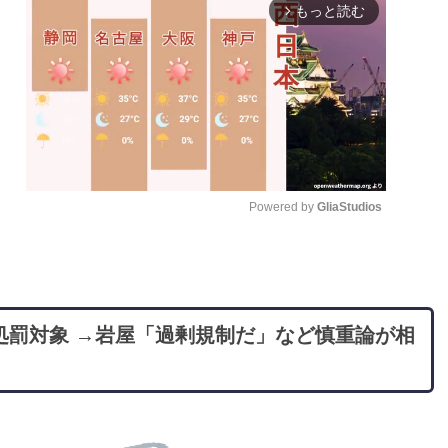
もっと読む
arrow_forward_ios
Powered by 
GliaStudios
M
u
t
も処罰対象 →岩屋「過剰規制だ」など慎重論が相
e