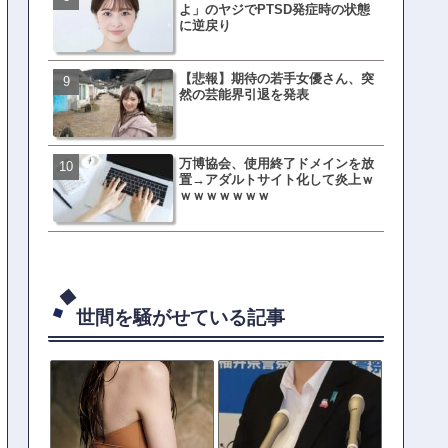
よ」のヤジでPTSD発症時の状態
ない店」がこちら…ネット
に逆戻り
ｗｗｗｗｗｗｗｗ
【悲報】期待の若手女優さん、突
母親「息子の借りた本が心
然の芸能界引退を発表
真をSNS投稿→司書らから
の指摘殺到
万博協会、使用終了ドメインを放
元TOKIO山口達也、家賃3.4
置→アダルトサイト化して炎上ｗ
の新居を公開ｗｗｗｗｗｗ
ｗｗｗｗｗｗｗ
世間を騒がせている記事