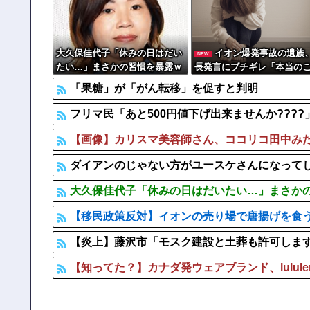
【警告】 住宅ローン、ガチでヤバくなるぞ・・・・・
【大阪】 マスコミ「警察官が発砲し“刃物男”死亡！」 →
大久保佳代子「休みの日はだい
イオン爆発事故の遺族
NEW
たい…」まさかの習慣を暴露ｗ
長発言にブチギレ「本当の
ｗｗ
を話して」
「果糖」が「がん転移」を促すと判明
フリマ民「あと500円値下げ出来ませんか???
【画像】カリスマ美容師さん、ココリコ田中みたいな
ダイアンのじゃない方がユースケさんになって
大久保佳代子「休みの日はだいたい…」まさか
【移民政策反対】イオンの売り場で唐揚げを食
【炎上】藤沢市「モスク建設と土葬も許可しま
【知ってた？】カナダ発ウェアブランド、lulul