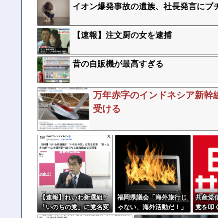
イオン爆発事故の遺族、社長発言にブ
【速報】注文厨の女を逮捕
昔の自販機が最高すぎる
万年赤字のインドネシア新幹
受ける
【速報】れいわ新選組、
福岡県議会「海外旅行じ
共産党
「いのちの党」に党名変
ゃない、海外活動だ！」
党を叩
更
→視察費2.65億円公開で
を邪魔