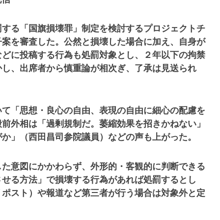
罰する「国旗損壊罪」制定を検討するプロジェクトチ
子案を審査した。公然と損壊した場合に加え、自身が
などに投稿する行為も処罰対象とし、２年以下の拘禁
かし、出席者から慎重論が相次ぎ、了承は見送られ
いて「思想・良心の自由、表現の自由に細心の配慮を
毅前外相は「過剰規制だ。萎縮効果を招きかねない」
がか」（西田昌司参院議員）などの声も上がった。
した意図にかかわらず、外形的・客観的に判断できる
させる方法」で損壊する行為があれば処罰するとし
リポスト）や報道など第三者が行う場合は対象外と定