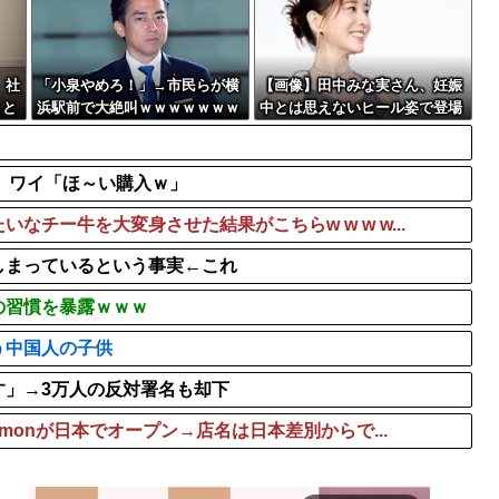
【画像】二階堂ふみ、映画
 ネットで拡散さ...
巨乳インフルエンサー「20
マクドナルドCMに出演して
、社
「小泉やめろ！」→市民らが横
【画像】田中みな実さん、妊娠
こと
浜駅前で大絶叫ｗｗｗｗｗｗｗ
中とは思えないヒール姿で登場
ｗ
してしまう
?」ワイ「ほ～い購入ｗ」
チー牛を大変身させた結果がこちらw w w w...
しまっているという事実←これ
の習慣を暴露ｗｗｗ
う中国人の子供
す」→3万人の反対署名も却下
emonが日本でオープン→店名は日本差別からで...