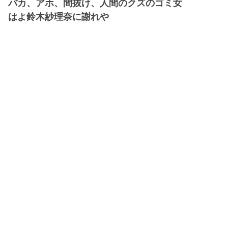
バカ、アホ、間抜け、人間のクズのゴミ女
はよ鈴木紗理奈に謝れや