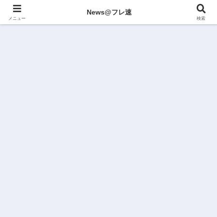
News@フレ速
メニュー
検索