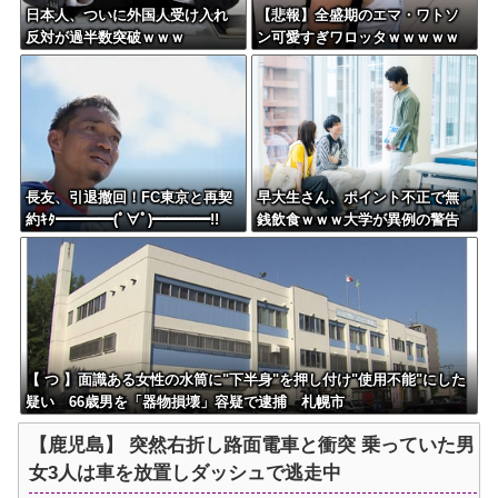
日本人、ついに外国人受け入れ
【悲報】全盛期のエマ・ワトソ
反対が過半数突破ｗｗｗ
ン可愛すぎワロッタｗｗｗｗｗ
ｗｗｗｗ
長友、引退撤回！FC東京と再契
早大生さん、ポイント不正で無
約ｷﾀ━━━━(ﾟ∀ﾟ)━━━━!!
銭飲食ｗｗｗ大学が異例の警告
へ
【 つ 】面識ある女性の水筒に"下半身"を押し付け"使用不能"にした
疑い 66歳男を「器物損壊」容疑で逮捕 札幌市
【鹿児島】 突然右折し路面電車と衝突 乗っていた男
女3人は車を放置しダッシュで逃走中