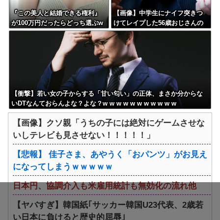
『この美人と結婚できる権利』
【画像】中学生にナイフ突きつ
が100万円だったらどっち選ぶw
けてレイプした56歳おじさんの
wwww
ご尊顔wwwwww
【衝撃】若い女の子からする「甘い匂い」の正体、まさか分からな
いDTなんておらんよな？よな？w w w w w w w w w w w
【画像】クソ親「うちの子には絶対にゲームさせな
いしテレビも見させない！！！！！」
【悲報】 佳子さま、あやうく「おパンツ」がお見え
になってしまうｗｗｗｗｗ
日本円、協調介入も米雇用統計も無効化の流れ他
【ヤバすぎ】韓国紙｢サッカー韓国U23代表、2歳若
い日本に負けると歴史的屈辱｣