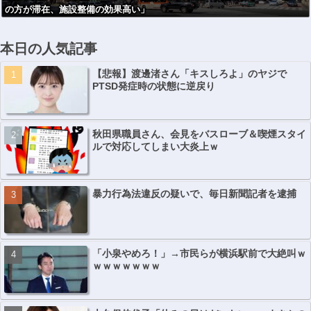
の方が滞在、施設整備の効果高い」
本日の人気記事
【悲報】渡邊渚さん「キスしろよ」のヤジで
PTSD発症時の状態に逆戻り
秋田県職員さん、会見をバスローブ＆喫煙スタイ
ルで対応してしまい大炎上ｗ
暴力行為法違反の疑いで、毎日新聞記者を逮捕
「小泉やめろ！」→市民らが横浜駅前で大絶叫ｗ
ｗｗｗｗｗｗｗ