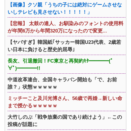
【画像】クソ親「うちの子には絶対にゲームさせな
いしテレビも見させない！！！！！」
【悲報】 太鼓の達人、お馴染みのフォントの使用料
が年間6万から年間320万になったので変更...
【ヤバすぎ】韓国紙｢サッカー韓国U23代表、2歳若
い日本に負けると歴史的屈辱｣
長友、引退撤回！FC東京と再契約ｷﾀ━━━━(ﾟ
∀ﾟ)━━━━!!
中道改革連合、全国キャラバン開始も「で、お前
誰？」状態ｗｗｗｗｗ
ミッチーこと及川光博さん、56歳で再婚→新しい命
まで授かるｗｗｗｗｗ
大竹しのぶ「戦争放棄の国であり続けよう」←この
投稿が話題に