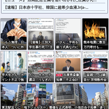
【速報】日本赤十字社、韓国に超希少血液Jr(a-...
「もう無理」日
【速報】江別大
パさん「平和を
熊本地震に数百
本人、ついに外
学生暴行死 “主
願う式典なのに
万円寄付も…
国人受け入れ拒
犯格”の特定少
防弾ガラスと防
「体を売って稼
否へ…
年・川口侑斗被
弾バッグSPで囲
いだ金」と批判
告に「無期懲
まれた壇上でス
を受けた女優
役」の判決 当
ピーチする人が
時17歳少年に
総理大臣」
早大生さん、ポ
ドン・キホーテ
兵庫県斎藤
「盆踊り」は騒
NEW
「懲役30年」の
イント不正で無
露店「うなぎの
知事、不正会計
音か 苦情数件会
判決
銭飲食ｗｗｗ大
かば焼き」で食
の疑いで前知事
場半減 無音の中
学が異例の警告
中毒 男女14人
に聞き取り調査
イヤホンから流
へ
が発熱や腹痛な
へ
れる曲に合わせ
ど訴え…サルモ
踊るサイレント
ネラ属の菌検出
盆ダンスも
東京駅近くに「地下シェルター」整備を正式表明…小池百合子知事「多く