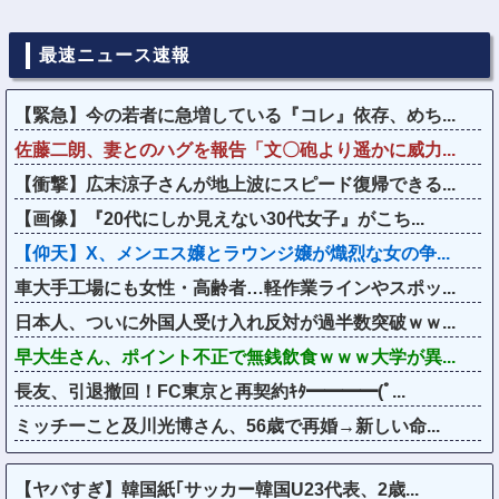
最速ニュース速報
【緊急】今の若者に急増している『コレ』依存、めち...
佐藤二朗、妻とのハグを報告「文〇砲より遥かに威力...
【衝撃】広末涼子さんが地上波にスピード復帰できる...
【画像】『20代にしか見えない30代女子』がこち...
【仰天】X、メンエス嬢とラウンジ嬢が熾烈な女の争...
車大手工場にも女性・高齢者…軽作業ラインやスポッ...
日本人、ついに外国人受け入れ反対が過半数突破ｗｗ...
早大生さん、ポイント不正で無銭飲食ｗｗｗ大学が異...
長友、引退撤回！FC東京と再契約ｷﾀ━━━━(ﾟ...
ミッチーこと及川光博さん、56歳で再婚→新しい命...
【ヤバすぎ】韓国紙｢サッカー韓国U23代表、2歳...