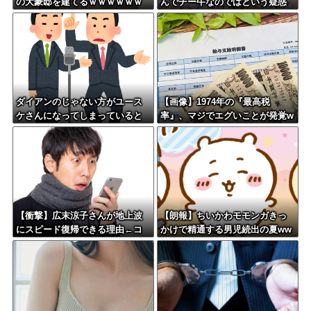
の大豪邸を建てるｗｗｗｗｗｗ
んでチー牛なのではという疑惑
ｗｗｗｗｗｗｗｗｗｗｗｗｗ
が生まれるwwwwwww
ダイアンのじゃない方がユース
【画像】1974年の『最高税
ケさんになってしまっていると
率』、マジでエグいことが発覚w
いう事実←これ
www
【衝撃】広末涼子さんが地上波
【朗報】ちいかわモモンガきっ
にスピード復帰できる理由←コ
かけで精通する男児続出の夏ww
レ、誰にも分からない模様w w w
www
w w w w w