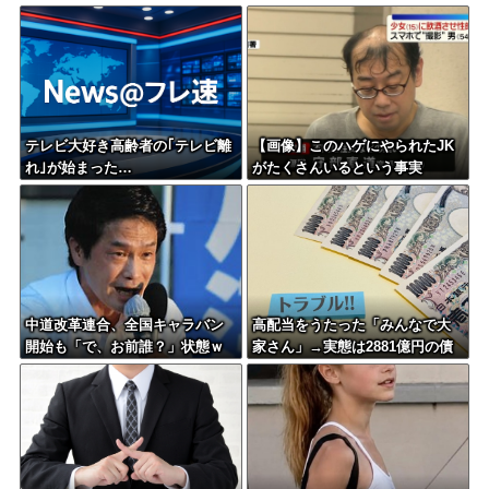
テレビ大好き高齢者の｢テレビ離
【画像】このハゲにやられたJK
れ｣が始まった…
がたくさんいるという事実
中道改革連合、全国キャラバン
高配当をうたった「みんなで大
開始も「で、お前誰？」状態ｗ
家さん」→実態は2881億円の債
ｗｗｗｗ
務超過