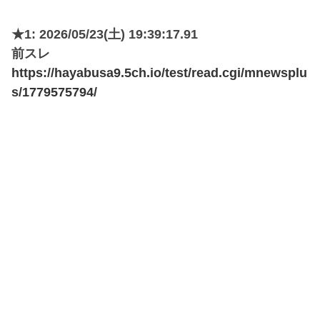
★1: 2026/05/23(土) 19:39:17.91
前スレ
https://hayabusa9.5ch.io/test/read.cgi/mnewsplu
s/1779575794/