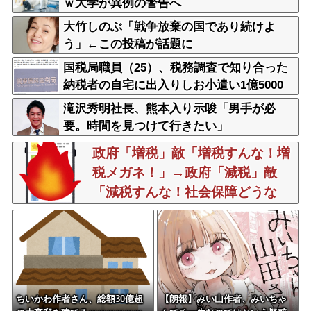
ｗ大学が異例の警告へ
大竹しのぶ「戦争放棄の国であり続けよ
う」←この投稿が話題に
国税局職員（25）、税務調査で知り合った
納税者の自宅に出入りしお小遣い1億5000
万円頂戴するwww
滝沢秀明社長、熊本入り示唆「男手が必
要。時間を見つけて行きたい」
政府「増税」敵「増税すんな！増
税メガネ！」→政府「減税」敵
「減税すんな！社会保障どうな
る！」
ちいかわ作者さん、総額30億超
【朗報】みい山作者、みいちゃ