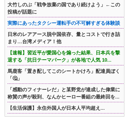
大竹しのぶ「戦争放棄の国であり続けよう」←この
投稿が話題に
実際にあったタクシー運転手の不可解すぎる体験談
日米のレアアース脱中国依存、量とコストで行き詰
まり…台湾メディア！他
【速報】習近平が愛国心を煽った結果、日本兵を撃
退する「抗日テーマパーク」が各地で人気 10...
馬鹿客「置き配してこのシートかけろ」配達員ぼく
「🤔」
「感動のフィナーレだ」と某野党が達成した偉業に
称賛の声が殺到、なんかヒーロー番組の最終回を...
【生活保護】永住外国人が日本人平均超え...