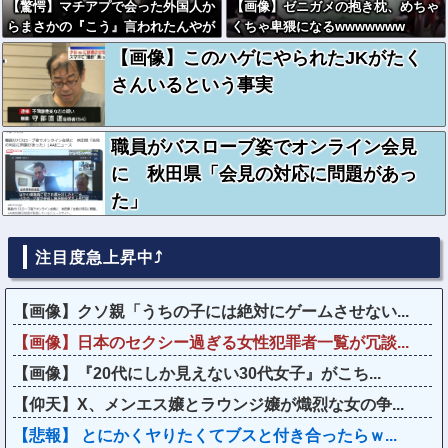
【驚愕】マチアプで会った外国人か
【画像】ゼニガメの抱き枕、めちゃ
らまさかの『こう』言われたんやが
くちゃ卑猥になるwwwwwww
これワイ詰みか？？？？？？？
【画像】このハゲにやられたJKがたく
さんいるという事実
職員がバスローブ姿でオンライン会見
に 秋田県「会見の対応に問題があっ
た」
注目度急上昇中⤴
【画像】クソ親「うちの子には絶対にゲームさせない...
【画像】日本のセクシー過ぎる女性犯罪者一覧が冗談...
【画像】『20代にしか見えない30代女子』がこち...
【仰天】X、メンエス嬢とラウンジ嬢が熾烈な女の争...
【悲報】 とにかくヤりたくてブスと付き合ったらｗ...