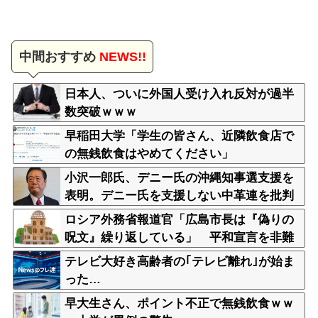
中間おすすめ
NEWS!!
日本人、ついに外国人受け入れ反対が過半
数突破ｗｗｗ
早稲田大学「学生の皆さん、近隣飲食店で
の無銭飲食はやめてください」
小沢一郎氏、デニー氏の沖縄知事選支援を
表明。デニー氏を支援しない中革連を批判
ロシア外務省報道官「広島市長は『偽りの
呪文』繰り返している」 平和宣言を非難
テレビ大好き高齢者の｢テレビ離れ｣が始ま
った…
早大生さん、ポイント不正で無銭飲食ｗｗ