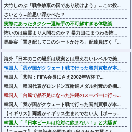
大竹しのぶ「戦争放棄の国であり続けよう」←この投...
さいとう←誰思い浮かべた？
実際にあったタクシー運転手の不可解すぎる体験談
怖いのは幽霊より人間なのか？ 暴力団にまつわる怖...
馬鹿客「置き配してこのシートかけろ」配達員ぼく「...
海外「日本のこの場所は現実とは思えないレベルで美...
韓国人「我が国がクウェート戦で行った審判買収が本...
韓国人「悲報：FIFA会長にさえ2002年W杯で...
韓国人「韓国代表がロンドン五輪銅メダル剥奪の危機...
韓国人「台風で品不足になった沖縄のスーパーに行っ...
韓国人「我が国がクウェート戦で行った審判買収が本...
【イギリス】両親がイギリス生まれでない人【ポーラ...
韓国人「『日本ビールは絶対に飲まない！』と大騒ぎ...
【ニュース】 広島記念公園を追い出された左翼さん...