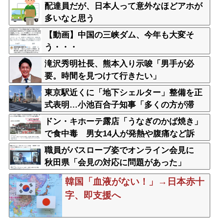
配達員だが、日本人って意外なほどアホが
多いなと思う
【動画】中国の三峡ダム、今年も大変そ
う・・・
滝沢秀明社長、熊本入り示唆「男手が必
要。時間を見つけて行きたい」
東京駅近くに「地下シェルター」整備を正
式表明…小池百合子知事「多くの方が滞
在、施設整備の効果高い」
ドン・キホーテ露店「うなぎのかば焼き」
で食中毒 男女14人が発熱や腹痛など訴
え…サルモネラ属の菌検出
職員がバスローブ姿でオンライン会見に
秋田県「会見の対応に問題があった」
韓国「血液がない！」→日本赤十
字、即支援へ