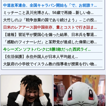
中道改革連合、全国キャラバン開始も「で、お前誰？...
ミッチーこと及川光博さん、56歳で再婚→新しい命...
大竹しのぶ「戦争放棄の国であり続けよう」←この投...
日米のレアアース脱中国依存、量とコストで行き詰ま...
【速報】習近平が愛国心を煽った結果、日本兵を撃退...
「感動のフィナーレだ」と某野党が達成した偉業に称...
今シーズン ソフトバンクに8勝3敗だった西武ライ...
【生活保護】永住外国人が日本人平均超え...
大阪府の小学校でイスラム教の指導者が授業を行い物...