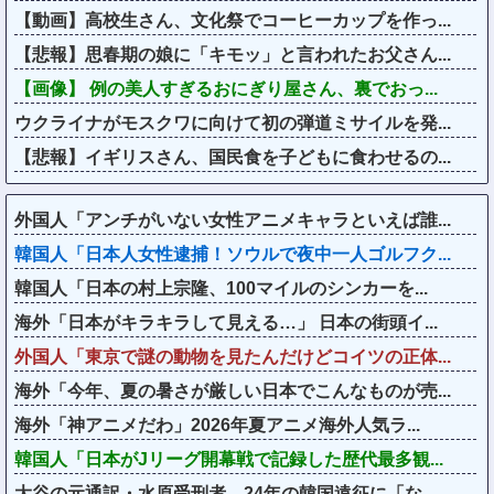
【動画】高校生さん、文化祭でコーヒーカップを作っ...
【悲報】思春期の娘に「キモッ」と言われたお父さん...
【画像】 例の美人すぎるおにぎり屋さん、裏でおっ...
ウクライナがモスクワに向けて初の弾道ミサイルを発...
【悲報】イギリスさん、国民食を子どもに食わせるの...
外国人「アンチがいない女性アニメキャラといえば誰...
韓国人「日本人女性逮捕！ソウルで夜中一人ゴルフク...
韓国人「日本の村上宗隆、100マイルのシンカーを...
海外「日本がキラキラして見える…」 日本の街頭イ...
外国人「東京で謎の動物を見たんだけどコイツの正体...
海外「今年、夏の暑さが厳しい日本でこんなものが売...
海外「神アニメだわ」2026年夏アニメ海外人気ラ...
韓国人「日本がJリーグ開幕戦で記録した歴代最多観...
大谷の元通訳・水原受刑者、24年の韓国遠征に「な...