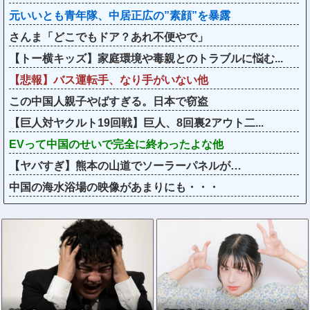
元いいとも青年隊、中居正広の”素顔”を暴露
さんま「どこでもドア？あれ不便やで」
【トー横キッズ】家庭環境や毒親とのトラブルに悩む...
【悲報】バス運転手、なり手がいない他
この中国人親子やばすぎる。日本で窃盗
【巨人対ヤクルト19回戦】巨人、8回裏2アウト二...
EVって中国のせいで完全に終わったよな他
【ヤバすぎ】熊本の山道でソーラーパネルが…
中国の海水浴場の映像があまりにも・・・