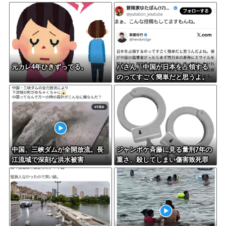
元カレ4年ひきずってる。
パさん「中国が日本を占領する
のってすごく簡単だと思うよ。
西日本の原発にミサイルを撃ち
込めばいい」
中国、三峡ダムが全開放流。長
ジャンポケ斉藤に見る量刑7年の
江流域で深刻な洪水被害
重さ、殺してしまい傷害致死罪
を狙う方が量刑的には軽いと話
題