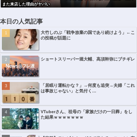
また来店した理由がヤバい
本日の人気記事
大竹しのぶ「戦争放棄の国であり続けよう」←こ
の投稿が話題に
ショートスリーパー堀大輔、高須幹弥にブチギレ
「居眠り運転かな？」→何度も追突→夫婦「これ
は事故じゃない」と気付く…
VTuberさん、祖母の「家族だけの一日葬」をし
た結果ｗｗｗｗｗｗｗ