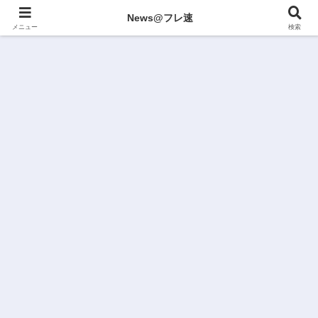
News@フレ速
メニュー
検索