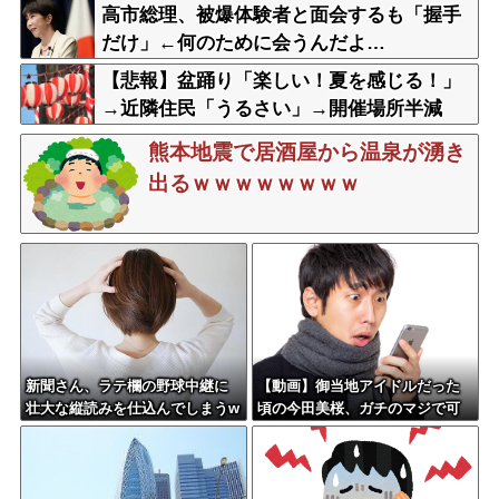
更や改作、現代にふさわしい表現模索の動
高市総理、被爆体験者と面会するも「握手
き
だけ」←何のために会うんだよ…
【悲報】盆踊り「楽しい！夏を感じる！」
→近隣住民「うるさい」→開催場所半減
熊本地震で居酒屋から温泉が湧き
出るｗｗｗｗｗｗｗｗ
新聞さん、ラテ欄の野球中継に
【動画】御当地アイドルだった
壮大な縦読みを仕込んでしまうw
頃の今田美桜、ガチのマジで可
wwwwww
愛くてワイらをびびらせまくっ
てしまうw w w w w w w w