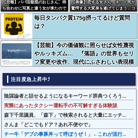
【悲報】パパ活疑惑のおじさん、待
【画像】恋する女さん、ネット民が
ち合わせに写真と違う女が来たので
驚愕する大変身を遂げてしまう←コ
逃げようとするも眼鏡を奪われ可哀
レは凄過ぎるw w w w w w w w
毎日タンパク質175g摂ってるけど質問
想なことになっているところを激写
は？
されてしまう…
【芸能】今の価値観に照らせば女性蔑視
やルッキズム… 『落語』の世界もセリ
フ変更や改作、現代にふさわしい表現模
索の動き
注目度急上昇中⤴
陰謀論者と話せるようになるキーワード辞典つくろう...
実際にあったタクシー運転手の不可解すぎる体験談
森下千里議員、「森下」で検索されると大量にエッチ...
さんま「どこでもドア？あれ不便やで」
チー牛「デブの事豚丼って呼ぼうぜ！」←これが流行...