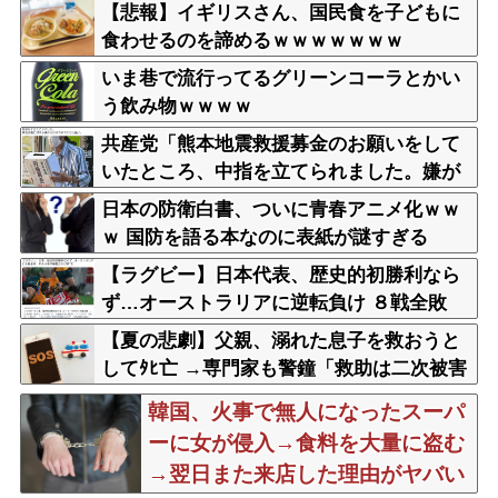
ｗｗｗｗｗｗｗｗｗｗｗｗｗｗｗｗ
【悲報】イギリスさん、国民食を子どもに
食わせるのを諦めるｗｗｗｗｗｗｗ
いま巷で流行ってるグリーンコーラとかい
う飲み物ｗｗｗｗ
共産党「熊本地震救援募金のお願いをして
いたところ、中指を立てられました。嫌が
らせ酷い」
日本の防衛白書、ついに青春アニメ化ｗｗ
ｗ 国防を語る本なのに表紙が謎すぎる
【ラグビー】日本代表、歴史的初勝利なら
ず…オーストラリアに逆転負け ８戦全敗
【夏の悲劇】父親、溺れた息子を救おうと
してﾀﾋ亡 →専門家も警鐘「救助は二次被害
が多い」
韓国、火事で無人になったスーパ
ーに女が侵入→食料を大量に盗む
→翌日また来店した理由がヤバい