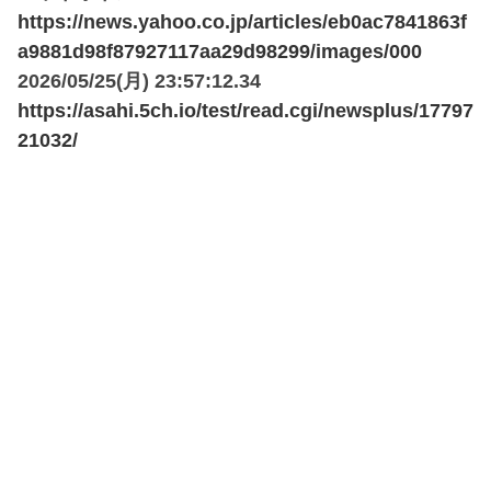
https://news.yahoo.co.jp/articles/eb0ac7841863f
a9881d98f87927117aa29d98299/images/000
2026/05/25(月) 23:57:12.34
https://asahi.5ch.io/test/read.cgi/newsplus/17797
21032/