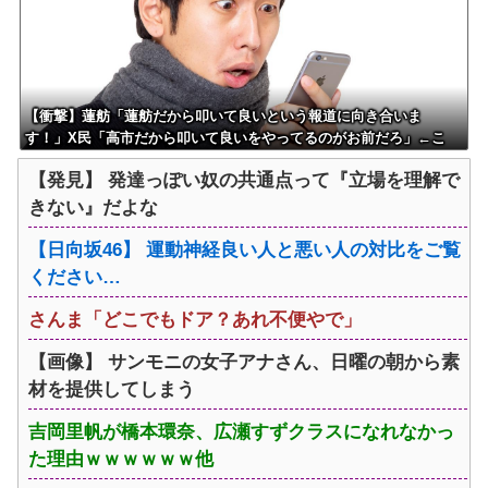
【衝撃】蓮舫「蓮舫だから叩いて良いという報道に向き合いま
す！」X民「高市だから叩いて良いをやってるのがお前だろ」←こ
れ…w w
【発見】 発達っぽい奴の共通点って『立場を理解で
きない』だよな
【日向坂46】 運動神経良い人と悪い人の対比をご覧
ください…
さんま「どこでもドア？あれ不便やで」
【画像】 サンモニの女子アナさん、日曜の朝から素
材を提供してしまう
吉岡里帆が橋本環奈、広瀬すずクラスになれなかっ
た理由ｗｗｗｗｗｗ他