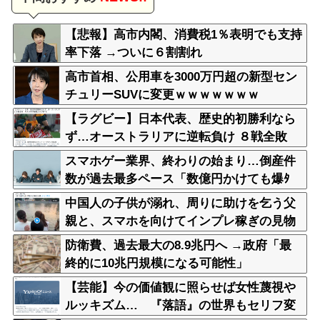
【悲報】高市内閣、消費税1％表明でも支持
率下落 →ついに６割割れ
高市首相、公用車を3000万円超の新型セン
チュリーSUVに変更ｗｗｗｗｗｗｗ
【ラグビー】日本代表、歴史的初勝利なら
ず…オーストラリアに逆転負け ８戦全敗
スマホゲー業界、終わりの始まり…倒産件
数が過去最多ペース「数億円かけても爆ﾀ
ﾋ」
中国人の子供が溺れ、周りに助けを乞う父
親と、スマホを向けてインプレ稼ぎの見物
人
防衛費、過去最大の8.9兆円へ →政府「最
終的に10兆円規模になる可能性」
【芸能】今の価値観に照らせば女性蔑視や
ルッキズム… 『落語』の世界もセリフ変