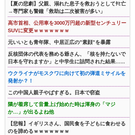
【夏の悲劇】父親、溺れた息子を救おうとしてﾀﾋ亡
→専門家も警鐘「救助は二次被害が多い」
高市首相、公用車を3000万円超の新型センチュリー
SUVに変更ｗｗｗｗｗｗｗ
元いいとも青年隊、中居正広の”素顔”を暴露
反核団体の代表を務める爺さん、「核を持たないで
日本を守れますか」と中学生に詰問された結果…...
ウクライナがモスクワに向けて初の弾道ミサイルを
発射か？！
この中国人親子やばすぎる。日本で窃盗
隣が着席して音量上げ始めた時は渾身の「マジ
か…」が出るよね他
【悲報】イギリスさん、国民食を子どもに食わせる
のを諦めるｗｗｗｗｗｗｗ