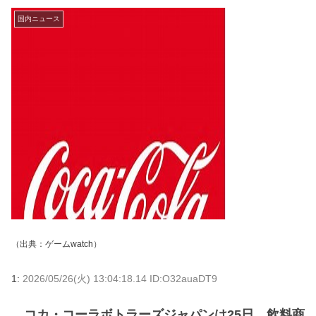
国内ニュース
（出典：
ゲームwatch
）
1:
2026/05/26(火) 13:04:18.14 ID:O32auaDT9
コカ・コーラボトラーズジャパンは25日、飲料商