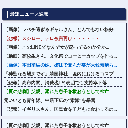
最速ニュース速報
【画像】レベチ過ぎるギャルさん、とんでもない格好...
【悲報】スシロー、テロ被害再び・・・・・・
【画像】このLINEでなんで女が怒ってるのか分か...
【動画】高校生さん、文化祭でコーヒーカップを作っ...
【画像】本田望結の妹、姉妹で並んだ姿が大変素晴ら...
「神聖なる場所です」靖国神社、境内におけるコスプ...
【悲報】高市内閣、消費税1％表明でも支持率下落 ...
【夏の悲劇】父親、溺れた息子を救おうとしてﾀﾋ亡...
元いいとも青年隊、中居正広の”素顔”を暴露
【悲報】イギリスさん、国民食を子どもに食わせるの...
【夏の悲劇】父親、溺れた息子を救おうとしてﾀﾋ亡...