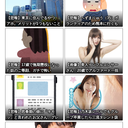
【悲報】東京に住んでるやつ、
【悲報】へずまりゅう（35）ボ
アホ。メリットが1つもないこと
ランティアのため熊本に行くも
が判明
体調不良で病院に行く
【悲報】17歳で無期懲役になっ
【画像】美人インフルエンサー
た奴のご尊顔、ガチで怖い
さん「20歳でアルファード一括
で買えちゃう私って素敵」←こ
れってガチなん？それともネタ
なん？w w w w w w w w w
【悲報】思春期の娘に「キモ
【悲報】乃木坂レベルでもグル
ッ」と言われたお父さん、グレ
ープ卒業したら三流タレント扱
るｗｗｗｗｗｗｗ
いになる模様・・・