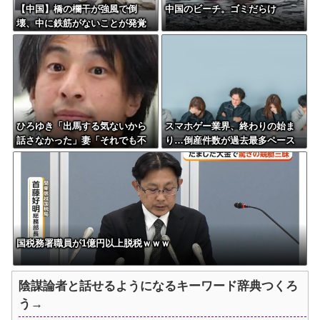
【中国】橋の欄干が強風で倒
中国のビーチ。ゴミだらけ
壊、中に鉄筋がないことが発覚
＝当局「接着剤で固定した」
ひろゆき「出馬する気ないから
スマホゲー業界、終わりの始ま
話さなかった」妻「それでも不
り…倒産件数が過去最多ペース
誠実だろ」→離婚協議へｗｗｗ
「数億円かけても爆ﾀﾋ」
ｗｗ
国税務署職員が1億円以上脱税ｗｗｗ
陰謀論者と話せるようになるキーワード辞典つくろ
う→