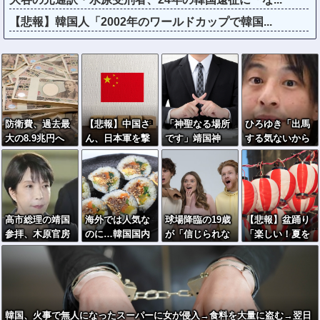
【悲報】韓国人「2002年のワールドカップで韓国...
防衛費、過去最
【悲報】中国さ
「神聖なる場所
ひろゆき「出馬
大の8.9兆円へ
ん、日本軍を撃
です」靖国神
する気ないから
→政府「最終的
退する「抗日テ
社、境内におけ
話さなかった」
に10兆円規模に
ーマパーク」を
るコスプレや軍
妻「それでも不
なる可能性」
各地で大量建設
装の禁止を発表
誠実だろ」→離
婚協議へｗｗｗ
ｗｗ
高市総理の靖国
海外では人気な
球場降臨の19歳
【悲報】盆踊り
参拝、木原官房
のに…韓国国内
が「信じられな
「楽しい！夏を
長官「ご自身で
で消えゆくキン
いくらい可愛
感じる！」→近
適切に判断」
パ店
い」→美スタイ
隣住民「うるさ
ルに騒然「グラ
い」→開催場所
ブよりお顔が小
半減
さい」
韓国、火事で無人になったスーパーに女が侵入→食料を大量に盗む→翌日