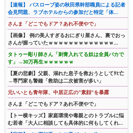
【速報】 バスローブ姿の秋田県幹部職員による記者
会見問題、ラブホテルからの参加だと特定「体...
さんま「どこでもドア？あれ不便やで」
【画像】 例の美人すぎるおにぎり屋さん、裏でおっ
さんが握っていたｗｗｗｗｗｗｗｗｗｗｗｗｗ...
タトゥー彫り師さん「刺青入れてる奴は全員バカで
す」→30万再生ｗｗｗｗｗｗ
【夏の悲劇】父親、溺れた息子を救おうとしてﾀﾋ亡
→専門家も警鐘「救助は二次被害が多い」
元いいとも青年隊、中居正広の”素顔”を暴露
さんま「どこでもドア？あれ不便やで」
【トー横キッズ】家庭環境や毒親とのトラブルに悩
む若者「大人に相談しても具体的に何もしてくれ...