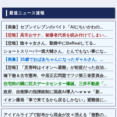
最速ニュース速報
【画像】セブンイレブンのバイト「AIにちいかわの...
【悲報】高市おサナ、被爆者代表を睨み付けてしまい...
【悲報】陰キャ女さん、勤務中にBeRealしてる...
ショートスリーバー堀大輔さん、とんでもない事にな...
【画像】35歳でおばあちゃんになったギャルさん、...
【悲報】「災害時はイオンへ避難」が前提だった自治...
橋下徹＆古市憲寿、中居正広問題でフジ第三者委員会...
住宅街の隣に巨大データセンター爆誕。三井不動産「...
政府、自衛隊の指揮統制に国産AI導入へｗｗｗ「新...
イオン爆発「車で来てるから戻るしかない」避難後に...
アイドルライブで財布から現金が次々消える「複数の...