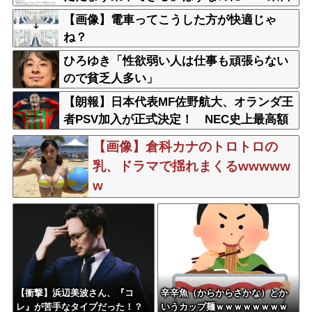
本が示した見解
【画像】電車ってこうした方が快適じゃ
ね？
ひろゆき「性欲弱い人は仕事も頑張らない
ので貧乏人多い」
【朗報】日本代表MF佐野航大、オランダ王
者PSV加入が正式決定！ NEC史上最高額
の移籍、最大約31億円か！！
【画像】倉科カナのトロトロの
乳、ドラマで揺れまくるwwwww
w
【衝撃】浜辺美波さん、『コ
辛辛魚（からからさかな）とか
レ』が苦手なタイプだった！？
いうカップ麺ｗｗｗｗｗｗｗｗ