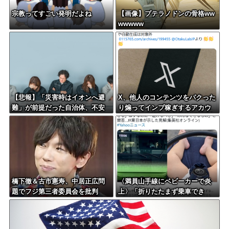
宗教ってすごい発明だよね
【画像】プテラノドンの骨格ww
wwwww
【悲報】「災害時はイオンへ避
X、他人のコンテンツをパクった
難」が前提だった自治体、不安
り煽ってインプ稼ぎするアカウ
の声が相次ぐ
ントの収益化停止。今後はオリ
ジナル重視
橋下徹＆古市憲寿、中居正広問
〈満員山手線にベビーカーで炎
題でフジ第三者委員会を批判
上〉「折りたたまず乗車でき
る」はずなのに…JR東日本が示
した見解