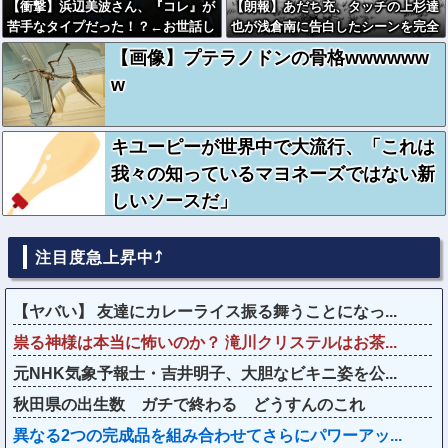
【衝撃】浜辺美波さん、『コレ』が
【朗報】あだち充、タッチの上杉達
苦手なタイプだった！？←お世話し
也が浅倉南に告白したシーンを完全
てあげたい弱男が大量沸きしてしま
再現ｗｗｗｗｗ
【画像】プテラノドンの骨格wwwwww
うw w w w w w w w w
w
キユーピーが世界中で大流行、「これは
我々の知っているマヨネーズではない新
しいソースだ」
注目度急上昇中⤴
【ヤバい】 友達にカレーライス振る舞うことになっ...
祟る神様は本当に怖いのか？ 滝川クリステルはお茶...
元NHK気象予報士・吉井明子、大胆なビキニ姿を公...
秋田県の出生数 ガチで終わる どうすんのこれ
異なる2つの完成品を組み合わせてさらにパワーアッ...