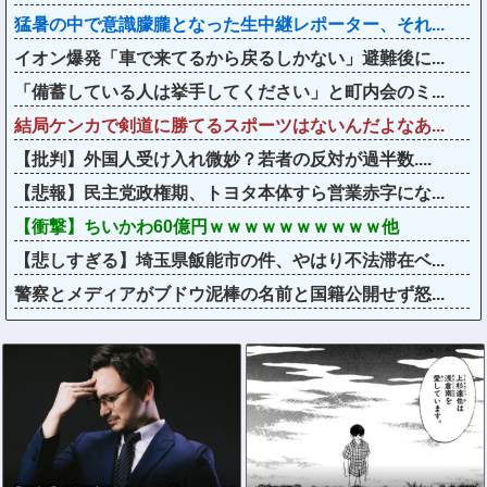
猛暑の中で意識朦朧となった生中継レポーター、それ...
イオン爆発「車で来てるから戻るしかない」避難後に...
「備蓄している人は挙手してください」と町内会のミ...
結局ケンカで剣道に勝てるスポーツはないんだよなあ...
【批判】外国人受け入れ微妙？若者の反対が過半数....
【悲報】民主党政権期、トヨタ本体すら営業赤字にな...
【衝撃】ちいかわ60億円ｗｗｗｗｗｗｗｗｗｗ他
【悲しすぎる】埼玉県飯能市の件、やはり不法滞在ベ...
警察とメディアがブドウ泥棒の名前と国籍公開せず怒...