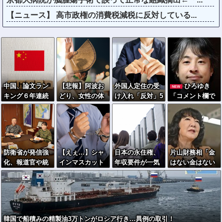
【ニュース】 高市政権の消費税減税に反対している...
中国、論文ラン
【悲報】阿波お
外国人定住の受
ひろゆき
NEW
キング６年連続
どり、女性の体
け入れ「反対」5
「コメント欄で
世界１位→専門
を狙った盗撮動
6％に急増…1年
暴れてるのは暇
家「世界ではな
画が横行「悲し
で20ポイント超
人です」→ネッ
く中国人気を測
いし、気持ち悪
上昇
ト民、一言で片
る指標」
い」
付けられてしま
うｗｗｗｗｗ
防衛省が発信強
【えぇ…】シャ
日本の永住権、
片山財務相「金
化、報道官や統
インマスカット
年収要件が一気
はない金はない
合幕僚長が相次
約200房を盗ん
に厳格化→外国
って確かにそう
ぎSNS開設…背
だ男の自宅を調
人・市民ら「差
だが、やりよ
景に中国が展開
べた結果ｗｗｗ
別だ！」と抗議
う」→日本経
する認知戦！
ｗｗｗｗｗ
済、気合いで何
とかする模様
韓国で船積みの精製油3万トンがロシア行き…異例の取引！