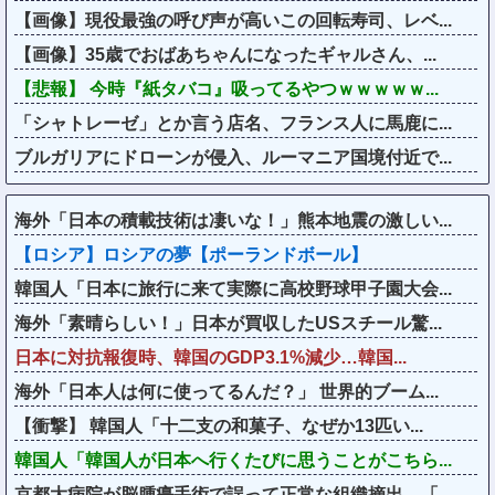
【画像】現役最強の呼び声が高いこの回転寿司、レベ...
【画像】35歳でおばあちゃんになったギャルさん、...
【悲報】 今時『紙タバコ』吸ってるやつｗｗｗｗｗ...
「シャトレーゼ」とか言う店名、フランス人に馬鹿に...
ブルガリアにドローンが侵入、ルーマニア国境付近で...
海外「日本の積載技術は凄いな！」熊本地震の激しい...
【ロシア】ロシアの夢【ポーランドボール】
韓国人「日本に旅行に来て実際に高校野球甲子園大会...
海外「素晴らしい！」日本が買収したUSスチール驚...
日本に対抗報復時、韓国のGDP3.1%減少…韓国...
海外「日本人は何に使ってるんだ？」 世界的ブーム...
【衝撃】 韓国人「十二支の和菓子、なぜか13匹い...
韓国人「韓国人が日本へ行くたびに思うことがこちら...
京都大病院が脳腫瘍手術で誤って正常な組織摘出←「...