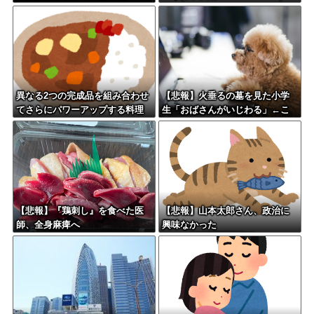
←お世話してあげたい弱男が大
ｗｗ
量沸きしてしまうw w w w w w
w w w
異なる2つの完成品を組み合わせ
【悲報】火垂るの墓を見た小学
てさらにパワーアップする料理
生「おばさんがいじわる」←こ
「カツカレー」以外にない
れ、年代とともに変わっていく
よな…
【悲報】『鶏刺し』を食べた医
【悲報】山本太郎さん、政治に
師、全身麻痺へ
興味なかった