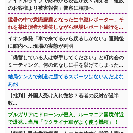
アイドルライブで財布から現金が次々消える「複数
のお客様より被害報告」警察に相談へ
猛暑の中で意識朦朧となった生中継レポーター、そ
れを某出演者が爆笑しながら現場レポート続行を...
イオン爆発「車で来てるから戻るしかない」避難後
に館内へ…現場の実態が判明
「備蓄している人は挙手してください」と町内会の
ミーティング、何の気なしに手を挙げてしまった...
結局ケンカで剣道に勝てるスポーツはないんだよな
あ他
【批判】外国人受け入れ微妙？若者の反対が過半
数...
ブルガリアにドローンが侵入、ルーマニア国境付近
で爆発…当局「ウクライナ軍がよく使う機種」！