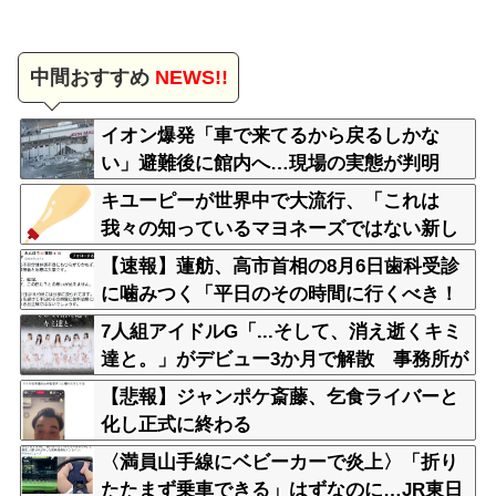
中間おすすめ
NEWS!!
イオン爆発「車で来てるから戻るしかな
い」避難後に館内へ…現場の実態が判明
キユーピーが世界中で大流行、「これは
我々の知っているマヨネーズではない新し
いソースだ」
【速報】蓮舫、高市首相の8月6日歯科受診
に噛みつく「平日のその時間に行くべき！
そういうお立場！」
7人組アイドルG「...そして、消え逝くキミ
達と。」がデビュー3か月で解散 事務所が
事業継続困難なため
【悲報】ジャンポケ斎藤、乞食ライバーと
化し正式に終わる
〈満員山手線にベビーカーで炎上〉「折り
たたまず乗車できる」はずなのに…JR東日