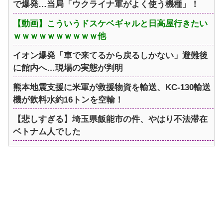
で爆発…当局「ウクライナ軍がよく使う機種」！
【動画】こういうドスケベギャルと日高屋行きたい
ｗｗｗｗｗｗｗｗｗｗ他
イオン爆発「車で来てるから戻るしかない」避難後
に館内へ…現場の実態が判明
熊本地震支援に米軍が救援物資を輸送、KC-130輸送
機が飲料水約16トンを空輸！
【悲しすぎる】埼玉県飯能市の件、やはり不法滞在
ベトナム人でした