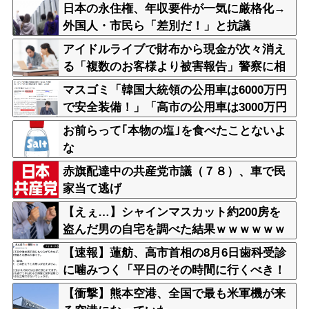
日本の永住権、年収要件が一気に厳格化→
外国人・市民ら「差別だ！」と抗議
アイドルライブで財布から現金が次々消え
る「複数のお客様より被害報告」警察に相
談へ
マスゴミ「韓国大統領の公用車は6000万円
で安全装備！」「高市の公用車は3000万円
で贅沢！」
お前らって｢本物の塩｣を食べたことないよ
な
赤旗配達中の共産党市議（７８）、車で民
家当て逃げ
【えぇ…】シャインマスカット約200房を
盗んだ男の自宅を調べた結果ｗｗｗｗｗｗ
ｗｗ
【速報】蓮舫、高市首相の8月6日歯科受診
に噛みつく「平日のその時間に行くべき！
そういうお立場！」
【衝撃】熊本空港、全国で最も米軍機が来