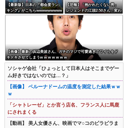
【最新版】日本の『都会度ラン
【悲報】「抱かれたくない男」
キング』がこちらwwwwwwwww
レジェンドの江頭2:50さん、変わ
wwwwwwwwwwwwwww
り果てた姿で発見される
【画像】最新の浜辺美波さん、ガチのマジで可愛過ぎてワイらをド
キドキさせてしまうw w w w w w w
ソシャゲ会社「ひょっとして日本人はそこまでゲー
ム好きではないのでは…？」
【画像】 ベルーナドームの温度を測定した結果ｗｗ
ｗ
「シャトレーゼ」とか言う店名、フランス人に馬鹿
にされまくる
【動画】 美人女優さん、映画でマ○コのビラビラま