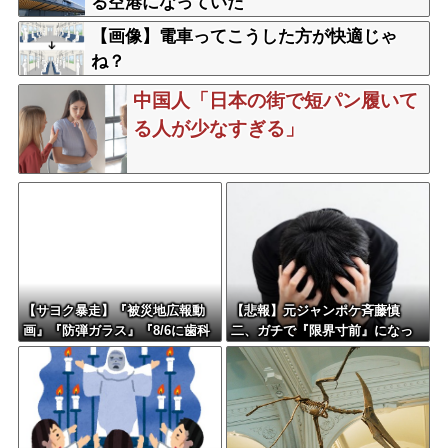
る空港になっていた
【画像】電車ってこうした方が快適じゃ
ね？
中国人「日本の街で短パン履いて
る人が少なすぎる」
【サヨク暴走】『被災地広報動
【悲報】元ジャンポケ斉藤慎
画』『防弾ガラス』『8/6に歯科
二、ガチで『限界寸前』になっ
予約』『SPの人数』『被災者は
てしまう・・・・・
役者』など…反高市界隈の“難
癖”が反安倍超えだと話題に（動
画/画像）