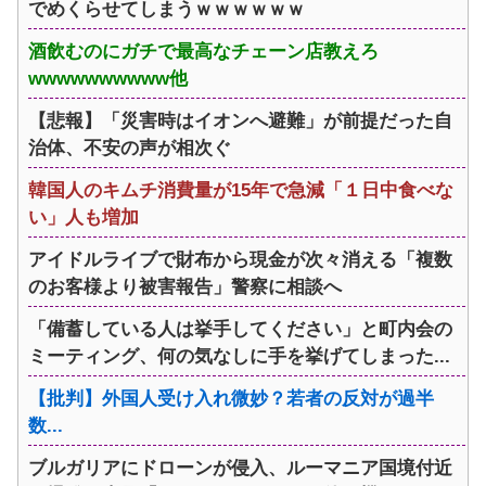
でめくらせてしまうｗｗｗｗｗｗ
酒飲むのにガチで最高なチェーン店教えろ
wwwwwwwwww他
【悲報】「災害時はイオンへ避難」が前提だった自
治体、不安の声が相次ぐ
韓国人のキムチ消費量が15年で急減「１日中食べな
い」人も増加
アイドルライブで財布から現金が次々消える「複数
のお客様より被害報告」警察に相談へ
「備蓄している人は挙手してください」と町内会の
ミーティング、何の気なしに手を挙げてしまった...
【批判】外国人受け入れ微妙？若者の反対が過半
数...
ブルガリアにドローンが侵入、ルーマニア国境付近