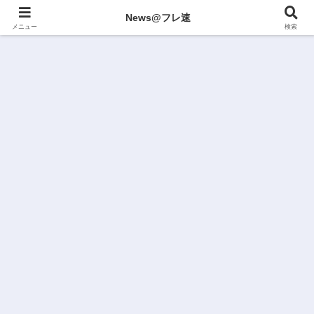
News@フレ速
メニュー
検索