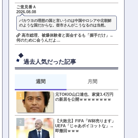
ご意見番Ａ
2026.08.08
バカウヨの理想の国と言いうのは中国やロシアや北朝鮮
のような国だからな。壺市さんがこうなるのは当然。
高市総理、被爆体験者と面会するも「握手だけ」←
何のために会うんだよ…
過去人気だった記事
週間
月間
元TOKIO山口達也、家賃3.4万円
【悲報】東京着く前にHP尽
の新居を公開ｗｗｗｗｗｗｗｗ
方民ｗｗｗ移動だけで瀕死
【大敗北】FIFA「W杯売ります」
【ファーw】水着女子さん「
UEFA「じゃあボイコットな」→
オッサン盗撮してる…通報
即撤回ｗｗｗ
ゃ！」→結果まさかの事態
てしまうw w w w w w w w 