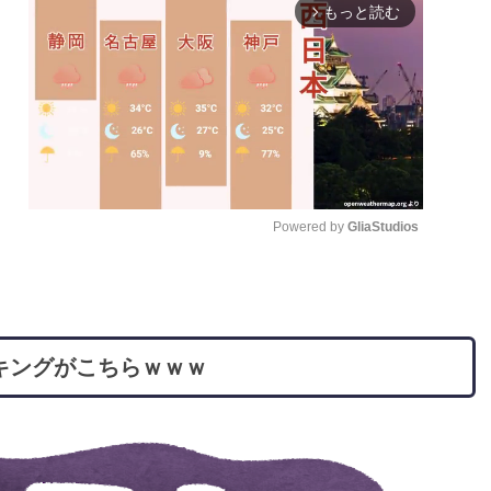
もっと読む
arrow_forward_ios
Powered by 
GliaStudios
M
u
t
キングがこちらｗｗｗ
e