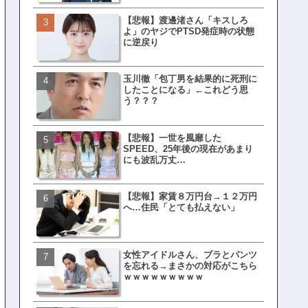
【悲報】渡邊渚さん「キスしろ
皇族確保策、天皇陛下の一
よ」のヤジでPTSD発症時の状態
界ピリつくｗｗｗ
に逆戻り
玉川徹「包丁男を結果的に死刑に
文春、沖縄問題の"触れては
したことになる」←これどう思
ない話"を暴露してしまうｗ
う？？？
ｗｗｗｗｗ
【悲報】一世を風靡した
ランサムウェア攻撃を受け
SPEED、25年後の現在があまり
レイ、わずか10日で復旧し
にも波乱万丈…
がこちら
【悲報】家賃８万円台→１２万円
福岡テレビ局にとんでもな
へ…住民「とても払えない」
アナが入社してしまうｗｗ
女性アイドルさん、ブラとパンツ
【衝撃】三笘が事故った時
を忘れる→まさかの対応がこちら
てた車ってさ…←これw w w 
ｗｗｗｗｗｗｗｗｗ
w w w w