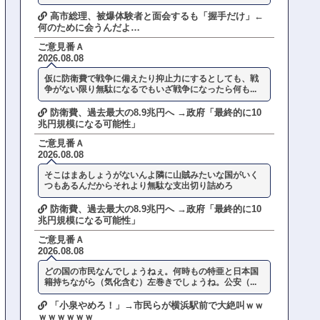
高市総理、被爆体験者と面会するも「握手だけ」←
何のために会うんだよ…
ご意見番Ａ
2026.08.08
仮に防衛費で戦争に備えたり抑止力にするとしても、戦
争がない限り無駄になるでもいざ戦争になったら何も...
防衛費、過去最大の8.9兆円へ →政府「最終的に10
兆円規模になる可能性」
ご意見番Ａ
2026.08.08
そこはまあしょうがないんよ隣に山賊みたいな国がいく
つもあるんだからそれより無駄な支出切り詰めろ
防衛費、過去最大の8.9兆円へ →政府「最終的に10
兆円規模になる可能性」
ご意見番Ａ
2026.08.08
どの国の市民なんでしょうねぇ。何時もの特亜と日本国
籍持ちながら（気化含む）左巻きでしょうね。公安（...
「小泉やめろ！」→市民らが横浜駅前で大絶叫ｗｗ
ｗｗｗｗｗｗ