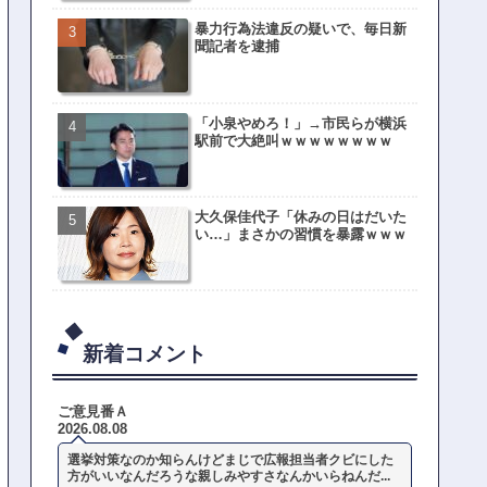
暴力行為法違反の疑いで、毎日新
聞記者を逮捕
「小泉やめろ！」→市民らが横浜
駅前で大絶叫ｗｗｗｗｗｗｗｗ
大久保佳代子「休みの日はだいた
い…」まさかの習慣を暴露ｗｗｗ
新着コメント
ご意見番Ａ
2026.08.08
選挙対策なのか知らんけどまじで広報担当者クビにした
方がいいなんだろうな親しみやすさなんかいらねんだ...