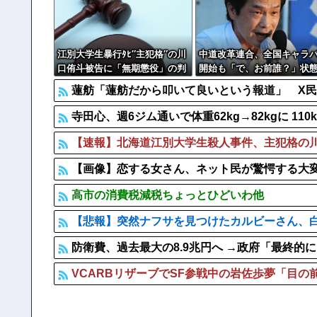
【なんで】竹島ソングを歌う韓国アイドルグループが
中国人による密漁が止まらない
警察がスーパーで暴れる刃物男を射殺「発砲は適正か
江別大学生暴行ﾀﾋ″主犯格″の川
中道改革連合、全国キャラ
口侑斗被告に「無期懲役」の判
開始も「で、お前誰？」状
決→当時17歳少年に「懲役30
ｗｗｗｗ
蓮舫「蓮舫だから叩いて良いという報道」 X
年」の判決
寺田心、週6ジム通いで体重62kg→82kgに 1
【速報】北海道江別大学生殺人事件、主犯格の川口
【画像】恋する女さん、ネット民が驚愕する大変身を
高市の消費税減税ちょっとひどいわ他
【悲報】突然ナフサを見つけたカルビーさん、白黒
防衛費、過去最大の8.9兆円へ →政府「最終的
VCARBリザーブでSF参戦中の岩佐歩夢「目の前