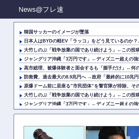
News@フレ速
韓国サッカーのイメージが墜落
日本人はBYDの軽EV「ラッコ」をどう見ているのか
大竹しのぶ「戦争放棄の国であり続けよう」←この投
ジャングリア沖縄「3万円です」←ディズニー超えの強
高市総理、被爆体験者と面会するも「握手だけ」←何
防衛費、過去最大の8.9兆円へ →政府「最終的に10兆円
原爆ドーム前に居座る”市民団体”を警官隊が排除、その
大竹しのぶ「戦争放棄の国であり続けよう」←この投
ジャングリア沖縄「3万円です」←ディズニー超えの強
高市総理、被爆体験者と面会するも「握手だけ」←何
防衛費、過去最大の8.9兆円へ →政府「最終的に10兆円
【画像】 セブンイレブン、ついに神商品を販売