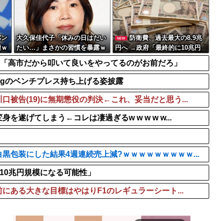
待望の日本デビュー
iLIFE!とかいうアイドル
男の子「モモンガの声優っ
？」
【画像】セブンイレブン、
バン
大久保佳代子「休みの日はだい
防衛費、過去最大の8.9兆
NEW
態ｗ
たい…」まさかの習慣を暴露ｗ
円へ →政府「最終的に10兆円
ｗｗ
規模になる可能性」
民「高市だから叩いて良いをやってるのがお前だろ」
10kgのベンチプレス持ち上げる姿披露
被告(19)に無期懲役の判決←これ、妥当だと思う...
遂げてしまう←コレは凄過ぎるw w w w w...
包装にした結果4週連続売上減?ｗｗｗｗｗｗｗｗｗ...
に10兆円規模になる可能性」
にある大きな目標はやはりF1のレギュラーシート...