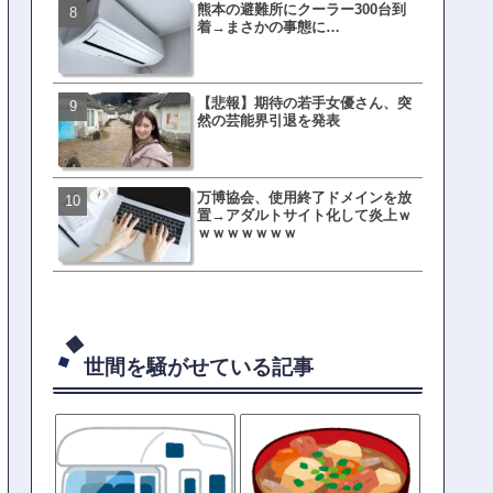
熊本の避難所にクーラー300台到
有吉「うまくても絶対に行
着→まさかの事態に…
ない店」がこちら…ネット
ｗｗｗｗｗｗｗｗ
【悲報】期待の若手女優さん、突
母親「息子の借りた本が心
然の芸能界引退を発表
真をSNS投稿→司書らから
の指摘殺到
万博協会、使用終了ドメインを放
元TOKIO山口達也、家賃3.4
置→アダルトサイト化して炎上ｗ
の新居を公開ｗｗｗｗｗｗ
ｗｗｗｗｗｗｗ
世間を騒がせている記事