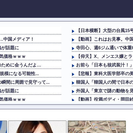
【日本横断】大型の台風15号
？…中国メディア！
【動画】これはお見事。中
稿が話題に
寺田心、週6ジム通いで体重62k
気価格ｗｗｗ
【仰天】X、メンエス嬢とラ
のために会うんだよ…
お前ら「日本も核武装汁！
規模になる可能性...
【悲報】東科大医学部卒の美人
瞬間に周囲で見守って...
韓国人「韓国人の間で日本の
稿が話題に
外国人「東京で謎の動物を
気価格ｗｗｗ
【動画】役満ボディ・岡田紗佳(
のために会うんだよ…
【画像】元AKB・柏木由紀
規模になる可能性...
【MLB】Wソックス史上、今
韓国人「本当にこれだけは