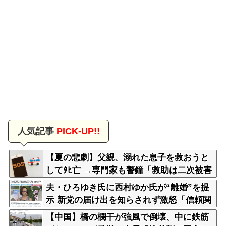
人気記事
PICK-UP!!
【夏の悲劇】父親、溺れた息子を救おうと
してﾀﾋ亡 →専門家も警鐘「救助は二次被害
が多い」
夫・ひろゆき氏に西村ゆか氏が“離婚”を提
示 新党の届け出を知らされず激怒「信頼関
係が保てず夫婦を続けるのは無理」
【中国】橋の欄干が強風で倒壊、中に鉄筋