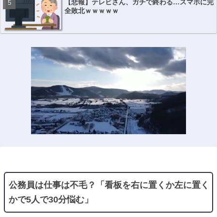
【悲報】テレビさん、ガチで終わる…スマホに完
全敗北ｗｗｗｗｗ
公務員は仕事は不毛？「看板を右に置くか左に置く
かで5人で30分悩む」