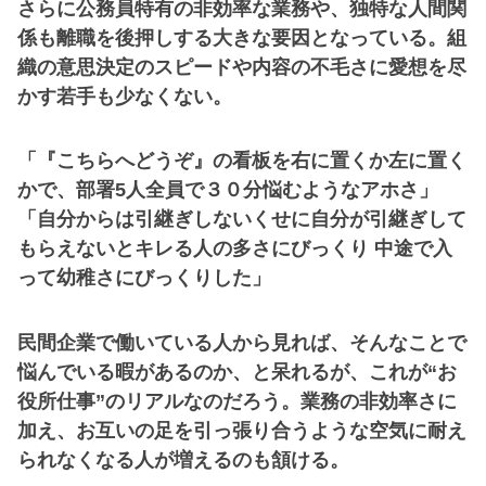
さらに公務員特有の非効率な業務や、独特な人間関
係も離職を後押しする大きな要因となっている。組
織の意思決定のスピードや内容の不毛さに愛想を尽
かす若手も少なくない。
「『こちらへどうぞ』の看板を右に置くか左に置く
かで、部署5人全員で３０分悩むようなアホさ」
「自分からは引継ぎしないくせに自分が引継ぎして
もらえないとキレる人の多さにびっくり 中途で入
って幼稚さにびっくりした」
民間企業で働いている人から見れば、そんなことで
悩んでいる暇があるのか、と呆れるが、これが“お
役所仕事”のリアルなのだろう。業務の非効率さに
加え、お互いの足を引っ張り合うような空気に耐え
られなくなる人が増えるのも頷ける。