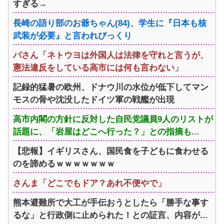
すぎる→
長崎の語り部のお爺ちゃん(84)、学生に『日本も核
武装が必要』と言われびっくり
パさん「ネトウヨは外国人は法律を守れと言うが、
憲法違反をしている高市には何も言わない」
記録的猛暑の欧州、ドナウ川の水位が低下してマン
モスの骨や沈没したドイツ軍の戦艦が出現
高市内閣の方針に反対した自民党議員9人のリストが
話題に、「岩屋はどこへ行った？」との指摘も...
【悲報】イギリスさん、国民食を子どもに食わせる
のを諦めるｗｗｗｗｗｗｗ
さんま「どこでもドア？あれ不便やで」
熊本避難所で大工が手伝おうとしたら「勝手な事す
るな」と行政側に止められた！との証言、内容が...