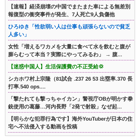
【速報】経済崩壊の中国でまたまた車による無差別
報復型の衝突事件が発生、7人死亡9人負傷他
ひろゆき「性欲弱い人は仕事も頑張らないので貧乏
人多い」
女性「増えるワカメを大量に食べて水を飲むと腹が
膨らむって本当？実際にやってみるわ」 → 腹...
【迷惑中国人】生活保護費の不正受給💢
シカホワ村上宗隆（81試合 .237 26 53 出塁率.370 長
打率.540 ops....
「撃たれても撃っちゃイカン」警視庁OBが明かす拳
銃使用の葛藤…河内長野「2発で射殺」なぜ起...
【明らかな犯罪行為です】海外YouTuberが日本の住
宅へ不法侵入する動画を投稿