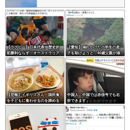
【ラグビー】日本代表、歴史的
【愛知】溺れかけた小学生の息
初勝利ならず…オーストラリア
子を助けようと…40歳父親が溺
に逆転負け ８戦全敗
れ死亡 家族3人で川遊びに 息子
は妻に助けられる
【悲報】イギリスさん、国民食
中国人「中国では赤信号でも右
を子どもに食わせるのを諦める
折できます」
ｗｗｗｗｗｗｗ