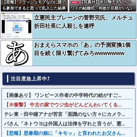
【悲報】フラッシュモブなのに誰で
【写真付】中川翔子さんのハ
NEW
も参加できると思って乱入した結果
ワイの結婚式、何故か旦那がいない
ｗｗｗｗｗｗｗｗｗｗ
立憲民主ブレーンの菅野完氏、メルチュ
折田社長に人殺しを連呼
おまえらスマホの「あ」の予測変換1個
目を続く限り繋げてみろwwwwwww
注目度急上昇中⤴
【画像あり】 ワンピース作者の中学時代の絵がすご...
【※衝撃】 中古の家でウジ虫がどんどんわいてくる...
テレ東・田中瞳アナが苦言「面識のない方々にカメラ...
パさん「ネトウヨは外国人は法律を守れと言うが、憲...
【悲報】思春期の娘に「キモッ」と言われたお父さん...