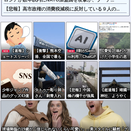
【悲報】高市政権の消費税減税に反対している９人の...
【速報】シ
【衝撃】熊本空
8割がGemi
【愛知】溺れか
NEW
NEW
ョートスリーパ
港、全国で最も
ni利用、ChatGP
けた小学生の息
ー堀大輔さん、
米軍機が来る空
Tは68%
子を助けよう
寝る → ｗｗｗ
港になっていた
と…40歳父親が
ｗｗｗｗｗｗｗ
溺れ死亡 家族3
ｗｗｗｗｗｗ
人で川遊びに
息子は妻に助け
少年ジャンプ作
タトゥー彫り師
【悲報】中国、
【超速報】靖國
られる
品のグッズ43億
さん「刺青入れ
橋の欄干が強風
神社、ようやく
円分のキャンセ
てる奴は全員バ
一発で粉々に
気づくｗｗｗｗ
ルで女を逮捕、
カです」→30万
鉄筋ゼロ 当局
ｗｗｗｗｗｗ
中共ネット「日
再生ｗｗｗｗｗ
「接着剤でくっ
本人のストレス
ｗ
つけただけ」
は深刻」
「正常で、品質
球場降臨の19歳が「信じられないくらい可愛い」→美スタイルに騒然「グ
問題はない」