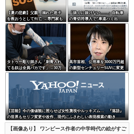
【夏の悲劇】父親、溺れた息子
「抜くに抜けない……」自転車
を救おうとしてﾀﾋ亡 →専門家も
の青切符導入で”車道ハミ出
警鐘「救助は二次被害が多い」
し”が急増中
タトゥー彫り師さん「刺青入れ
高市首相、公用車を3000万円超
てる奴は全員バカです」→30万
の新型センチュリーSUVに変更
再生ｗｗｗｗｗｗ
ｗｗｗｗｗｗｗ
【芸能】今の価値観に照らせば女性蔑視やルッキズム… 『落語』
の世界もセリフ変更や改作、現代にふさわしい表現模索の動き
【画像あり】 ワンピース作者の中学時代の絵がすご