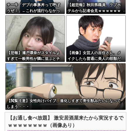
チー牛「デブの事豚丼って呼ぼ
【超悲報】秋田県職員、ラブホ
うぜ！」←これが流行らなかっ
テルから記者会見ｗｗｗｗｗｗ
た理由
ｗｗｗ
【悲報】瀬戸環奈がスタイルよ
【画像】女芸人の吉住さん、メ
すぎて一般男性が隣に並ぶとチ
イクしたら普通に美人の部類だ
ンチクリンに見えてしまう
った→ご覧くださいw w w w w
w w w
【閲覧注意】女性向けバイブ、進化しすぎて寄生獣みたいになって
しまう・・・
【お通し食べ放題】 激安居酒屋来たから実況するで
ｗｗｗｗｗｗｗｗ（画像あり）