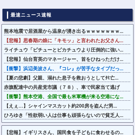
最速ニュース速報
熊本地震で居酒屋から温泉が湧き出るｗｗｗｗｗｗｗ...
【悲報】思春期の娘に「キモッ」と言われたお父さん...
ライチュウ「ピチューとピカチュウより圧倒的に強い...
【悲報】仙台育英のマネージャー、首をひねっただけ...
【衝撃】浜辺美波さん、『コレ』が苦手なタイプだっ...
【夏の悲劇】父親、溺れた息子を救おうとしてﾀﾋ亡...
赤旗配達中の共産党市議（７８）、車で民家当て逃げ
【衝撃】熊本空港、全国で最も米軍機が来る空港にな...
【えぇ…】シャインマスカット約200房を盗んだ男...
ひろゆき「性欲弱い人は仕事も頑張らないので貧乏人...
【悲報】イギリスさん、国民食を子どもに食わせるの...