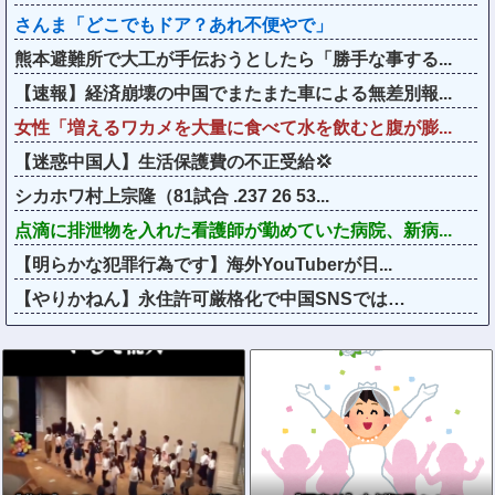
さんま「どこでもドア？あれ不便やで」
熊本避難所で大工が手伝おうとしたら「勝手な事する...
【速報】経済崩壊の中国でまたまた車による無差別報...
女性「増えるワカメを大量に食べて水を飲むと腹が膨...
【迷惑中国人】生活保護費の不正受給💢
シカホワ村上宗隆（81試合 .237 26 53...
点滴に排泄物を入れた看護師が勤めていた病院、新病...
【明らかな犯罪行為です】海外YouTuberが日...
【やりかねん】永住許可厳格化で中国SNSでは…