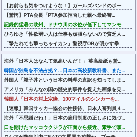
【お前らも気をつけような！】ガールズバンドのボー...
【驚愕】PTA会長「PTA参加拒否した親へ最終警...
記録的猛暑の欧州、ドナウ川の水位が低下してマンモ...
ひろゆき「性欲弱い人は仕事も頑張らないので貧乏人...
「撃たれても撃っちゃイカン」警視庁OBが明かす拳...
海外「日本人はなんて気高いんだ！」 英高級紙も驚...
韓国が独島を不法占拠？…日本の高校新教科書、また...
外国人「親子丼という日本の料理の直訳を知ってしま...
アメリカ「みんなの国の歴史的事件を捉えた画像を見...
韓国人「日本の村上宗隆、100マイルのシンカーを...
【速報】韓国サッカー協会の性接待、日本人審判員４...
海外「不思議だね！」日本の雇用制度の正しさに気づ...
口を開けたマッコウクジラが正面から接近、素手で頭...
ロシアが数年以内にNATO加盟国を攻撃か、プーチ...