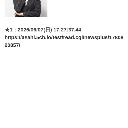
★1：2026/06/07(日) 17:27:37.44
https://asahi.5ch.io/test/read.cgi/newsplus/17808
20857/