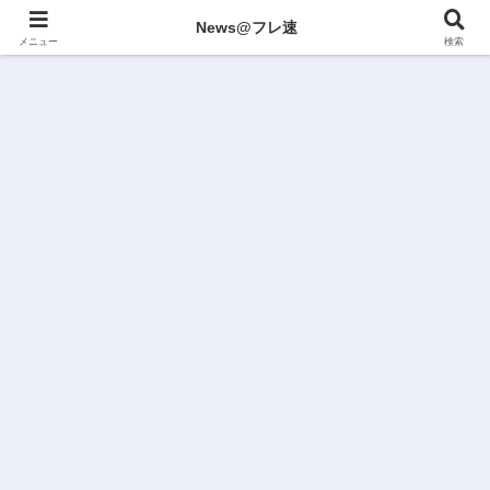
News@フレ速
メニュー
検索