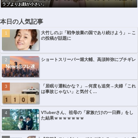
ラブよりお顔が小さい」
本日の人気記事
大竹しのぶ「戦争放棄の国であり続けよう」←こ
の投稿が話題に
ショートスリーパー堀大輔、高須幹弥にブチギレ
「居眠り運転かな？」→何度も追突→夫婦「これ
は事故じゃない」と気付く…
VTuberさん、祖母の「家族だけの一日葬」をし
た結果ｗｗｗｗｗｗｗ