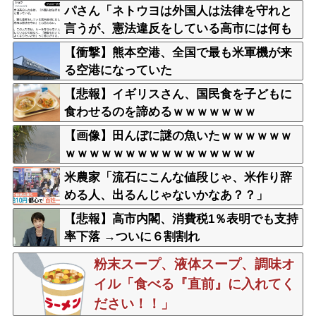
パさん「ネトウヨは外国人は法律を守れと
言うが、憲法違反をしている高市には何も
言わない」
【衝撃】熊本空港、全国で最も米軍機が来
る空港になっていた
【悲報】イギリスさん、国民食を子どもに
食わせるのを諦めるｗｗｗｗｗｗｗ
【画像】田んぼに謎の魚いたｗｗｗｗｗｗ
ｗｗｗｗｗｗｗｗｗｗｗｗｗｗｗｗ
米農家「流石にこんな値段じゃ、米作り辞
める人、出るんじゃないかなあ？？」
【悲報】高市内閣、消費税1％表明でも支持
率下落 →ついに６割割れ
粉末スープ、液体スープ、調味オ
イル「食べる『直前』に入れてく
ださい！！」