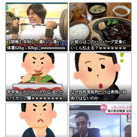
【朗報】寺田心、週6ジム通いで
お前らはこのハンバーグ定食に
体重62kg→82kgにwwwwwwww
いくら払える？ｗｗｗｗｗｗｗ
ｗｗｗ
辛辛魚（からからさかな）とか
なぜ自民党批判だけは表現の自
いうカップ麺ｗｗｗｗｗｗｗｗ
由ではないのか
ｗｗ