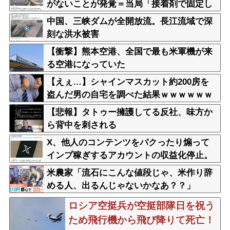
がないことが発覚＝当局「接着剤で固定し
た」
中国、三峡ダムが全開放流。長江流域で深
刻な洪水被害
【衝撃】熊本空港、全国で最も米軍機が来
る空港になっていた
【えぇ…】シャインマスカット約200房を
盗んだ男の自宅を調べた結果ｗｗｗｗｗｗ
ｗｗ
【悲報】タトゥー擁護してる反社、味方か
ら背中を刺される
X、他人のコンテンツをパクったり煽って
インプ稼ぎするアカウントの収益化停止。
今後はオリジナル重視
米農家「流石にこんな値段じゃ、米作り辞
める人、出るんじゃないかなあ？？」
ロシア空挺兵が空挺部隊日を祝う
ため飛行機から飛び降りて死亡！