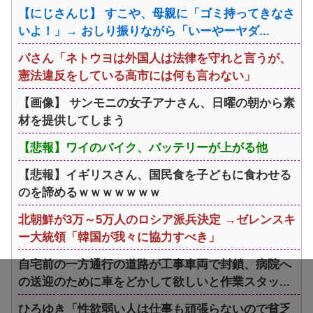
【にじさんじ】 すこや、母親に「ゴミ持ってきなさ
いよ！」→ おしり振りながら「いーやーヤダ...
パさん「ネトウヨは外国人は法律を守れと言うが、
憲法違反をしている高市には何も言わない」
【画像】 サンモニの女子アナさん、日曜の朝から素
材を提供してしまう
【悲報】ワイのバイク、バッテリーが上がる他
【悲報】イギリスさん、国民食を子どもに食わせる
のを諦めるｗｗｗｗｗｗｗ
北朝鮮が3万～5万人のロシア派兵決定 →ゼレンスキ
ー大統領「韓国が我々に協力すべき」
自宅前の一方通行の道路が工事車両で封鎖、病院へ
の送迎のために車をどかして欲しいと作業スタッ...
ひろゆき「性欲弱い人は仕事も頑張らないので貧乏