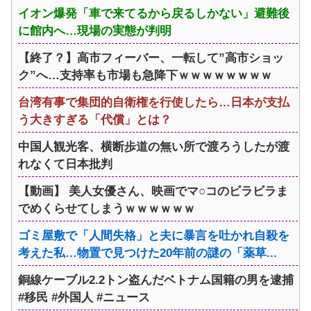
イオン爆発「車で来てるから戻るしかない」避難後
に館内へ…現場の実態が判明
【終了？】高市フィーバー、一転して”高市ショッ
ク”へ…支持率も市場も急降下ｗｗｗｗｗｗｗｗ
台湾有事で集団的自衛権を行使したら…日本が支払
う大きすぎる「代償」とは？
中国人観光客、横断歩道の無い所で渡ろうしたが渡
れなくて日本批判
【動画】 美人女優さん、映画でマ○コのビラビラま
でめくらせてしまうｗｗｗｗｗｗ
ゴミ屋敷で「人間失格」と夫に暴言を吐かれ自殺を
考えた私…物置で見つけた20年前の謎の「薬草...
銅線ケーブル2.2トン盗んだベトナム国籍の男を逮捕
#移民 #外国人 #ニュース