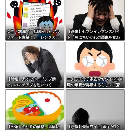
女性「20歳で一括購入したアル
【画像】セブンイレブンのバイ
ファード素敵！」←レンタカー
ト「AIにちいかわの画像を食わ
だろと批判殺到
せてっと………できた！」→と
んでもないものが出来上がって
しまうw w w w w
【朗報】天才ワイ、『デブ禁
一人っ子母子家庭育ちワイ(26)無
止』のマチアプを思いつく
職の母親が再婚するらしくて驚
愕
【画像】のり弁の価格、庶民に
【悲報】先日ワイに｢殺すぞ｣と