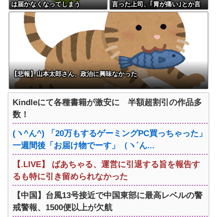
は届かなくなってしまう
言った上司、｢胃が痛い｣とか言
い出すwwwwwww
【悲報】山本太郎さん、政治に興味なかった
Kindleにて各種書籍が激安に 半額超割引の作品多
数！
(ヽ^ん^) 「20万もするゲーミングPC買っちゃった」
一週間後「お届け物でーす」（ヽ´ん...
【.LIVE】 ばあちゃる、運営に引退する旨を報告す
るも特に引き留められなかった
【中国】台風13号接近で中国東部に最高レベルの警
戒警報、1500便以上が欠航