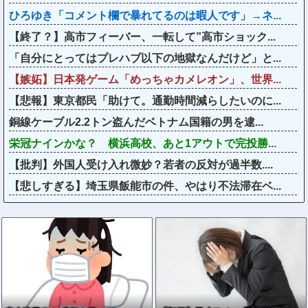
ひろゆき「コメント欄で暴れてるのは暇人です」→ネ...
【終了？】高市フィーバー、一転して”高市ショック...
「自分にとってはプレハブ以下の地獄なんだけど」と...
【嫉妬】日本発ゲーム「めっちゃカメレオン」、世界...
【悲報】東京都民「助けて。通勤時間減らしたいのに...
銅線ケーブル2.2トン盗んだベトナム国籍の男を逮...
栄冠ナインかな？ 横浜高校、あと1アウトで完投勝...
【批判】外国人受け入れ微妙？若者の反対が過半数....
【悲しすぎる】埼玉県飯能市の件、やはり不法滞在ベ...