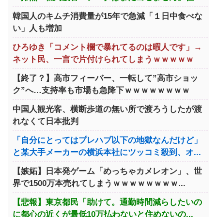
韓国人のキムチ消費量が15年で急減「１日中食べな
い」人も増加
ひろゆき「コメント欄で暴れてるのは暇人です」→
ネット民、一言で片付けられてしまうｗｗｗｗｗ
【終了？】高市フィーバー、一転して”高市ショッ
ク”へ…支持率も市場も急降下ｗｗｗｗｗｗｗｗ
中国人観光客、横断歩道の無い所で渡ろうしたが渡
れなくて日本批判
「自分にとってはプレハブ以下の地獄なんだけど」
と某大手メーカーの横浜本社にツッコミ殺到、オ...
【嫉妬】日本発ゲーム「めっちゃカメレオン」、世
界で1500万本売れてしまうｗｗｗｗｗｗｗｗ...
【悲報】東京都民「助けて。通勤時間減らしたいの
に都心の近くが最低10万払わないと住めないの...