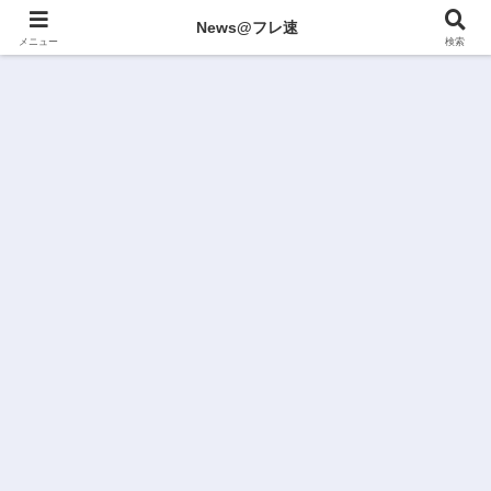
News@フレ速
メニュー
検索