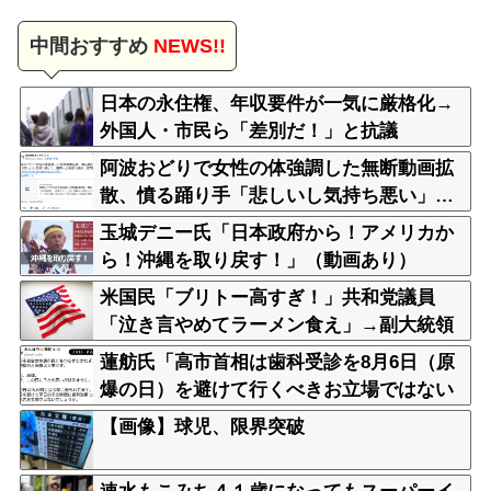
中間おすすめ
NEWS!!
日本の永住権、年収要件が一気に厳格化→
外国人・市民ら「差別だ！」と抗議
阿波おどりで女性の体強調した無断動画拡
散、憤る踊り手「悲しいし気持ち悪い」…
悪質なケースは警察への相談検討
玉城デニー氏「日本政府から！アメリカか
ら！沖縄を取り戻す！」（動画あり）
米国民「ブリトー高すぎ！」共和党議員
「泣き言やめてラーメン食え」→副大統領
まで参戦ｗｗｗ
蓮舫氏「高市首相は歯科受診を8月6日（原
爆の日）を避けて行くべきお立場ではない
でしょうか」
【画像】球児、限界突破