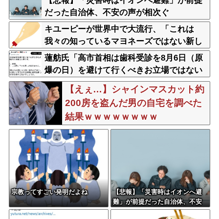
【悲報】「災害時はイオンへ避難」が前提
だった自治体、不安の声が相次ぐ
キユーピーが世界中で大流行、「これは
我々の知っているマヨネーズではない新し
いソースだ」
蓮舫氏「高市首相は歯科受診を8月6日（原
爆の日）を避けて行くべきお立場ではない
でしょうか」
【えぇ…】シャインマスカット約
200房を盗んだ男の自宅を調べた
結果ｗｗｗｗｗｗｗｗ
宗教ってすごい発明だよね
【悲報】「災害時はイオンへ避
難」が前提だった自治体、不安
の声が相次ぐ