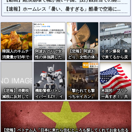
【速報】ホームレス「暑い、暑すぎる」酷暑で空港に...
韓国人のキムチ
阿波おどりで女
【悲報】阿波お
イオン爆発「車
消費量が15年で
性の体強調した
どり、女性の体
で来てるから戻
急減「１日中食
無断動画拡散、
を狙った盗撮動
るしかない」避
べない」人も増
憤る踊り手「悲
画が横行「悲し
難後に館内へ…
加
しいし気持ち悪
いし、気持ち悪
現場の実態が判
い」…悪質なケ
い」
明
ースは警察への
【悲報】消費税
機動警察パトレ
「撃たれても撃
米国民「ブリト
相談検討
減税に反対して
イバー EZY、イ
っちゃイカン」
ー高すぎ！」共
いる自民党議員9
ングラム・プラ
警視庁OBが明か
和党議員「泣き
人が判明ｗｗｗ
ス2号機がROBO
す拳銃使用の葛
言やめてラーメ
ｗｗｗ
T魂で発売へ…1
藤…河内長野「2
ン食え」→副大
7式特型指揮車付
発で射殺」なぜ
統領まで参戦ｗ
属！
起きた？！
ｗｗ
【悲報】ベトナム人「日本に来たら住むところも探してくれてお金も出る