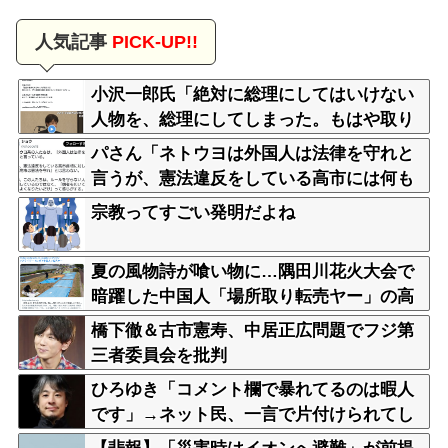
人気記事
PICK-UP!!
小沢一郎氏「絶対に総理にしてはいけない
人物を、総理にしてしまった。もはや取り
返しがつかない」
パさん「ネトウヨは外国人は法律を守れと
言うが、憲法違反をしている高市には何も
言わない」
宗教ってすごい発明だよね
夏の風物詩が喰い物に…隅田川花火大会で
暗躍した中国人「場所取り転売ヤー」の高
笑い
橋下徹＆古市憲寿、中居正広問題でフジ第
三者委員会を批判
ひろゆき「コメント欄で暴れてるのは暇人
です」→ネット民、一言で片付けられてし
まうｗｗｗｗｗ