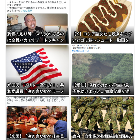
刺青の彫り師「スミ入れてるの
【X】ロシア語女たこ焼きをまず
は全員バカです」 ドタキャン
いとゴミ箱へシュート 動画を
当たり前、カネはない、挨拶も
公開
できない
米国民「ブリトー高すぎ！」共
【愛知】溺れかけた小学生の息
和党議員「泣き言やめてラーメ
子を助けようと…40歳父親が溺
ン食え」→副大統領まで参戦ｗ
れ死亡 家族3人で川遊びに 息子
ｗｗ
は妻に助けられる
【米国】「泣き言やめて仕事見
政府、自衛隊の指揮統制に国産A