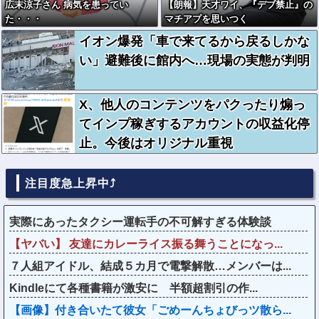
広末涼子さん 病気を患ってい
【朗報】天才ワイ、『デブ禁止』の
た・・・
マチアプを思いつく
イオン爆発「車で来てるから戻るしかな
い」避難後に館内へ…現場の実態が判明
X、他人のコンテンツをパクったり煽っ
てインプ稼ぎするアカウントの収益化停
止。今後はオリジナル重視
注目度急上昇中⤴
実際にあったタクシー運転手の不可解すぎる体験談
【ヤバい】 友達にカレーライス振る舞うことになっ...
７人組アイドル、結成５カ月で電撃解散…メンバーは...
Kindleにて各種書籍が激安に 半額超割引の作...
【画像】付き合いたて彼女「ごめーんちょびっツ散ら...