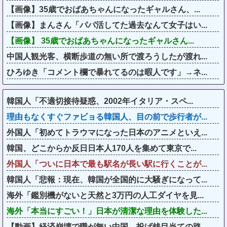
【画像】35歳でおばあちゃんになったギャルさん、...
【画像】まんさん「パパ活してた過去なんて女子はい...
【画像】 35歳でおばあちゃんになったギャルさん...
中国人観光客、横断歩道の無い所で渡ろうしたが渡れ...
ひろゆき「コメント欄で暴れてるのは暇人です」→ネ...
韓国人「不適切接待疑惑、2002年イタリア・スペ...
理由もなくすぐファビョる韓国人、目の前で歩行者が...
外国人「初めてトラウマになった日本のアニメといえ...
韓国、どこからか反日日本人170人を集めて東京で...
外国人「ついに日本で最も駅名が長い駅に行くことが...
韓国人「悲報：現在、韓国が全国的に大騒ぎになって...
海外「鑑別機がないと天然と3万円の人工ダイヤを見...
海外「本当にすごい！」日本が清潔な理由を体験した...
【動画】経済崩壊で職が無い中国、投げ銭目当ての路...