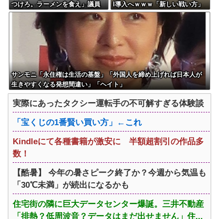
つけろ。ラーメンを食え」議員
I導入へｗｗｗ「新しい戦い方」
らの投稿にバンス氏が猛反発…
への対応を急ぐ
ブリトーの価格めぐる議論、共
和党の内戦に発展
サンモニ「永住権は生活の基盤」「外国人を締め上げれば日本人が
生きやすくなる発想間違い」「ヘイト」
実際にあったタクシー運転手の不可解すぎる体験談
「宝くじの1番賢い買い方」←これ
Kindleにて各種書籍が激安に 半額超割引の作品多
数！
【酷暑】 今年の暑さピーク終了か？今週から気温も
「30℃未満」が続出になるかも
住宅街の隣に巨大データセンター爆誕。三井不動産
「排熱？低周波音？データはまだ出せません」住...