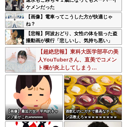
速水もこみち４１歳になってもスーパーイ
ケメンだった
【画像】電車ってこうした方が快適じゃ
ね？
【悲報】阿波おどり、女性の体を狙った盗
撮動画が横行「悲しいし、気持ち悪い」
【超絶悲報】東科大医学部卒の美
人YouTuberさん、直美でコメン
ト欄が炎上してしまう…
【画像】最近の女、平均的キャ
酒飲むのにガチで最高なチェー
ンプ姿がこれwwwww
ン店教えろｗｗｗｗｗｗｗｗｗ
ｗ