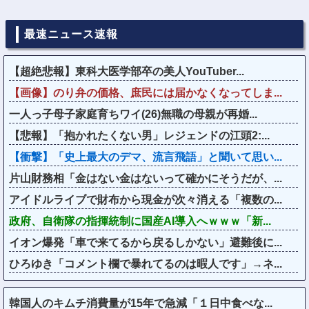
最速ニュース速報
【超絶悲報】東科大医学部卒の美人YouTuber...
【画像】のり弁の価格、庶民には届かなくなってしま...
一人っ子母子家庭育ちワイ(26)無職の母親が再婚...
【悲報】「抱かれたくない男」レジェンドの江頭2:...
【衝撃】「史上最大のデマ、流言飛語」と聞いて思い...
片山財務相「金はない金はないって確かにそうだが、...
アイドルライブで財布から現金が次々消える「複数の...
政府、自衛隊の指揮統制に国産AI導入へｗｗｗ「新...
イオン爆発「車で来てるから戻るしかない」避難後に...
ひろゆき「コメント欄で暴れてるのは暇人です」→ネ...
韓国人のキムチ消費量が15年で急減「１日中食べな...