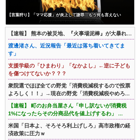
【言葉狩り】「ママ応援」が炎上して謝罪…もう何も言えない
【速報】 熊本の被災地、『火事場泥棒』が大暴れ…
渡邊渚さん、近況報告「最近は落ち着いてきてま
す」
支援学級の「ひまわり」「なかよし」←逆に子ども
を傷つけてないか？？？
衆院選でほぼ全ての野党「消費税減税するので投票
よろしく！！」→現在の野党「消費税減税やめろ...
【速報】 町のお弁当屋さん「申し訳ないが消費税
1%になったらその分商品代を値上げするわ」 ...
米国「日本よ、そろそろ利上げしろ」高市政権の経
済政策に圧力ｗ