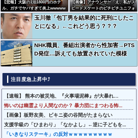
【悲報】大阪の1泊1800円のホテ
【画像】アナウンサー「え、私がス
ル、ガチでヤバすぎて炎上wwwww
ピードスケートのピチピチユニフォ
w
ーム着るんですか…？ﾑﾁｨ！！」←
玉川徹「包丁男を結果的に死刑にしたこ
これはお前らに刺さるやろw w w w
とになる」←これどう思う？？？
w w w w
NHK職員、番組出演者から性加害→PTS
D発症…訴えても放置されていた模様
注目度急上昇中⤴
【速報】 熊本の被災地、『火事場泥棒』が大暴れ…
怖いのは幽霊より人間なのか？ 暴力団にまつわる怖...
【画像】板野友美、ビキニ姿の谷間がたまらない
支援学級の「ひまわり」「なかよし」←逆に子どもを...
「いきなりステーキ」の反対ｗｗｗｗｗｗｗｗｗ