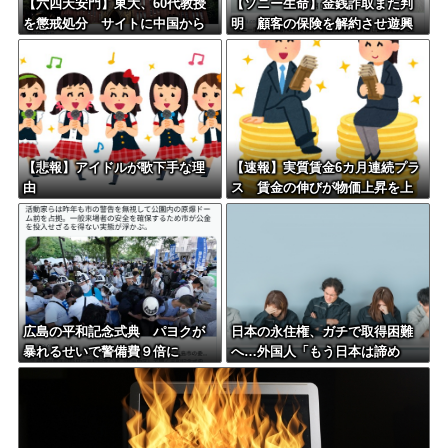
【六四天安門】東大、60代教授
【ソニー生命】金銭詐取また判
を懲戒処分 サイトに中国から
明 顧客の保険を解約させ遊興
閲覧しにくい細工
費などに
【悲報】アイドルが歌下手な理
【速報】実質賃金6カ月連続プラ
由
ス 賃金の伸びが物価上昇を上
回る
広島の平和記念式典 パヨクが
日本の永住権、ガチで取得困難
暴れるせいで警備費９倍に
へ…外国人「もう日本は諦め
る」