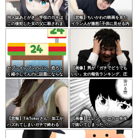
同人誌あとがき「竿役のガキは
【悲報】ちいかわの映画を見た
この後犯した女の父に殺されま
イラン人が激怒｢子供に見せる内
す」
容じゃない｡悪影響は計り知れな
い｣←これw w w w w w w w w
セブンイレブンのパン、恐ろし
【画像】男が「ガチでどうでも
く縮小してんのに話題にならな
いい」女の報告ランキング、圧
い
倒的第１位と言えば『コレ』w w
w w w w w w w w
【悲報】TikTokerさん、加工が
【画像】エレン・ベーカー先生
ハズれてしまいガチで終わる
で抜いてしまった・・・