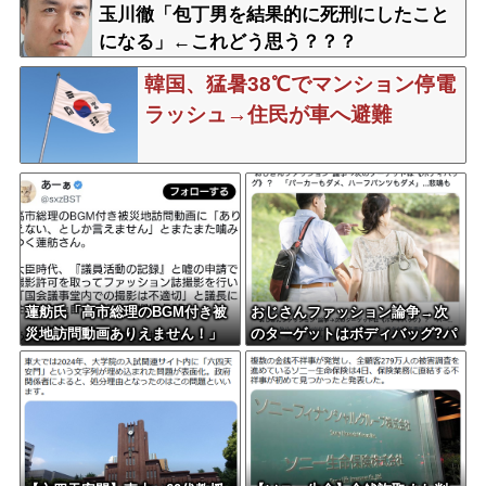
得た」
玉川徹「包丁男を結果的に死刑にしたこと
になる」←これどう思う？？？
韓国、猛暑38℃でマンション停電
ラッシュ→住民が車へ避難
蓮舫氏「高市総理のBGM付き被
おじさんファッション論争→次
災地訪問動画ありえません！」
のターゲットはボディバッグ?パ
←蓮舫氏の国会議事堂内撮影が
ーカーもダメハーフパンツもダ
掘り返される
メ悲鳴も