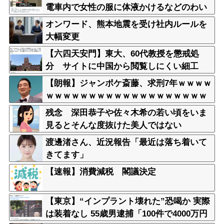
電車内で女性の服に体液かけるなどのわい
せつ行為か 学習塾経営の60歳男を逮捕
オンワード、熊本地震を受け社内ルールを
警視庁
大幅変更
【六四天安門】東大、60代教授を懲戒処
分 サイトに中国から閲覧しにくい細工
【朗報】ジャンポケ斎藤、求刑7年ｗｗｗｗ
ｗｗｗｗｗｗｗｗｗｗｗｗｗｗｗｗｗｗｗ
ｗｗｗｗｗｗｗｗｗｗｗｗｗｗｗｗｗｗ
残念 深田恭子や佐々木希の若い頃をいま
見るとそんな度抜けた美人ではない
渡邊渚さん、近況報告「最近は落ち着いて
きてます」
【速報】消費減税 閣議決定
【東京】“インプラント壊れた”恐喝か 実際
は装着なし 55歳男逮捕「100件で4000万円