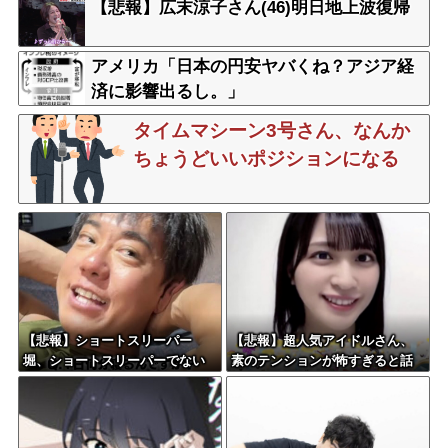
【悲報】広末涼子さん(46)明日地上波復帰
アメリカ「日本の円安ヤバくね？アジア経
済に影響出るし。」
タイムマシーン3号さん、なんか
ちょうどいいポジションになる
【悲報】ショートスリーパー
【悲報】超人気アイドルさん、
堀、ショートスリーパーでない
素のテンションが怖すぎると話
事がバレてしまう
題に・・・