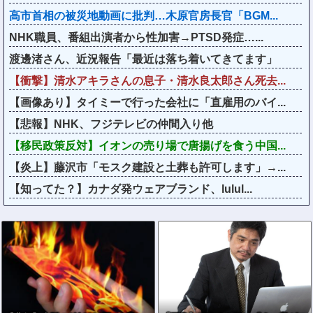
高市首相の被災地動画に批判…木原官房長官「BGM...
NHK職員、番組出演者から性加害→PTSD発症…...
渡邊渚さん、近況報告「最近は落ち着いてきてます」
【衝撃】清水アキラさんの息子・清水良太郎さん死去...
【画像あり】タイミーで行った会社に「直雇用のバイ...
【悲報】NHK、フジテレビの仲間入り他
【移民政策反対】イオンの売り場で唐揚げを食う中国...
【炎上】藤沢市「モスク建設と土葬も許可します」→...
【知ってた？】カナダ発ウェアブランド、lulul...