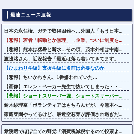
最速ニュース速報
日本の永住権、ガチで取得困難へ…外国人「もう日本...
【悲報】若者「転勤とか無理」→企業、ついに制度を...
【悲報】熊本は猛暑と断水…その頃、茂木外相は中南...
渡邊渚さん、近況報告「最近は落ち着いてきてます」
【ひまわり学級】支援学級に名前は必要なのか
【悲報】ちいかわさん、1番嫌われていた…
【画像】エレン・ベーカー先生で抜いてしまった・・...
【悲報】ショートスリーパー堀、ショートスリーパー...
鈴木紗理奈「ボランティアはもちろんだが、今熊本へ...
家庭菜園やってるけど、最近空芯菜が評価され過ぎだ...
衆院選でほぼ全ての野党「消費税減税するので投票よ...