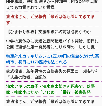
NHK職員、番組出演者から性加害→PTSD発症…訴
えても放置されていた模様
渡邊渚さん、近況報告「最近は落ち着いてきてま
す」
【ひまわり学級】支援学級に名前は必要なのか
中学の夏休みに友達と新聞配達バイト開始。初日に
公園で凄惨な第一発見者になり即辞め…しかし夏...
特定外来カミキリムシに1匹300円の賞金をかけた高
崎市、初日に1170匹持ち込まれる
株式投資、若年男性の自信喪失の原因に 6割超が
「人生の敗者」自認他
清水アキラの息子・清水良太郎さん死去で、落語
家・柳家小はだが「いじめ」「暴行」被害告発
渡邊渚さん、近況報告「最近は落ち着いてきてま