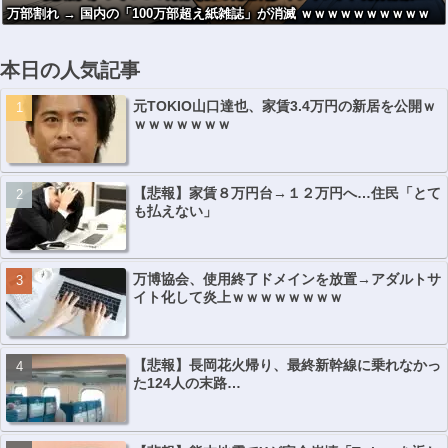
万部割れ → 国内の「100万部超え紙雑誌」が消滅 ｗｗｗｗｗｗｗｗｗｗ
ｗｗｗｗ
本日の人気記事
元TOKIO山口達也、家賃3.4万円の新居を公開ｗ
ｗｗｗｗｗｗｗ
【悲報】家賃８万円台→１２万円へ…住民「とて
も払えない」
万博協会、使用終了ドメインを放置→アダルトサ
イト化して炎上ｗｗｗｗｗｗｗｗ
【悲報】長岡花火帰り、最終新幹線に乗れなかっ
た124人の末路…