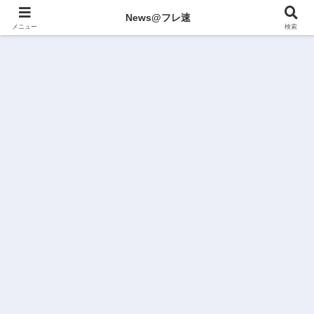
News@フレ速
メニュー
検索