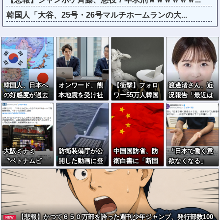
韓国人「大谷、25号・26号マルチホームランの大...
韓国人、日本へ
オンワード、熊
【衝撃】フォロ
渡邊渚さん、近
の好感度が過去
本地震を受け社
ワー55万人韓国
況報告「最近は
最高を更新 →反
内ルールを大幅
籍インフルエン
落ち着いてきて
日ブーム終了か
変更
サー、ベントレ
ます」
ー事故で“偽セレ
ブ生活”発覚ｗｗ
ｗｗｗｗ
大阪ミナミ
防衛装備庁が公
中国国防省、防
「日本で働く意
〝ベトナムビ
開した動画に登
衛白書に「断固
欲なくなる」
ル〟のカラオケ
場する戦闘支援
反対」 内政干渉
外国人、自活で
VIPルームで覚
型多目的USV…
をやめるよう求
きても新要件
醒剤所持、ベト
これに対空ドロ
める
「届かない」…
ナム国籍8人逮捕
ーンを詰め込ん
永住許可厳格化
だらいい！
で「日本離れ」
【悲報】かつて６５０万部を誇った週刊少年ジャンプ、発行部数100
NEW
か