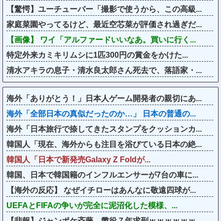
【驚愕】ユーチューバー「撮影で使うから、この高級...
家庭菜園やってるけど、最近空芯菜が評価され過ぎだ...
【画像】 ワイ「アルファードいいなあ。買いに行く...
特定外来カミキリムシに1匹300円の賞金をかけた...
清水アキラの息子・清水良太郎さん死去で、落語家・...
海外「ありがとう！」日本人ゲーム開発者の親切にあ...
海外「全部日本の真似だったのか…」 日本の普通の...
海外「日本旅行で捺してきたスタンプをクッションカ...
韓国人「現在、海外からも注目を浴びている日本の絶...
韓国人「日本で新発売Galaxy Z Foldが...
韓国、日本で韓国籍のインフルエンサーが7台の車に...
【海外の反応】 なぜイチローはあんなに敬遠四球が...
UEFAとFIFAの争いが完全に泥沼化した模様、...
【悲報】ジャンポケ斉藤、懲役７年求刑ｗｗｗｗｗｗ...