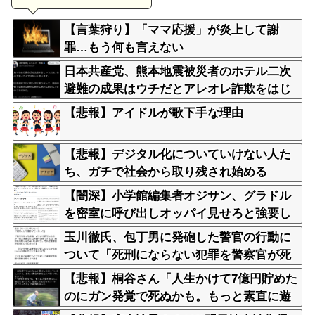
【言葉狩り】「ママ応援」が炎上して謝
罪…もう何も言えない
日本共産党、熊本地震被災者のホテル二次
避難の成果はウチだとアレオレ詐欺をはじ
める
【悲報】アイドルが歌下手な理由
【悲報】デジタル化についていけない人た
ち、ガチで社会から取り残され始める
【闇深】小学館編集者オジサン、グラドル
を密室に呼び出しオッパイ見せろと強要し
脱がせるｗｗｗｗ
玉川徹氏、包丁男に発砲した警官の行動に
ついて「死刑にならない犯罪を警察官が死
刑にしてしまった」
【悲報】桐谷さん「人生かけて7億円貯めた
のにガン発覚で死ぬかも。もっと素直に遊
べばよかった」後悔の涙