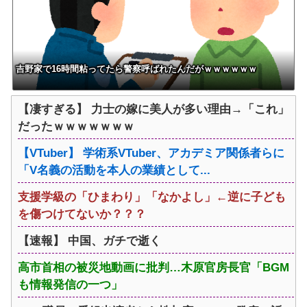
吉野家で16時間粘ってたら警察呼ばれたんだがｗｗｗｗｗｗ
【凄すぎる】 力士の嫁に美人が多い理由→「これ」
だったｗｗｗｗｗｗｗ
【VTuber】 学術系VTuber、アカデミア関係者らに
「V名義の活動を本人の業績として...
支援学級の「ひまわり」「なかよし」←逆に子ども
を傷つけてないか？？？
【速報】 中国、ガチで逝く
高市首相の被災地動画に批判…木原官房長官「BGM
も情報発信の一つ」