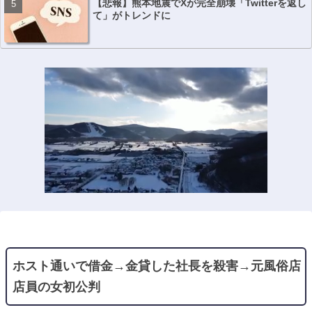
【悲報】熊本地震でXが完全崩壊「Twitterを返し
て」がトレンドに
ホスト通いで借金→金貸した社長を殺害→元風俗店
店員の女初公判