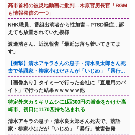
高市首相の被災地動画に批判…木原官房長官「BGM
も情報発信の一つ」
NHK職員、番組出演者から性加害→PTSD発症…訴
えても放置されていた模様
渡邊渚さん、近況報告「最近は落ち着いてきてま
す」
【衝撃】清水アキラさんの息子・清水良太郎さん死
去で落語家・柳家小はださんが「いじめ」「暴行...
【画像あり】タイミーで行った会社に「直雇用のバ
イト」で行った結果ｗｗｗｗｗ他
特定外来カミキリムシに1匹300円の賞金をかけた高
崎市、初日に1170匹持ち込まれる
清水アキラの息子・清水良太郎さん死去で、落語
家・柳家小はだが「いじめ」「暴行」被害告発