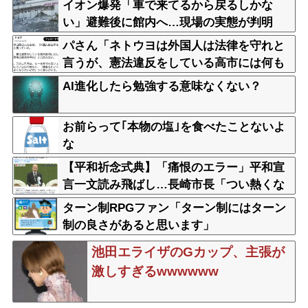
イオン爆発「車で来てるから戻るしかな
い」避難後に館内へ…現場の実態が判明
パさん「ネトウヨは外国人は法律を守れと
言うが、憲法違反をしている高市には何も
言わない」
AI進化したら勉強する意味なくない？
お前らって｢本物の塩｣を食べたことないよ
な
【平和祈念式典】「痛恨のエラー」平和宣
言一文読み飛ばし…長崎市長「つい熱くな
って」NPT義務履行求める重要一文
ターン制RPGファン「ターン制にはターン
制の良さがあると思います」
池田エライザのGカップ、主張が
激しすぎるwwwwww