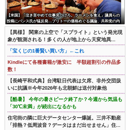
【米国】「泣き言やめて仕事見つけろ。ラーメンを食え」議員らの
投稿にバンス氏が猛反発…ブリトーの価格めぐる議論、共和党の内
戦に発展
【異様】 関東の上空で「スプライト」という発光現
象が観測される！多くの人が地上から天変地異...
「宝くじの1番賢い買い方」←これ
Kindleにて各種書籍が激安に 半額超割引の作品多
数！
【長崎平和式典】台湾駐日代表は欠席、非外交団扱
いに抗議※今年2026年も北朝鮮は送付対象他
【酷暑】 今年の暑さピーク終了か？今週から気温も
「30℃未満」が続出になるかも
住宅街の隣に巨大データセンター爆誕。三井不動産
「排熱？低周波音？データはまだ出せません」住...