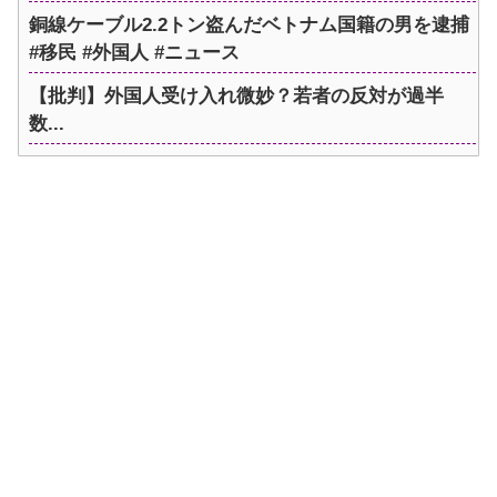
銅線ケーブル2.2トン盗んだベトナム国籍の男を逮捕
#移民 #外国人 #ニュース
【批判】外国人受け入れ微妙？若者の反対が過半
数...