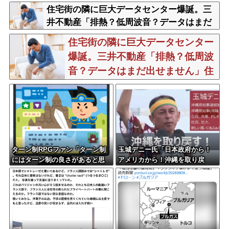
住宅街の隣に巨大データセンター爆誕。三
井不動産「排熱？低周波音？データはまだ
出せません」住民ブチギレ
住宅街の隣に巨大データセンター
爆誕。三井不動産「排熱？低周波
音？データはまだ出せません」住
民ブチギレ
ターン制RPGファン「ターン制
玉城デニー氏「日本政府から！
にはターン制の良さがあると思
アメリカから！沖縄を取り戻
います」
す！」（動画あり）