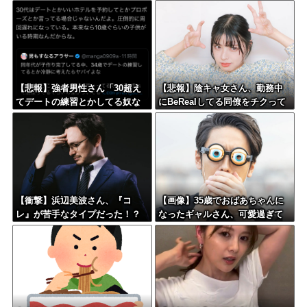
【悲報】強者男性さん「30超え
【悲報】陰キャ女さん、勤務中
てデートの練習とかしてる奴な
にBeRealしてる同僚をチクって
んなんだ？普通は10代の子供が
クビにさせたエピソードを大公
いるぞ」→
開←これガチだと思
う？？？？？
【衝撃】浜辺美波さん、『コ
【画像】35歳でおばあちゃんに
レ』が苦手なタイプだった！？
なったギャルさん、可愛過ぎて
←お世話してあげたい弱男が大
嫉妬不可避w w w w w w w w w
量沸きしてしまうw w w w w w
w w
w w w