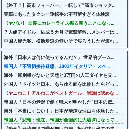
【終了？】高市フィーバー、一転して”高市ショック...
実際にあったタクシー運転手の不可解すぎる体験談
【ヤバい】 友達にカレーライス振る舞うことになっ...
７人組アイドル、結成５カ月で電撃解散…メンバーは...
中国人観光客、横断歩道の無い所で渡ろうしたが渡れ...
海外「日本人は何に使ってるんだ？」 世界的ブーム...
韓国人「不適切接待疑惑、2002年イタリア・スペ...
海外「鑑別機がないと天然と3万円の人工ダイヤを見...
外国人「ドイツと日本、あらゆる面を比較したらどっ...
【ヤニねこ】アルねこがベストガール、異論は認めな...
韓国人「日本の老舗で働く職人が明かした”日本の伝...
海外「本当にすごい！」日本が清潔な理由を体験した...
韓国人「悲報：現在、韓国が全国的に大騒ぎになって...
【動画】経済崩壊で職が無い中国、投げ銭目当ての路...