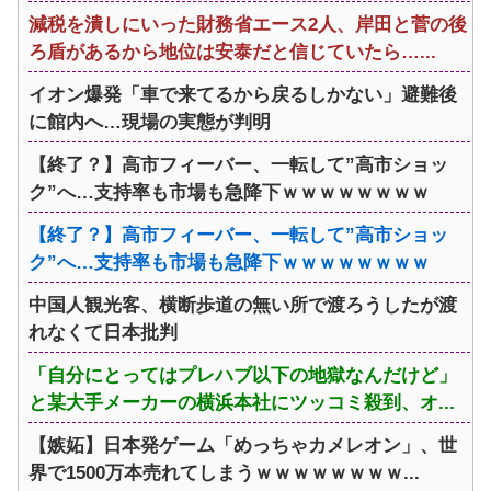
減税を潰しにいった財務省エース2人、岸田と菅の後
ろ盾があるから地位は安泰だと信じていたら…...
イオン爆発「車で来てるから戻るしかない」避難後
に館内へ…現場の実態が判明
【終了？】高市フィーバー、一転して”高市ショッ
ク”へ…支持率も市場も急降下ｗｗｗｗｗｗｗｗ
【終了？】高市フィーバー、一転して”高市ショッ
ク”へ…支持率も市場も急降下ｗｗｗｗｗｗｗｗ
中国人観光客、横断歩道の無い所で渡ろうしたが渡
れなくて日本批判
「自分にとってはプレハブ以下の地獄なんだけど」
と某大手メーカーの横浜本社にツッコミ殺到、オ...
【嫉妬】日本発ゲーム「めっちゃカメレオン」、世
界で1500万本売れてしまうｗｗｗｗｗｗｗｗ...