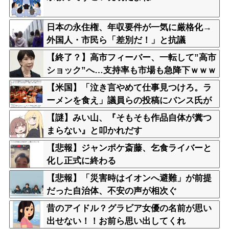
日本の永住権、年収要件が一気に厳格化→
外国人・市民ら「差別だ！」と抗議
【終了？】高市フィーバー、一転して”高市
ショック”へ…支持率も市場も急降下ｗｗｗ
ｗｗｗｗｗ
【米国】「泣き言やめて仕事見つけろ。ラ
ーメンを食え」議員らの投稿にバンス氏が
猛反発…ブリトーの価格めぐる議論、共和
【謎】みい山、『そもそも作品自体が糞つ
党の内戦に発展
まらない』と叩かれだす
【悲報】ジャンポケ斎藤、乞食ライバーと
化し正式に終わる
【悲報】「災害時はイオンへ避難」が前提
だった自治体、不安の声が相次ぐ
昔のアイドル？グラビア女優の名前が思い
出せない！！お前ら思い出してくれ