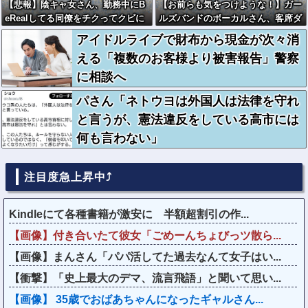
【悲報】陰キャ女さん、勤務中にB
【お前らも気をつけような！】ガー
eRealしてる同僚をチクってクビに
ルズバンドのボーカルさん、客席ダ
させたエピソードを大公開←これガ
イブした結果『こう』なってしまい
アイドルライブで財布から現金が次々消
チだと思う？？？？？
お気持ち表明してしまう…
える「複数のお客様より被害報告」警察
に相談へ
パさん「ネトウヨは外国人は法律を守れ
と言うが、憲法違反をしている高市には
何も言わない」
注目度急上昇中⤴
Kindleにて各種書籍が激安に 半額超割引の作...
【画像】付き合いたて彼女「ごめーんちょびっツ散ら...
【画像】まんさん「パパ活してた過去なんて女子はい...
【衝撃】「史上最大のデマ、流言飛語」と聞いて思い...
【画像】 35歳でおばあちゃんになったギャルさん...