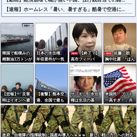
【速報】ホームレス「暑い、暑すぎる」酷暑で空港に...
韓国で船積みの
日本の永住権、
【終了？】
佐藤二朗、
NEW
NEW
精製油3万トンが
年収要件が一気
高市フィーバ
胸中吐露「“ほん
ロシア行き…異
に厳格化→外国
ー、一転して”高
とうのこと”を僕
例の取引！
人・市民ら「差
市ショック”へ…
の口からは何ひ
別だ！」と抗議
支持率も市場も
とつ言えなく
急降下ｗｗｗｗ
て… 言葉にで
ｗｗｗｗ
きぬ悔しさを
【悲報】「災害
【衝撃】熊本空
サンモニ「永住
米国民「ブリト
日々感じており
時はイオンへ避
港、全国で最も
権は生活の基
ー高すぎ！」共
ます」
難」が前提だっ
米軍機が来る空
盤」「外国人を
和党議員「泣き
た自治体、不安
港になっていた
締め上げれば日
言やめてラーメ
の声が相次ぐ
本人が生きやす
ン食え」→副大
くなる発想間違
統領まで参戦ｗ
い」「ヘイト」
ｗｗ
政府、自衛隊の指揮統制に国産AI導入へｗｗｗ「新しい戦い方」への対応