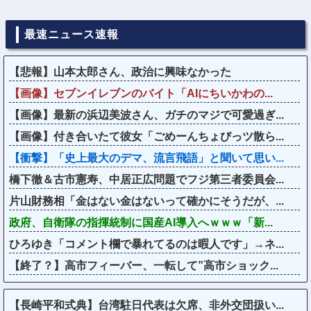
最速ニュース速報
【悲報】山本太郎さん、政治に興味なかった
【画像】セブンイレブンのバイト「AIにちいかわの...
【画像】最新の浜辺美波さん、ガチのマジで可愛過ぎ...
【画像】付き合いたて彼女「ごめーんちょびっツ散ら...
【衝撃】「史上最大のデマ、流言飛語」と聞いて思い...
橋下徹＆古市憲寿、中居正広問題でフジ第三者委員会...
片山財務相「金はない金はないって確かにそうだが、...
政府、自衛隊の指揮統制に国産AI導入へｗｗｗ「新...
ひろゆき「コメント欄で暴れてるのは暇人です」→ネ...
【終了？】高市フィーバー、一転して”高市ショック...
【長崎平和式典】台湾駐日代表は欠席、非外交団扱い...