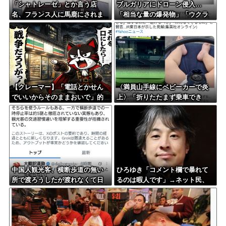
「シャトレーゼ」とか言う店
ブルガリアにドローン侵入…
名、フランス人に馬鹿にされま
「相当な量の爆発物」「ウクラ
くる
イナ軍がよく使う機種」
【クレーマー】「電話とかせん
〈満員山手線にベビーカーで炎
でいいからそのままおいで」的
上〉「折りたたまず乗車でき
なこと言ったら何とも有難い口
る」はずなのに…JR東日本が示
コミ頂きました
した見解
中国人観光客、横断歩道の無い
ひろゆき「コメント欄で暴れて
所で渡ろうしたが渡れなくて日
るのは暇人です」→ネット民、
本批判
一言で片付けられてしまうｗｗ
ｗｗｗ