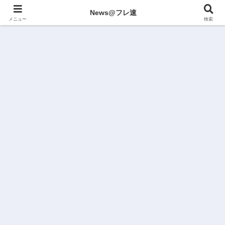
News@フレ速
メニュー
検索