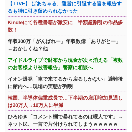
【.LIVE】 ばあちゃる、運営に引退する旨を報告す
るも特に引き留められなかった
Kindleにて各種書籍が激安に 半額超割引の作品多
数！
年収300万「がんばれー」年収数億「ありがとー」
←おかしくね？他
アイドルライブで財布から現金が次々消える「複数
のお客様より被害報告」警察に相談へ
イオン爆発「車で来てるから戻るしかない」避難後
に館内へ…現場の実態が判明
韓国、半導体偏重成長で…下半期の雇用増加見通し
は20万人→10万人に半減
ひろゆき「コメント欄で暴れてるのは暇人です」→
ネット民、一言で片付けられてしまうｗｗｗｗｗ