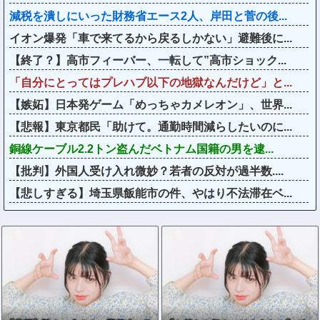
減税を潰しにいった財務省エース2人、岸田と菅の後...
イオン爆発「車で来てるから戻るしかない」避難後に...
【終了？】高市フィーバー、一転して”高市ショック...
「自分にとってはプレハブ以下の地獄なんだけど」と...
【嫉妬】日本発ゲーム「めっちゃカメレオン」、世界...
【悲報】東京都民「助けて。通勤時間減らしたいのに...
銅線ケーブル2.2トン盗んだベトナム国籍の男を逮...
【批判】外国人受け入れ微妙？若者の反対が過半数....
【悲しすぎる】埼玉県飯能市の件、やはり不法滞在ベ...