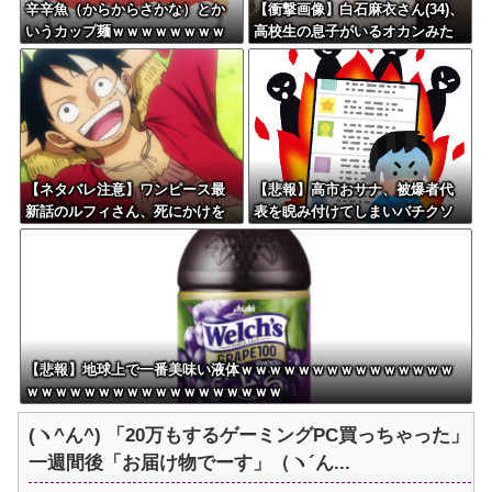
辛辛魚（からからさかな）とか
【衝撃画像】白石麻衣さん(34)、
いうカップ麺ｗｗｗｗｗｗｗｗ
高校生の息子がいるオカンみた
ｗｗ
いになってしまう・・・
【ネタバレ注意】ワンピース最
【悲報】高市おサナ、被爆者代
新話のルフィさん、死にかけを
表を睨み付けてしまいバチクソ
助けてもらったジジイに悪態を
炎上し始めるｗｗｗｗｗｗｗｗ
吐いてしまう・・・
ｗ
【悲報】地球上で一番美味い液体ｗｗｗｗｗｗｗｗｗｗｗｗｗｗｗ
ｗｗｗｗｗｗｗｗｗｗｗｗｗｗｗｗｗｗ
(ヽ^ん^) 「20万もするゲーミングPC買っちゃった」
一週間後「お届け物でーす」（ヽ´ん...