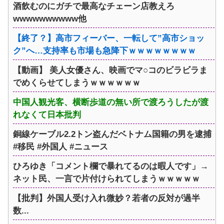
酒飲むのにガチで最高なチェーン店教えろ
wwwwwwwwww他
【終了？】高市フィーバー、一転して”高市ショッ
ク”へ…支持率も市場も急降下ｗｗｗｗｗｗｗｗ
【動画】 美人女優さん、映画でマ○コのビラビラま
でめくらせてしまうｗｗｗｗｗｗ
中国人観光客、横断歩道の無い所で渡ろうしたが渡
れなくて日本批判
銅線ケーブル2.2トン盗んだベトナム国籍の男を逮捕
#移民 #外国人 #ニュース
ひろゆき「コメント欄で暴れてるのは暇人です」→
ネット民、一言で片付けられてしまうｗｗｗｗｗ
【批判】外国人受け入れ微妙？若者の反対が過半
数...