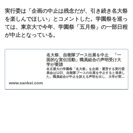
実行委は「企画の中止は残念だが、引き続き名大祭
を楽しんでほしい」とコメントした。学園祭を巡っ
ては、東京大で今年、学園祭「五月祭」の一部日程
が中止となっている。
名大祭、自衛隊ブース出展を中止 「一
面的な宣伝活動」職員組合の声明受け大
学が要請
名古屋大の学園祭「名大祭」を企画・運営する実行委
員会は12日、自衛隊ブースの出展を中止すると発表し
た。職員組合が中止を訴える声明を出し、大学が実行
委に対応を求…
www.sankei.com