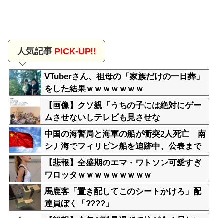
人気記事
PICK-UP!!
VTuberさん、祖母の「家族だけの一日葬」
をした結果ｗｗｗｗｗｗｗ
【画像】クソ親「うちの子には絶対にゲー
ムさせないしテレビも見させな
い！！！！！」
中国の海警局と海軍の船が衝突2人死亡 南
シナ海でフィリピン船を追跡中、公表まで
に1年
【悲報】全盛期のエマ・ワトソン可愛すぎ
ワロッタｗｗｗｗｗｗｗｗｗ
馬鹿客「置き配してこのシートかけろ」配
達員ぼく「????」