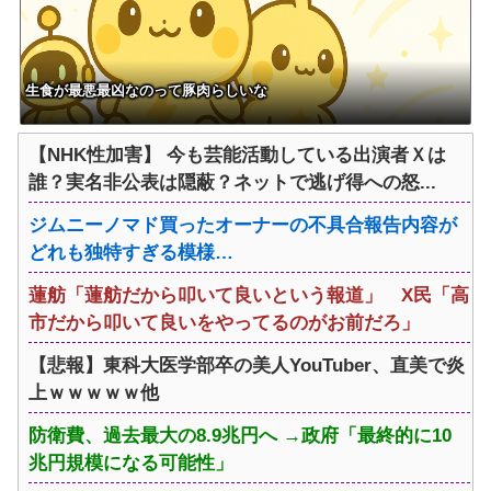
生食が最悪最凶なのって豚肉らしいな
【NHK性加害】 今も芸能活動している出演者Ｘは
誰？実名非公表は隠蔽？ネットで逃げ得への怒...
ジムニーノマド買ったオーナーの不具合報告内容が
どれも独特すぎる模様…
蓮舫「蓮舫だから叩いて良いという報道」 X民「高
市だから叩いて良いをやってるのがお前だろ」
【悲報】東科大医学部卒の美人YouTuber、直美で炎
上ｗｗｗｗｗ他
防衛費、過去最大の8.9兆円へ →政府「最終的に10
兆円規模になる可能性」