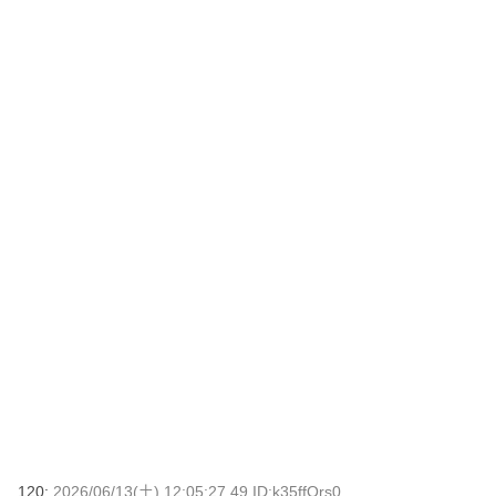
120:
2026/06/13(土) 12:05:27.49 ID:k35ffOrs0