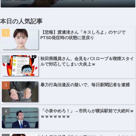
本日の人気記事
【悲報】渡邊渚さん「キスしろよ」のヤジで
PTSD発症時の状態に逆戻り
秋田県職員さん、会見をバスローブ＆喫煙スタイ
ルで対応してしまい大炎上ｗ
暴力行為法違反の疑いで、毎日新聞記者を逮捕
「小泉やめろ！」→市民らが横浜駅前で大絶叫ｗ
ｗｗｗｗｗｗｗ