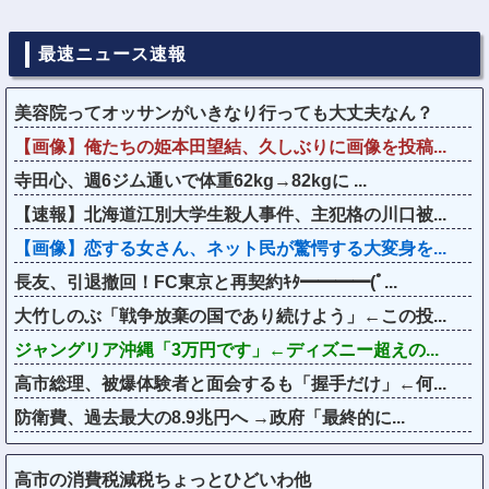
最速ニュース速報
美容院ってオッサンがいきなり行っても大丈夫なん？
【画像】俺たちの姫本田望結、久しぶりに画像を投稿...
寺田心、週6ジム通いで体重62kg→82kgに ...
【速報】北海道江別大学生殺人事件、主犯格の川口被...
【画像】恋する女さん、ネット民が驚愕する大変身を...
長友、引退撤回！FC東京と再契約ｷﾀ━━━━(ﾟ...
大竹しのぶ「戦争放棄の国であり続けよう」←この投...
ジャングリア沖縄「3万円です」←ディズニー超えの...
高市総理、被爆体験者と面会するも「握手だけ」←何...
防衛費、過去最大の8.9兆円へ →政府「最終的に...
高市の消費税減税ちょっとひどいわ他