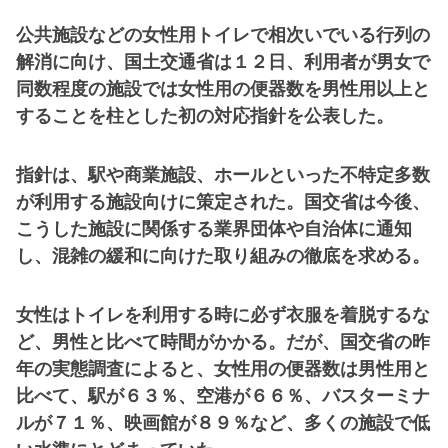
公共施設などの女性用トイレで相次いでいる行列の
解消に向け、国土交通省は１２日、利用者が男女で
同数程度の施設では女性用の便器数を男性用以上と
することを柱とした初の対応指針を公表した。
指針は、駅や商業施設、ホールといった不特定多数
が利用する施設向けに策定された。国交省は今後、
こうした施設に関係する業界団体や自治体に通知
し、混雑の緩和に向けた取り組みの徹底を求める。
女性はトイレを利用する時に必ず衣服を着脱するな
ど、男性と比べて時間がかかる。だが、国交省の昨
年の実態調査によると、女性用の便器数は男性用と
比べて、駅が６３％、空港が６６％、バスターミナ
ルが７１％、映画館が８９％など、多くの施設で低