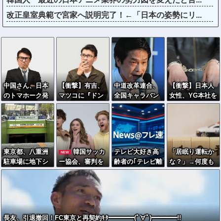
改正皇室典範で宮家へ説明完了！←「日本の姿勢にリ...
中国さん、日本
【衝撃】有吉、
中道改革連合、
【衝撃】日本人
のトマホーク発
マツコに『ドン
全国キャラバン
女性、YG本社を
射実験に効きま
引き』してしま
開始も「で、お
ゴルフクラブで
くってしまうｗ
うｗｗｗｗｗｗ
前誰？」状態ｗ
ボコボコにして
ｗｗｗｗ
ｗ
ｗｗｗｗ
現行犯逮捕ｗｗ
ｗ
東京都、八重洲
韓国サッカ
テレビ大好き高
「居眠り運転か
NEW
駐車場に地下シ
ー協会、審判を
齢者の｢テレビ離
な？」→何度も
ェルターを整備
「接待」してい
れ｣が始まった…
追突→夫婦「こ
へ…小池知事
た疑惑が発覚 →
れは事故じゃな
「弾道ミサイル
日本人２人も対
い」と気付く…
攻撃から都民の
象か
命と財産守
長友、引退撤回！FC東京と再契約ｷﾀ━━━━(ﾟ∀ﾟ)━━━━!!
る」！