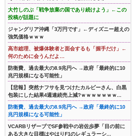
大竹しのぶ「戦争放棄の国であり続けよう」←この
投稿が話題に
ジャングリア沖縄「3万円です」←ディズニー超えの
強気価格ｗｗｗ
高市総理、被爆体験者と面会するも「握手だけ」←
何のために会うんだよ…
防衛費、過去最大の8.9兆円へ →政府「最終的に10
兆円規模になる可能性」
【悲報】突然ナフサを見つけたカルビーさん、白黒
包装にした結果4週連続売上減?ｗｗｗｗｗｗｗ...
防衛費、過去最大の8.9兆円へ →政府「最終的に10
兆円規模になる可能性」
VCARBリザーブでSF参戦中の岩佐歩夢「目の前に
ある大きな目標はやはりF1のレギュラーシ...