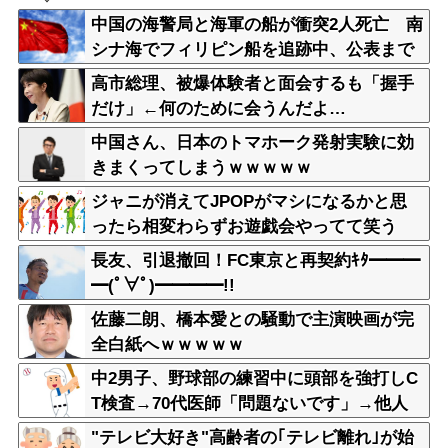
中国の海警局と海軍の船が衝突2人死亡 南
シナ海でフィリピン船を追跡中、公表まで
に1年
高市総理、被爆体験者と面会するも「握手
だけ」←何のために会うんだよ…
中国さん、日本のトマホーク発射実験に効
きまくってしまうｗｗｗｗｗ
ジャニが消えてJPOPがマシになるかと思
ったら相変わらずお遊戯会やってて笑う
長友、引退撤回！FC東京と再契約ｷﾀ━━━
━(ﾟ∀ﾟ)━━━━!!
佐藤二朗、橋本愛との騒動で主演映画が完
全白紙へｗｗｗｗｗ
中2男子、野球部の練習中に頭部を強打しC
T検査→70代医師「問題ないです」→他人
のCT画像で中学生死亡
"テレビ大好き"高齢者の｢テレビ離れ｣が始