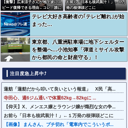
【衝撃】広末涼子さんが地上波にス
お前ら「日本も核武装汁！」←１万
ピード復帰できる理由←コレ、誰に
発の核弾頭どこに
も分からない模様w w w w w w w
テレビ大好き高齢者の｢テレビ離れ｣が始
w
まった…
東京都、八重洲駐車場に地下シェルター
を整備へ…小池知事「弾道ミサイル攻撃
から都民の命と財産守る」！
注目度急上昇中⤴
蓮舫「蓮舫だから叩いて良いという報道」 X民「高...
寺田心、週6ジム通いで体重62kg→82kgに ...
【仰天】X、メンエス嬢とラウンジ嬢が熾烈な女の争...
お前ら「日本も核武装汁！」←１万発の核弾頭どこに
【画像】 まんさん、ブチ切れ「電車内でこういうポ...