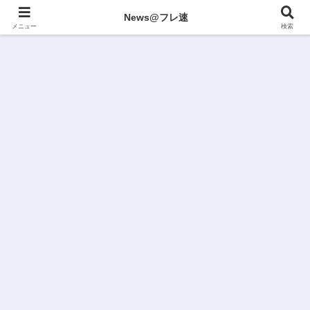
News@フレ速
メニュー
検索