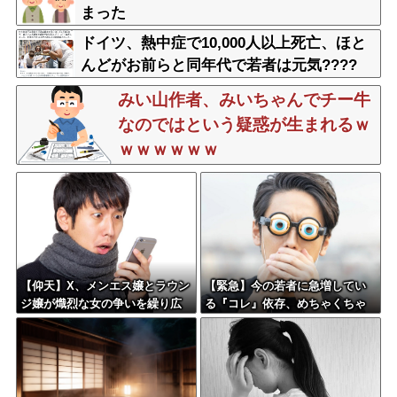
まった
ドイツ、熱中症で10,000人以上死亡、ほと
んどがお前らと同年代で若者は元気????
みい山作者、みいちゃんでチー牛
なのではという疑惑が生まれるｗ
ｗｗｗｗｗｗ
【仰天】X、メンエス嬢とラウン
【緊急】今の若者に急増してい
ジ嬢が熾烈な女の争いを繰り広
る『コレ』依存、めちゃくちゃ
げ対戦型になってしまうw w w
深刻な模様w w w w w w w w w
w w w w w
w