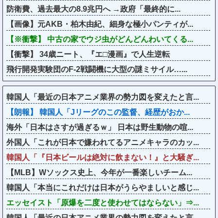
防衛費、過去最大の8.9兆円へ →政府「最終的に...
【画像】元AKB・柏木由紀、細身な極小パンティが...
【※衝撃】 中古の家でウジ虫がどんどんわいてくる...
【衝撃】 34歳ニート、『エ□漫画』で人生逆転
飛行開発実験団のF-2戦闘機に大型の謎ミサイル…...
韓国人「最近の日本アニメ業界の勢力図を変えたと言...
【朗報】 韓国人「Jリーグのこの監督、経歴がおか...
海外「日本はさすが過ぎるｗ」 日本は野生動物の喧...
外国人「これが日本で嫌われてるアニメキャラのカッ...
韓国人「『日本ビールは絶対に飲まない！』と大騒ぎ...
【MLB】Wソックス史上、今年が一番楽しいチーム...
韓国人「本当にこれだけは日本がうらやましいと感じ...
エッセイスト「原爆を二度と使わせてはならない」⇒...
韓国人「最近の日本アニメ業界の勢力図を変えたと言...