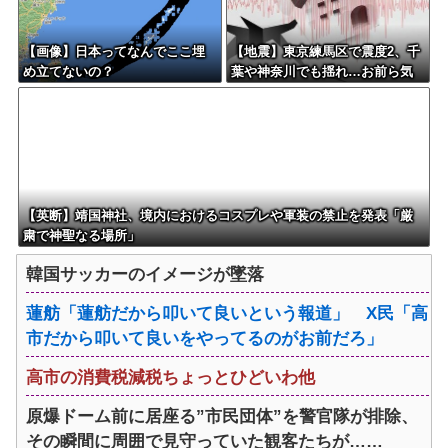
【画像】日本ってなんでここ埋
【地震】東京練馬区で震度2、千
め立てないの？
葉や神奈川でも揺れ…お前ら気
付いた？
【英断】靖国神社、境内におけるコスプレや軍装の禁止を発表「厳
粛で神聖なる場所」
韓国サッカーのイメージが墜落
蓮舫「蓮舫だから叩いて良いという報道」 X民「高
市だから叩いて良いをやってるのがお前だろ」
高市の消費税減税ちょっとひどいわ他
原爆ドーム前に居座る”市民団体”を警官隊が排除、
その瞬間に周囲で見守っていた観客たちが……