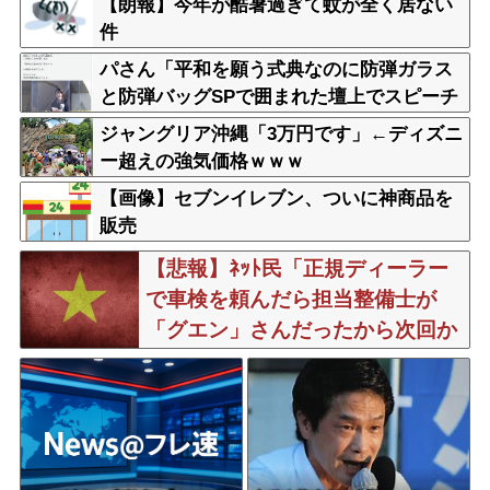
【朗報】今年が酷暑過ぎて蚊が全く居ない
件
パさん「平和を願う式典なのに防弾ガラス
と防弾バッグSPで囲まれた壇上でスピーチ
する人が総理大臣」
ジャングリア沖縄「3万円です」←ディズニ
ー超えの強気価格ｗｗｗ
【画像】セブンイレブン、ついに神商品を
販売
【悲報】ﾈｯﾄ民「正規ディーラー
で車検を頼んだら担当整備士が
「グエン」さんだったから次回か
ら別の整備工場にする！」 ｗｗｗ
ｗｗｗｗｗｗｗｗｗｗｗｗｗ