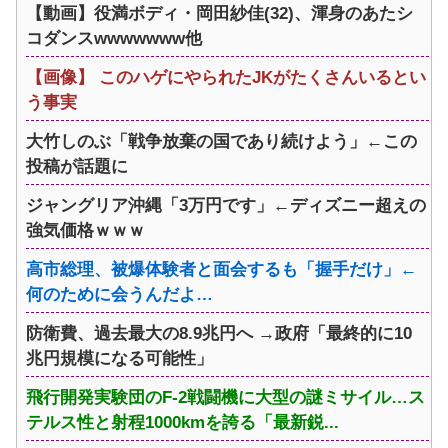
【動画】役満ボディ・岡田紗佳(32)、渾身のあたシ
コダンスwwwwwww他
【画像】 このハゲにやられたJKがたくさんいるとい
う事実
大竹しのぶ「戦争放棄の国であり続けよう」←この
投稿が話題に
ジャングリア沖縄「3万円です」←ディズニー超えの
強気価格ｗｗｗ
高市総理、被爆体験者と面会するも「握手だけ」←
何のために会うんだよ…
防衛費、過去最大の8.9兆円へ →政府「最終的に10
兆円規模になる可能性」
飛行開発実験団のF-2戦闘機に大型の謎ミサイル…ス
テルス性と射程1000kmを誇る「最新鋭...