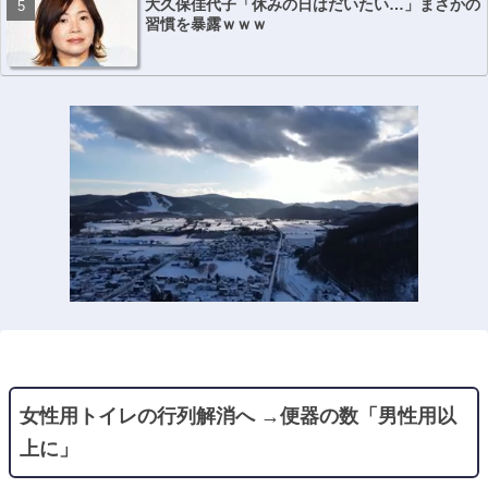
大久保佳代子「休みの日はだいたい…」まさかの
習慣を暴露ｗｗｗ
女性用トイレの行列解消へ →便器の数「男性用以
上に」