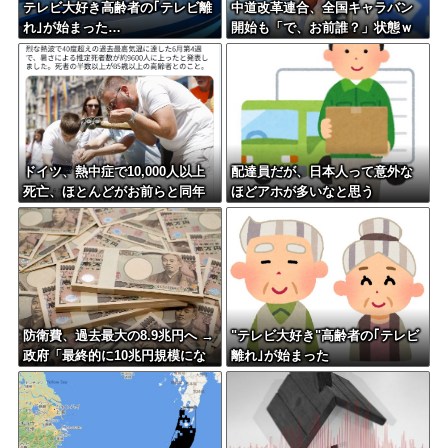
テレビ大好き高齢者の｢テレビ離
中道改革連合、全国キャラバン
れ｣が始まった…
開始も「で、お前誰？」状態ｗ
ｗｗｗｗ
ドイツ、熱中症で10,000人以上
配達員だが、日本人って意外な
死亡、ほとんどがお前らと同年
ほどアホが多いなと思う
代で若者は元気????
防衛費、過去最大の8.9兆円へ →
"テレビ大好き"高齢者の｢テレビ
政府「最終的に10兆円規模にな
離れ｣が始まった
る可能性」