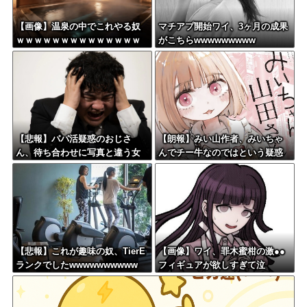
【画像】温泉の中でこれやる奴
マチアプ開始ワイ、3ヶ月の成果
ｗｗｗｗｗｗｗｗｗｗｗｗｗｗ
がこちらwwwwwwwww
ｗｗ
【悲報】パパ活疑惑のおじさ
【朗報】みい山作者、みいちゃ
ん、待ち合わせに写真と違う女
んでチー牛なのではという疑惑
が来たので逃げようとするも眼
が生まれるwwwwwww
鏡を奪われ可哀想なことになっ
ているところを激写されてしま
う…
【悲報】これが趣味の奴、TierE
【画像】ワイ、罪木蜜柑の激●●
ランクでしたwwwwwwwwww
フィギュアが欲しすぎて泣
く・・・・・・