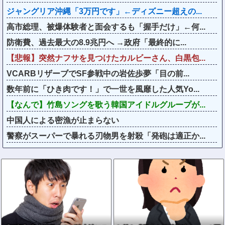
ジャングリア沖縄「3万円です」←ディズニー超えの...
高市総理、被爆体験者と面会するも「握手だけ」←何...
防衛費、過去最大の8.9兆円へ →政府「最終的に...
【悲報】突然ナフサを見つけたカルビーさん、白黒包...
VCARBリザーブでSF参戦中の岩佐歩夢「目の前...
数年前に「ひき肉です！」で一世を風靡した人気Yo...
【なんで】竹島ソングを歌う韓国アイドルグループが...
中国人による密漁が止まらない
警察がスーパーで暴れる刃物男を射殺「発砲は適正か...