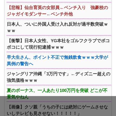
【悲報】仙台育英の女部員←ベンチ入り 強豪校の
ジャガイモダンサー←ベンチ外他
日本人、ついに外国人受け入れ反対が過半数突破ｗ
ｗｗ
【衝撃】日本人女性、YG本社をゴルフクラブでボコ
ボコにして現行犯逮捕ｗｗｗ
早大生さん、ポイント不正で無銭飲食ｗｗｗ大学が
異例の警告へ
ジャングリア沖縄「3万円です」←ディズニー超えの
強気価格ｗｗｗ
夏のボーナス、一人あたり100万円を突破 どこが不
景気やねん
【画像】クソ親「うちの子には絶対にゲームさせな
いしテレビも見させない！！！！！」