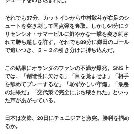
シュートを叩き込まれた。
それでも57分、カットインから中村敬斗が右足のシ
ュートを突き刺して同点弾を奪取。しかし64分にク
リセンシオ・サマービルに鮮やかな一撃を突き刺さ
れて勝ち越しを許す。それでも89分に鎌田のゴール
で追いつき、２－２の引き分けに持ち込んだ。
この結果にオランダのファンの不満が爆発。SNS上
では、「創造性に欠ける」「目を覚ませよ」「相手
を舐めてプレーするな」「恥ずかしい守備」「最悪
の結果だ」「交代策で完全にぶち壊された」といっ
た声があがっている。
日本は次節、20日にチュニジアと激突。勝利を掴め
るか。