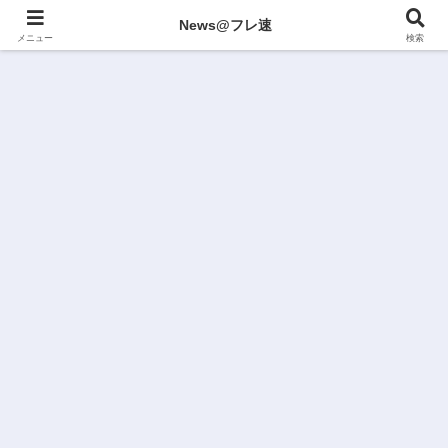
News@フレ速
メニュー
検索