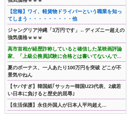
強気価格ｗｗｗ
【悲報】ワイ、軽貨物ドライバーという職業を知っ
てしまう・・・・・・・・・他
ジャングリア沖縄「3万円です」←ディズニー超えの
強気価格ｗｗｗ
高市首相が経歴詐称していると確信した某映画評論
家、「上級公務員試験に合格とは書いてないんで...
夏のボーナス、一人あたり100万円を突破 どこが不
景気やねん
【ヤバすぎ】韓国紙｢サッカー韓国U23代表、2歳若
い日本に負けると歴史的屈辱｣
【生活保護】永住外国人が日本人平均超え...