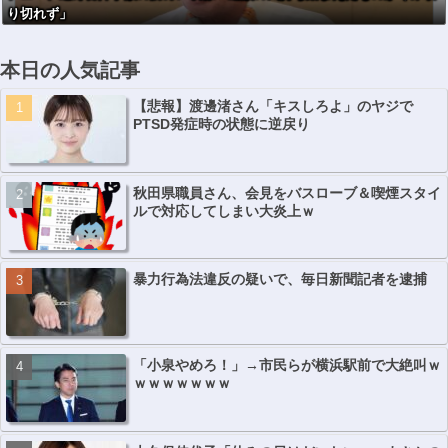
り切れず」
本日の人気記事
【悲報】渡邊渚さん「キスしろよ」のヤジで
PTSD発症時の状態に逆戻り
秋田県職員さん、会見をバスローブ＆喫煙スタイ
ルで対応してしまい大炎上ｗ
暴力行為法違反の疑いで、毎日新聞記者を逮捕
「小泉やめろ！」→市民らが横浜駅前で大絶叫ｗ
ｗｗｗｗｗｗｗ