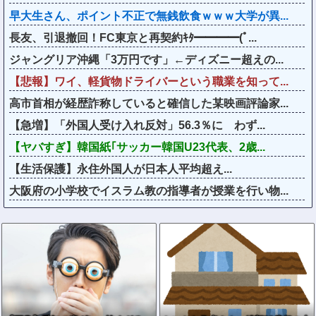
早大生さん、ポイント不正で無銭飲食ｗｗｗ大学が異...
長友、引退撤回！FC東京と再契約ｷﾀ━━━━(ﾟ...
ジャングリア沖縄「3万円です」←ディズニー超えの...
【悲報】ワイ、軽貨物ドライバーという職業を知って...
高市首相が経歴詐称していると確信した某映画評論家...
【急増】「外国人受け入れ反対」56.3％に わず...
【ヤバすぎ】韓国紙｢サッカー韓国U23代表、2歳...
【生活保護】永住外国人が日本人平均超え...
大阪府の小学校でイスラム教の指導者が授業を行い物...