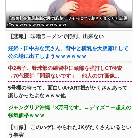
【画像】令和最新版の剛力彩芽、ワイらにブッ刺さりまくりと話題
にw w w w w w w w w w w w w
【悲報】 味噌ラーメンで行列、出来ない
妊婦・田中みな実さん、背中と横乳を大胆露出して
公の場に出てしまうｗｗｗｗｗｗ
中2男子、野球部の練習中に頭部を強打しCT検査
→70代医師「問題ないです」→他人のCT画像...
5号機の時って、面白いA+ART機がたくさんあって
楽しかったよなｗｗｗ他
ジャングリア沖縄「3万円です」←ディズニー超えの
強気価格ｗｗｗ
【画像】 このハゲにやられたJKがたくさんいるとい
う事実