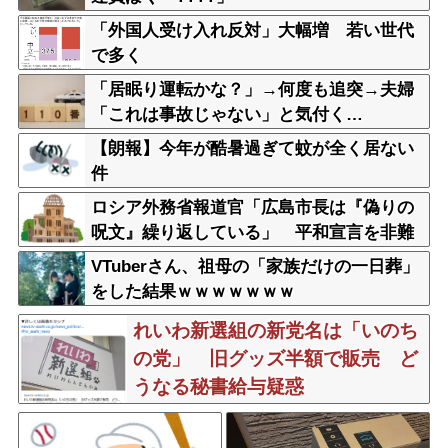
「外国人受け入れ反対」大幅増 若い世代
で多く
「居眠り運転かな？」→何度も追突→夫婦
「これは事故じゃない」と気付く…
【朗報】今年が酷暑過ぎて蚊が全く居ない
件
ロシア外務省報道官「広島市長は『偽りの
呪文』繰り返している」 平和宣言を非難
VTuberさん、祖母の「家族だけの一日葬」
をした結果ｗｗｗｗｗｗｗ
れいわ新選組の新党名は「いのち
の党」 旧グッズ半額で販売 ど
うなる秘書給与疑惑