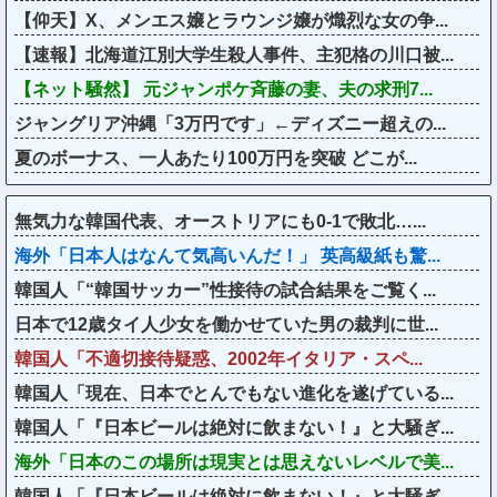
【仰天】X、メンエス嬢とラウンジ嬢が熾烈な女の争...
【速報】北海道江別大学生殺人事件、主犯格の川口被...
【ネット騒然】 元ジャンポケ斉藤の妻、夫の求刑7...
ジャングリア沖縄「3万円です」←ディズニー超えの...
夏のボーナス、一人あたり100万円を突破 どこが...
無気力な韓国代表、オーストリアにも0-1で敗北…...
海外「日本人はなんて気高いんだ！」 英高級紙も驚...
韓国人「“韓国サッカー”性接待の試合結果をご覧く...
日本で12歳タイ人少女を働かせていた男の裁判に世...
韓国人「不適切接待疑惑、2002年イタリア・スペ...
韓国人「現在、日本でとんでもない進化を遂げている...
韓国人「『日本ビールは絶対に飲まない！』と大騒ぎ...
海外「日本のこの場所は現実とは思えないレベルで美...
韓国人「『日本ビールは絶対に飲まない！』と大騒ぎ...