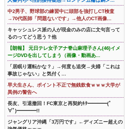
人審判らへ性的接待疑惑→ロンドン五輪は銅メ...
中2男子、野球部の練習中に頭部を強打しCT検査
→70代医師「問題ないです」→他人のCT画像...
キャッシュレス派の人が現金のみの店に文句言って
るのってどう思う？他
【朗報】 元日テレ女子アナ脊山麻理子さん(46)イメ
ージDVDを出してしまう（画像・動画あ...
「居眠り運転かな？」→何度も追突→夫婦「これは
事故じゃない」と気付く…
早大生さん、ポイント不正で無銭飲食ｗｗｗ大学が
異例の警告へ
長友、引退撤回！FC東京と再契約ｷﾀ━━━━(ﾟ
∀ﾟ)━━━━!!
ジャングリア沖縄「3万円です」←ディズニー超えの