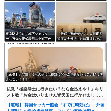
務超過
東京駅近くに「地下シェルタ
「居眠り運転かな？」→何度も
ー」整備を正式表明…小池百合
追突→夫婦「これは事故じゃな
子知事「多くの方が滞在、施設
い」と気付く…
整備の効果高い」
【画像】クソ親「うちの子には絶対にゲームさせないしテレビも見
させない！！！！！」
仏教「極楽浄土に行きたい？なら金払えや！」キリ
スト教「お金はいりません皆天国に行かせましょ...
【速報】 韓国サッカー協会『すでに時効だ』、外国