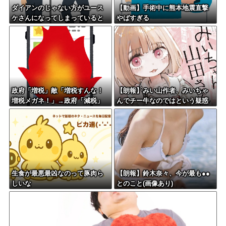
ダイアンのじゃない方がユース
【動画】手術中に熊本地震直撃
ケさんになってしまっていると
やばすぎる
いう事実←これ
政府「増税」敵「増税すんな！
【朗報】みい山作者、みいちゃ
増税メガネ！」→政府「減税」
んでチー牛なのではという疑惑
敵「減税すんな！社会保障どう
が生まれるwwwwwww
なる！」
生食が最悪最凶なのって豚肉ら
【朗報】鈴木奈々、今が最も●●
しいな
とのこと(画像あり)