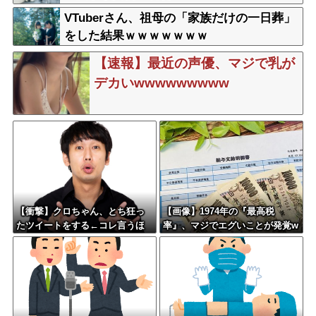
VTuberさん、祖母の「家族だけの一日葬」
をした結果ｗｗｗｗｗｗｗ
【速報】最近の声優、マジで乳が
デカいwwwwwwwww
【衝撃】クロちゃん、とち狂っ
【画像】1974年の『最高税
たツイートをする←コレ言うほ
率』、マジでエグいことが発覚w
どおかしいか？？？？？？
www