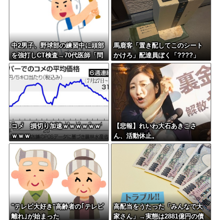
中2男子、野球部の練習中に頭部
馬鹿客「置き配してこのシート
を強打しCT検査→70代医師「問
かけろ」配達員ぼく「????」
題ないです」→他人のCT画像で
中学生死亡
コメ 損切り加速ｗｗｗｗｗｗ
【悲報】れいわ大石あきこさ
ｗｗｗ
ん、活動休止。
"テレビ大好き"高齢者の｢テレビ
高配当をうたった「みんなで大
離れ｣が始まった
家さん」→実態は2881億円の債