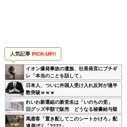
人気記事
PICK-UP!!
イオン爆発事故の遺族、社長発言にブチギ
レ「本当のことを話して」
日本人、ついに外国人受け入れ反対が過半
数突破ｗｗｗ
れいわ新選組の新党名は「いのちの党」
旧グッズ半額で販売 どうなる秘書給与疑
惑
馬鹿客「置き配してこのシートかけろ」配
達員ぼく「????」