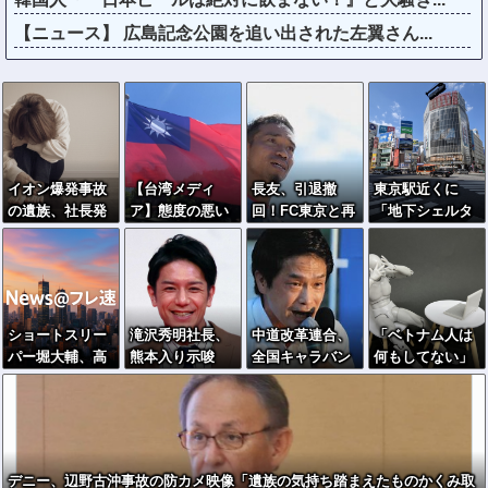
【ニュース】 広島記念公園を追い出された左翼さん...
イオン爆発事故
【台湾メディ
長友、引退撤
東京駅近くに
の遺族、社長発
ア】態度の悪い
回！FC東京と再
「地下シェルタ
言にブチギレ
日本の店員を黙
契約ｷﾀ━━━━
ー」整備を正式
「本当のことを
らせる方法
(ﾟ∀ﾟ)━━━━!!
表明…小池百合
話して」
子知事「多くの
方が滞在、施設
整備の効果高
ショートスリー
滝沢秀明社長、
中道改革連合、
「ベトナム人は
い」
パー堀大輔、高
熊本入り示唆
全国キャラバン
何もしてない」
須幹弥にブチギ
「男手が必要。
開始も「で、お
拡散民、弁護士
レ
時間を見つけて
前誰？」状態ｗ
に完全論破され
行きたい」
ｗｗｗｗ
るｗｗｗｗｗｗ
ｗ
デニー、辺野古沖事故の防カメ映像「遺族の気持ち踏まえたものかくみ取