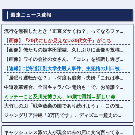
最速ニュース速報
流行を無視したとき「正直ダサくね？」ってなるファ...
【画像】『20代にしか見えない30代女子』がこち...
【画像】俺たちの姫本田望結、久しぶりに画像を投稿...
【画像】ワイの会社の女さん、『コレ』を強調し過ぎ...
【速報】北海道江別大学生殺人事件、主犯格の川口被...
「居眠り運転かな？」→何度も追突→夫婦「これは事...
中道改革連合、全国キャラバン開始も「で、お前誰？...
ミッチーこと及川光博さん、56歳で再婚→新しい命...
大竹しのぶ「戦争放棄の国であり続けよう」←この投...
ジャングリア沖縄「3万円です」←ディズニー超えの...
キャッシュレス派の人が現金のみの店に文句言ってる...