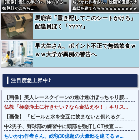
【画像】愛知の半グレ、怖すぎる→
ちいかわ作者さん、総額30億超の大
御尊顔がこちら…
豪邸を建てるｗｗｗｗｗｗｗｗｗｗ
ｗｗｗｗｗｗｗｗｗ
馬鹿客「置き配してこのシートかけろ」
配達員ぼく「????」
早大生さん、ポイント不正で無銭飲食ｗ
ｗｗ大学が異例の警告へ
注目度急上昇中⤴
【画像】美人レースクイーンの透け透けぽっちゃり腹...
仏教「極楽浄土に行きたい？なら金払えや！」キリス...
【画像】 「ビールと水を交互に飲まないと倒れるグ...
中2男子、野球部の練習中に頭部を強打しCT検査→...
ちいかわ作者さん、総額30億超の大豪邸を建てるｗ...