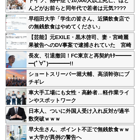
ドイツ、熱中症で10,000人以上死亡、ほと
んどがお前らと同年代で若者は元気????
早稲田大学「学生の皆さん、近隣飲食店で
の無銭飲食はやめてください」
【芸能】元EXILE・黒木啓司、妻・宮崎麗
果被告へのDV事案で逮捕されていた 宮崎
は全身打撲、頭部裂傷及び打撲、頸部損傷
長友、引退撤回！FC東京と再契約ｷﾀ━━━
の怪我
━(ﾟ∀ﾟ)━━━━!!
ショートスリーパー堀大輔、高須幹弥にブ
チギレ
車大手工場にも女性・高齢者…軽作業ライ
ンやスポットワーク
日本人、ついに外国人受け入れ反対が過半
数突破ｗｗｗ
早大生さん、ポイント不正で無銭飲食ｗｗ
ｗ大学が異例の警告へ