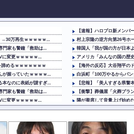
【速報】ハロプロ新メンバー
30万再生ｗｗｗｗｗ...
村上宗隆の逆方向第26号ホー
門家も警鐘「救助は...
韓国人「我が国の方が日本
に変更ｗｗｗｗｗ...
アメリカ「みんなの国の歴
を諦めるｗｗｗｗｗｗｗ
【海外の反応】大谷翔平のドジャ
が握っていたｗｗｗｗ...
白浜町「100万やるからパ
本なのに表紙が謎すぎ...
【悲報】「美人すぎる県警
門家も警鐘「救助は...
【衝撃】葬儀屋「火葬プランは
に変更ｗｗｗｗｗ...
隣が着席して音量上げ始め
を諦めるｗｗｗｗｗｗｗ
【動画】DJI Neo2で釣
ソン盆踊りを見て「日...
イタリア・ナポリ近郊で過去
た事が判明
玉置浩二＆ASKA、10数