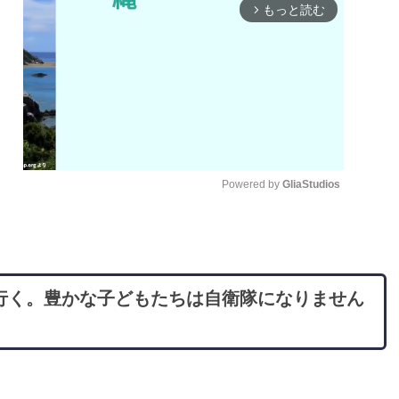
もっと読む
arrow_forward_ios
Powered by 
GliaStudios
M
u
t
行く。豊かな子どもたちは自衛隊になりません
e