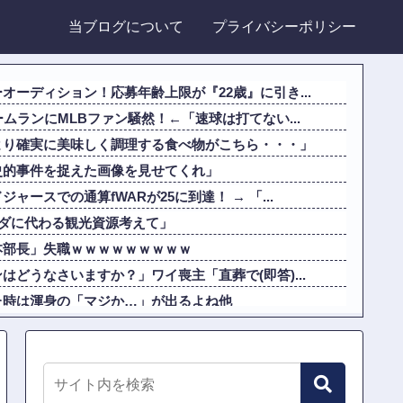
当ブログについて
プライバシーポリシー
オーディション！応募年齢上限が『22歳』に引き...
ムランにMLBファン騒然！←「速球は打てない...
より確実に美味しく調理する食べ物がこちら・・・」
史的事件を捉えた画像を見せてくれ」
ースでの通算fWARが25に到達！ → 「...
ンダに代わる観光資源考えて」
本部長」失職ｗｗｗｗｗｗｗｗｗ
どうなさいますか？」ワイ喪主「直葬で(即答)...
た時は渾身の「マジか…」が出るよね他
りの自撮りをしようとした男の悲劇（ノ∇`）
40年で最大規模の地震「M4.7」の揺れを観測
年越しコラボ曲リリース 番同い年盟友の完全合作