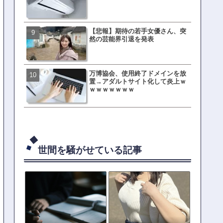
ｗｗｗｗｗｗｗｗ
【悲報】期待の若手女優さん、突
元TOKIO山口達也、家賃3.4
然の芸能界引退を発表
の新居を公開ｗｗｗｗｗｗ
万博協会、使用終了ドメインを放
母親「息子の借りた本が心
置→アダルトサイト化して炎上ｗ
真をSNS投稿→司書らから
ｗｗｗｗｗｗｗ
の指摘殺到
世間を騒がせている記事