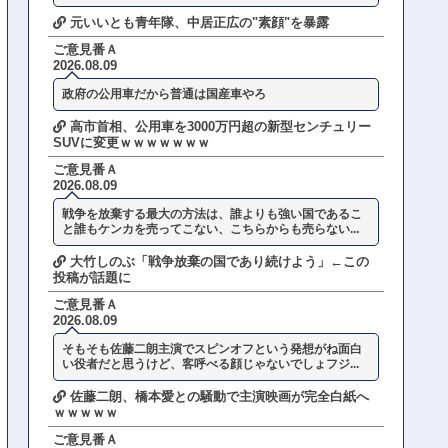
元いいとも青年隊、中居正広の"素顔"を暴露
ご意見番Ａ
2026.08.09
政府の公用車だから普通は国産車やろ
高市首相、公用車を3000万円超の新型センチュリー
SUVに変更ｗｗｗｗｗｗｗ
ご意見番Ａ
2026.08.09
戦争を放棄する最大の方法は、誰よりも強い国であるこ
と誰もケンカを売ってこない、こちらからも売らない...
大竹しのぶ「戦争放棄の国であり続けよう」←この
投稿が話題に
ご意見番Ａ
2026.08.09
そもそも佐藤二朗主演でスピンオフという発想がね面白
い役者だと思うけど、客呼べる顔じゃないでしょフジ...
佐藤二朗、橋本愛との騒動で主演映画が完全白紙へ
ｗｗｗｗｗ
ご意見番Ａ