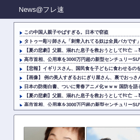
News@フレ速
この中国人親子やばすぎる。日本で窃盗
タトゥー彫り師さん「刺青入れてる奴は全員バカです」→
【夏の悲劇】父親、溺れた息子を救おうとしてﾀﾋ亡 →専
高市首相、公用車を3000万円超の新型センチュリーSUV
【悲報】イギリスさん、国民食を子どもに食わせるの
【画像】 例の美人すぎるおにぎり屋さん、裏でおっさん
日本の防衛白書、ついに青春アニメ化ｗｗｗ 国防を語る
【夏の悲劇】父親、溺れた息子を救おうとしてﾀﾋ亡 →専
高市首相、公用車を3000万円超の新型センチュリーSUV
【悲報】イギリスさん、国民食を子どもに食わせるの
元女優 高樹沙耶さん（６２）、神田明神の境内でのアニ
韓国サッカー協会、外国人審判を性接待で買収してい