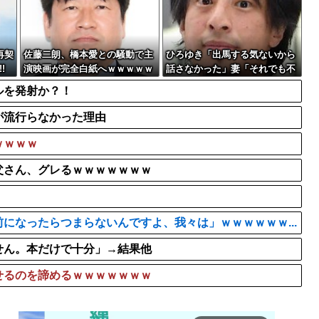
流！」台風13号「中...
『Dr.STONE』とかいう
Amazon「注文をキャンセ
【朗報】高瀬くるみ＆浅倉樹
再契
佐藤二朗、橋本愛との騒動で主
ひろゆき「出馬する気ないから
!
演映画が完全白紙へｗｗｗｗｗ
話さなかった」妻「それでも不
誠実だろ」→離婚協議へｗｗｗ
ルを発射か？！
ｗｗ
が流行らなかった理由
ｗｗｗｗ
父さん、グレるｗｗｗｗｗｗｗ
になったらつまらないんですよ、我々は」ｗｗｗｗｗｗ...
せん。本だけで十分」→結果他
せるのを諦めるｗｗｗｗｗｗｗ