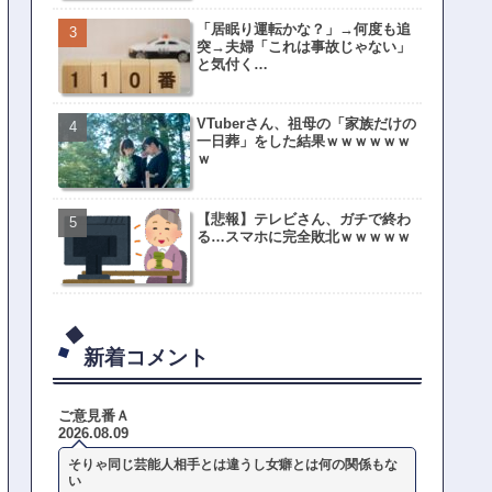
「居眠り運転かな？」→何度も追
突→夫婦「これは事故じゃない」
と気付く…
VTuberさん、祖母の「家族だけの
一日葬」をした結果ｗｗｗｗｗｗ
ｗ
【悲報】テレビさん、ガチで終わ
る…スマホに完全敗北ｗｗｗｗｗ
新着コメント
ご意見番Ａ
2026.08.09
そりゃ同じ芸能人相手とは違うし女癖とは何の関係もな
い