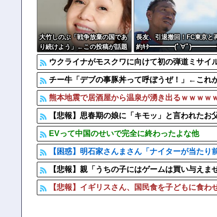
中国「大豪雨！」三峡ダム「基礎部分破損」中国「全力放
【ヤバすぎ】熊本の山道でソーラーパネルが…
中国の海水浴場の映像があまりにも・・・
大竹しのぶ「戦争放棄の国であ
長友、引退撤回！FC東京と
り続けよう」←この投稿が話題
約ｷﾀ━━━━(ﾟ∀ﾟ)━━━━!
に
ウクライナがモスクワに向けて初の弾道ミサイ
チー牛「デブの事豚丼って呼ぼうぜ！」←これ
熊本地震で居酒屋から温泉が湧き出るｗｗｗｗ
【悲報】思春期の娘に「キモッ」と言われたお
EVって中国のせいで完全に終わったよな他
【困惑】明石家さんまさん「ナイターが当たり前
【悲報】親「うちの子にはゲームは買い与えま
【悲報】イギリスさん、国民食を子どもに食わ