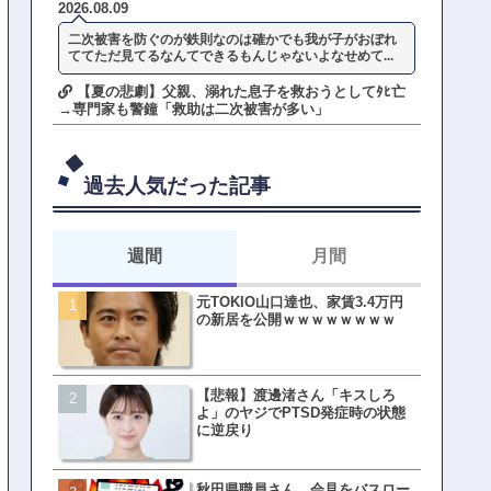
2026.08.09
二次被害を防ぐのが鉄則なのは確かでも我が子がおぼれ
ててただ見てるなんてできるもんじゃないよなせめて...
【夏の悲劇】父親、溺れた息子を救おうとしてﾀﾋ亡
→専門家も警鐘「救助は二次被害が多い」
過去人気だった記事
週間
月間
元TOKIO山口達也、家賃3.4万円
【悲報】東京着く前にHP尽
の新居を公開ｗｗｗｗｗｗｗｗ
方民ｗｗｗ移動だけで瀕死
【悲報】渡邊渚さん「キスしろ
【ファーw】水着女子さん「
よ」のヤジでPTSD発症時の状態
オッサン盗撮してる…通報
に逆戻り
ゃ！」→結果まさかの事態
てしまうw w w w w w w w 
秋田県職員さん、会見をバスロー
皇族確保策、天皇陛下の一