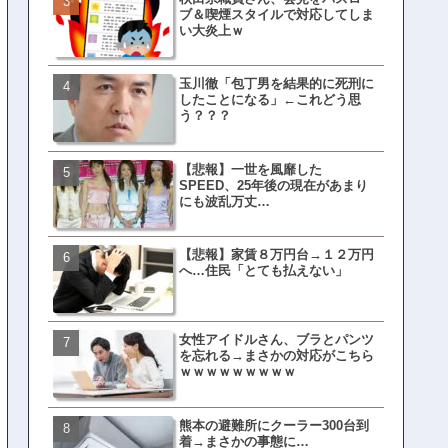
ブ＆喫煙スタイルで対応してしま
界ピリつくｗｗｗ
い大炎上ｗ
玉川徹「包丁男を結果的に死刑に
文春、沖縄問題の"触れては
したことになる」←これどう思
ない話"を暴露してしまうｗ
う？？？
ｗｗｗｗｗ
【悲報】一世を風靡した
ランサムウェア攻撃を受け
SPEED、25年後の現在があまり
レイ、わずか10日で復旧し
にも波乱万丈…
がこちら
【悲報】家賃８万円台→１２万円
福岡テレビ局にとんでもな
へ…住民「とても払えない」
アナが入社してしまうｗｗ
女性アイドルさん、ブラとパンツ
【衝撃】三笘が事故った時
を忘れる→まさかの対応がこちら
てた車ってさ…←これw w w 
ｗｗｗｗｗｗｗｗｗ
w w w w
熊本の避難所にクーラー300台到
有吉「うまくても絶対に行
着→まさかの事態に…
ない店」がこちら…ネット