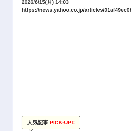
2026/6/15(月) 14:03
https://news.yahoo.co.jp/articles/01af49
人気記事
PICK-UP!!