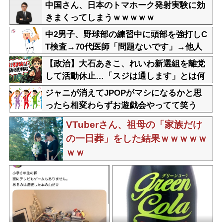
中国さん、日本のトマホーク発射実験に効
きまくってしまうｗｗｗｗｗ
中2男子、野球部の練習中に頭部を強打しC
T検査→70代医師「問題ないです」→他人
のCT画像で中学生死亡
【政治】大石あきこ、れいわ新選組を離党
して活動休止…「スジは通します」とは何
だったのか
ジャニが消えてJPOPがマシになるかと思
ったら相変わらずお遊戯会やってて笑う
VTuberさん、祖母の「家族だけ
の一日葬」をした結果ｗｗｗｗｗ
ｗｗ