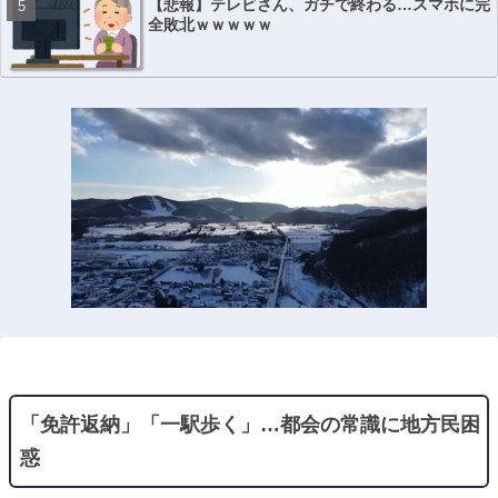
【悲報】テレビさん、ガチで終わる…スマホに完
全敗北ｗｗｗｗｗ
「免許返納」「一駅歩く」…都会の常識に地方民困
惑