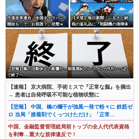
中道改革連合、全国キャラバン
【犬笛】毎日新聞「ふるさと納
開始も「で、お前誰？」状態ｗ
税の返礼品に『戦闘機の清掃体
ｗｗｗｗ
験』」→サヨク発狂「徴兵制ガ
ー！」…ネット「どういう論理
構造を立てた結果その思考に至
ったんだ？」
【悲報】嵐の活動休止の影響か…相葉雅紀のレコメンが9月いっぱい
で終了へ
【速報】 京大病院、手術ミスで『正常な脳』を摘出
→ 患者は自発呼吸不可能な植物状態に
【悲報】 中国、橋の欄干が強風一発で粉々に 鉄筋ゼ
ロ 当局「接着剤でくっつけただけ」「正常...
中国、金融監督管理総局前トップの全人代代表資格
を剥奪…重大な規律違反で！