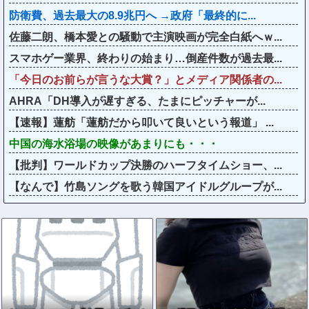
防衛費、過去最大の8.9兆円へ →政府「最終的に...
佐藤二朗、橋本愛との騒動で主演映画が完全白紙へｗ...
スマホゲー業界、終わりの始まり…倒産件数が過去最...
「今日のお前らが言うな大賞？」とメディア関係者の...
AHRA「DH導入が遅すぎる、たまにピッチャーが...
【速報】蓮舫「蓮舫だから叩いて良いという報道」 ...
中国の海水浴場の映像があまりにも・・・
【批判】ワールドカップ決勝のハーフタイムショー、...
【なんで】竹島ソングを歌う韓国アイドルグループが...