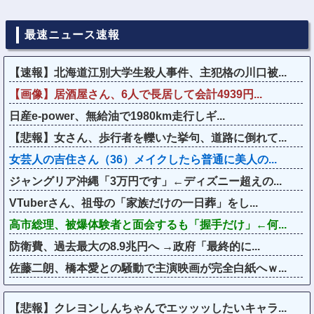
最速ニュース速報
【速報】北海道江別大学生殺人事件、主犯格の川口被...
【画像】居酒屋さん、6人で長居して会計4939円...
日産e-power、無給油で1980km走行しギ...
【悲報】女さん、歩行者を轢いた挙句、道路に倒れて...
女芸人の吉住さん（36）メイクしたら普通に美人の...
ジャングリア沖縄「3万円です」←ディズニー超えの...
VTuberさん、祖母の「家族だけの一日葬」をし...
高市総理、被爆体験者と面会するも「握手だけ」←何...
防衛費、過去最大の8.9兆円へ →政府「最終的に...
佐藤二朗、橋本愛との騒動で主演映画が完全白紙へｗ...
【悲報】クレヨンしんちゃんでエッッッしたいキャラ...