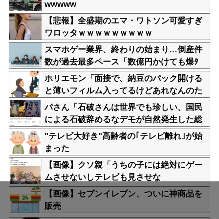
wwwww
【悲報】全盛期のエマ・ワトソン可愛すぎ
ワロッタｗｗｗｗｗｗｗｗｗ
スマホゲー業界、終わりの始まり…倒産件
数が過去最多ペース「数億円かけても爆ﾀ
ﾋ」
ホリエモン「面接で、納豆のパック開ける
と薄いフィルム入ってるけどあれなんのた
めか教えてって聞くわけ」
パさん「石破さんは世界でも珍しい、国民
による石破辞めるなデモが自然発生した総
理大臣です」
"テレビ大好き"高齢者の｢テレビ離れ｣が始
まった
【画像】クソ親「うちの子には絶対にゲー
ムさせないしテレビも見させな
い！！！！！」
【画像】セブンイレブン、ついに神商品を
販売