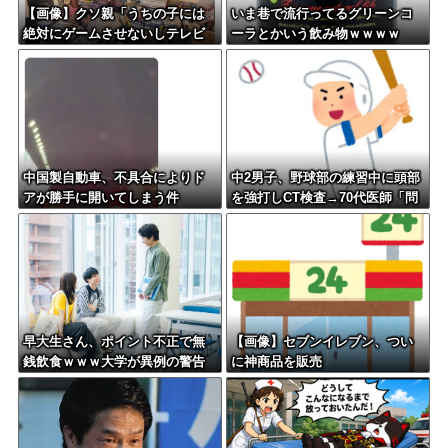
【画像】クソ親「うちの子には
いま巷で流行ってるグリーンコ
絶対にゲームさせないしテレビ
ーラとかいう飲み物ｗｗｗｗ
も見させない！！！！！」
中国製自動車、不具合によりド
中2男子、野球部の練習中に頭部
アが勝手に開いてしまう件
を強打しCT検査→70代医師「問
題ないです」→他人のCT画像で
中学生死亡
早大生さん、ポイント不正で無
【画像】セブンイレブン、つい
銭飲食ｗｗｗ大学が異例の警告
に神商品を販売
へ