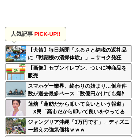
人気記事
PICK-UP!!
【犬笛】毎日新聞「ふるさと納税の返礼品
に『戦闘機の清掃体験』」→サヨク発狂
「徴兵制ガー！」…ネット「どういう論理
【画像】セブンイレブン、ついに神商品を
構造を立てた結果その思考に至ったん
販売
だ？」
スマホゲー業界、終わりの始まり…倒産件
数が過去最多ペース「数億円かけても爆ﾀ
ﾋ」
蓮舫「蓮舫だから叩いて良いという報道」
X民「高市だから叩いて良いをやってる
のがお前だろ」
ジャングリア沖縄「3万円です」←ディズニ
ー超えの強気価格ｗｗｗ