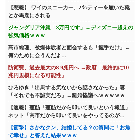
【悲報】 ワイのスニーカー、パ○ティーを履いた靴
とか馬鹿にされる
ジャングリア沖縄「3万円です」←ディズニー超えの
強気価格ｗｗｗ
高市総理、被爆体験者と面会するも「握手だけ」←
何のために会うんだよ…
防衛費、過去最大の8.9兆円へ →政府「最終的に10
兆円規模になる可能性」
ひろゆき「出馬する気ないから話さなかった」妻
「それでも不誠実だろ」→離婚協議へｗｗｗｗｗ
【速報】蓮舫「蓮舫だから叩いて良いという報道」
ネット「高市だから叩いて良いをやってるのが...
【衝撃】さかなクン、結婚してる？の質問に「お魚
で幸せ」と答えた結果ｗｗｗ