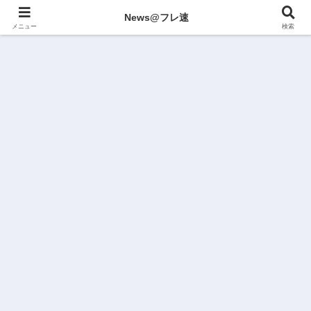
News@フレ速
メニュー
検索