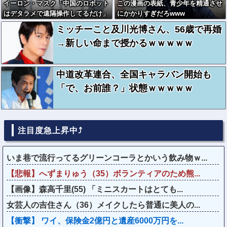
イーロン・マスク「中国のロボット
この漫画の表紙、青少年を精通させ
はデタラメで遠隔操作してるだけ」
にかかりすぎだろwww
ミッチーこと及川光博さん、56歳で再婚
→新しい命まで授かるｗｗｗｗｗ
中道改革連合、全国キャラバン開始も
「で、お前誰？」状態ｗｗｗｗｗ
注目度急上昇中⤴
いま巷で流行ってるグリーンコーラとかいう飲み物ｗ...
【悲報】へずまりゅう（35）ボランティアのため熊...
【画像】森高千里(55) 「ミニスカートはとても...
女芸人の吉住さん（36）メイクしたら普通に美人の...
【衝撃】 ワイ、保険金2億円と遺産6000万円を...