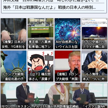
海外「日本は戦勝国なんだよ」 戦後の日本人の特別...
【衝撃】日本人
東京都、八重洲
AIが自然界にな
ドイツ空港のウ
女性、YG本社を
駐車場に地下シ
いウイルスを設
クライナ機に自
ゴルフクラブで
ェルターを整備
計、16種類で増
爆ドローン接近
ボコボコにして
へ…小池知事
殖を確認…米ス
→職員が蹴り落
現行犯逮捕ｗｗ
「弾道ミサイル
タンフォード
とす→偶然起爆
ｗ
攻撃から都民の
大！
装置が壊れセー
命と財産守
フ
トランプ大統領
【は？】極左団
【速報】トラン
「もう無理」日
る」！
「遠征出産の子
体さん「原爆ド
プ大統領「米国
本人、ついに外
に米国籍を与え
ーム前を明け渡
籍を目的とした
国人受け入れ拒
ない」…大統領
せば核戦争が始
「出産ツーリズ
否へ…
令に署名
まる！」→ 観衆
ム」を禁止す
のマジレスが鋭
る！中国人が子
すぎるとネット
供の国籍目的に
サウジ・パキスタン・トルコ3カ国が共同防衛協定締結…「イスラム版NA
で話題に → ｗ
出産しに来るの