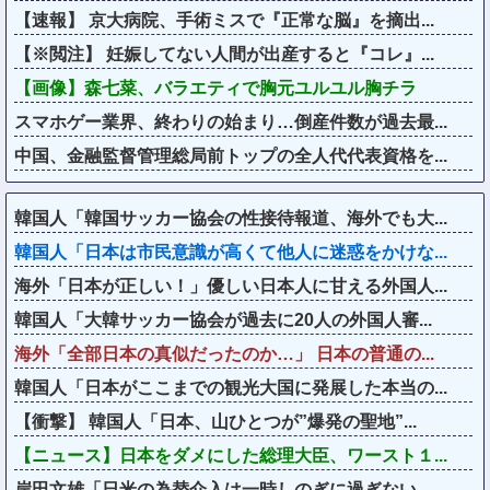
【速報】 京大病院、手術ミスで『正常な脳』を摘出...
【※閲注】 妊娠してない人間が出産すると『コレ』...
【画像】森七菜、バラエティで胸元ユルユル胸チラ
スマホゲー業界、終わりの始まり…倒産件数が過去最...
中国、金融監督管理総局前トップの全人代代表資格を...
韓国人「韓国サッカー協会の性接待報道、海外でも大...
韓国人「日本は市民意識が高くて他人に迷惑をかけな...
海外「日本が正しい！」優しい日本人に甘える外国人...
韓国人「大韓サッカー協会が過去に20人の外国人審...
海外「全部日本の真似だったのか…」 日本の普通の...
韓国人「日本がここまでの観光大国に発展した本当の...
【衝撃】 韓国人「日本、山ひとつが”爆発の聖地”...
【ニュース】日本をダメにした総理大臣、ワースト１...
岸田文雄「日米の為替介入は一時しのぎに過ぎない。...