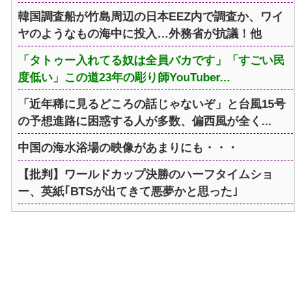
韓国調査船が竹島周辺の日本EEZ内で調査か、ワイ
ヤのようなもの海中に投入…外務省が抗議！他
「タトゥー入れてる奴は全員バカです」「すごい民
度低い」この道23年の彫り師YouTuber...
「近年稀に見るどころの話じゃないぞ」と台風15号
の予想進路に困惑する人が多数、偏西風が全く...
中国の海水浴場の映像があまりにも・・・
【批判】ワールドカップ決勝のハーフタイムショ
ー、英紙｢BTSが出てきて悪夢かと思った｣