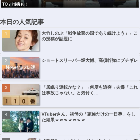
TO」指摘も！
ｗｗｗｗｗｗｗ
はおかしい！」
ｗｗｗｗ
ｗｗｗｗｗｗｗ
ｗｗｗｗｗｗ
本日の人気記事
大竹しのぶ「戦争放棄の国であり続けよう」←こ
の投稿が話題に
ショートスリーパー堀大輔、高須幹弥にブチギレ
「居眠り運転かな？」→何度も追突→夫婦「これ
は事故じゃない」と気付く…
VTuberさん、祖母の「家族だけの一日葬」をし
た結果ｗｗｗｗｗｗｗ