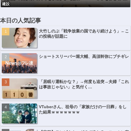
建設
本日の人気記事
大竹しのぶ「戦争放棄の国であり続けよう」←こ
の投稿が話題に
ショートスリーパー堀大輔、高須幹弥にブチギレ
「居眠り運転かな？」→何度も追突→夫婦「これ
は事故じゃない」と気付く…
VTuberさん、祖母の「家族だけの一日葬」をし
た結果ｗｗｗｗｗｗｗ