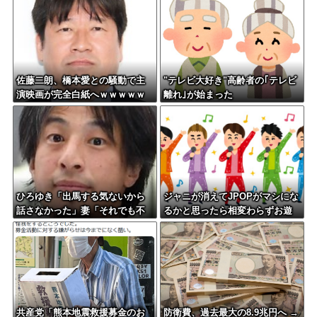
ろ」
佐藤二朗、橋本愛との騒動で主
"テレビ大好き"高齢者の｢テレビ
演映画が完全白紙へｗｗｗｗｗ
離れ｣が始まった
ひろゆき「出馬する気ないから
ジャニが消えてJPOPがマシにな
話さなかった」妻「それでも不
るかと思ったら相変わらずお遊
誠実だろ」→離婚協議へｗｗｗ
戯会やってて笑う
ｗｗ
共産党「熊本地震救援募金のお
防衛費、過去最大の8.9兆円へ →