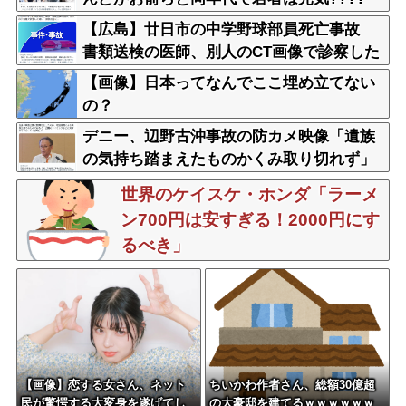
【広島】廿日市の中学野球部員死亡事故
書類送検の医師、別人のCT画像で診察した
疑い 頭部出血に気づかなかった可能性
【画像】日本ってなんでここ埋め立てない
の？
デニー、辺野古沖事故の防カメ映像「遺族
の気持ち踏まえたものかくみ取り切れず」
世界のケイスケ・ホンダ「ラーメ
ン700円は安すぎる！2000円にす
るべき」
【画像】恋する女さん、ネット
ちいかわ作者さん、総額30億超
民が驚愕する大変身を遂げてし
の大豪邸を建てるｗｗｗｗｗｗ