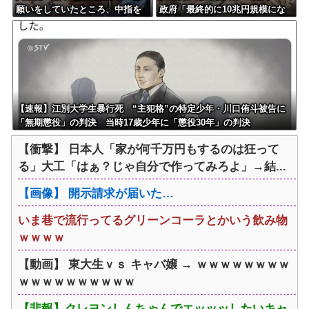
願いをしていたところ、中指を
政府「最終的に10兆円規模にな
立てられました。嫌がらせ酷
る可能性」
い」
【速報】江別大学生暴行死 “主犯格”の特定少年・川口侑斗被告に
「無期懲役」の判決 当時17歳少年に「懲役30年」の判決
【衝撃】 日本人「家が何千万円もするのは狂って
る」大工「はぁ？じゃ自分で作ってみろよ」→結...
【画像】 開示請求が届いた…
いま巷で流行ってるグリーンコーラとかいう飲み物
ｗｗｗｗ
【動画】 東大生ｖｓ キャバ嬢 → ｗｗｗｗｗｗｗｗ
ｗｗｗｗｗｗｗｗｗｗ
【悲報】クレヨンしんちゃんでエッッッしたいキャ