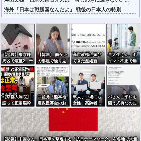
海外「日本は戦勝国なんだよ」 戦後の日本人の特別...
【地震】東京練
【韓国】 向かい
高市政権に媚び
早大生さん、ポ
馬区で震度2、千
の部屋で繰り返
てきた産経新
イント不正で無
葉や神奈川でも
しわいせつ行
聞、コスト上昇
銭飲食ｗｗｗ大
揺れ…お前ら気
為…40代女性
に耐えられず東
学が異例の警告
付いた？
「自宅に戻れな
北6県撤退を発表
へ
い」
【京都大病院】
共産党「熊本地
車大手工場にも
パさん「平和を
誤って正常脳幹
震救援募金のお
女性・高齢者…
願う式典なのに
を摘出された女
願いをしていた
軽作業ラインや
防弾ガラスと防
性､重篤な植物状
ところ、中指を
スポットワーク
弾バッグSPで囲
態だが意識は正
立てられまし
まれた壇上でス
常で何かを思考
た。嫌がらせ酷
ピーチする人が
していると判明
い」
総理大臣」
【悲報】中国さん、日本軍を撃退する「抗日テーマパーク」を各地で大量