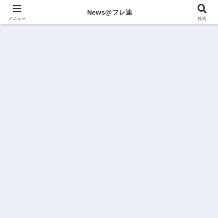
News@フレ速
メニュー
検索