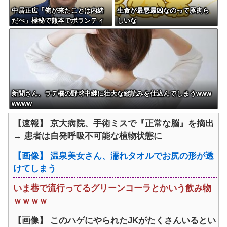
中居正広「俺が来たことは内緒
生食が最悪最凶なのって豚肉ら
だべ」極秘で熊本でボランティ
しいな
アをしていた・・・
新聞さん、ラテ欄の野球中継に壮大な縦読みを仕込んでしまうwww
wwww
【速報】 京大病院、手術ミスで『正常な脳』を摘出
→ 患者は自発呼吸不可能な植物状態に
【画像】 温泉美女さん、濡れタオルでお尻の形が透
けてしまう
いま巷で流行ってるグリーンコーラとかいう飲み物
ｗｗｗｗ
【画像】 このハゲにやられたJKがたくさんいるとい