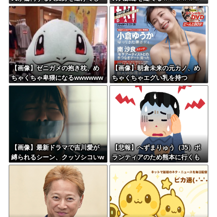
まう←コレは凄過ぎるw w w w
ｗｗｗｗｗｗｗｗｗｗｗｗｗ
w w w w
【画像】ゼニガメの抱き枕、め
【画像】朝倉未来の元カノ、め
ちゃくちゃ卑猥になるwwwwww
ちゃくちゃエグい乳を持つ
w
【画像】最新ドラマで吉川愛が
【悲報】へずまりゅう（35）ボ
縛られるシーン、クッソシコいw
ランティアのため熊本に行くも
wwwwwww
体調不良で病院に行く