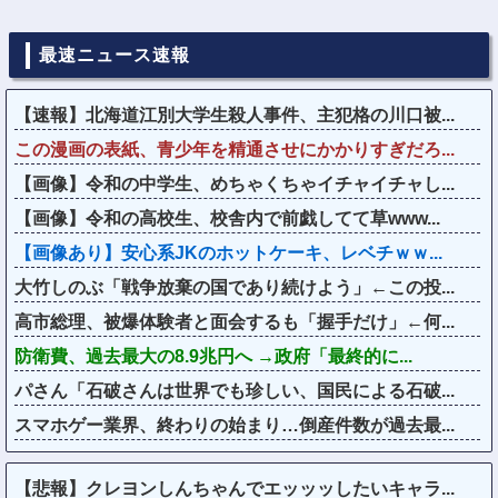
最速ニュース速報
【速報】北海道江別大学生殺人事件、主犯格の川口被...
この漫画の表紙、青少年を精通させにかかりすぎだろ...
【画像】令和の中学生、めちゃくちゃイチャイチャし...
【画像】令和の高校生、校舎内で前戯してて草www...
【画像あり】安心系JKのホットケーキ、レベチｗｗ...
大竹しのぶ「戦争放棄の国であり続けよう」←この投...
高市総理、被爆体験者と面会するも「握手だけ」←何...
防衛費、過去最大の8.9兆円へ →政府「最終的に...
パさん「石破さんは世界でも珍しい、国民による石破...
スマホゲー業界、終わりの始まり…倒産件数が過去最...
【悲報】クレヨンしんちゃんでエッッッしたいキャラ...