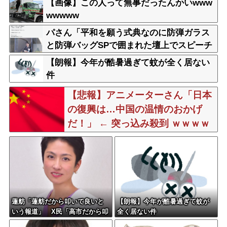
【画像】この人って無事だったんかいwww
wwwww
パさん「平和を願う式典なのに防弾ガラス
と防弾バッグSPで囲まれた壇上でスピーチ
する人が総理大臣」
【朗報】今年が酷暑過ぎて蚊が全く居ない
件
【悲報】アニメーターさん「日本
の復興は…中国の温情のおかげ
だ！」 ← 突っ込み殺到 ｗｗｗｗ
ｗｗｗｗｗ
蓮舫「蓮舫だから叩いて良いと
【朗報】今年が酷暑過ぎて蚊が
いう報道」 X民「高市だから叩
全く居ない件
いて良いをやってるのがお前だ