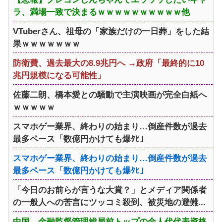
ラ、満場一致で決まるｗｗｗｗｗｗｗｗｗｗ他
VTuberさん、祖母の「家族だけの一日葬」をした結
果ｗｗｗｗｗｗｗ
防衛費、過去最大の8.9兆円へ →政府「最終的に10
兆円規模になる可能性」
佐藤二朗、橋本愛との騒動で主演映画が完全白紙へ
ｗｗｗｗｗ
スマホゲー業界、終わりの始まり…倒産件数が過去
最多ペース「数億円かけても爆ﾀﾋ」
スマホゲー業界、終わりの始まり…倒産件数が過去
最多ペース「数億円かけても爆ﾀﾋ」
「今日のお前らが言うな大賞？」とメディア関係者
の一般人への苦言にツッコミ殺到、被災地の避難...
中国、金融監督管理総局前トップの全人代代表資格