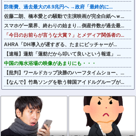
防衛費、過去最大の8.9兆円へ →政府「最終的に...
佐藤二朗、橋本愛との騒動で主演映画が完全白紙へｗ...
スマホゲー業界、終わりの始まり…倒産件数が過去最...
「今日のお前らが言うな大賞？」とメディア関係者の...
AHRA「DH導入が遅すぎる、たまにピッチャーが...
【速報】蓮舫「蓮舫だから叩いて良いという報道」 ...
中国の海水浴場の映像があまりにも・・・
【批判】ワールドカップ決勝のハーフタイムショー、...
【なんで】竹島ソングを歌う韓国アイドルグループが...