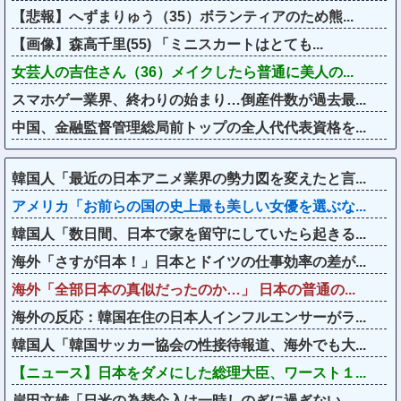
【悲報】へずまりゅう（35）ボランティアのため熊...
【画像】森高千里(55) 「ミニスカートはとても...
女芸人の吉住さん（36）メイクしたら普通に美人の...
スマホゲー業界、終わりの始まり…倒産件数が過去最...
中国、金融監督管理総局前トップの全人代代表資格を...
韓国人「最近の日本アニメ業界の勢力図を変えたと言...
アメリカ「お前らの国の史上最も美しい女優を選ぶな...
韓国人「数日間、日本で家を留守にしていたら起きる...
海外「さすが日本！」日本とドイツの仕事効率の差が...
海外「全部日本の真似だったのか…」 日本の普通の...
海外の反応：韓国在住の日本人インフルエンサーがラ...
韓国人「韓国サッカー協会の性接待報道、海外でも大...
【ニュース】日本をダメにした総理大臣、ワースト１...
岸田文雄「日米の為替介入は一時しのぎに過ぎない。...