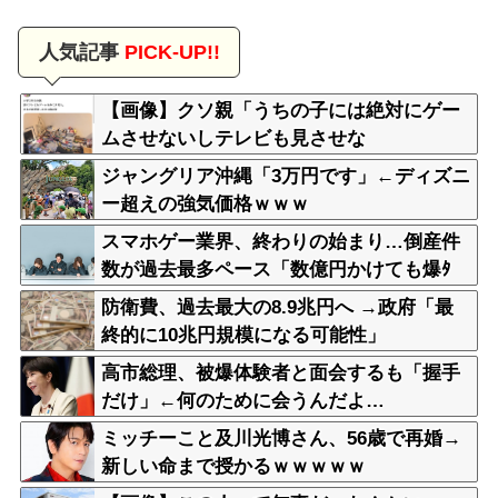
人気記事
PICK-UP!!
【画像】クソ親「うちの子には絶対にゲー
ムさせないしテレビも見させな
い！！！！！」
ジャングリア沖縄「3万円です」←ディズニ
ー超えの強気価格ｗｗｗ
スマホゲー業界、終わりの始まり…倒産件
数が過去最多ペース「数億円かけても爆ﾀ
ﾋ」
防衛費、過去最大の8.9兆円へ →政府「最
終的に10兆円規模になる可能性」
高市総理、被爆体験者と面会するも「握手
だけ」←何のために会うんだよ…
ミッチーこと及川光博さん、56歳で再婚→
新しい命まで授かるｗｗｗｗｗ