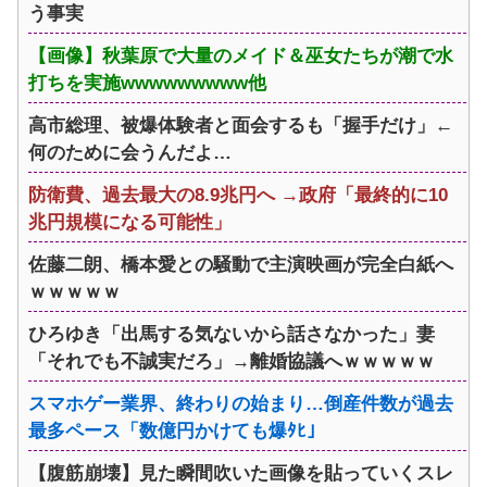
う事実
【画像】秋葉原で大量のメイド＆巫女たちが潮で水
打ちを実施wwwwwwwww他
高市総理、被爆体験者と面会するも「握手だけ」←
何のために会うんだよ…
防衛費、過去最大の8.9兆円へ →政府「最終的に10
兆円規模になる可能性」
佐藤二朗、橋本愛との騒動で主演映画が完全白紙へ
ｗｗｗｗｗ
ひろゆき「出馬する気ないから話さなかった」妻
「それでも不誠実だろ」→離婚協議へｗｗｗｗｗ
スマホゲー業界、終わりの始まり…倒産件数が過去
最多ペース「数億円かけても爆ﾀﾋ」
【腹筋崩壊】見た瞬間吹いた画像を貼っていくスレ