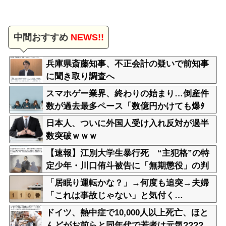
中間おすすめ
NEWS!!
兵庫県斎藤知事、不正会計の疑いで前知事
に聞き取り調査へ
スマホゲー業界、終わりの始まり…倒産件
数が過去最多ペース「数億円かけても爆ﾀ
ﾋ」
日本人、ついに外国人受け入れ反対が過半
数突破ｗｗｗ
【速報】江別大学生暴行死 “主犯格”の特
定少年・川口侑斗被告に「無期懲役」の判
決 当時17歳少年に「懲役30年」の判決
「居眠り運転かな？」→何度も追突→夫婦
「これは事故じゃない」と気付く…
ドイツ、熱中症で10,000人以上死亡、ほと
んどがお前らと同年代で若者は元気????