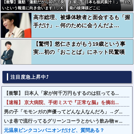
【衝撃】蓮舫「蓮舫だから叩いて良
お前ら「日本も核武装汁！」←１万
いという報道に向き合います！」X
発の核弾頭どこに
民「高市だから叩いて良いをやって
高市総理、被爆体験者と面会するも「握
るのがお前だろ」←これ…w w
手だけ」←何のために会うんだよ…
【驚愕】悠仁さまがもう19歳という事
実…初の「おことば」にネット民驚嘆
注目度急上昇中⤴
【衝撃】 日本人「家が何千万円もするのは狂ってる...
【速報】 京大病院、手術ミスで『正常な脳』を摘出...
男の子「モモンガの声優ってどんな人なんだろ」→グ...
いま巷で流行ってるグリーンコーラとかいう飲み物ｗ...
元温泉ピンクコンパニオンだけど、質問ある？