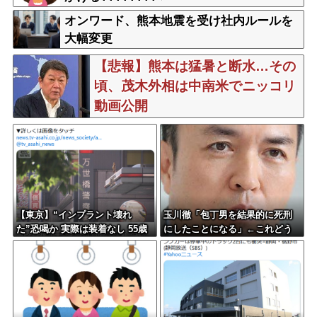
オンワード、熊本地震を受け社内ルールを
大幅変更
【悲報】熊本は猛暑と断水…その
頃、茂木外相は中南米でニッコリ
動画公開
【東京】“インプラント壊れ
玉川徹「包丁男を結果的に死刑
た”恐喝か 実際は装着なし 55歳
にしたことになる」←これどう
男逮捕「100件で4000万円得た」
思う？？？