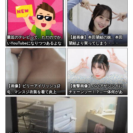
ら！」←これってどうなん？w w
w w w w w w w w
最近のテレビって、ただのでか
【超画像】本田望結の妹、本田
いYouTubeになりつつあるよな
望結より実ってしまう・・・
【画像】ビリーアイリッシュ(2
【衝撃画像】ババアがジジイに
4)、マンスジ衣装を着て炎上
チェーンソー！？←一体何があ
ったんやコレw w w w w w w w
w