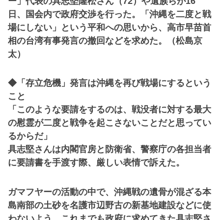
ー」代表の具志堅隆松さん（72）や遺族らが16
日、国会内で政府交渉を行った。「沖縄を二度と戦
場にしない」という平和への思いから、高市早苗首
相の台湾有事発言の撤回などを求めた。（松島京
太）
◆「存立危機」発言は沖縄を再び戦場にするという
こと
「このような要請をするのは、戦没者に対する最大
の慰霊が二度と戦争を起こさないことだと思ってい
るからだ」
具志堅さんは内閣官房と防衛省、警察庁の各担当者
に要請書を手渡す際、厳しい表情で訴えた。
ガマフヤーの活動の中で、沖縄戦の遺骨が混ざる本
島南部の土砂を名護市辺野古の新基地建設などに使
わないよう、これまでも政府に求めてきた具志堅さ