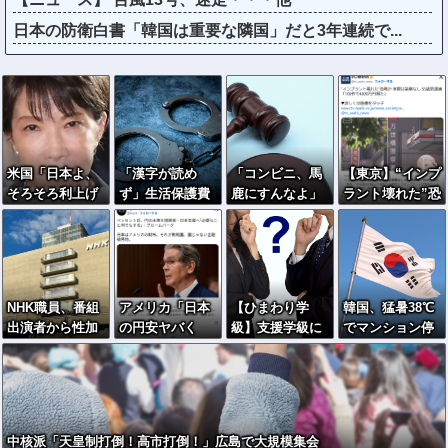
日本の防衛白書「韓国は重要な隣国」だと3年連続で...
米国「日本よ、
「漢字が読め
「コンビニ、馬
【東京】“インプ
そろそろ利上げ
ず」生活保護費
鹿にすんなよ」
ラント壊れた”恐
しろ」高市政権
を不正受給容
→あのオーナー
喝か 実際は装着
の経済政策に圧
疑…フィリピン
夫婦、不起訴ｗ
なし 55歳男逮捕
力ｗ
国籍の女を逮捕
ｗｗｗｗｗｗｗ
「100件で4000
ｗ
万円得た」
NHK職員、番組
アメリカ「日本
【ひまわり学
韓国、猛暑38℃
出演者から性加
の円安ヤバく
級】支援学級に
でマンション停
害→PTSD発
ね？アジア経済
名前は必要なの
電ラッシュ→住
症…訴えても放
に影響出る
か
民が車へ避難
置されていた模
し。」
様
中核派「天皇制打倒！高市打倒！」広島で大規模集会