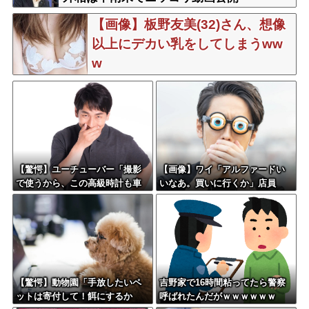
【画像】板野友美(32)さん、想像
以上にデカい乳をしてしまうww
w
【驚愕】ユーチューバー「撮影
【画像】ワイ「アルファードい
で使うから、この高級時計も車
いなあ。買いに行くか」店員
もぜ～んぶ経費でタダ！ｗ」←
「ほいっ見積もりな！」ワイ
まさかコレ本気にしてる奴なん
「金額おかしくね？」←お前ら
ておらんよな？よな？w w w w
もそう思うよな？？？？？
w w w w w w w
【驚愕】動物園「手放したいペ
吉野家で16時間粘ってたら警察
ットは寄付して！餌にするか
呼ばれたんだがｗｗｗｗｗｗ