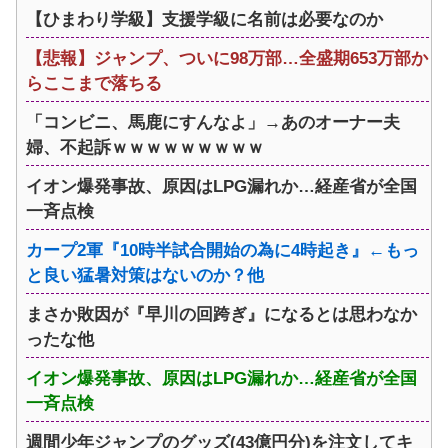
【ひまわり学級】支援学級に名前は必要なのか
【悲報】ジャンプ、ついに98万部…全盛期653万部か
らここまで落ちる
「コンビニ、馬鹿にすんなよ」→あのオーナー夫
婦、不起訴ｗｗｗｗｗｗｗｗｗ
イオン爆発事故、原因はLPG漏れか…経産省が全国
一斉点検
カープ2軍『10時半試合開始の為に4時起き』←もっ
と良い猛暑対策はないのか？他
まさか敗因が『早川の回跨ぎ』になるとは思わなか
ったな他
イオン爆発事故、原因はLPG漏れか…経産省が全国
一斉点検
週間少年ジャンプのグッズ(43億円分)を注文してキ