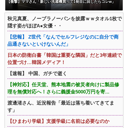
【衝撃】ママさん「新しい洗濯機買って1発目に回したらコレw」
秋元真夏、ノーブラノーパンを披露ｗｗタオル1枚で
隠す姿がほぼA●女優・・
【悲報】 Z世代「なんでセルフレジなのに自分で商
品通さないといけないんだ」
日本の防衛白書「韓国は重要な隣国」だと3年連続で
位置づけ…韓国メディア！
【速報】 中国、ガチで逝く
【神対応】任天堂、熊本地震の被災者向けに製品修
理を無償対応へ！さらに義援金5000万円を寄...
渡邊渚さん、近況報告「最近は落ち着いてきてま
す」
【ひまわり学級】支援学級に名前は必要なのか