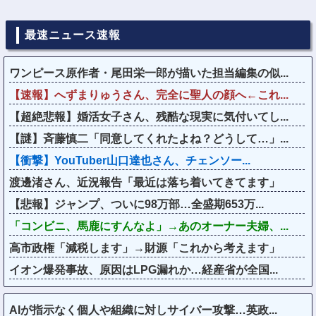
最速ニュース速報
ワンピース原作者・尾田栄一郎が描いた担当編集の似...
【速報】へずまりゅうさん、完全に聖人の顔へ←これ...
【超絶悲報】婚活女子さん、残酷な現実に気付いてし...
【謎】斉藤慎二「同意してくれたよね？どうして…」...
【衝撃】YouTuber山口達也さん、チェンソー...
渡邊渚さん、近況報告「最近は落ち着いてきてます」
【悲報】ジャンプ、ついに98万部…全盛期653万...
「コンビニ、馬鹿にすんなよ」→あのオーナー夫婦、...
高市政権「減税します」→財源「これから考えます」
イオン爆発事故、原因はLPG漏れか…経産省が全国...
AIが指示なく個人や組織に対しサイバー攻撃…英政...