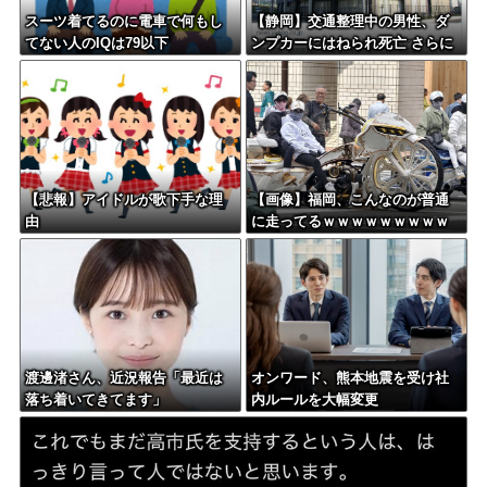
スーツ着てるのに電車で何もし
【静岡】交通整理中の男性、ダ
てない人のIQは79以下
ンプカーにはねられ死亡 さらに
ダンプカーは停車中のトラック2
台にも衝突=裾野市
【悲報】アイドルが歌下手な理
【画像】福岡、こんなのが普通
由
に走ってるｗｗｗｗｗｗｗｗｗ
ｗｗｗｗｗｗｗｗｗｗｗｗｗｗ
ｗｗｗｗｗｗｗｗｗｗｗｗｗｗ
ｗｗｗ
渡邊渚さん、近況報告「最近は
オンワード、熊本地震を受け社
落ち着いてきてます」
内ルールを大幅変更