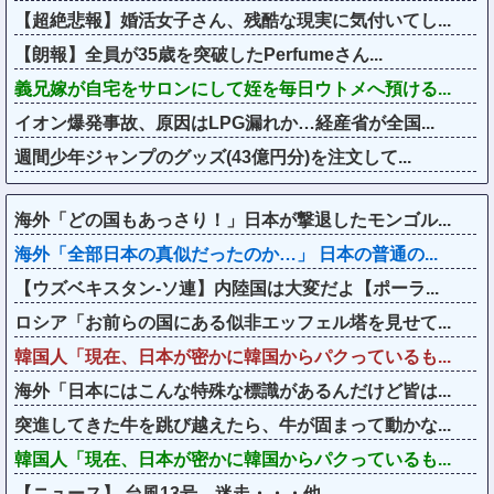
【超絶悲報】婚活女子さん、残酷な現実に気付いてし...
【朗報】全員が35歳を突破したPerfumeさん...
義兄嫁が自宅をサロンにして姪を毎日ウトメへ預ける...
イオン爆発事故、原因はLPG漏れか…経産省が全国...
週間少年ジャンプのグッズ(43億円分)を注文して...
海外「どの国もあっさり！」日本が撃退したモンゴル...
海外「全部日本の真似だったのか…」 日本の普通の...
【ウズベキスタン-ソ連】内陸国は大変だよ【ポーラ...
ロシア「お前らの国にある似非エッフェル塔を見せて...
韓国人「現在、日本が密かに韓国からパクっているも...
海外「日本にはこんな特殊な標識があるんだけど皆は...
突進してきた牛を跳び越えたら、牛が固まって動かな...
韓国人「現在、日本が密かに韓国からパクっているも...
【ニュース】 台風13号、迷走・・・他