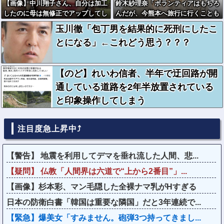
【画像】中川翔子さん、自分は加工
鈴木紗理奈「ボランティアはもちろ
したのに母は無修正でアップしてし
んだが、今熊本へ旅行に行くことも
まう
支援になる」
玉川徹「包丁男を結果的に死刑にしたこ
とになる」←これどう思う？？？
【のど】れいわ信者、半年で迂回路が開
通している道路を2年半放置されている
と印象操作してしまう
注目度急上昇中⤴
【警告】 地震を利用してデマを垂れ流した人間、悲...
【疑問】 仏教「人間界は六道で“上から2番目”」...
【画像】杉本彩、マン毛隠した全裸ナマ乳がHすぎる
日本の防衛白書「韓国は重要な隣国」だと3年連続で...
【緊急】爆美女「すみません。砲弾3つ持ってきまし...