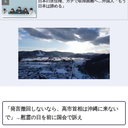
日本の永住権、ガチで取得困難へ…外国人「もう
日本は諦める」
「発言撤回しないなら、高市首相は沖縄に来ない
で」→慰霊の日を前に国会で訴え