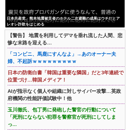
日本共産党、熊本地震被災者のホテル二次避難の成果はウチだとア
レオレ詐欺をはじめる
【警告】 地震を利用してデマを垂れ流した人間、悲
惨な末路を迎える…
「コンビニ、馬鹿にすんなよ」→あのオーナー夫
婦、不起訴ｗｗｗｗｗｗｗｗｗ
日本の防衛白書「韓国は重要な隣国」だと3年連続で
位置づけ…韓国メディア！
AIが指示なく個人や組織に対しサイバー攻撃…英政
府機関の性能評価試験中！他
玉川徹氏、包丁男に発砲した警官の行動について
「死刑にならない犯罪を警察官が死刑にしてしま
っ...