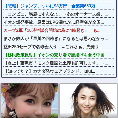
【悲報】ジャンプ、ついに98万部…全盛期653万...
「コンビニ、馬鹿にすんなよ」→あのオーナー夫婦、...
イオン爆発事故、原因はLPG漏れか…経産省が全国...
カープ2軍『10時半試合開始の為に4時起き』←も...
まさか敗因が『早川の回跨ぎ』になるとは思わなかっ...
益田250セーブで名球会入り ←これさぁ、先発リ...
【移民政策反対】イオンの売り場で唐揚げを食う中国...
【炎上】藤沢市「モスク建設と土葬も許可します」→...
【知ってた？】カナダ発ウェアブランド、lulul...