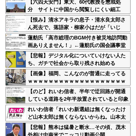
【六四天安門】東大、60代教授を懲戒処
分 サイトに中国から閲覧しにくい細工
【恨み】清水アキラの息子・清水良太郎さ
ん死去で、落語家・柳家小はだが「いじ
め」「暴行」被害告発
蓮舫氏「高市総理のBGM付き被災地訪問動
画ありえません！」←蓮舫氏の国会議事堂
内撮影が掘り返される
【悲報】デジタル化についていけない人た
ち、ガチで社会から取り残され始める
【画像】福岡、こんなのが普通に走ってる
ｗｗｗｗｗｗｗｗｗｗｗｗｗｗｗｗｗｗｗ
ｗｗｗｗｗｗｗｗｗｗｗｗｗｗｗｗｗｗｗ
【のど】れいわ信者、半年で迂回路が開通
ｗｗ
している道路を2年半放置されていると印象
操作してしまう
れいわ信者「れいわ新選組は無くなったけ
ど山本太郎は無くならないからね。山本太
郎Forever????」
【悲報】熊本は猛暑と断水…その頃、茂木
外相は中南米でニッコリ動画公開