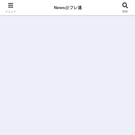
News@フレ速
メニュー
検索