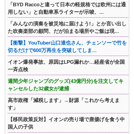
「BYD Raccoと違って日本の軽規格では欧州には通
用しない」と自動車系ライターが示唆、...
「みんなの演奏を被災地に届けよう!」とか言い出し
た吹奏楽部の顧問、だが泊まる場所やご飯は現...
【衝撃】YouTuber山口達也さん、チェンソーで竹を
切るだけで600万再生を突破してしま...
イオン爆発事故、原因はLPG漏れか…経産省が全国
一斉点検
週間少年ジャンプのグッズ(43億円分)を注文してキ
ャンセルした32歳女が逮捕
高市政権「減税します」→財源「これから考えま
す」
【移民政策反対】イオンの売り場で唐揚げを食う中
国人の子供