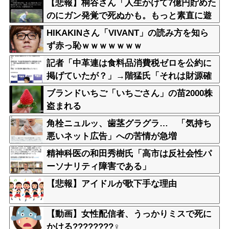
【悲報】桐谷さん「人生かけて7億円貯めた
のにガン発覚で死ぬかも。もっと素直に遊
べばよかった」後悔の涙
HIKAKINさん「VIVANT」の読み方を知ら
ず赤っ恥ｗｗｗｗｗｗｗ
記者「中革連は食料品消費税ゼロを公約に
掲げていたが？」→階猛氏「それは財源確
保という条件付き」
ブランドいちご「いちごさん」の苗2000株
盗まれる
角栓ニュルッ、歯茎グラグラ… 「気持ち
悪いネット広告」への苦情が急増
精神科医の和田秀樹氏「高市は反社会性パ
ーソナリティ障害である」
【悲報】アイドルが歌下手な理由
【動画】女性配信者、うっかりミスで死に
かける????????‍♀